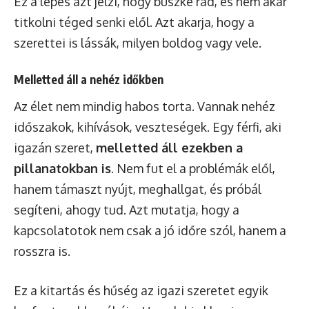
Ez a lépés azt jelzi, hogy büszke rád, és nem akar
titkolni téged senki elől. Azt akarja, hogy a
szerettei is lássák, milyen boldog vagy vele.
Melletted áll a nehéz időkben
Az élet nem mindig habos torta. Vannak nehéz
időszakok, kihívások, veszteségek. Egy férfi, aki
igazán szeret,
melletted áll ezekben a
pillanatokban is
. Nem fut el a problémák elől,
hanem támaszt nyújt, meghallgat, és próbál
segíteni, ahogy tud. Azt mutatja, hogy a
kapcsolatotok nem csak a jó időre szól, hanem a
rosszra is.
Ez a kitartás és hűség az igazi szeretet egyik