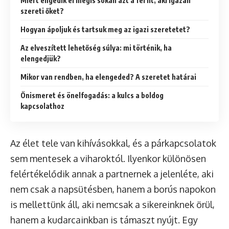
Miért engedik el mégis sokan azt a férfit, aki igazán
szereti őket?
Hogyan ápoljuk és tartsuk meg az igazi szeretetet?
Az elveszített lehetőség súlya: mi történik, ha
elengedjük?
Mikor van rendben, ha elengeded? A szeretet határai
Önismeret és önelfogadás: a kulcs a boldog
kapcsolathoz
Az élet tele van kihívásokkal, és a párkapcsolatok
sem mentesek a viharoktól. Ilyenkor különösen
felértékelődik annak a partnernek a jelenléte, aki
nem csak a napsütésben, hanem a borús napokon
is mellettünk áll, aki nemcsak a sikereinknek örül,
hanem a kudarcainkban is támaszt nyújt. Egy