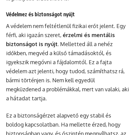
Védelmez és biztonságot nyújt
A védelem nem feltétlenül fizikai erőt jelent. Egy
férfi, aki igazán szeret,
érzelmi és mentális
biztonságot is nyújt
. Melletted áll a nehéz
időkben, megvéd a külső támadásoktól, és
igyekszik megóvni a fájdalomtól. Ez a fajta
védelem azt jelenti, hogy tudod, számíthatsz rá,
bármi történjen is. Nem kell egyedül
megküzdened a problémákkal, mert van valaki, aki
a hátadat tartja.
Ez a biztonságérzet alapvető egy stabil és
boldog kapcsolatban. Ha mellette érzed, hogy
biztonságban vagy, és őszintén megnyílhatsz, az