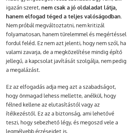
igazán szeret,
nem csak a jó oldaladat látja,
hanem elfogad téged a teljes valóságodban
.
Nem próbál megváltoztatni, nem kritizál
folyamatosan, hanem türelemmel és megértéssel
fordul feléd. Ez nem azt jelenti, hogy nem szól, ha
valami zavarja, de a megközelítése mindig építő
jellegű, a kapcsolat javítását szolgálja, nem pedig
a megalázást.
Ez az elfogadás adja meg azt a szabadságot,
hogy önmagad lehess mellette, anélkül, hogy
félned kellene az elutasítástól vagy az
ítélkezéstől. Ez az a biztonság, ami lehetővé
teszi, hogy sebezhető légy, és megoszd vele a
legmélyebb érzéseidet is.