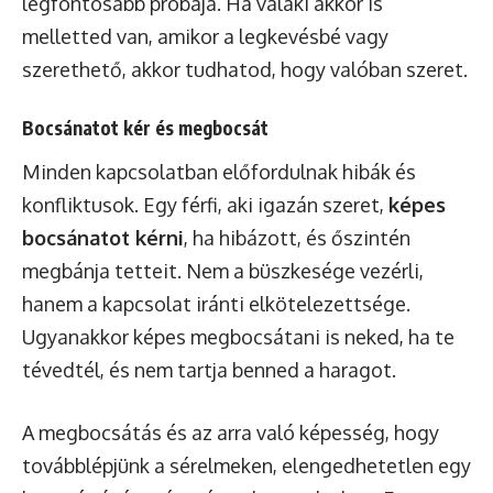
legfontosabb próbája. Ha valaki akkor is
melletted van, amikor a legkevésbé vagy
szerethető, akkor tudhatod, hogy valóban szeret.
Bocsánatot kér és megbocsát
Minden kapcsolatban előfordulnak hibák és
konfliktusok. Egy férfi, aki igazán szeret,
képes
bocsánatot kérni
, ha hibázott, és őszintén
megbánja tetteit. Nem a büszkesége vezérli,
hanem a kapcsolat iránti elkötelezettsége.
Ugyanakkor képes megbocsátani is neked, ha te
tévedtél, és nem tartja benned a haragot.
A megbocsátás és az arra való képesség, hogy
továbblépjünk a sérelmeken, elengedhetetlen egy