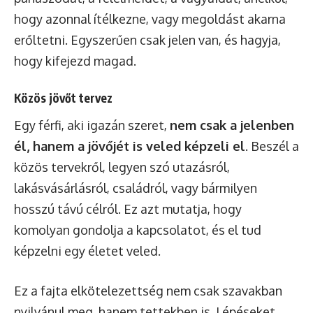
hogy azonnal ítélkezne, vagy megoldást akarna
erőltetni. Egyszerűen csak jelen van, és hagyja,
hogy kifejezd magad.
Közös jövőt tervez
Egy férfi, aki igazán szeret,
nem csak a jelenben
él, hanem a jövőjét is veled képzeli el
. Beszél a
közös tervekről, legyen szó utazásról,
lakásvásárlásról, családról, vagy bármilyen
hosszú távú célról. Ez azt mutatja, hogy
komolyan gondolja a kapcsolatot, és el tud
képzelni egy életet veled.
Ez a fajta elkötelezettség nem csak szavakban
nyilvánul meg, hanem tettekben is. Lépéseket