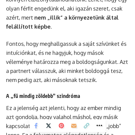
olyan férfit engedünk el, aki igazán szeret, csak
azért, mert
nem „illik” a környezetünk által
felállított képbe
.
Fontos, hogy meghallgassuk a saját szívünket és
intuíciónkat, és ne hagyjuk, hogy mások
véleménye határozza meg a boldogságunkat. Azt
a partnert válasszuk, aki minket boldoggá tesz,
nem pedig azt, aki másoknak tetszik.
A „fű mindig zöldebb” szindróma
Ez a jelenség azt jelenti, hogy az ember mindig
azt gondolja, hogy valahol máshol, egy másik
kapcsolatban, vagy egy másik partnerrel „jobb”
lenne. Ez a folyamatos elégedetlenség és a