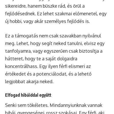
sikereidre, hanem büszke rád, és örül a
fejlődésednek. Ez lehet szakmai előmenetel, egy
új hobbi, vagy akár személyes fejlődés is.
Ez a támogatás nem csak szavakban nyilvánul
meg. Lehet, hogy segít neked tanulni, elvisz egy
tanfolyamra, vagy egyszerűen csak biztosítja a
hátteret, hogy te a saját dolgaidra
koncentrálhass. Egy ilyen férfi elismeri az
értékedet és a potenciálodat, és a lehető
legjobbat akarja neked.
Elfogad hibáiddal együtt
Senki sem tökéletes. Mindannyiunknak vannak
hibái, gyengeségei, rossz szokásai. Egy férfi, aki