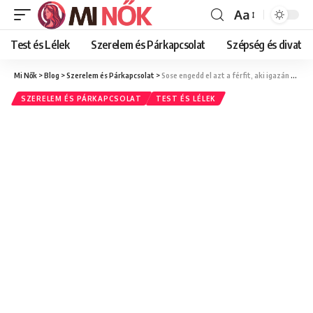
Aa
Font
Resizer
Test és Lélek
Szerelem és Párkapcsolat
Szépség és divat
Mi Nők
>
Blog
>
Szerelem és Párkapcsolat
>
Sose engedd el azt a férfit, aki igazán szeret!
SZERELEM ÉS PÁRKAPCSOLAT
TEST ÉS LÉLEK