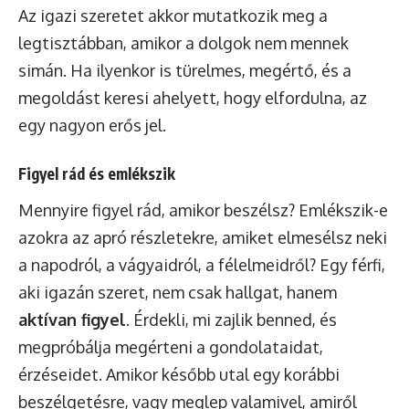
Az igazi szeretet akkor mutatkozik meg a
legtisztábban, amikor a dolgok nem mennek
simán. Ha ilyenkor is türelmes, megértő, és a
megoldást keresi ahelyett, hogy elfordulna, az
egy nagyon erős jel.
Figyel rád és emlékszik
Mennyire figyel rád, amikor beszélsz? Emlékszik-e
azokra az apró részletekre, amiket elmesélsz neki
a napodról, a vágyaidról, a félelmeidről? Egy férfi,
aki igazán szeret, nem csak hallgat, hanem
aktívan figyel
. Érdekli, mi zajlik benned, és
megpróbálja megérteni a gondolataidat,
érzéseidet. Amikor később utal egy korábbi
beszélgetésre, vagy meglep valamivel, amiről