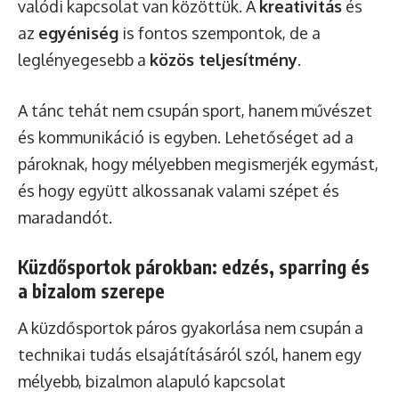
valódi kapcsolat van közöttük. A
kreativitás
és
az
egyéniség
is fontos szempontok, de a
leglényegesebb a
közös teljesítmény
.
A tánc tehát nem csupán sport, hanem művészet
és kommunikáció is egyben. Lehetőséget ad a
pároknak, hogy mélyebben megismerjék egymást,
és hogy együtt alkossanak valami szépet és
maradandót.
Küzdősportok párokban: edzés, sparring és
a bizalom szerepe
A küzdősportok páros gyakorlása nem csupán a
technikai tudás elsajátításáról szól, hanem egy
mélyebb, bizalmon alapuló kapcsolat