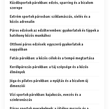
Küzdősportok párokban: edzés, sparring és a bizalom
szerepe
Extrém sportok párosban: sziklamászás, síelés és a
közös adrenalin
Páros edzések az edzőteremben: gyakorlatok és tippek a
hatékony közös munkához
Otthoni páros edzések: egyszerű gyakorlatok a
nappaliban
Futás párokban: a közös célok és a tempó megtartása
Kerékpározás párokban: a táj szépsége és a közös
élmények
Jóga és pilates párokban: a nyújtás és a bizalom új
dimenziói
Vízi sportok párokban: kajakozás, evezés és a
szinkronúszás
Páros sportok gyerekeknek: a játékos mozgás és a