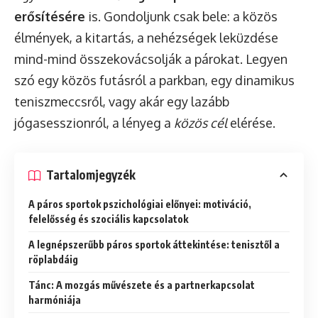
erősítésére
is. Gondoljunk csak bele: a közös
élmények, a kitartás, a nehézségek leküzdése
mind-mind összekovácsolják a párokat. Legyen
szó egy közös futásról a parkban, egy dinamikus
teniszmeccsről, vagy akár egy lazább
jógasesszionról, a lényeg a
közös cél
elérése.
Tartalomjegyzék
A páros sportok pszichológiai előnyei: motiváció,
felelősség és szociális kapcsolatok
A legnépszerűbb páros sportok áttekintése: tenisztől a
röplabdáig
Tánc: A mozgás művészete és a partnerkapcsolat
harmóniája