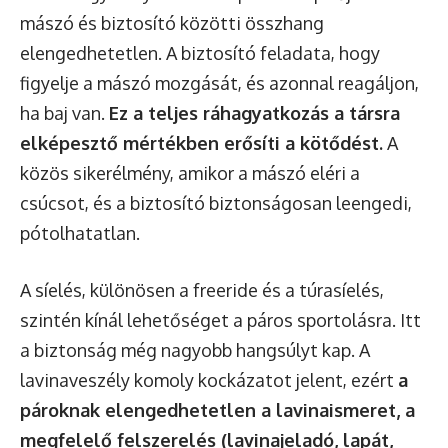
mászó és biztosító közötti összhang
elengedhetetlen. A biztosító feladata, hogy
figyelje a mászó mozgását, és azonnal reagáljon,
ha baj van.
Ez a teljes ráhagyatkozás a társra
elképesztő mértékben erősíti a kötődést.
A
közös sikerélmény, amikor a mászó eléri a
csúcsot, és a biztosító biztonságosan leengedi,
pótolhatatlan.
A síelés, különösen a freeride és a túrasíelés,
szintén kínál lehetőséget a páros sportolásra. Itt
a biztonság még nagyobb hangsúlyt kap. A
lavinaveszély komoly kockázatot jelent, ezért
a
pároknak elengedhetetlen a lavinaismeret, a
megfelelő felszerelés (lavinajeladó, lapát,