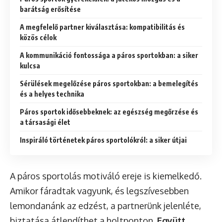
barátság erősítése
A megfelelő partner kiválasztása: kompatibilitás és
közös célok
A kommunikáció fontossága a páros sportokban: a siker
kulcsa
Sérülések megelőzése páros sportokban: a bemelegítés
és a helyes technika
Páros sportok idősebbeknek: az egészség megőrzése és
a társasági élet
Inspiráló történetek páros sportolókról: a siker útjai
A páros sportolás motiváló ereje is kiemelkedő.
Amikor fáradtak vagyunk, és legszívesebben
lemondanánk az edzést, a partnerünk jelenléte,
biztatása átlendíthet a holtponton.
Együtt