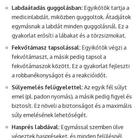
Labdaátadás guggolásban:
Egyikőtök tartja a
medicinlabdát, miközben guggoltok. Átadjátok
egymásnak a labdát minden guggolásnál. Ez a
gyakorlat erősíti a lábakat és a törzsizmokat.
Fekvőtámasz tapsolással:
Egyikőtök végzi a
fekvőtámaszt, a másik pedig tapsol a
fekvőtámaszok között. Ez a gyakorlat fejleszti
a robbanékonyságot és a reakcióidőt.
Súlyemelés felügyelettel:
Az egyik fél súlyt
emel (pl. padon nyomás), a másik pedig figyel és
biztosít. Ez növeli a biztonságot és a maximális
súly emelésének lehetőségét.
Hasprés labdával:
Egymással szemben ülve
végeztek haspréseket, és minden felülésnél