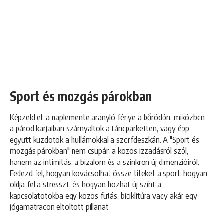
Sport és mozgás párokban
Képzeld el: a naplemente aranyló fénye a bőrödön, miközben
a párod karjaiban szárnyaltok a táncparketten, vagy épp
együtt küzdötök a hullámokkal a szörfdeszkán. A "Sport és
mozgás párokban" nem csupán a közös izzadásról szól,
hanem az intimitás, a bizalom és a szinkron új dimenzióiról.
Fedezd fel, hogyan kovácsolhat össze titeket a sport, hogyan
oldja fel a stresszt, és hogyan hozhat új színt a
kapcsolatotokba egy közös futás, biciklitúra vagy akár egy
jógamatracon eltöltött pillanat.