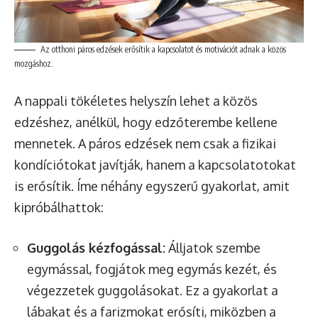
Az otthoni páros edzések erősítik a kapcsolatot és motivációt adnak a közös
mozgáshoz.
A nappali tökéletes helyszín lehet a közös
edzéshez, anélkül, hogy edzőterembe kellene
mennetek. A páros edzések nem csak a fizikai
kondíciótokat javítják, hanem a kapcsolatotokat
is erősítik. Íme néhány egyszerű gyakorlat, amit
kipróbálhattok:
Guggolás kézfogással:
Álljatok szembe
egymással, fogjátok meg egymás kezét, és
végezzetek guggolásokat. Ez a gyakorlat a
lábakat és a farizmokat erősíti, miközben a