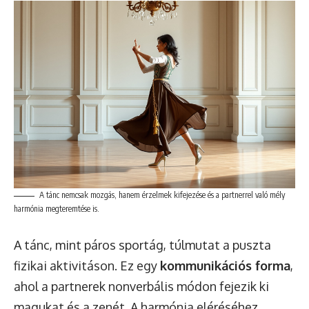
A tánc nemcsak mozgás, hanem érzelmek kifejezése és a partnerrel való mély
harmónia megteremtése is.
A tánc, mint páros sportág, túlmutat a puszta
fizikai aktivitáson. Ez egy
kommunikációs forma
,
ahol a partnerek nonverbális módon fejezik ki
magukat és a zenét. A harmónia eléréséhez