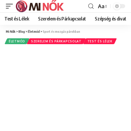
Aa
Font
Resizer
Test és Lélek
Szerelem és Párkapcsolat
Szépség és divat
Mi Nők
>
Blog
>
Életmód
>
Sport és mozgás párokban
ÉLETMÓD
SZERELEM ÉS PÁRKAPCSOLAT
TEST ÉS LÉLEK