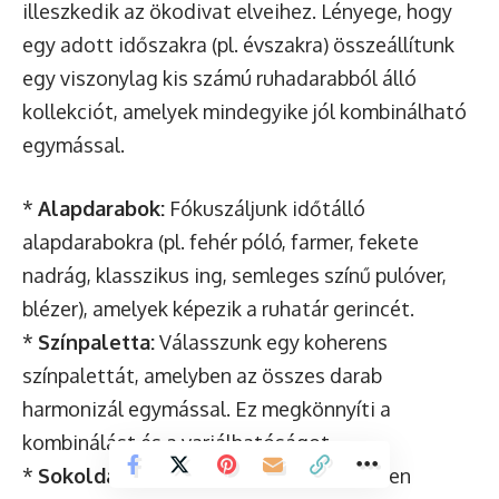
illeszkedik az ökodivat elveihez. Lényege, hogy
egy adott időszakra (pl. évszakra) összeállítunk
egy viszonylag kis számú ruhadarabból álló
kollekciót, amelyek mindegyike jól kombinálható
egymással.
*
Alapdarabok:
Fókuszáljunk időtálló
alapdarabokra (pl. fehér póló, farmer, fekete
nadrág, klasszikus ing, semleges színű pulóver,
blézer), amelyek képezik a ruhatár gerincét.
*
Színpaletta:
Válasszunk egy koherens
színpalettát, amelyben az összes darab
harmonizál egymással. Ez megkönnyíti a
kombinálást és a variálhatóságot.
*
Sokoldalúság:
Minden ruhadarab legyen