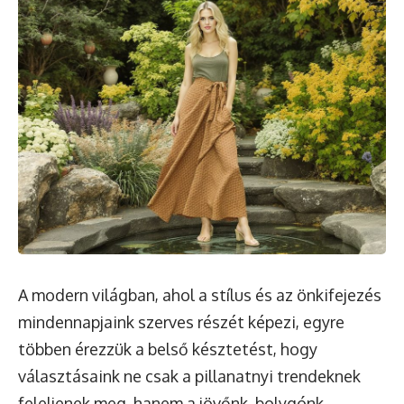
A modern világban, ahol a stílus és az önkifejezés
mindennapjaink szerves részét képezi, egyre
többen érezzük a belső késztetést, hogy
választásaink ne csak a pillanatnyi trendeknek
feleljenek meg, hanem a jövőnk, bolygónk