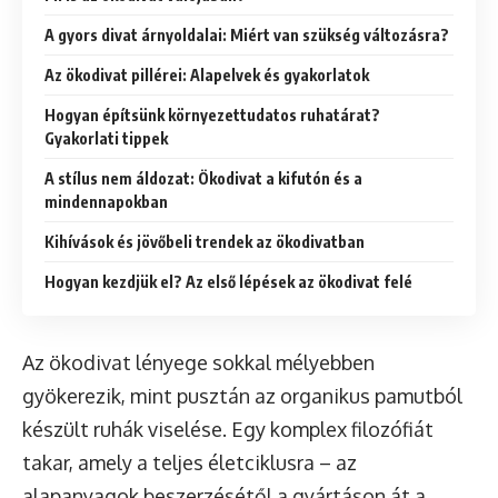
A gyors divat árnyoldalai: Miért van szükség változásra?
Az ökodivat pillérei: Alapelvek és gyakorlatok
Hogyan építsünk környezettudatos ruhatárat?
Gyakorlati tippek
A stílus nem áldozat: Ökodivat a kifutón és a
mindennapokban
Kihívások és jövőbeli trendek az ökodivatban
Hogyan kezdjük el? Az első lépések az ökodivat felé
Az ökodivat lényege sokkal mélyebben
gyökerezik, mint pusztán az organikus pamutból
készült ruhák viselése. Egy komplex filozófiát
takar, amely a teljes életciklusra – az
alapanyagok beszerzésétől a gyártáson át a