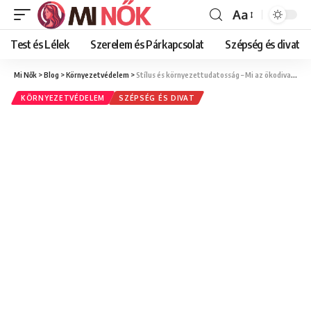
Aa
Font
Resizer
Test és Lélek
Szerelem és Párkapcsolat
Szépség és divat
Mi Nők
>
Blog
>
Környezetvédelem
>
Stílus és környezettudatosság – Mi az ökodivat lényege?
KÖRNYEZETVÉDELEM
SZÉPSÉG ÉS DIVAT