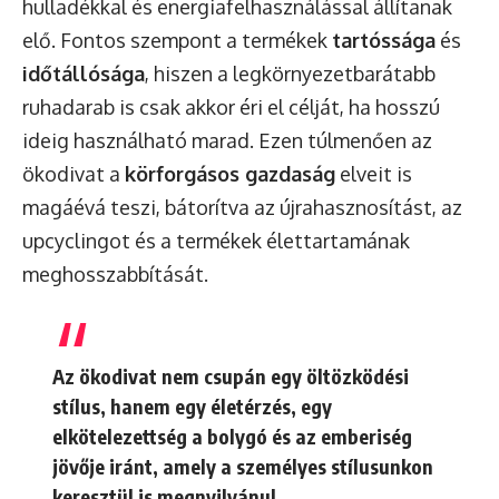
hulladékkal és energiafelhasználással állítanak
elő. Fontos szempont a termékek
tartóssága
és
időtállósága
, hiszen a legkörnyezetbarátabb
ruhadarab is csak akkor éri el célját, ha hosszú
ideig használható marad. Ezen túlmenően az
ökodivat a
körforgásos gazdaság
elveit is
magáévá teszi, bátorítva az újrahasznosítást, az
upcyclingot és a termékek élettartamának
meghosszabbítását.
Az ökodivat nem csupán egy öltözködési
stílus, hanem egy életérzés, egy
elkötelezettség a bolygó és az emberiség
jövője iránt, amely a személyes stílusunkon
keresztül is megnyilvánul.