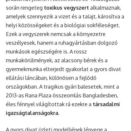
során rengeteg
toxikus vegyszert
alkalmaznak,
amelyek szennyezik a vizet és a talajt, károsítva a
helyi közösségeket és a biológiai sokféleséget.
Ezek a vegyszerek nemcsak a környezetre
veszélyesek, hanem a ruhagyártásban dolgozó
munkások egészségére is. A rossz
munkakörülmények, az alacsony bérek és a
gyermekmunka elterjedt gyakorlat a gyors divat
ellátási láncában, különösen a fejlődő
országokban. A tragikus gyári balesetek, mint a
2013-as Rana Plaza összeomlás Bangladesben,
éles fénnyel világítottak rá ezekre a
társadalmi
igazságtalanságokra
.
A gyors divat üzleti modelljének lényege a