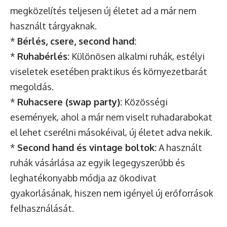
megközelítés teljesen új életet ad a már nem
használt tárgyaknak.
*
Bérlés, csere, second hand:
*
Ruhabérlés:
Különösen alkalmi ruhák, estélyi
viseletek esetében praktikus és környezetbarát
megoldás.
*
Ruhacsere (swap party):
Közösségi
események, ahol a már nem viselt ruhadarabokat
el lehet cserélni másokéival, új életet adva nekik.
*
Second hand és vintage boltok:
A használt
ruhák vásárlása az egyik legegyszerűbb és
leghatékonyabb módja az ökodivat
gyakorlásának, hiszen nem igényel új erőforrások
felhasználását.