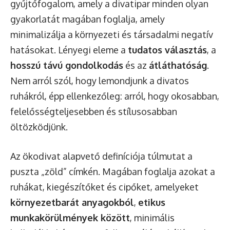
gyűjtőfogalom, amely a divatipar minden olyan
gyakorlatát magában foglalja, amely
minimalizálja a környezeti és társadalmi negatív
hatásokat. Lényegi eleme a
tudatos választás
, a
hosszú távú gondolkodás
és az
átláthatóság
.
Nem arról szól, hogy lemondjunk a divatos
ruhákról, épp ellenkezőleg: arról, hogy okosabban,
felelősségteljesebben és stílusosabban
öltözködjünk.
Az ökodivat alapvető definíciója túlmutat a
puszta „zöld” címkén. Magában foglalja azokat a
ruhákat, kiegészítőket és cipőket, amelyeket
környezetbarát anyagokból
,
etikus
munkakörülmények között
, minimális