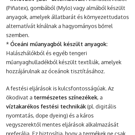
(Piñatex), gombából (Mylo) vagy almából készült
anyagok, amelyek állatbarát és környezettudatos
alternatívát kínálnak a hagyományos bőrrel
szemben.
*
Óceáni műanyagból készült anyagok:
Halászhálókból és egyéb tengeri
műanyaghulladékból készült textíliák, amelyek
hozzájárulnak az óceánok tisztításához.
A festési eljárások is kulcsfontosságúak. Az
ökodivat a
természetes színezékek
, a
víztakarékos festési technikák
(pl. digitális
nyomtatás, dope dyeing) és a káros
vegyszerektől mentes eljárások alkalmazását
preferálja. Ez biztosítja, hogy a termékek ne csak