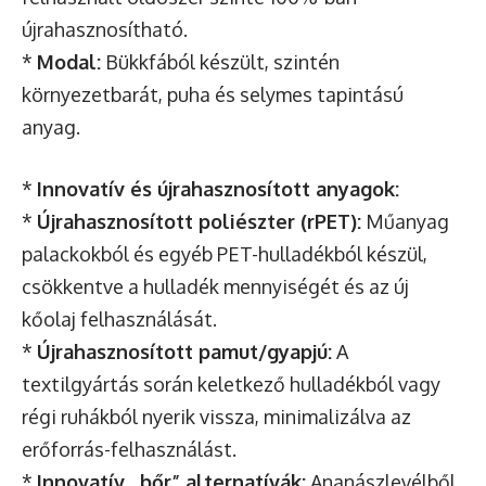
újrahasznosítható.
*
Modal:
Bükkfából készült, szintén
környezetbarát, puha és selymes tapintású
anyag.
*
Innovatív és újrahasznosított anyagok:
*
Újrahasznosított poliészter (rPET):
Műanyag
palackokból és egyéb PET-hulladékból készül,
csökkentve a hulladék mennyiségét és az új
kőolaj felhasználását.
*
Újrahasznosított pamut/gyapjú:
A
textilgyártás során keletkező hulladékból vagy
régi ruhákból nyerik vissza, minimalizálva az
erőforrás-felhasználást.
*
Innovatív „bőr” alternatívák:
Ananászlevélből