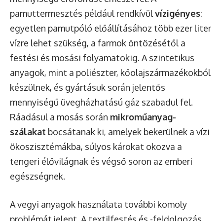
pamuttermesztés például rendkívül
vízigényes
:
egyetlen pamutpóló előállításához több ezer liter
vízre lehet szükség, a farmok öntözésétől a
festési és mosási folyamatokig. A szintetikus
anyagok, mint a poliészter, kőolajszármazékokból
készülnek, és gyártásuk során jelentős
mennyiségű üvegházhatású gáz szabadul fel.
Ráadásul a mosás során
mikroműanyag-
szálakat
bocsátanak ki, amelyek bekerülnek a vízi
ökoszisztémákba, súlyos károkat okozva a
tengeri élővilágnak és végső soron az emberi
egészségnek.
A vegyi anyagok használata további komoly
problémát jelent. A textilfestés és -feldolgozás