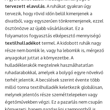
tervezett elavulás
. A ruhákat gyakran úgy
tervezik, hogy rövid időn belül kimenjenek a
divatból, vagy egyszerűen tönkremenjenek, ezzel
ösztönözve az újabb vásárlásokat. Ez a
folyamatos fogyasztás elképesztő mennyiségű
textilhulladékot
termel. A kidobott ruhák nagy
része nem bomlik le, vagy ha lebomlik is, mérgező
anyagokat juttat a környezetbe. A
hulladéklerakók megtelnek használhatatlan
ruhadarabokkal, amelyek a bolygó egyre növekvő
terhét jelentik. A becslések szerint évente több
millió tonna textilhulladék keletkezik globálisan,
melynek jelentős része szeméttelepeken vagy
égetőművekben végzi. Ez a pazarlás nem csupán
környezeti, hanem gazdasági szempontból is