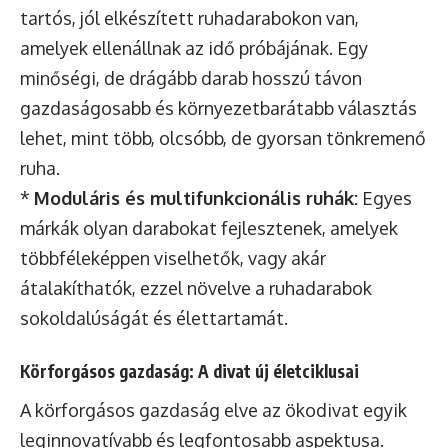
tartós, jól elkészített ruhadarabokon van,
amelyek ellenállnak az idő próbájának. Egy
minőségi, de drágább darab hosszú távon
gazdaságosabb és környezetbarátabb választás
lehet, mint több, olcsóbb, de gyorsan tönkremenő
ruha.
*
Moduláris és multifunkcionális ruhák:
Egyes
márkák olyan darabokat fejlesztenek, amelyek
többféleképpen viselhetők, vagy akár
átalakíthatók, ezzel növelve a ruhadarabok
sokoldalúságát és élettartamát.
Körforgásos gazdaság: A divat új életciklusai
A körforgásos gazdaság elve az ökodivat egyik
leginnovatívabb és legfontosabb aspektusa.