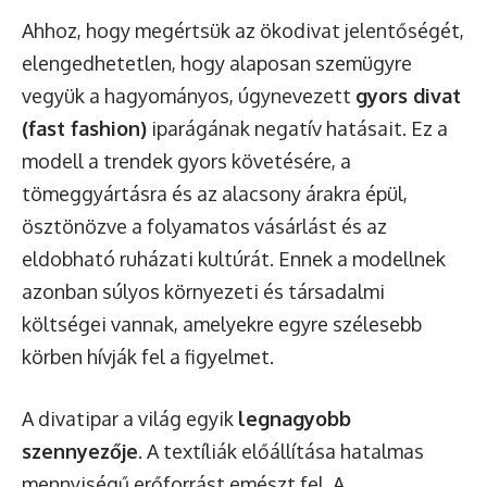
Ahhoz, hogy megértsük az ökodivat jelentőségét,
elengedhetetlen, hogy alaposan szemügyre
vegyük a hagyományos, úgynevezett
gyors divat
(fast fashion)
iparágának negatív hatásait. Ez a
modell a trendek gyors követésére, a
tömeggyártásra és az alacsony árakra épül,
ösztönözve a folyamatos vásárlást és az
eldobható ruházati kultúrát. Ennek a modellnek
azonban súlyos környezeti és társadalmi
költségei vannak, amelyekre egyre szélesebb
körben hívják fel a figyelmet.
A divatipar a világ egyik
legnagyobb
szennyezője
. A textíliák előállítása hatalmas
mennyiségű erőforrást emészt fel. A