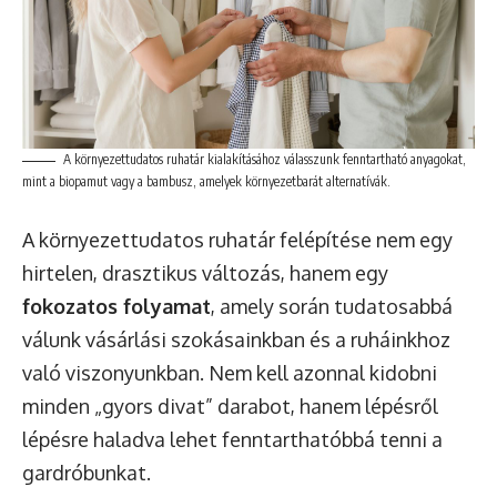
A környezettudatos ruhatár kialakításához válasszunk fenntartható anyagokat,
mint a biopamut vagy a bambusz, amelyek környezetbarát alternatívák.
A környezettudatos ruhatár felépítése nem egy
hirtelen, drasztikus változás, hanem egy
fokozatos folyamat
, amely során tudatosabbá
válunk vásárlási szokásainkban és a ruháinkhoz
való viszonyunkban. Nem kell azonnal kidobni
minden „gyors divat” darabot, hanem lépésről
lépésre haladva lehet fenntarthatóbbá tenni a
gardróbunkat.