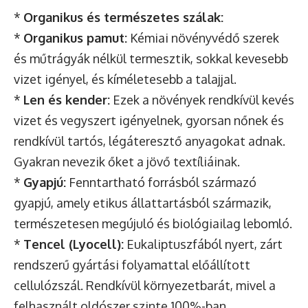
*
Organikus és természetes szálak:
*
Organikus pamut:
Kémiai növényvédő szerek
és műtrágyák nélkül termesztik, sokkal kevesebb
vizet igényel, és kíméletesebb a talajjal.
*
Len és kender:
Ezek a növények rendkívül kevés
vizet és vegyszert igényelnek, gyorsan nőnek és
rendkívül tartós, légáteresztő anyagokat adnak.
Gyakran nevezik őket a jövő textíliáinak.
*
Gyapjú:
Fenntartható forrásból származó
gyapjú, amely etikus állattartásból származik,
természetesen megújuló és biológiailag lebomló.
*
Tencel (Lyocell):
Eukaliptuszfából nyert, zárt
rendszerű gyártási folyamattal előállított
cellulózszál. Rendkívül környezetbarát, mivel a
felhasznált oldószer szinte 100%-ban