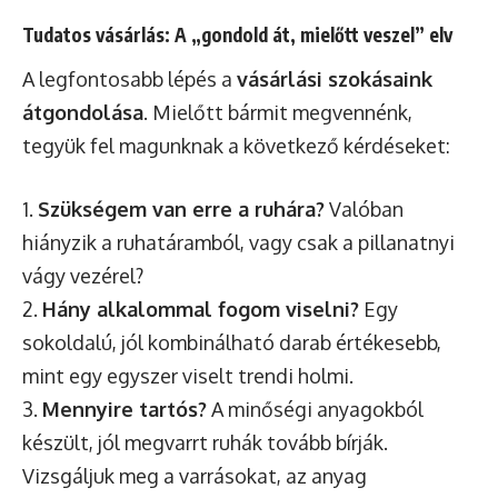
Tudatos vásárlás: A „gondold át, mielőtt veszel” elv
A legfontosabb lépés a
vásárlási szokásaink
átgondolása
. Mielőtt bármit megvennénk,
tegyük fel magunknak a következő kérdéseket:
1.
Szükségem van erre a ruhára?
Valóban
hiányzik a ruhatáramból, vagy csak a pillanatnyi
vágy vezérel?
2.
Hány alkalommal fogom viselni?
Egy
sokoldalú, jól kombinálható darab értékesebb,
mint egy egyszer viselt trendi holmi.
3.
Mennyire tartós?
A minőségi anyagokból
készült, jól megvarrt ruhák tovább bírják.
Vizsgáljuk meg a varrásokat, az anyag