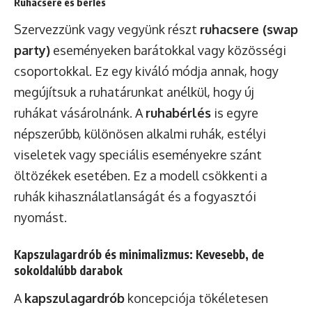
Ruhacsere és bérlés
Szervezzünk vagy vegyünk részt
ruhacsere (swap
party)
eseményeken barátokkal vagy közösségi
csoportokkal. Ez egy kiváló módja annak, hogy
megújítsuk a ruhatárunkat anélkül, hogy új
ruhákat vásárolnánk. A
ruhabérlés
is egyre
népszerűbb, különösen alkalmi ruhák, estélyi
viseletek vagy speciális eseményekre szánt
öltözékek esetében. Ez a modell csökkenti a
ruhák kihasználatlanságát és a fogyasztói
nyomást.
Kapszulagardrób és minimalizmus: Kevesebb, de
sokoldalúbb darabok
A
kapszulagardrób
koncepciója tökéletesen