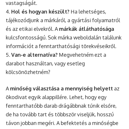
vastagságát.
4.
Hol és hogyan készült?
Ha lehetséges,
tájékozódjunk a márkáról, a gyártási folyamatról
és az etikai elvekről. A
márkák átláthatósága
kulcsfontosságú. Sok márka weboldalán találunk
információt a fenntarthatósági törekvéseikről.
5.
Van-e alternatíva?
Megvehetném ezt a
darabot használtan, vagy esetleg
kölcsönözhetném?
A
minőség választása a mennyiség helyett
az
ökodivat egyik alappillére. Lehet, hogy egy
fenntarthatóbb darab drágábbnak tűnik elsőre,
de ha tovább tart és többször viseljük, hosszú
távon jobban megéri. A befektetés a minőségbe