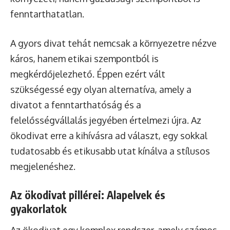
fenntarthatatlan.
A gyors divat tehát nemcsak a környezetre nézve
káros, hanem etikai szempontból is
megkérdőjelezhető. Éppen ezért vált
szükségessé egy olyan alternatíva, amely a
divatot a fenntarthatóság és a
felelősségvállalás jegyében értelmezi újra. Az
ökodivat erre a kihívásra ad választ, egy sokkal
tudatosabb és etikusabb utat kínálva a stílusos
megjelenéshez.
Az ökodivat pillérei: Alapelvek és
gyakorlatok
Az ökodivat egy komplex rendszer, amely számos