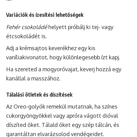
Variációk és ízesítési lehetőségek
Fehér csokoládé
helyett próbálj ki tej- vagy
étcsokoládét is.
Adj a krémsajtos keverékhez egy kis
vaníliakivonatot, hogy különlegesebb ízt kapj.
Ha szereted a mogyoróvajat, keverj hozzá egy
kanállal a masszához.
Tálalási ötletek és díszítések
Az Oreo-golyók remekül mutatnak, ha színes
cukorgyöngyökkel vagy apróra vágott dióval
díszíted őket. Tálald őket egy szép tálcán, és
garantáltan elvarázsolod vendégeidet.