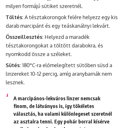
milyen formájú sütiket szeretnél.
Töltés
: A tésztakorongok felére helyezz egy kis
darab marcipánt és egy teáskanálnyi lekvárt.
Összeillesztés
: Helyezd a maradék
tésztakorongokat a töltött darabokra, és
nyomkodd össze a széleket.
Sütés
: 180°C-ra előmelegített sütőben süsd a
linzereket 10-12 percig, amíg aranybarnák nem
lesznek.
A marcipános-lekváros linzer nemcsak
finom, de látványos is, így tökéletes
választás, ha valami különlegeset szeretnél
az asztalra tenni. Egy pohár borral kísérve