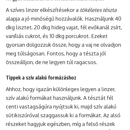
A szíves linzer elkészítésekor a
tökéletes tészta
alapja a jó minőségű hozzávalók. Használjunk 40
dkg lisztet, 20 dkg hideg vajat, fél evőkanál zsírt,
vaníliás cukrot, és 10 dkg porcukrot. Ezeket
gyorsan dolgozzuk össze, hogy a vaj ne olvadjon
meg túlságosan. Fontos, hogy a tészta jól
összeálljon, de ne legyen túl ragacsos.
Tippek a szív alakú formázáshoz
Ahhoz, hogy igazán különleges legyen a linzer,
szív alakú formákat használjunk. A tésztát fél
centi vastagságúra nyújtsuk ki, majd szív alakú
sütikiszúróval szaggassuk ki a formákat. Az alsó
részeket hagyjuk egészben, míg a felső részek