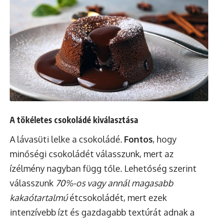
A tökéletes csokoládé kiválasztása
A lávasüti lelke a csokoládé.
Fontos
, hogy
minőségi csokoládét válasszunk, mert az
ízélmény nagyban függ tőle. Lehetőség szerint
válasszunk
70%-os vagy annál magasabb
kakaótartalmú
étcsokoládét, mert ezek
intenzívebb ízt és gazdagabb textúrát adnak a