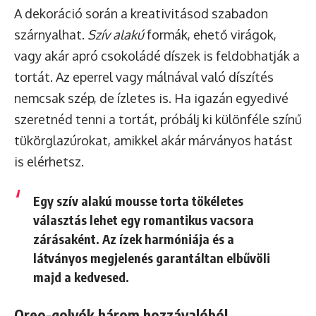
A dekoráció során a kreativitásod szabadon
szárnyalhat.
Szív alakú
formák, ehető virágok,
vagy akár apró csokoládé díszek is feldobhatják a
tortát. Az eperrel vagy málnával való díszítés
nemcsak szép, de ízletes is. Ha igazán egyedivé
szeretnéd tenni a tortát, próbálj ki különféle színű
tükörglazúrokat, amikkel akár márványos hatást
is elérhetsz.
Egy szív alakú mousse torta tökéletes
választás lehet egy romantikus vacsora
zárásaként. Az ízek harmóniája és a
látványos megjelenés garantáltan elbűvöli
majd a kedvesed.
Oreo-golyók három hozzávalóból