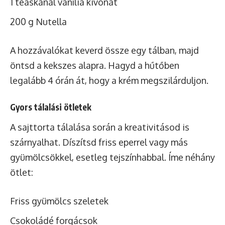
1 teáskanál vanília kivonat
200 g Nutella
A hozzávalókat keverd össze egy tálban, majd
öntsd a kekszes alapra. Hagyd a hűtőben
legalább 4 órán át, hogy a krém megszilárduljon.
Gyors tálalási ötletek
A sajttorta tálalása során a kreativitásod is
szárnyalhat. Díszítsd
friss eperrel
vagy más
gyümölcsökkel, esetleg tejszínhabbal. Íme néhány
ötlet:
Friss gyümölcs szeletek
Csokoládé forgácsok