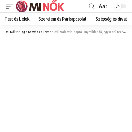
Aa
Font
Resizer
Test és Lélek
Szerelem és Párkapcsolat
Szépség és divat
Mi Nők
>
Blog
>
Konyha és kert
>
Sütik Valentin-napra – Ínycsiklandó, egyszerű receptek