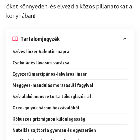
őket könnyedén, és élvezd a közös pillanatokat a
konyhában!
Tartalomjegyzék
Szíves linzer Valentin-napra
Csokoládés lávasüti varázsa
Egyszerű marcipános-lekváros linzer
Meggyes-mandulás morzsasüti fagyival
Szív alakú mousse torta tükörglazúrral
Oreo-golyók három hozzávalóból
Kókuszos grízmignon különlegesség
Nutellás sajttorta gyorsan és egyszerűen