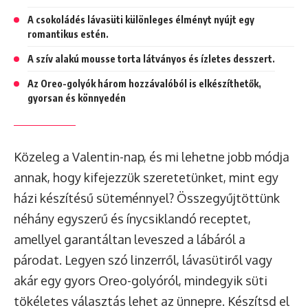
A csokoládés lávasüti különleges élményt nyújt egy
romantikus estén.
A szív alakú mousse torta látványos és ízletes desszert.
Az Oreo-golyók három hozzávalóból is elkészíthetők,
gyorsan és könnyedén
Közeleg a Valentin-nap, és mi lehetne jobb módja
annak, hogy kifejezzük szeretetünket, mint egy
házi készítésű süteménnyel? Összegyűjtöttünk
néhány egyszerű és ínycsiklandó receptet,
amellyel garantáltan leveszed a lábáról a
párodat. Legyen szó linzerről, lávasütiről vagy
akár egy gyors Oreo-golyóról, mindegyik süti
tökéletes választás lehet az ünnepre. Készítsd el