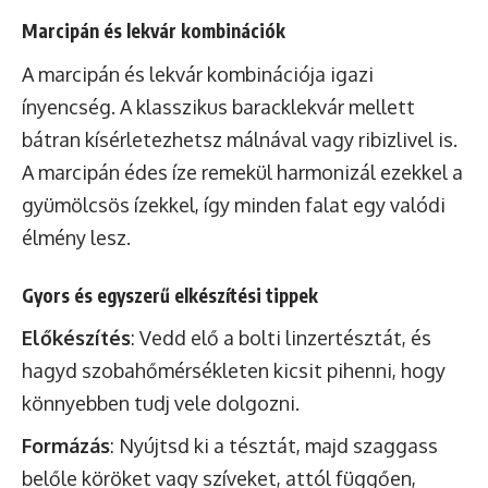
Marcipán és lekvár kombinációk
A marcipán és lekvár kombinációja igazi
ínyencség. A klasszikus baracklekvár mellett
bátran kísérletezhetsz málnával vagy ribizlivel is.
A marcipán édes íze remekül harmonizál ezekkel a
gyümölcsös ízekkel, így minden falat egy valódi
élmény lesz.
Gyors és egyszerű elkészítési tippek
Előkészítés
: Vedd elő a bolti linzertésztát, és
hagyd szobahőmérsékleten kicsit pihenni, hogy
könnyebben tudj vele dolgozni.
Formázás
: Nyújtsd ki a tésztát, majd szaggass
belőle köröket vagy szíveket, attól függően,