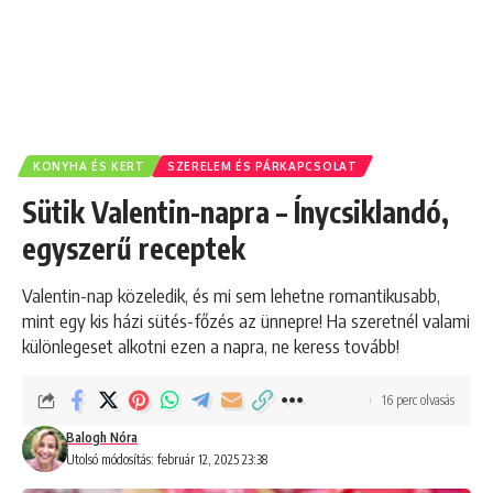
KONYHA ÉS KERT
SZERELEM ÉS PÁRKAPCSOLAT
Sütik Valentin-napra – Ínycsiklandó,
egyszerű receptek
Valentin-nap közeledik, és mi sem lehetne romantikusabb,
mint egy kis házi sütés-főzés az ünnepre! Ha szeretnél valami
különlegeset alkotni ezen a napra, ne keress tovább!
16 perc olvasás
Balogh Nóra
Utolsó módosítás: február 12, 2025 23:38