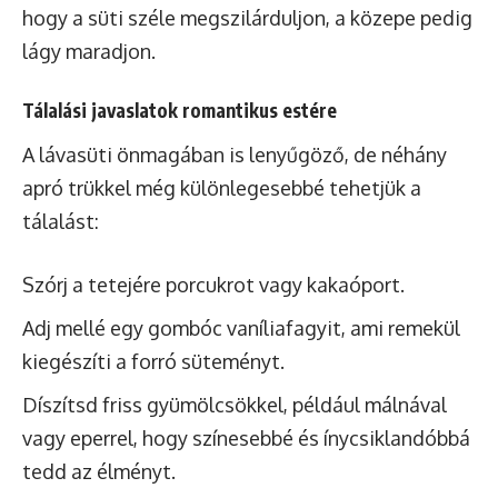
hogy a süti széle megszilárduljon, a közepe pedig
lágy maradjon.
Tálalási javaslatok romantikus estére
A lávasüti önmagában is lenyűgöző, de néhány
apró trükkel még különlegesebbé tehetjük a
tálalást:
Szórj a tetejére porcukrot vagy kakaóport.
Adj mellé egy gombóc vaníliafagyit, ami remekül
kiegészíti a forró süteményt.
Díszítsd friss gyümölcsökkel, például málnával
vagy eperrel, hogy színesebbé és ínycsiklandóbbá
tedd az élményt.