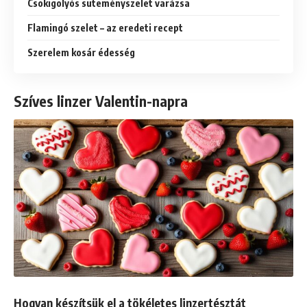
Csokigolyós süteményszelet varázsa
Flamingó szelet – az eredeti recept
Szerelem kosár édesség
Szíves linzer Valentin-napra
Hogyan készítsük el a tökéletes linzertésztát