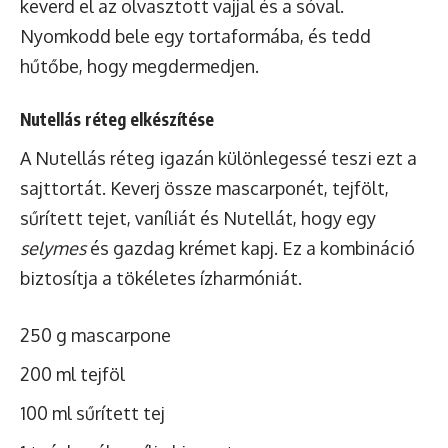
keverd el az olvasztott vajjal és a sóval.
Nyomkodd bele egy tortaformába, és tedd
hűtőbe, hogy megdermedjen.
Nutellás réteg elkészítése
A Nutellás réteg igazán különlegessé teszi ezt a
sajttortát. Keverj össze mascarponét, tejfölt,
sűrített tejet, vaníliát és Nutellát, hogy egy
selymes
és gazdag krémet kapj. Ez a kombináció
biztosítja a tökéletes ízharmóniát.
250 g mascarpone
200 ml tejföl
100 ml sűrített tej