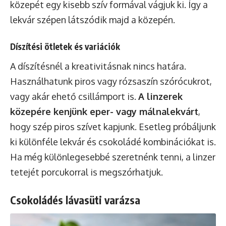
közepét egy kisebb szív formával vágjuk ki. Így a
lekvár szépen látszódik majd a közepén.
Díszítési ötletek és variációk
A díszítésnél a kreativitásnak nincs határa.
Használhatunk piros vagy rózsaszín szórócukrot,
vagy akár ehető csillámport is.
A linzerek
közepére kenjünk eper- vagy málnalekvárt
,
hogy szép piros szívet kapjunk. Esetleg próbáljunk
ki különféle lekvár és csokoládé kombinációkat is.
Ha még különlegesebbé szeretnénk tenni, a linzer
tetejét porcukorral is megszórhatjuk.
Csokoládés lávasüti varázsa