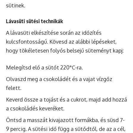
sütinek.
Lávasüti sütési technikák
A lávasüti elkészítése során az időzítés
kulcsfontosságú. Kövesd az alábbi lépéseket,
hogy tökéletesen folyós belsejű süteményt kapj:
Melegítsd elő a sütőt 220°C-ra.
Olvaszd meg a csokoládét és a vajat vízgőz
felett.
Keverd össze a tojást és a cukrot, majd add hozzá
a csokoládés keveréket.
Öntsd a masszát kivajazott formákba, és süsd 7-
9 percig. A sütési idő függ a sütődtől, de az a cél,