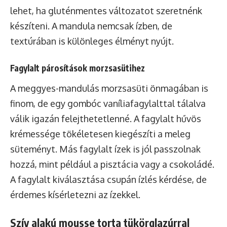
lehet, ha gluténmentes változatot szeretnénk
készíteni. A mandula nemcsak ízben, de
textúrában is különleges élményt nyújt.
Fagylalt párosítások morzsasütihez
A meggyes-mandulás morzsasüti önmagában is
finom, de egy gombóc vaníliafagylalttal tálalva
válik igazán felejthetetlenné. A fagylalt hűvös
krémessége tökéletesen kiegészíti a meleg
süteményt. Más fagylalt ízek is jól passzolnak
hozzá, mint például a pisztácia vagy a csokoládé.
A fagylalt kiválasztása csupán ízlés kérdése, de
érdemes kísérletezni az ízekkel.
Szív alakú mousse torta tükörglazúrral