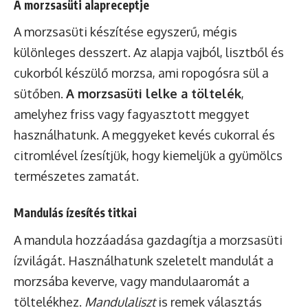
A morzsasüti alapreceptje
A morzsasüti készítése egyszerű, mégis
különleges desszert. Az alapja vajból, lisztből és
cukorból készülő morzsa, ami ropogósra sül a
sütőben.
A morzsasüti lelke a töltelék
,
amelyhez friss vagy fagyasztott meggyet
használhatunk. A meggyeket kevés cukorral és
citromlével ízesítjük, hogy kiemeljük a gyümölcs
természetes zamatát.
Mandulás ízesítés titkai
A mandula hozzáadása gazdagítja a morzsasüti
ízvilágát. Használhatunk szeletelt mandulát a
morzsába keverve, vagy mandulaaromát a
töltelékhez.
Mandulaliszt
is remek választás