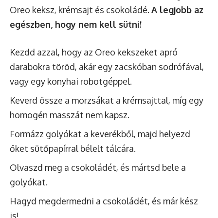
Oreo keksz, krémsajt és csokoládé.
A legjobb az
egészben, hogy nem kell sütni!
Kezdd azzal, hogy az Oreo kekszeket apró
darabokra töröd, akár egy zacskóban sodrófával,
vagy egy konyhai robotgéppel.
Keverd össze a morzsákat a krémsajttal, míg egy
homogén masszát nem kapsz.
Formázz golyókat a keverékből, majd helyezd
őket sütőpapírral bélelt tálcára.
Olvaszd meg a csokoládét, és mártsd bele a
golyókat.
Hagyd megdermedni a csokoládét, és már kész
is!