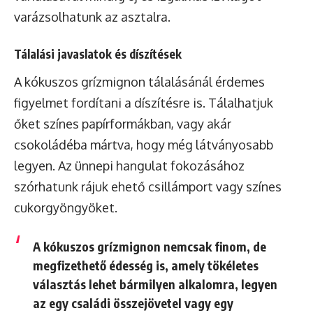
varázsolhatunk az asztalra.
Tálalási javaslatok és díszítések
A kókuszos grízmignon tálalásánál érdemes
figyelmet fordítani a díszítésre is. Tálalhatjuk
őket színes papírformákban, vagy akár
csokoládéba mártva, hogy még látványosabb
legyen. Az ünnepi hangulat fokozásához
szórhatunk rájuk ehető csillámport vagy színes
cukorgyöngyöket.
A kókuszos grízmignon nemcsak finom, de
megfizethető édesség is, amely tökéletes
választás lehet bármilyen alkalomra, legyen
az egy családi összejövetel vagy egy