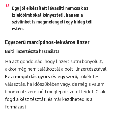
Egy jól elkészített lávasüti nemcsak az
ízlelőbimbókat kényezteti, hanem a
szívünket is megmelengeti egy hideg téli
estén.
Egyszerű marcipános-lekváros linzer
Bolti linzertészta használata
Ha azt gondolnád, hogy linzert sütni bonyolult,
akkor még nem találkoztál a bolti linzertésztával.
Ez a megoldás gyors és egyszerű
, tökéletes
választás, ha időszűkében vagy, de mégis valami
finommal szeretnéd meglepni szeretteidet. Csak
fogd a kész tésztát, és már kezdheted is a
formázást.