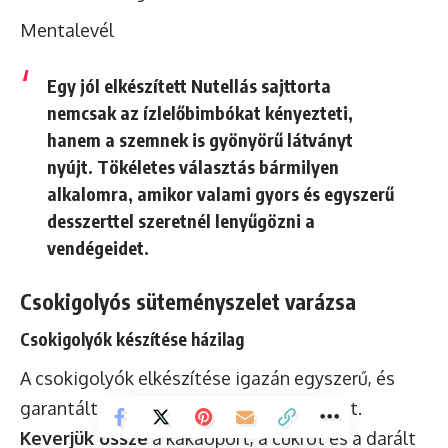
Mentalevél
Egy jól elkészített Nutellás sajttorta
nemcsak az ízlelőbimbókat kényezteti,
hanem a szemnek is gyönyörű látványt
nyújt. Tökéletes választás bármilyen
alkalomra, amikor valami gyors és egyszerű
desszerttel szeretnél lenyűgözni a
vendégeidet.
Csokigolyós süteményszelet varázsa
Csokigolyók készítése házilag
A csokigolyók elkészítése igazán egyszerű, és
garantáltan feldobja a süteményszeletet.
Keverjük össze
a kakaóport, a cukrot és a darált