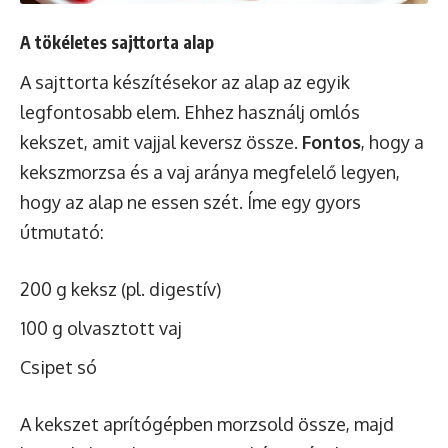
A tökéletes sajttorta alap
A sajttorta készítésekor az alap az egyik
legfontosabb elem. Ehhez használj omlós
kekszet, amit vajjal keversz össze.
Fontos
, hogy a
kekszmorzsa és a vaj aránya megfelelő legyen,
hogy az alap ne essen szét. Íme egy gyors
útmutató:
200 g keksz (pl. digestív)
100 g olvasztott vaj
Csipet só
A kekszet aprítógépben morzsold össze, majd