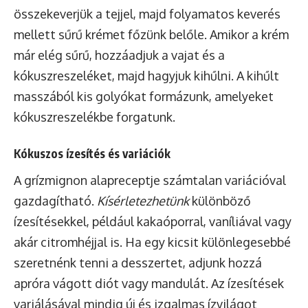
összekeverjük a tejjel, majd folyamatos keverés
mellett sűrű krémet főzünk belőle. Amikor a krém
már elég sűrű, hozzáadjuk a vajat és a
kókuszreszeléket, majd hagyjuk kihűlni. A kihűlt
masszából kis golyókat formázunk, amelyeket
kókuszreszelékbe forgatunk.
Kókuszos ízesítés és variációk
A grízmignon alapreceptje számtalan variációval
gazdagítható.
Kísérletezhetünk
különböző
ízesítésekkel, például kakaóporral, vaníliával vagy
akár citromhéjjal is. Ha egy kicsit különlegesebbé
szeretnénk tenni a desszertet, adjunk hozzá
apróra vágott diót vagy mandulát. Az ízesítések
variálásával mindig új és izgalmas ízvilágot