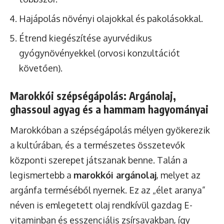
Hajápolás növényi olajokkal és pakolásokkal.
Étrend kiegészítése ayurvédikus
gyógynövényekkel (orvosi konzultációt
követően).
Marokkói szépségápolás: Argánolaj,
ghassoul agyag és a hammam hagyományai
Marokkóban a szépségápolás mélyen gyökerezik
a kultúrában, és a természetes összetevők
központi szerepet játszanak benne. Talán a
legismertebb a
marokkói argánolaj
, melyet az
argánfa terméséből nyernek. Ez az „élet aranya”
néven is emlegetett olaj rendkívül gazdag E-
vitaminban és esszenciális zsírsavakban, így