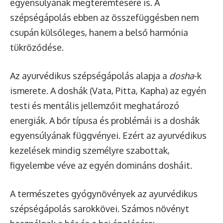
egyensúlyának megteremtésére is. A
szépségápolás ebben az összefüggésben nem
csupán külsőleges, hanem a belső harmónia
tükröződése.
Az ayurvédikus szépségápolás alapja a
dosha
-k
ismerete. A doshák (Vata, Pitta, Kapha) az egyén
testi és mentális jellemzőit meghatározó
energiák. A bőr típusa és problémái is a doshák
egyensúlyának függvényei. Ezért az ayurvédikus
kezelések mindig személyre szabottak,
figyelembe véve az egyén domináns dosháit.
A természetes gyógynövények az ayurvédikus
szépségápolás sarokkövei. Számos növényt