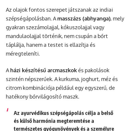
Az olajok fontos szerepet játszanak az indiai
szépségápolásban. A
masszázs (abhyanga)
, mely
gyakran szezámolajjal, kókuszolajjal vagy
mandulaolajjal történik, nem csupán a bőrt
táplálja, hanem a testet is ellazítja és
méregteleníti.
A
házi készítésű arcmaszkok
és pakolások
szintén népszerűek. A kurkuma, joghurt, méz és
citrom kombinációja például egy egyszerű, de
hatékony bőrvilágosító maszk.
Az ayurvédikus szépségápolás célja a belső
és külső harmónia megteremtése a
természetes gyógynövények és a személyre