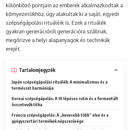
különböző pontjain az emberek alkalmazkodtak a
környezetükhöz, úgy alakultak ki a saját, egyedi
szépségápolási rituáléik is. Ezek a rituálék
gyakran generációról generációra szállnak,
megőrizve a helyi alapanyagok és technikák
erejét.
Tartalomjegyzék
Japán szépségápolási rituálék: A minimalizmus és a
természet harmóniája
Koreai szépségápolás: A 10 lépéses rutin és a fermentált
összetevők titka
Francia szépségápolás: A „kevesebb több” elve és a
gyógyszertári termékek népszerűsége