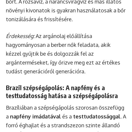
bőrt. A rózsavíz, a narancsvirágvíz és más illatos
növényi kivonatok is gyakran használatosak a bőr
tonizálására és frissítésére.
Érdekesség:
Az argánolaj előállítása
hagyományosan a berber nők feladata, akik
kézzel gyűjtik be és dolgozzák fel az
argánterméseket, így őrizve meg ezt az értékes
tudást generációról generációra.
Brazil szépségápolás: A napfény és a
testtudatosság hatása a szépségápolásra
Brazíliában a szépségápolás szorosan összefügg
a
napfény imádatával
és a
testtudatossággal
. A
forró éghajlat és a strandszezon szinte állandó