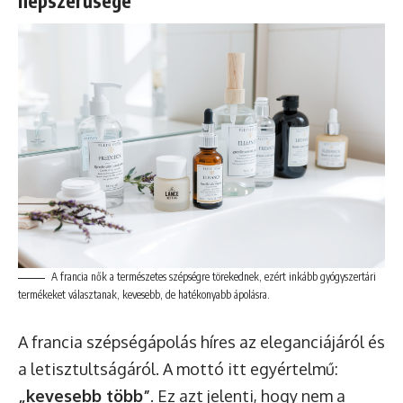
népszerűsége
A francia nők a természetes szépségre törekednek, ezért inkább gyógyszertári
termékeket választanak, kevesebb, de hatékonyabb ápolásra.
A francia szépségápolás híres az eleganciájáról és
a letisztultságáról. A mottó itt egyértelmű:
„kevesebb több”
. Ez azt jelenti, hogy nem a