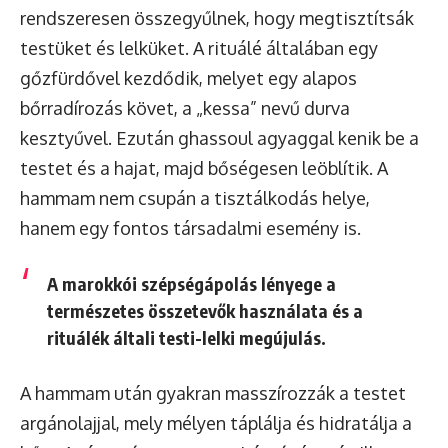
rendszeresen összegyűlnek, hogy megtisztítsák
testüket és lelküket. A rituálé általában egy
gőzfürdővel kezdődik, melyet egy alapos
bőrradírozás követ, a „kessa” nevű durva
kesztyűvel. Ezután ghassoul agyaggal kenik be a
testet és a hajat, majd bőségesen leöblítik. A
hammam nem csupán a tisztálkodás helye,
hanem egy fontos társadalmi esemény is.
A marokkói szépségápolás lényege a
természetes összetevők használata és a
rituálék általi testi-lelki megújulás.
A hammam után gyakran masszírozzák a testet
argánolajjal, mely mélyen táplálja és hidratálja a