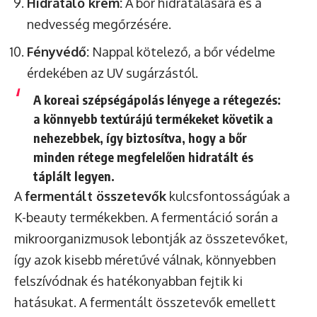
Hidratáló krém:
A bőr hidratálására és a
nedvesség megőrzésére.
Fényvédő:
Nappal kötelező, a bőr védelme
érdekében az UV sugárzástól.
A koreai szépségápolás lényege a rétegezés:
a könnyebb textúrájú termékeket követik a
nehezebbek, így biztosítva, hogy a bőr
minden rétege megfelelően hidratált és
táplált legyen.
A
fermentált összetevők
kulcsfontosságúak a
K-beauty termékekben. A fermentáció során a
mikroorganizmusok lebontják az összetevőket,
így azok kisebb méretűvé válnak, könnyebben
felszívódnak és hatékonyabban fejtik ki
hatásukat. A fermentált összetevők emellett