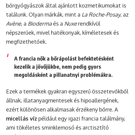
bőrgyógyászok által ajánlott kozmetikumokat is
találunk. Olyan márkák, mint a
La Roche-Posay
, az
Avène
, a
Bioderma
és a
Nuxe
rendkívül
népszerűek, mivel hatékonyak, kíméletesek és
megfizethetőek.
A francia nők a bőrápolást befektetésként
kezelik a jövőjükbe, nem pedig gyors
megoldásként a pillanatnyi problémákra.
Ezek a termékek gyakran egyszerű összetevőkből
állnak, illatanyagmentesek és hipoallergének,
ezért különösen alkalmasak érzékeny bőrre. A
micellás víz
például egy igazi francia találmány,
ami tökéletes sminklemosó és arctisztító