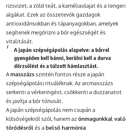
rizsvizet, a zöld teát, a kaméliaolajat és a tengeri
algákat. Ezek az összetevők gazdagok
antioxidánsokban és tápanyagokban, amelyek
segítenek megőrizni a bőr egészségét és
vitalitását.
A japán szépségápolás alapelve: a bőrrel
gyengéden kell bánni, kerülni kell a durva
dörzsölést és a túlzott hámlasztást.
A
masszázs
szintén fontos része a japán
szépségápolási rituáléknak. Az arcmasszázs
serkenti a vérkeringést, csökkenti a duzzanatot
és javítja a bőr tónusát.
A japán szépségápolás nem csupán a
külsőségekről szól, hanem az
önmagunkkal való
törődésről
és a
belső harmónia