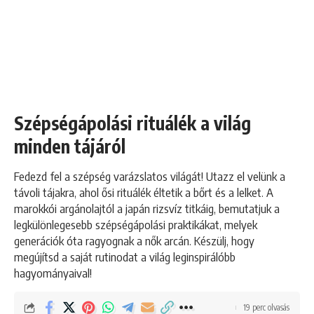
Szépségápolási rituálék a világ
minden tájáról
Fedezd fel a szépség varázslatos világát! Utazz el velünk a
távoli tájakra, ahol ősi rituálék éltetik a bőrt és a lelket. A
marokkói argánolajtól a japán rizsvíz titkáig, bemutatjuk a
legkülönlegesebb szépségápolási praktikákat, melyek
generációk óta ragyognak a nők arcán. Készülj, hogy
megújítsd a saját rutinodat a világ leginspirálóbb
hagyományaival!
19 perc olvasás