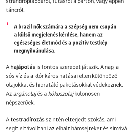
strandröplabdáról, futásról a parton, vagy éppen
táncról.
A brazil nők számára a szépség nem csupán
a külső megjelenés kérdése, hanem az
egészséges életmód és a pozitív testkép
megnyilvánulása.
A
hajápolás
is fontos szerepet játszik. A nap, a
sós víz és a klór káros hatásai ellen különböző
olajokkal és hidratáló pakolásokkal védekeznek.
Az
argánolaj
és a
kókuszolaj
különösen
népszerűek.
A
testradírozás
szintén elterjedt szokás, ami
segít eltávolítani az elhalt hámsejteket és simává