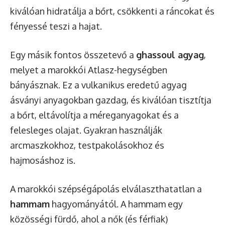
kiválóan hidratálja a bőrt, csökkenti a ráncokat és
fényessé teszi a hajat.
Egy másik fontos összetevő a
ghassoul agyag
,
melyet a marokkói Atlasz-hegységben
bányásznak. Ez a vulkanikus eredetű agyag
ásványi anyagokban gazdag, és kiválóan tisztítja
a bőrt, eltávolítja a méreganyagokat és a
felesleges olajat. Gyakran használják
arcmaszkokhoz, testpakolásokhoz és
hajmosáshoz is.
A marokkói szépségápolás elválaszthatatlan a
hammam
hagyományától. A hammam egy
közösségi fürdő, ahol a nők (és férfiak)