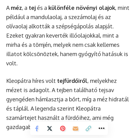
A
méz
, a
tej
és a
különféle növényi olajok
, mint
például a mandulaolaj, a szezámolaj és az
olívaolaj alkották a szépségápolás alapját.
Ezeket gyakran keverték illóolajokkal, mint a
mirha és a tömjén, melyek nem csak kellemes
illatot kölcsönöztek, hanem gyógyító hatásuk is
volt.
Kleopátra híres volt
tejfürdőiről
, melyekhez
mézet is adagolt. A tejben található tejsav
gyengéden hámlasztja a bőrt, míg a méz hidratál
és táplál. A legenda szerint Kleopátra
szamártejet használt a fürdőihez, ami még
gazdagabb volt tápanyagokban.