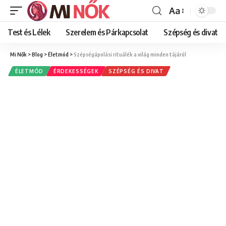
Aa
Font
Resizer
Test és Lélek
Szerelem és Párkapcsolat
Szépség és divat
Mi Nők
>
Blog
>
Életmód
>
Szépségápolási rituálék a világ minden tájáról
ÉLETMÓD
ÉRDEKESSÉGEK
SZÉPSÉG ÉS DIVAT