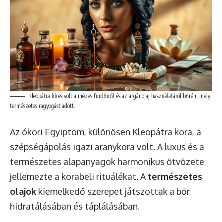
Kleopátra híres volt a mézes fürdőiről és az argánolaj használatáról bőrén, mely
természetes ragyogást adott.
Az ókori Egyiptom, különösen Kleopátra kora, a
szépségápolás igazi aranykora volt. A luxus és a
természetes alapanyagok harmonikus ötvözete
jellemezte a korabeli rituálékat. A
természetes
olajok
kiemelkedő szerepet játszottak a bőr
hidratálásában és táplálásában.