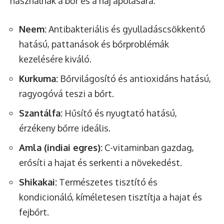
használnak a bőr és a haj ápolására:
Neem:
Antibakteriális és gyulladáscsökkentő
hatású, pattanások és bőrproblémák
kezelésére kiváló.
Kurkuma:
Bőrvilágosító és antioxidáns hatású,
ragyogóvá teszi a bőrt.
Szantálfa:
Hűsítő és nyugtató hatású,
érzékeny bőrre ideális.
Amla (indiai egres):
C-vitaminban gazdag,
erősíti a hajat és serkenti a növekedést.
Shikakai:
Természetes tisztító és
kondicionáló, kíméletesen tisztítja a hajat és
fejbőrt.