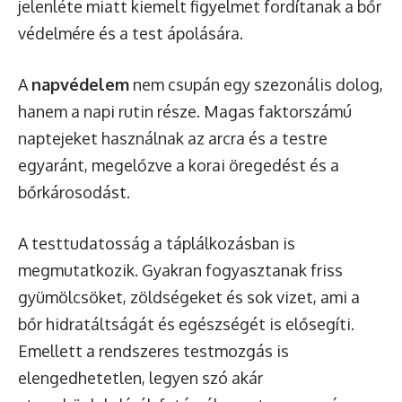
jelenléte miatt kiemelt figyelmet fordítanak a bőr
védelmére és a test ápolására.
A
napvédelem
nem csupán egy szezonális dolog,
hanem a napi rutin része. Magas faktorszámú
naptejeket használnak az arcra és a testre
egyaránt, megelőzve a korai öregedést és a
bőrkárosodást.
A testtudatosság a táplálkozásban is
megmutatkozik. Gyakran fogyasztanak friss
gyümölcsöket, zöldségeket és sok vizet, ami a
bőr hidratáltságát és egészségét is elősegíti.
Emellett a rendszeres testmozgás is
elengedhetetlen, legyen szó akár