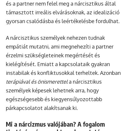
és a partner nem felel meg a nárcisztikus által
támasztott irreális elvárásoknak, az idealizáció
gyorsan csalódásba és leértékelésbe fordulhat.
A nárcisztikus személyek nehezen tudnak
empátiát mutatni, ami megnehezíti a partner
érzelmi szükségleteinek megértését és
kielégítését. Emiatt a kapcsolataik gyakran
instabilak és konfliktusokkal terheltek. Azonban
terápiával és önismerettel
a nárcisztikus
személyek képesek lehetnek arra, hogy
egészségesebb és kiegyensúlyozottabb
párkapcsolatot alakítsanak ki.
Mi a nárcizmus valójában? A fogalom