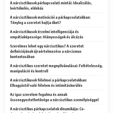
A nárcisztikusok párkapcsolati mintái: Idealizálás,
leértékelés, eldobás
A nárcisztikusok motivációi a párkapcsolatokban:
Tényleg a szeretet hajtja őket?
A nárcisztikusok érzelmi intelligenciája és
empátiaképessége: Hiányosságok és álcázás
Szerelmes lehet egy nárcisztikus? A szeretet
definíciójának újraértelmezése a nárcizmus
kontextusában
A nárcisztikus szeretet megnyilvánulásai: Feltételesség,
manipuláció és kontroll
A nárcisztikusok félelmei a párkapcsolatokban:
Elhagyástól való félelem és intimitáskerülés
Az igaz szerelem fogalma és annak
összeegyeztethetősége a nárcisztikus személyiséggel
A nárcisztikus párkapcsolatok dinamikája: Co-