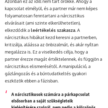
Azonban ez az idill nem tart örökké. Ahogy a
kapcsolat elmélyül, és a partner már nem képes
folyamatosan fenntartani a nárcisztikus
elvárásait (ami szinte elkerülhetetlen),
elkezdődik a
leértékelés szakasza
. A
nárcisztikus hibákat kezd keresni a partnerben,
kritizálja, aláássa az önbizalmát, és akár nyíltan
megalázza is. Ez a viselkedés célja, hogy a
partner érezze magát értéktelennek, és függjön a
nárcisztikus elismerésétől. A manipuláció, a
gázlángozás és a bűntudatkeltés gyakori
eszközök ebben a fázisban.
A nárcisztikusok számára a párkapcsolat
elsősorban a saját szükségleteik
kielégítésére szolgál, nem pedig a kölcsönös