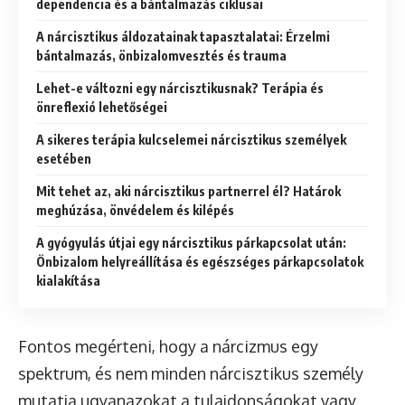
dependencia és a bántalmazás ciklusai
A nárcisztikus áldozatainak tapasztalatai: Érzelmi
bántalmazás, önbizalomvesztés és trauma
Lehet-e változni egy nárcisztikusnak? Terápia és
önreflexió lehetőségei
A sikeres terápia kulcselemei nárcisztikus személyek
esetében
Mit tehet az, aki nárcisztikus partnerrel él? Határok
meghúzása, önvédelem és kilépés
A gyógyulás útjai egy nárcisztikus párkapcsolat után:
Önbizalom helyreállítása és egészséges párkapcsolatok
kialakítása
Fontos megérteni, hogy a nárcizmus egy
spektrum, és nem minden nárcisztikus személy
mutatja ugyanazokat a tulajdonságokat vagy