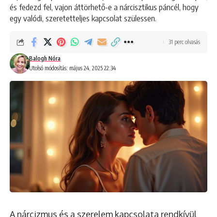
és fedezd fel, vajon áttörhető-e a nárcisztikus páncél, hogy
egy valódi, szeretetteljes kapcsolat szülessen.
31 perc olvasás
Balogh Nóra
Utolsó módosítás: május 24, 2025 22:34
A nárcizmus és a szerelem kapcsolata rendkívül