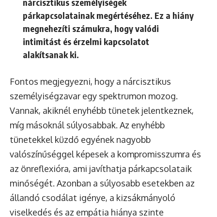
nárcisztikus személyiségek
párkapcsolatainak megértéséhez. Ez a hiány
megnehezíti számukra, hogy valódi
intimitást és érzelmi kapcsolatot
alakítsanak ki.
Fontos megjegyezni, hogy a nárcisztikus
személyiségzavar egy spektrumon mozog.
Vannak, akiknél enyhébb tünetek jelentkeznek,
míg másoknál súlyosabbak. Az enyhébb
tünetekkel küzdő egyének nagyobb
valószínűséggel képesek a kompromisszumra és
az önreflexióra, ami javíthatja párkapcsolataik
minőségét. Azonban a súlyosabb esetekben az
állandó csodálat igénye, a kizsákmányoló
viselkedés és az empátia hiánya szinte