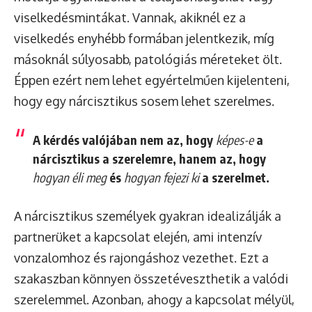
viselkedésmintákat. Vannak, akiknél ez a
viselkedés enyhébb formában jelentkezik, míg
másoknál súlyosabb, patológiás méreteket ölt.
Éppen ezért nem lehet egyértelműen kijelenteni,
hogy egy nárcisztikus sosem lehet szerelmes.
A kérdés valójában nem az, hogy
képes-e
a
nárcisztikus a szerelemre, hanem az, hogy
hogyan éli meg
és
hogyan fejezi ki
a szerelmet.
A nárcisztikus személyek gyakran idealizálják a
partnerüket a kapcsolat elején, ami intenzív
vonzalomhoz és rajongáshoz vezethet. Ezt a
szakaszban könnyen összetéveszthetik a valódi
szerelemmel. Azonban, ahogy a kapcsolat mélyül,