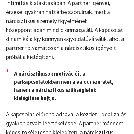
intimitás kialakításában. A partner igényei,
érzései gyakran háttérbe szorulnak, mert a
nárcisztikus személy figyelmének
középpontjában mindig önmaga áll. A kapcsolat
dinamikája így könnyen egyoldalúvá válik, ahol a
partner folyamatosan a nárcisztikus igényeit
próbálja kielégíteni.
A nárcisztikusok motivációit a
párkapcsolatokban nem a valódi szeretet,
hanem a nárcisztikus szükségletek
kielégítése hajtja.
A kapcsolat előrehaladtával a kezdeti idealizálás
gyakran átvált leértékelésbe. A partner már nem
képes tökéletesen kielégíteni a nárcisztikus