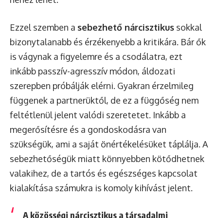
Ezzel szemben a
sebezhető nárcisztikus
sokkal
bizonytalanabb és érzékenyebb a kritikára. Bár ők
is vágynak a figyelemre és a csodálatra, ezt
inkább passzív-agresszív módon, áldozati
szerepben próbálják elérni. Gyakran érzelmileg
függenek a partnerüktől, de ez a függőség nem
feltétlenül jelent valódi szeretetet. Inkább a
megerősítésre és a gondoskodásra van
szükségük, ami a saját önértékelésüket táplálja. A
sebezhetőségük miatt könnyebben kötődhetnek
valakihez, de a tartós és egészséges kapcsolat
kialakítása számukra is komoly kihívást jelent.
A
közösségi nárcisztikus
a társadalmi