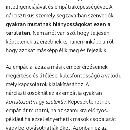
intelligenciájával és empátiaképességével. A
nárcisztikus személyiségzavarban szenvedők
gyakran mutatnak hiányosságokat ezen a
területen
. Nem arról van szó, hogy teljesen
képtelenek az érzelmekre, hanem inkább arról,
hogy azokat másképp élik meg és fejezik ki.
Az empátia, azaz a másik ember érzéseinek
megértése és átélése, kulcsfontosságú a valódi,
mély kapcsolatok kialakításához. A
nárcisztikusoknál ez az empátia gyakran
korlátozott
vagy
szelektív
. Képesek lehetnek
empátiát mutatni, ha az számukra előnyös,
például ha ezzel elnyerhetik mások csodálatát
vagy befolyásolhatják őket. Azonban ez az