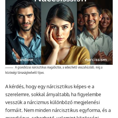
A grandiózus nárcisztikus magabiztos, a sebezhető visszahúzódó, míg a
közösségi társaságkedvelő típus.
A kérdés, hogy egy nárcisztikus képes-e a
szerelemre, sokkal árnyaltabb, ha figyelembe
vesszük a nárcizmus különböző megjelenési
formáit. Nem minden nárcisztikus egyforma, és a