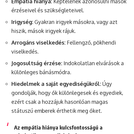
Empátia hiánya:
Képtelenek azonosulni mások
érzéseivel és szükségleteivel.
Irigység:
Gyakran irigyek másokra, vagy azt
hiszik, mások irigyek rájuk.
Arrogáns viselkedés:
Fellengző, pökhendi
viselkedés.
Jogosultság érzése:
Indokolatlan elvárások a
különleges bánásmódra.
Hiedelmek a saját egyediségükről:
Úgy
gondolják, hogy ők különlegesek és egyediek,
ezért csak a hozzájuk hasonlóan magas
státuszú emberek érthetik meg őket.
Az empátia hiánya kulcsfontosságú a