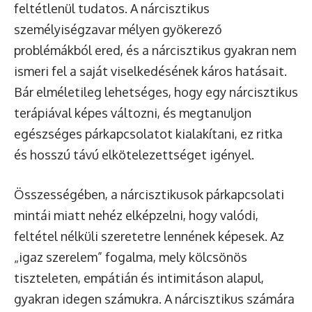
feltétlenül tudatos. A nárcisztikus
személyiségzavar mélyen gyökerező
problémákból ered, és a nárcisztikus gyakran nem
ismeri fel a saját viselkedésének káros hatásait.
Bár elméletileg lehetséges, hogy egy nárcisztikus
terápiával képes változni, és megtanuljon
egészséges párkapcsolatot kialakítani, ez ritka
és hosszú távú elkötelezettséget igényel.
Összességében, a nárcisztikusok párkapcsolati
mintái miatt nehéz elképzelni, hogy valódi,
feltétel nélküli szeretetre lennének képesek. Az
„igaz szerelem” fogalma, mely kölcsönös
tiszteleten, empátián és intimitáson alapul,
gyakran idegen számukra. A nárcisztikus számára