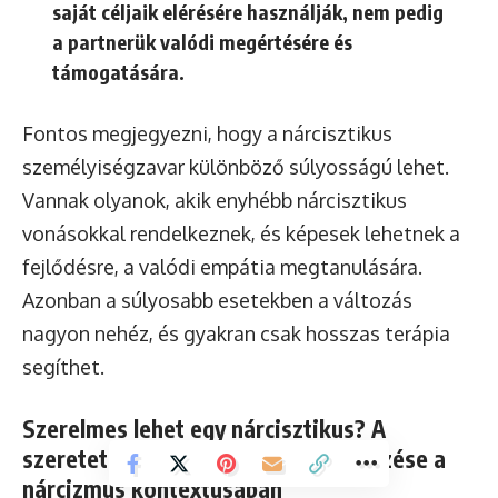
saját céljaik elérésére használják, nem pedig
a partnerük valódi megértésére és
támogatására.
Fontos megjegyezni, hogy a nárcisztikus
személyiségzavar különböző súlyosságú lehet.
Vannak olyanok, akik enyhébb nárcisztikus
vonásokkal rendelkeznek, és képesek lehetnek a
fejlődésre, a valódi empátia megtanulására.
Azonban a súlyosabb esetekben a változás
nagyon nehéz, és gyakran csak hosszas terápia
segíthet.
Szerelmes lehet egy nárcisztikus? A
szeretet definíciójának újraértelmezése a
nárcizmus kontextusában