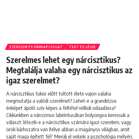
SZERELEM ÉS PÁRKAPCSOLAT
TEST ÉS LÉLEK
Szerelmes lehet egy nárcisztikus?
Megtalálja valaha egy nárcisztikus az
igaz szerelmet?
A nárcisztikus tükör előtt töltött élete vajon valaha
megmutatja a valódi szerelmet? Lehet-e a grandiózus
énképet ápoló szív képes a feltétel nélküli odaadásra?
Cikkünkben a nárcizmus labirintusában bolyongva keressük a
választ: létezik-e a nárcisztikus számára igazi szerelem, vagy
örök kárhozatra van ítélve abban a magányos világban, amit
saját maga épített fel? Merülj el velünk a pszichológia mélyén,