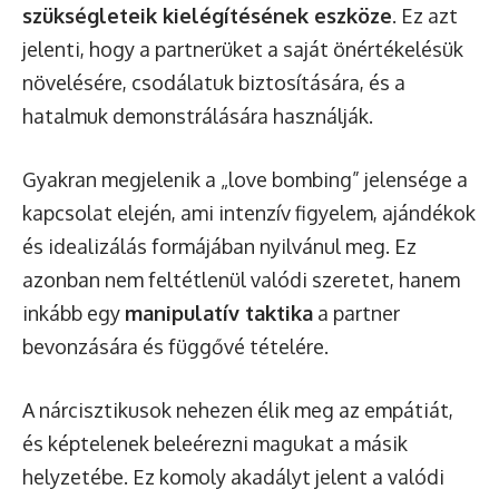
szükségleteik kielégítésének eszköze
. Ez azt
jelenti, hogy a partnerüket a saját önértékelésük
növelésére, csodálatuk biztosítására, és a
hatalmuk demonstrálására használják.
Gyakran megjelenik a „love bombing” jelensége a
kapcsolat elején, ami intenzív figyelem, ajándékok
és idealizálás formájában nyilvánul meg. Ez
azonban nem feltétlenül valódi szeretet, hanem
inkább egy
manipulatív taktika
a partner
bevonzására és függővé tételére.
A nárcisztikusok nehezen élik meg az empátiát,
és képtelenek beleérezni magukat a másik
helyzetébe. Ez komoly akadályt jelent a valódi