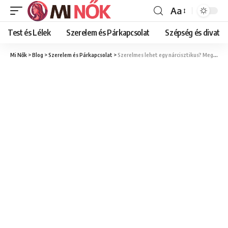
Aa
Font
Resizer
Test és Lélek
Szerelem és Párkapcsolat
Szépség és divat
Mi Nők
>
Blog
>
Szerelem és Párkapcsolat
>
Szerelmes lehet egy nárcisztikus? Megtalálja valaha egy nárcisztikus az igaz szerelmet?