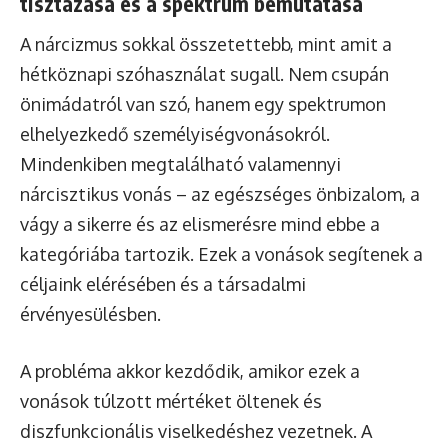
tisztázása és a spektrum bemutatása
A nárcizmus sokkal összetettebb, mint amit a
hétköznapi szóhasználat sugall. Nem csupán
önimádatról van szó, hanem egy spektrumon
elhelyezkedő személyiségvonásokról.
Mindenkiben megtalálható valamennyi
nárcisztikus vonás – az egészséges önbizalom, a
vágy a sikerre és az elismerésre mind ebbe a
kategóriába tartozik. Ezek a vonások segítenek a
céljaink elérésében és a társadalmi
érvényesülésben.
A probléma akkor kezdődik, amikor ezek a
vonások túlzott mértéket öltenek és
diszfunkcionális viselkedéshez vezetnek. A