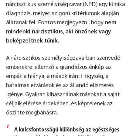
nárcisztikus személyiségzavar (NPD) egy klinikai
diagnózis, melyet szigorú kritériumok alapján
állítanak fel. Fontos megjegyezni, hogy
nem
mindenki nárcisztikus, aki önzőnek vagy
beképzeltnek tűnik.
A nárcisztikus személyiségzavarban szenvedő
emberekre jellemző a grandiózus énkép, az
empátia hiánya, a mások iránti irigység, a
hatalmas elvárások és az állandó elismerés
igénye. Gyakran kihasználnak másokat a saját
céljaik elérése érdekében, és képtelenek az
őszinte megbánásra.
A kulcsfontosságú különbség az egészséges