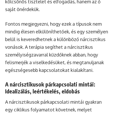
kölcsönös tisztelet és elfogadás, hanem az ő
saját önérdekük.
Fontos megjegyezni, hogy ezek a típusok nem
mindig élesen elkülöníthetőek, és egy személyen
belül is keveredhetnek a különböző nárcisztikus
vonások. A terápia segíthet a nárcisztikus
személyiségzavarral küzdőknek abban, hogy
felismerjék a viselkedésüket, és megtanuljanak
egészségesebb kapcsolatokat kialakítani.
A nárcisztikusok párkapcsolati mintái:
Idealizálás, leértékelés, eldobás
A nárcisztikusok párkapcsolati mintái gyakran
egy ciklikus folyamatot követnek, melyet