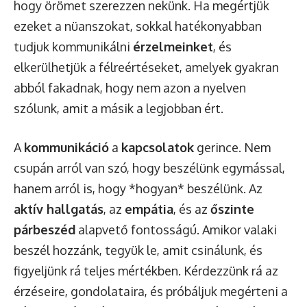
hogy örömet szerezzen nekünk. Ha megértjük
ezeket a nüanszokat, sokkal hatékonyabban
tudjuk kommunikálni
érzelmeinket
, és
elkerülhetjük a félreértéseket, amelyek gyakran
abból fakadnak, hogy nem azon a nyelven
szólunk, amit a másik a legjobban ért.
A
kommunikáció
a
kapcsolatok
gerince. Nem
csupán arról van szó, hogy beszélünk egymással,
hanem arról is, hogy *hogyan* beszélünk. Az
aktív hallgatás
, az
empátia
, és az
őszinte
párbeszéd
alapvető fontosságú. Amikor valaki
beszél hozzánk, tegyük le, amit csinálunk, és
figyeljünk rá teljes mértékben. Kérdezzünk rá az
érzéseire, gondolataira, és próbáljuk megérteni a