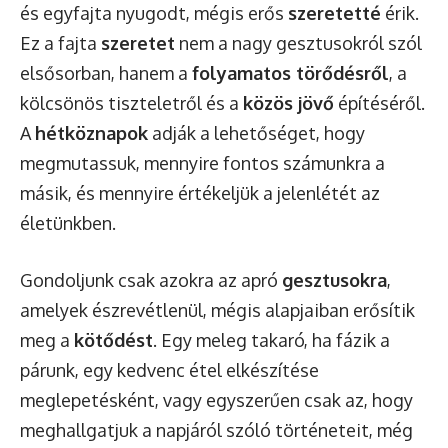
és egyfajta nyugodt, mégis erős
szeretetté
érik.
Ez a fajta
szeretet
nem a nagy gesztusokról szól
elsősorban, hanem a
folyamatos törődésről
, a
kölcsönös tiszteletről és a
közös jövő
építéséről.
A
hétköznapok
adják a lehetőséget, hogy
megmutassuk, mennyire fontos számunkra a
másik, és mennyire értékeljük a jelenlétét az
életünkben.
Gondoljunk csak azokra az apró
gesztusokra
,
amelyek észrevétlenül, mégis alapjaiban erősítik
meg a
kötődést
. Egy meleg takaró, ha fázik a
párunk, egy kedvenc étel elkészítése
meglepetésként, vagy egyszerűen csak az, hogy
meghallgatjuk a napjáról szóló történeteit, még