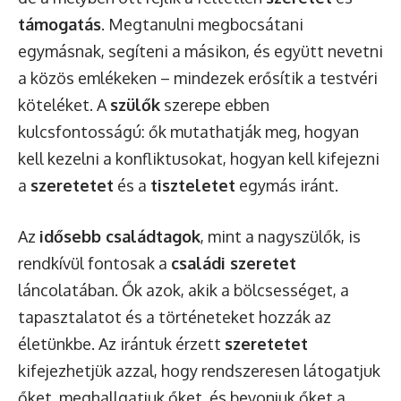
támogatás
. Megtanulni megbocsátani
egymásnak, segíteni a másikon, és együtt nevetni
a közös emlékeken – mindezek erősítik a testvéri
köteléket. A
szülők
szerepe ebben
kulcsfontosságú: ők mutathatják meg, hogyan
kell kezelni a konfliktusokat, hogyan kell kifejezni
a
szeretetet
és a
tiszteletet
egymás iránt.
Az
idősebb családtagok
, mint a nagyszülők, is
rendkívül fontosak a
családi szeretet
láncolatában. Ők azok, akik a bölcsességet, a
tapasztalatot és a történeteket hozzák az
életünkbe. Az irántuk érzett
szeretetet
kifejezhetjük azzal, hogy rendszeresen látogatjuk
őket, meghallgatjuk őket, és bevonjuk őket a