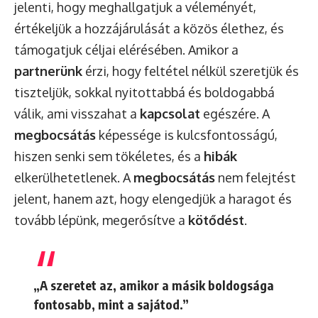
jelenti, hogy meghallgatjuk a véleményét,
értékeljük a hozzájárulását a közös élethez, és
támogatjuk céljai elérésében. Amikor a
partnerünk
érzi, hogy feltétel nélkül szeretjük és
tiszteljük, sokkal nyitottabbá és boldogabbá
válik, ami visszahat a
kapcsolat
egészére. A
megbocsátás
képessége is kulcsfontosságú,
hiszen senki sem tökéletes, és a
hibák
elkerülhetetlenek. A
megbocsátás
nem felejtést
jelent, hanem azt, hogy elengedjük a haragot és
tovább lépünk, megerősítve a
kötődést
.
„A szeretet az, amikor a másik boldogsága
fontosabb, mint a sajátod.”