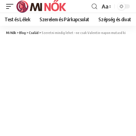
Aa
Font
Resizer
Test és Lélek
Szerelem és Párkapcsolat
Szépség és divat
Mi Nők
>
Blog
>
Család
>
Szeretni mindig lehet – ne csak Valentin-napon mutasd ki