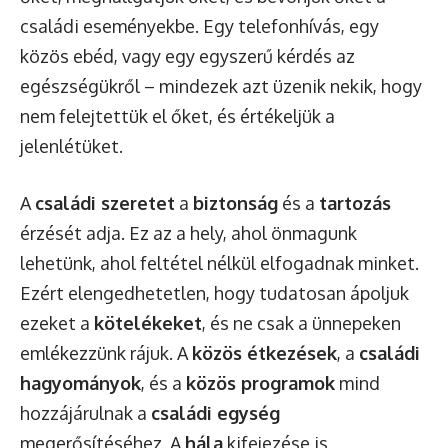
családi eseményekbe. Egy telefonhívás, egy
közös ebéd, vagy egy egyszerű kérdés az
egészségükről – mindezek azt üzenik nekik, hogy
nem felejtettük el őket, és értékeljük a
jelenlétüket.
A
családi szeretet
a
biztonság
és a
tartozás
érzését adja. Ez az a hely, ahol önmagunk
lehetünk, ahol feltétel nélkül elfogadnak minket.
Ezért elengedhetetlen, hogy tudatosan ápoljuk
ezeket a
kötelékeket
, és ne csak a ünnepeken
emlékezzünk rájuk. A
közös étkezések
, a
családi
hagyományok
, és a
közös programok
mind
hozzájárulnak a
családi egység
megerősítéséhez. A
hála
kifejezése is