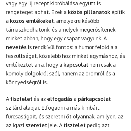
vagy egy új recept kipróbálása együtt is
rengeteget adhat. Ezek a
közös pillanatok
építik
a
közös emlékeket
, amelyekre később
támaszkodhatunk, és amelyek megerősítenek
minket abban, hogy egy csapat vagyunk. A
nevetés
is rendkívül fontos: a humor feloldja a
feszültséget, közelebb hoz minket egymáshoz, és
emlékeztet arra, hogy a
kapcsolat
nem csak a
komoly dolgokról szól, hanem az örömről és a
könnyedségről is.
A
tisztelet
és az
elfogadás
a
párkapcsolat
szilárd alapjai. Elfogadni a másik hibáit,
furcsaságait, és szeretni őt olyannak, amilyen, az
az igazi
szeretet
jele. A
tisztelet
pedig azt