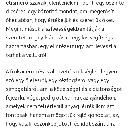
elismerő szavak
jelentenek mindent, egy őszinte
dicséret, egy bátorító mondat, ami megerősíti
őket abban, hogy értékeljük és szeretjük őket.
Megint mások a
szívességekben
látják a
szeretet megnyilvánulását: egy kis segítség a
háztartásban, egy elintézett ügy, ami leveszi a
terhet a vállukról.
A
fizikai érintés
is alapvető szükséglet, legyen
szó egy ölelésről, egy kézfogásról vagy egy
simogatásról, ami a közelséget és a biztonságot
fejezi ki. Végül pedig ott vannak az
ajándékok
,
amelyek nem feltétlenül anyagi értékük miatt
fontosak, hanem a mögöttük rejlő gondolat, az,
hogy valaki eszünkbe jutott, és időt szánt arra,