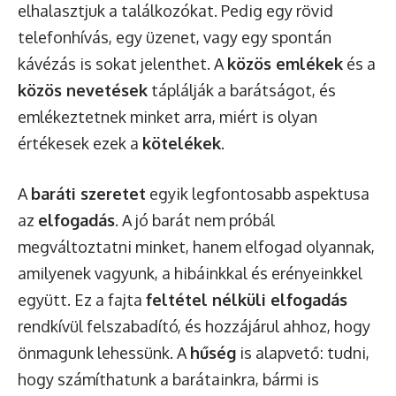
elhalasztjuk a találkozókat. Pedig egy rövid
telefonhívás, egy üzenet, vagy egy spontán
kávézás is sokat jelenthet. A
közös emlékek
és a
közös nevetések
táplálják a barátságot, és
emlékeztetnek minket arra, miért is olyan
értékesek ezek a
kötelékek
.
A
baráti szeretet
egyik legfontosabb aspektusa
az
elfogadás
. A jó barát nem próbál
megváltoztatni minket, hanem elfogad olyannak,
amilyenek vagyunk, a hibáinkkal és erényeinkkel
együtt. Ez a fajta
feltétel nélküli elfogadás
rendkívül felszabadító, és hozzájárul ahhoz, hogy
önmagunk lehessünk. A
hűség
is alapvető: tudni,
hogy számíthatunk a barátainkra, bármi is