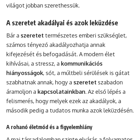
világot jobban szerethessük.
A szeretet akadályai és azok leküzdése
Bár a
szeretet
természetes emberi szükséglet,
számos tényező akadályozhatja annak
kifejezését és befogadását. A modern élet
kihívásai, a stressz, a
kommunikációs
hiányosságok
, sőt, a múltbeli sérülések is gátat
szabhatnak annak, hogy a
szeretet
szabadon
áramoljon a
kapcsolatainkban
. Az első lépés a
felismerés, hogy melyek ezek az akadályok, a
második pedig a tudatos munka azok leküzdésén.
A rohanó életmód és a figyelemhiány
A mai társadalomban szinte elvárás a folyamatos