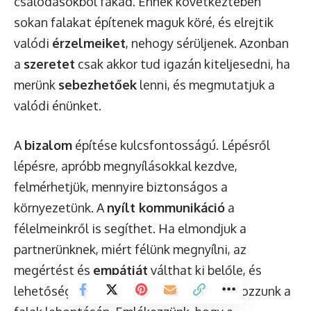
csalódásokból fakad. Ennek következtében
sokan falakat építenek maguk köré, és elrejtik
valódi
érzelmeiket
, nehogy sérüljenek. Azonban
a
szeretet
csak akkor tud igazán kiteljesedni, ha
merünk
sebezhetőek
lenni, és megmutatjuk a
valódi énünket.
A
bizalom
építése kulcsfontosságú. Lépésről
lépésre, apróbb megnyílásokkal kezdve,
felmérhetjük, mennyire biztonságos a
környezetünk. A
nyílt kommunikáció
a
félelmeinkről is segíthet. Ha elmondjuk a
partnerünknek, miért félünk megnyílni, az
megértést és
empátiát
válthat ki belőle, és
lehetőséget ad arra, hogy közösen dolgozzunk a