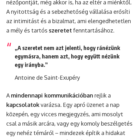
nézőpontját, még akkor is, ha az eltér a miénktől.
A nyitottság és a sebezhetőség vállalása erősíti
az intimitást és a bizalmat, ami elengedhetetlen
a mély és tartós
szeretet
fenntartásához.
„A szeretet nem azt jelenti, hogy ránézünk
egymásra, hanem azt, hogy együtt nézünk
egy irányba.”
Antoine de Saint-Exupéry
A
mindennapi kommunikációban
rejlik a
kapcsolatok
varázsa. Egy apró üzenet a nap
közepén, egy vicces megjegyzés, ami mosolyt
csal a másik arcára, vagy egy komoly beszélgetés
egy nehéz témáról – mindezek építik a hidakat