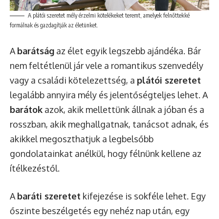
A plátói szeretet mély érzelmi kötelékeket teremt, amelyek felnőttekké
formálnak és gazdagítják az életünket.
A
barátság
az élet egyik legszebb ajándéka. Bár
nem feltétlenül jár vele a romantikus szenvedély
vagy a családi kötelezettség, a
plátói szeretet
legalább annyira mély és jelentőségteljes lehet. A
barátok
azok, akik mellettünk állnak a jóban és a
rosszban, akik meghallgatnak, tanácsot adnak, és
akikkel megoszthatjuk a legbelsőbb
gondolatainkat anélkül, hogy félnünk kellene az
ítélkezéstől.
A
baráti szeretet
kifejezése is sokféle lehet. Egy
őszinte beszélgetés egy nehéz nap után, egy