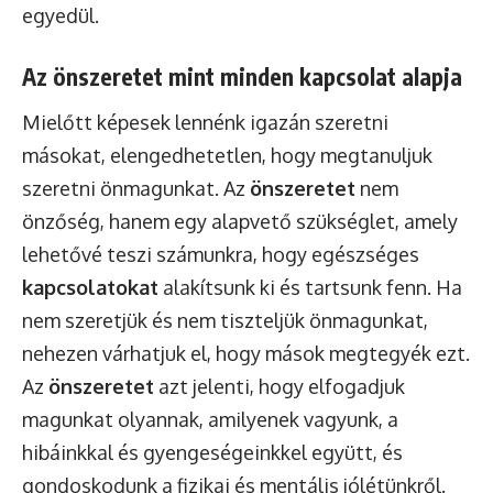
egyedül.
Az önszeretet mint minden kapcsolat alapja
Mielőtt képesek lennénk igazán szeretni
másokat, elengedhetetlen, hogy megtanuljuk
szeretni önmagunkat. Az
önszeretet
nem
önzőség, hanem egy alapvető szükséglet, amely
lehetővé teszi számunkra, hogy egészséges
kapcsolatokat
alakítsunk ki és tartsunk fenn. Ha
nem szeretjük és nem tiszteljük önmagunkat,
nehezen várhatjuk el, hogy mások megtegyék ezt.
Az
önszeretet
azt jelenti, hogy elfogadjuk
magunkat olyannak, amilyenek vagyunk, a
hibáinkkal és gyengeségeinkkel együtt, és
gondoskodunk a fizikai és mentális jólétünkről.