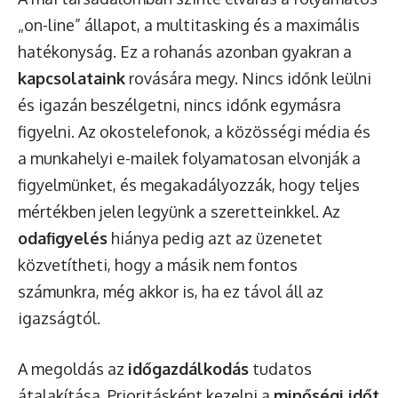
„on-line” állapot, a multitasking és a maximális
hatékonyság. Ez a rohanás azonban gyakran a
kapcsolataink
rovására megy. Nincs időnk leülni
és igazán beszélgetni, nincs időnk egymásra
figyelni. Az okostelefonok, a közösségi média és
a munkahelyi e-mailek folyamatosan elvonják a
figyelmünket, és megakadályozzák, hogy teljes
mértékben jelen legyünk a szeretteinkkel. Az
odafigyelés
hiánya pedig azt az üzenetet
közvetítheti, hogy a másik nem fontos
számunkra, még akkor is, ha ez távol áll az
igazságtól.
A megoldás az
időgazdálkodás
tudatos
átalakítása. Prioritásként kezelni a
minőségi időt