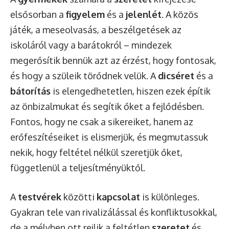
elsősorban a
figyelem
és a
jelenlét
. A közös
játék, a meseolvasás, a beszélgetések az
iskoláról vagy a barátokról – mindezek
megerősítik bennük azt az érzést, hogy fontosak,
és hogy a szüleik törődnek velük. A
dicséret
és a
bátorítás
is elengedhetetlen, hiszen ezek építik
az önbizalmukat és segítik őket a fejlődésben.
Fontos, hogy ne csak a sikereiket, hanem az
erőfeszítéseiket is elismerjük, és megmutassuk
nekik, hogy feltétel nélkül szeretjük őket,
függetlenül a teljesítményüktől.
A
testvérek
közötti
kapcsolat
is különleges.
Gyakran tele van rivalizálással és konfliktusokkal,
de a mélyben ott rejlik a feltétlen
szeretet
és