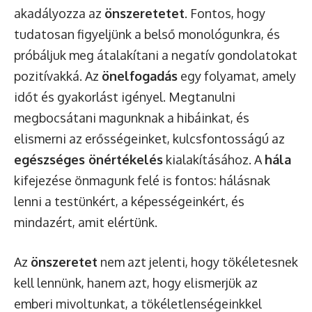
akadályozza az
önszeretetet
. Fontos, hogy
tudatosan figyeljünk a belső monológunkra, és
próbáljuk meg átalakítani a negatív gondolatokat
pozitívakká. Az
önelfogadás
egy folyamat, amely
időt és gyakorlást igényel. Megtanulni
megbocsátani magunknak a hibáinkat, és
elismerni az erősségeinket, kulcsfontosságú az
egészséges önértékelés
kialakításához. A
hála
kifejezése önmagunk felé is fontos: hálásnak
lenni a testünkért, a képességeinkért, és
mindazért, amit elértünk.
Az
önszeretet
nem azt jelenti, hogy tökéletesnek
kell lennünk, hanem azt, hogy elismerjük az
emberi mivoltunkat, a tökéletlenségeinkkel