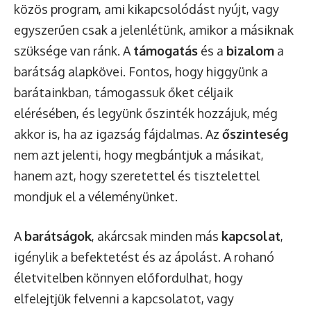
közös program, ami kikapcsolódást nyújt, vagy
egyszerűen csak a jelenlétünk, amikor a másiknak
szüksége van ránk. A
támogatás
és a
bizalom
a
barátság alapkövei. Fontos, hogy higgyünk a
barátainkban, támogassuk őket céljaik
elérésében, és legyünk őszinték hozzájuk, még
akkor is, ha az igazság fájdalmas. Az
őszinteség
nem azt jelenti, hogy megbántjuk a másikat,
hanem azt, hogy szeretettel és tisztelettel
mondjuk el a véleményünket.
A
barátságok
, akárcsak minden más
kapcsolat
,
igénylik a befektetést és az ápolást. A rohanó
életvitelben könnyen előfordulhat, hogy
elfelejtjük felvenni a kapcsolatot, vagy