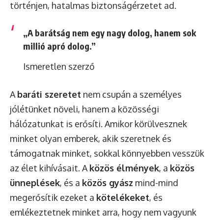
történjen, hatalmas biztonságérzetet ad.
„A barátság nem egy nagy dolog, hanem sok
millió apró dolog.”
Ismeretlen szerző
A
baráti szeretet
nem csupán a személyes
jólétünket növeli, hanem a közösségi
hálózatunkat is erősíti. Amikor körülvesznek
minket olyan emberek, akik szeretnek és
támogatnak minket, sokkal könnyebben vesszük
az élet kihívásait. A
közös élmények
, a
közös
ünneplések
, és a
közös gyász
mind-mind
megerősítik ezeket a
kötelékeket
, és
emlékeztetnek minket arra, hogy nem vagyunk