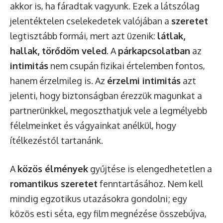
akkor is, ha fáradtak vagyunk. Ezek a látszólag
jelentéktelen cselekedetek valójában a
szeretet
legtisztább formái, mert azt üzenik:
látlak,
hallak, törődöm veled
. A
párkapcsolatban
az
intimitás
nem csupán fizikai értelemben fontos,
hanem érzelmileg is. Az
érzelmi intimitás
azt
jelenti, hogy biztonságban érezzük magunkat a
partnerünkkel, megoszthatjuk vele a legmélyebb
félelmeinket és vágyainkat anélkül, hogy
ítélkezéstől tartanánk.
A
közös élmények
gyűjtése is elengedhetetlen a
romantikus szeretet
fenntartásához. Nem kell
mindig egzotikus utazásokra gondolni; egy
közös esti séta, egy film megnézése összebújva,