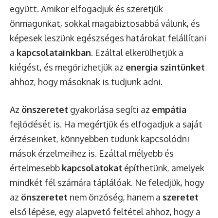
együtt. Amikor elfogadjuk és szeretjük
önmagunkat, sokkal magabiztosabbá válunk, és
képesek leszünk egészséges határokat felállítani
a
kapcsolatainkban
. Ezáltal elkerülhetjük a
kiégést, és megőrizhetjük az
energia szintünket
ahhoz, hogy másoknak is tudjunk adni.
Az
önszeretet
gyakorlása segíti az
empátia
fejlődését is. Ha megértjük és elfogadjuk a saját
érzéseinket, könnyebben tudunk kapcsolódni
mások érzelmeihez is. Ezáltal mélyebb és
értelmesebb
kapcsolatokat
építhetünk, amelyek
mindkét fél számára táplálóak. Ne feledjük, hogy
az
önszeretet
nem önzőség, hanem a
szeretet
első lépése, egy alapvető feltétel ahhoz, hogy a