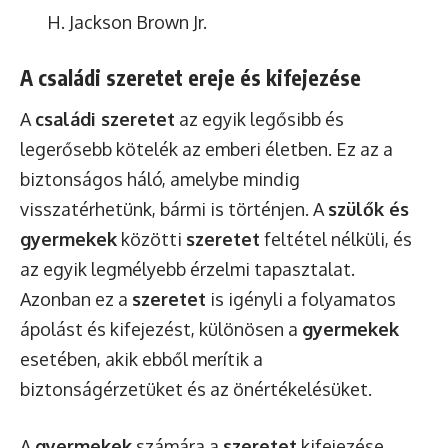
H. Jackson Brown Jr.
A családi szeretet ereje és kifejezése
A
családi szeretet
az egyik legősibb és
legerősebb kötelék az emberi életben. Ez az a
biztonságos háló, amelybe mindig
visszatérhetünk, bármi is történjen. A
szülők és
gyermekek
közötti
szeretet
feltétel nélküli, és
az egyik legmélyebb érzelmi tapasztalat.
Azonban ez a
szeretet
is igényli a folyamatos
ápolást és kifejezést, különösen a
gyermekek
esetében, akik ebből merítik a
biztonságérzetüket és az önértékelésüket.
A
gyermekek
számára a
szeretet
kifejezése