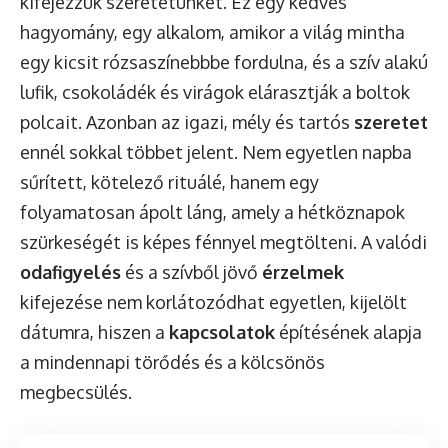
kifejezzük szeretetünket. Ez egy kedves
hagyomány, egy alkalom, amikor a világ mintha
egy kicsit rózsaszínebbbe fordulna, és a szív alakú
lufik, csokoládék és virágok elárasztják a boltok
polcait. Azonban az igazi, mély és tartós
szeretet
ennél sokkal többet jelent. Nem egyetlen napba
sűrített, kötelező rituálé, hanem egy
folyamatosan ápolt láng, amely a hétköznapok
szürkeségét is képes fénnyel megtölteni. A valódi
odafigyelés
és a szívből jövő
érzelmek
kifejezése nem korlátozódhat egyetlen, kijelölt
dátumra, hiszen a
kapcsolatok
építésének alapja
a mindennapi törődés és a kölcsönös
megbecsülés.