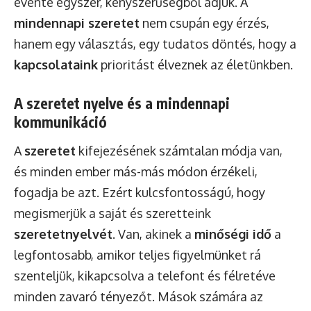
évente egyszer, kényszerűségből adjuk. A
mindennapi szeretet
nem csupán egy érzés,
hanem egy választás, egy tudatos döntés, hogy a
kapcsolataink
prioritást élveznek az életünkben.
A szeretet nyelve és a mindennapi
kommunikáció
A
szeretet
kifejezésének számtalan módja van,
és minden ember más-más módon érzékeli,
fogadja be azt. Ezért kulcsfontosságú, hogy
megismerjük a saját és szeretteink
szeretetnyelvét
. Van, akinek a
minőségi idő
a
legfontosabb, amikor teljes figyelmünket rá
szenteljük, kikapcsolva a telefont és félretéve
minden zavaró tényezőt. Mások számára az