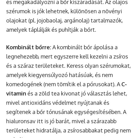
és megakadályozni a bőr kiszáradását. Az olajos
szérumok is jók lehetnek, különösen a növényi
olajokat (pl. jojobaolaj, argánolaj) tartalmazók,
amelyek táplálják és puhítják a bőrt.
Kombinált bőrre:
A kombinált bőr ápolása a
legnehezebb, mert egyszerre kell kezelni a zsíros
és a száraz területeket. Keress olyan szérumokat,
amelyek kiegyensúlyozó hatásúak, és nem
komedogének (nem tömítik el a pórusokat). A
C-
vitamin
és a zöld tea kivonat jó választás lehet,
mivel antioxidáns védelmet nyújtanak és
segítenek a bőr tónusának egységesítésében. A
hialuronsav itt is jó barát, mivel a szárazabb
területeket hidratálja, a zsírosabbakat pedig nem