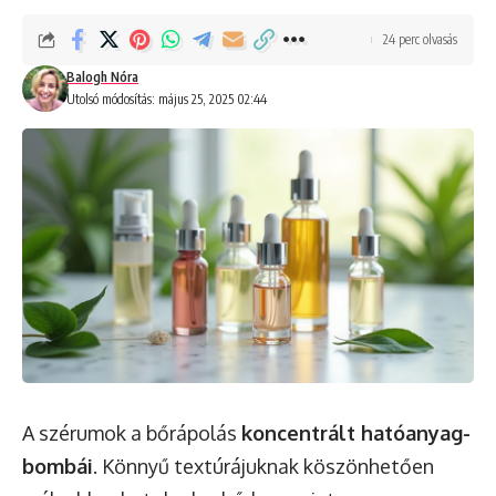
24 perc olvasás
Balogh Nóra
Utolsó módosítás: május 25, 2025 02:44
A szérumok a bőrápolás
koncentrált hatóanyag-
bombái
. Könnyű textúrájuknak köszönhetően