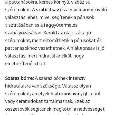
a pattanásokra, keress könnyű, vízbázisú
szérumokat. A
szalicilsav
és a
niacinamid
kiváló
választás lehet, mivel segítenek a pórusok
tisztításában és a faggyútermelés
szabályozásában. Kerüld az olajos állagú
szérumokat, mert eltömíthetik a pórusokat és
pattanásokhoz vezethetnek. A hialuronsav is jó
választás, mert hidratál anélkül, hogy
elnehezítené a bőrt.
Száraz bőrre:
A száraz bőrnek intenzív
hidratálásra van szüksége. Válassz olyan
szérumokat, amelyek
hialuronsavat
, glicerint
vagy ceramidokat tartalmaznak. Ezek az
összetevők segítenek megkötni a nedvességet