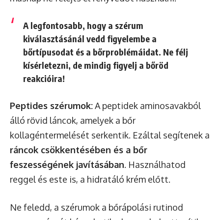
A legfontosabb, hogy a szérum
kiválasztásánál vedd figyelembe a
bőrtípusodat és a bőrproblémáidat. Ne félj
kísérletezni, de mindig figyelj a bőröd
reakcióira!
Peptides szérumok:
A peptidek aminosavakból
álló rövid láncok, amelyek a bőr
kollagéntermelését serkentik. Ezáltal segítenek a
ráncok csökkentésében és a bőr
feszességének javításában
. Használhatod
reggel és este is, a hidratáló krém előtt.
Ne feledd, a szérumok a bőrápolási rutinod