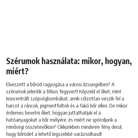
Szérumok használata: mikor, hogyan,
miért?
Elveszett a bőröd ragyogása a városi dzsungelben? A
szérumok jelentik a titkos fegyvert! Képzeld el őket, mint
koncentrált szépségbombákat, amik célzottan veszik fel a
harcot a ráncok, pigmentfoltok és a fakó bőr ellen. De mikor
érdemes bevetni őket, hogyan juttathatjuk el a
hatóanyagokat a bőr mélyére, és miért ne spóroljunk a
minőségi összetevőkön? Cikkünkben mindenre fény derül,
hogy bőrödet a lehető legszebbé varázsolhasd!