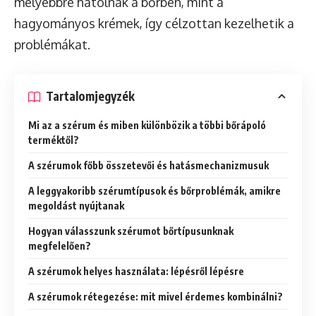
mélyebbre hatolnak a bőrben, mint a
hagyományos krémek, így célzottan kezelhetik a
problémákat.
Tartalomjegyzék
Mi az a szérum és miben különbözik a többi bőrápoló
terméktől?
A szérumok főbb összetevői és hatásmechanizmusuk
A leggyakoribb szérumtípusok és bőrproblémák, amikre
megoldást nyújtanak
Hogyan válasszunk szérumot bőrtípusunknak
megfelelően?
A szérumok helyes használata: lépésről lépésre
A szérumok rétegezése: mit mivel érdemes kombinálni?