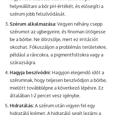
helyreállítani a bőr pH-értékét, és elősegíti a
szérum jobb felszívódását.
Szérum alkalmazása:
Vegyen néhány csepp
szérumot az ujjbegyeire, és finoman ütögesse
be a bőrbe. Ne dörzsölje, mert ez irritációt
okozhat. Fókuszáljon a problémás területekre,
például a ráncokra, a pigmentfoltokra vagy a
szárazságra.
Hagyja beszívódni:
Hagyjon elegendő időt a
szérumnak, hogy teljesen beszívódjon a bőrbe,
mielőtt továbblépne a következő lépésre. Ez
általában 1-2 percet vesz igénybe.
Hidratálás:
A szérum után vigyen fel egy
hidratáló krémet. A hidratáló segít lezárni a