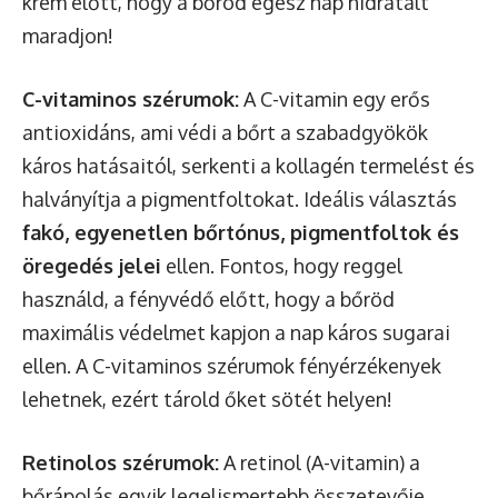
krém előtt, hogy a bőröd egész nap hidratált
maradjon!
C-vitaminos szérumok:
A C-vitamin egy erős
antioxidáns, ami védi a bőrt a szabadgyökök
káros hatásaitól, serkenti a kollagén termelést és
halványítja a pigmentfoltokat. Ideális választás
fakó, egyenetlen bőrtónus, pigmentfoltok és
öregedés jelei
ellen. Fontos, hogy reggel
használd, a fényvédő előtt, hogy a bőröd
maximális védelmet kapjon a nap káros sugarai
ellen. A C-vitaminos szérumok fényérzékenyek
lehetnek, ezért tárold őket sötét helyen!
Retinolos szérumok:
A retinol (A-vitamin) a
bőrápolás egyik legelismertebb összetevője.