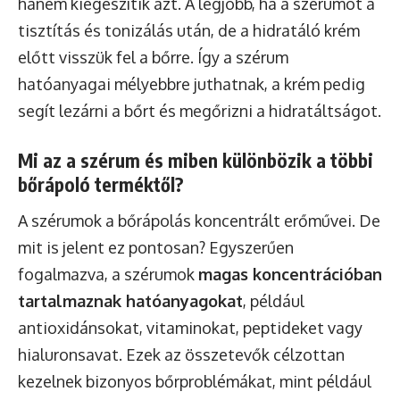
hanem kiegészítik azt. A legjobb, ha a szérumot a
tisztítás és tonizálás után, de a hidratáló krém
előtt visszük fel a bőrre. Így a szérum
hatóanyagai mélyebbre juthatnak, a krém pedig
segít lezárni a bőrt és megőrizni a hidratáltságot.
Mi az a szérum és miben különbözik a többi
bőrápoló terméktől?
A szérumok a bőrápolás koncentrált erőművei. De
mit is jelent ez pontosan? Egyszerűen
fogalmazva, a szérumok
magas koncentrációban
tartalmaznak hatóanyagokat
, például
antioxidánsokat, vitaminokat, peptideket vagy
hialuronsavat. Ezek az összetevők célzottan
kezelnek bizonyos bőrproblémákat, mint például