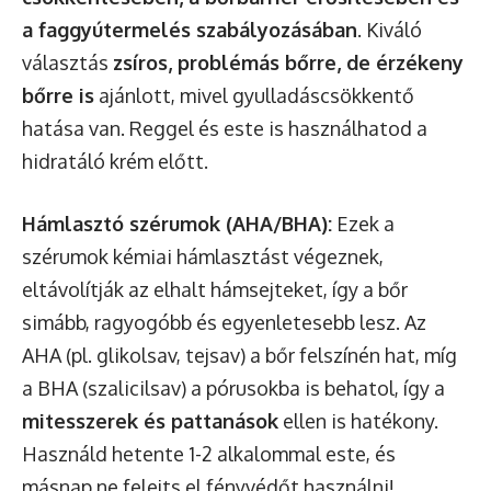
a faggyútermelés szabályozásában
. Kiváló
választás
zsíros, problémás bőrre, de érzékeny
bőrre is
ajánlott, mivel gyulladáscsökkentő
hatása van. Reggel és este is használhatod a
hidratáló krém előtt.
Hámlasztó szérumok (AHA/BHA):
Ezek a
szérumok kémiai hámlasztást végeznek,
eltávolítják az elhalt hámsejteket, így a bőr
simább, ragyogóbb és egyenletesebb lesz. Az
AHA (pl. glikolsav, tejsav) a bőr felszínén hat, míg
a BHA (szalicilsav) a pórusokba is behatol, így a
mitesszerek és pattanások
ellen is hatékony.
Használd hetente 1-2 alkalommal este, és
másnap ne felejts el fényvédőt használni!