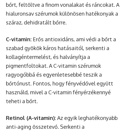
bőrt, feltöltve a finom vonalakat és ráncokat. A
hialuronsav szérumok különösen hatékonyak a
száraz, dehidratált bőrre.
C-vitamin:
Erős antioxidáns, ami védi a bőrt a
szabad gyökök káros hatásaitól, serkenti a
kollagéntermelést, és halványítja a
pigmentfoltokat. A C-vitamin szérumok
ragyogóbbá és egyenletesebbé teszik a
bőrtónust. Fontos, hogy fényvédővel együtt
használd, mivel a C-vitamin fényérzékennyé
teheti a bőrt.
Retinol (A-vitamin):
Az egyik leghatékonyabb
anti-aging összetevő. Serkenti a