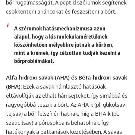
bőr rugalmasságát. A peptid szérumok segítenek
csökkenteni a ráncokat és feszesíteni a bőrt.
A szérumok hatásmechanizmusa azon
alapul, hogy a kis molekulaméretüknek
köszönhetően mélyebbre jutnak a bőrben,
mint a krémek, így célzottan tudják kezelni a
bőrproblémákat.
Alfa-hidroxi savak (AHA) és Béta-hidroxi savak
(BHA):
Ezek a savak hámlasztó hatásúak,
eltávolítják az elhalt hámsejteket, így simábbá és
ragyogóbbá teszik a bőrt. Az AHA-k (pl. glikolsav,
tejsav) a bőr felszínén hatnak, míg a BHA-k (pl.
szalicilsav) a pórusokba is behatolnak, így
hatékonyak a pattanások kezelésében. A savas