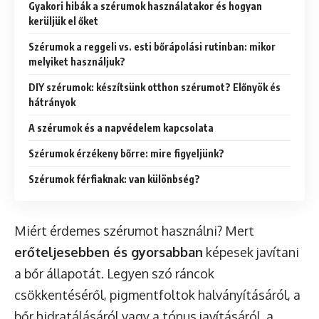
Gyakori hibák a szérumok használatakor és hogyan
kerüljük el őket
Szérumok a reggeli vs. esti bőrápolási rutinban: mikor
melyiket használjuk?
DIY szérumok: készítsünk otthon szérumot? Előnyök és
hátrányok
A szérumok és a napvédelem kapcsolata
Szérumok érzékeny bőrre: mire figyeljünk?
Szérumok férfiaknak: van különbség?
Miért érdemes szérumot használni? Mert
erőteljesebben és gyorsabban
képesek javítani
a bőr állapotát. Legyen szó ráncok
csökkentéséről, pigmentfoltok halványításáról, a
bőr hidratálásáról vagy a tónus javításáról, a