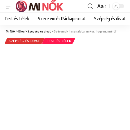
Aa
Font
Resizer
Test és Lélek
Szerelem és Párkapcsolat
Szépség és divat
Mi Nők
>
Blog
>
Szépség és divat
>
Szérumok használata: mikor, hogyan, miért?
SZÉPSÉG ÉS DIVAT
TEST ÉS LÉLEK