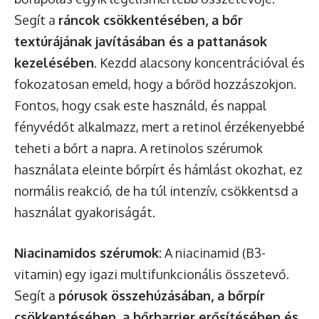
Segít a
ráncok csökkentésében, a bőr
textúrájának javításában és a pattanások
kezelésében
. Kezdd alacsony koncentrációval és
fokozatosan emeld, hogy a bőröd hozzászokjon.
Fontos, hogy csak este használd, és nappal
fényvédőt alkalmazz, mert a retinol érzékenyebbé
teheti a bőrt a napra. A retinolos szérumok
használata eleinte bőrpírt és hámlást okozhat, ez
normális reakció, de ha túl intenzív, csökkentsd a
használat gyakoriságát.
Niacinamidos szérumok:
A niacinamid (B3-
vitamin) egy igazi multifunkcionális összetevő.
Segít a
pórusok összehúzásában, a bőrpír
csökkentésében, a bőrbarrier erősítésében és