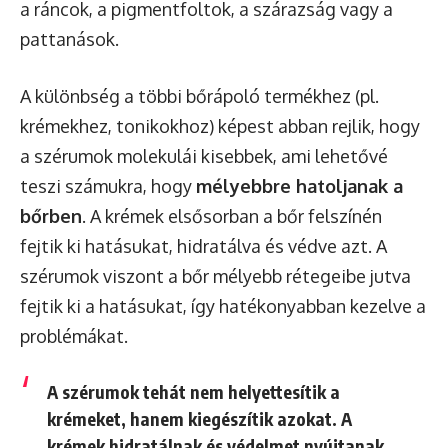
a ráncok, a pigmentfoltok, a szárazság vagy a
pattanások.
A különbség a többi bőrápoló termékhez (pl.
krémekhez, tonikokhoz) képest abban rejlik, hogy
a szérumok molekulái kisebbek, ami lehetővé
teszi számukra, hogy
mélyebbre hatoljanak a
bőrben
. A krémek elsősorban a bőr felszínén
fejtik ki hatásukat, hidratálva és védve azt. A
szérumok viszont a bőr mélyebb rétegeibe jutva
fejtik ki a hatásukat, így hatékonyabban kezelve a
problémákat.
A szérumok tehát nem helyettesítik a
krémeket, hanem kiegészítik azokat. A
krémek hidratálnak és védelmet nyújtanak,