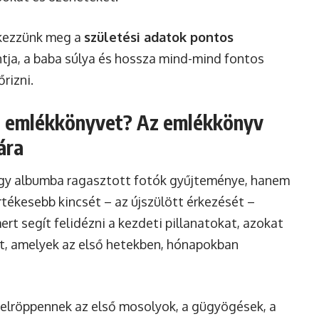
dkezzünk meg a
születési adatok pontos
ontja, a baba súlya és hossza mind-mind fontos
rizni.
si emlékkönyvet? Az emlékkönyv
ára
gy albumba ragasztott fotók gyűjteménye, hanem
rtékesebb kincsét – az újszülött érkezését –
ert segít felidézni a kezdeti pillanatokat, azokat
, amelyek az első hetekben, hónapokban
 elröppennek az első mosolyok, a gügyögések, a