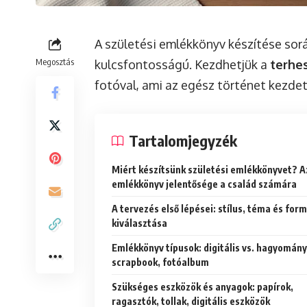
A születési emlékkönyv készítése sor
Megosztás
kulcsfontosságú. Kezdhetjük a
terhe
fotóval, ami az egész történet kezdeté
Tartalomjegyzék
Miért készítsünk születési emlékkönyvet? A
emlékkönyv jelentősége a család számára
A tervezés első lépései: stílus, téma és fo
kiválasztása
Emlékkönyv típusok: digitális vs. hagyomány
scrapbook, fotóalbum
Szükséges eszközök és anyagok: papírok,
ragasztók, tollak, digitális eszközök