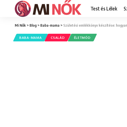
Test és Lélek
S
Mi Nők
>
Blog
>
Baba-mama
>
Születési emlékkönyv készítése: hogyan
BABA-MAMA
CSALÁD
ÉLETMÓD