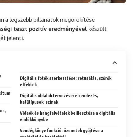
án a legszebb pillanatok megörökítése
sségi teszt pozitív eredményével
készült
t jelenti.
z
Digitális fotók szerkesztése: retusálás, szűrők,
effektek
rmátum
Digitális oldalak tervezése: elrendezés,
betűtípusok, színek
os,
Videók és hangfelvételek beillesztése a digitális
emlékkönyvbe
Vendégkönyv funkció: üzenetek gyűjtése a
családtól és barátoktól