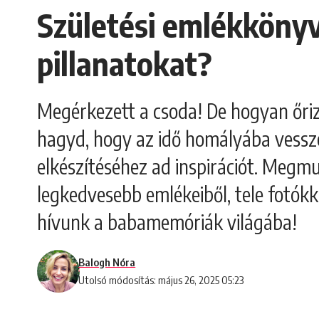
Születési emlékkönyv
pillanatokat?
Megérkezett a csoda! De hogyan őri
hagyd, hogy az idő homályába vessze
elkészítéséhez ad inspirációt. Megm
legkedvesebb emlékeiből, tele fotókka
hívunk a babamemóriák világába!
Balogh Nóra
Utolsó módosítás: május 26, 2025 05:23