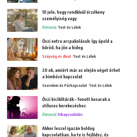
10 jele, hogy rendkívül érzékeny
személyiség vagy
Életmód
Test és Lélek
Őszi extra arcpakolások: Így ápold a
bőröd, ha jön a hideg
Szépség és divat
Test és Lélek
20 ok, amiért már az elején véget érhet
a bimbózó kapcsolat
Szerelem és Párkapcsolat
Test és Lélek
Őszi biciklitúrák – fonott kosarak a
stílusos kerekezéshez
Életmód
Kikapcsolódás
Akkor leszel igazán boldog
kapcsolatban, ha te is fejlődsz, és