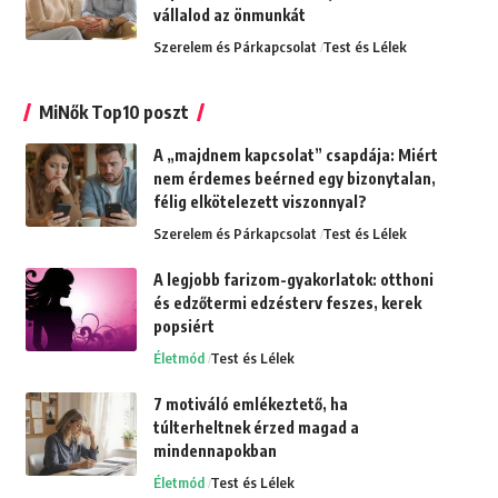
vállalod az önmunkát
Szerelem és Párkapcsolat
Test és Lélek
MiNők Top10 poszt
A „majdnem kapcsolat” csapdája: Miért
nem érdemes beérned egy bizonytalan,
félig elkötelezett viszonnyal?
Szerelem és Párkapcsolat
Test és Lélek
A legjobb farizom-gyakorlatok: otthoni
és edzőtermi edzésterv feszes, kerek
popsiért
Életmód
Test és Lélek
7 motiváló emlékeztető, ha
túlterheltnek érzed magad a
mindennapokban
Életmód
Test és Lélek