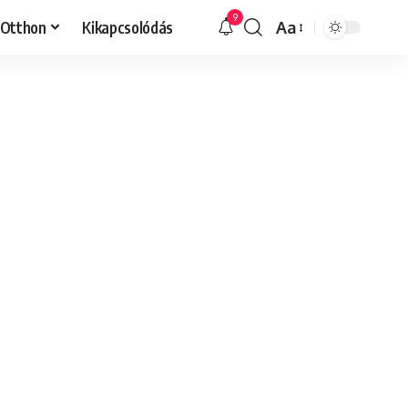
9
Otthon
Kikapcsolódás
Aa
Font
Resizer