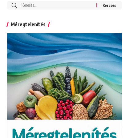
Search
for:
Méregtelenítés