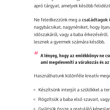
apró tárgyat, amelyek később felidézi
Ne feledkezzünk meg a
családtagok 
nagybácsikat, nagynéniket, hogy írja
időszakáról, vagy a baba érkezéséről.
lesznek a gyermek számára később.
A lényeg, hogy az emlékkönyv ne cs
ami megeleveníti a várakozás és az
Használhatunk különféle kreatív mego
Készítsünk interjút a szülőkkel a te
Rögzítsük a baba első szavait, vagy
Gyűjtsük össze a gratuláló képesla