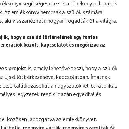
mlékkönyv segítségével ezek a tünékeny pillanatok
k. Az emlékkönyv nemcsak a szülők számára
 aki visszanézheti, hogyan fogadták őt a világra.
lik, hogy a család történetének egy fontos
generációk közötti kapcsolatot és megőrizve az
es projekt
is, amely lehetővé teszi, hogy a szülők
az újszülött érkezésével kapcsolatban. Írhatnak
z első találkozásokat a nagyszülőkkel, barátokkal,
emélyes jegyzetek teszik igazán egyedivé és
del közösen lapozgatva az emlékkönyvet,
 Láthatja, mennyire várták, mennyire szerették őt