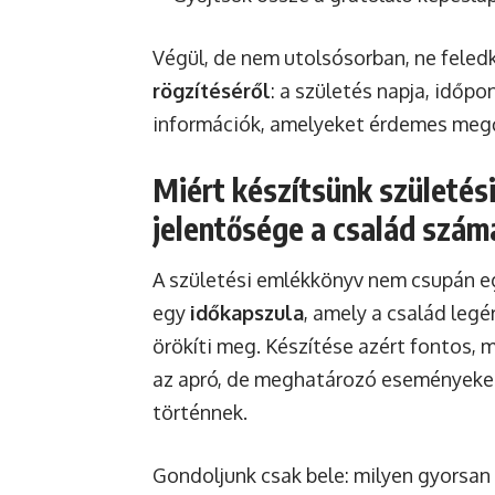
Végül, de nem utolsósorban, ne fele
rögzítéséről
: a születés napja, időp
információk, amelyeket érdemes megő
Miért készítsünk születé
jelentősége a család szám
A születési emlékkönyv nem csupán e
egy
időkapszula
, amely a család legé
örökíti meg. Készítése azért fontos, m
az apró, de meghatározó eseményeket
történnek.
Gondoljunk csak bele: milyen gyorsan