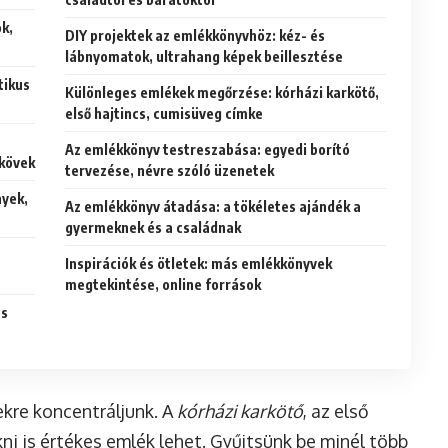
ok,
DIY projektek az emlékkönyvhöz: kéz- és
lábnyomatok, ultrahang képek beillesztése
tikus
Különleges emlékek megőrzése: kórházi karkötő,
első hajtincs, cumisüveg címke
Az emlékkönyv testreszabása: egyedi borító
dkövek
tervezése, névre szóló üzenetek
nyek,
Az emlékkönyv átadása: a tökéletes ajándék a
gyermeknek és a családnak
Inspirációk és ötletek: más emlékkönyvek
megtekintése, online források
és
ekre koncentráljunk. A
kórházi karkötő
, az első
kni is értékes emlék lehet. Gyűjtsünk be minél több