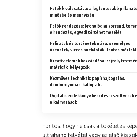
Fotók kiválasztása: a legfontosabb pillanat
minőség és mennyiség
Fotók rendezése: kronológiai sorrend, tema
elrendezés, egyedi történetmesélés
Feliratok és történetek írása: személyes
üzenetek, vicces anekdoták, fontos mérföl
Kreatív elemek hozzáadása: rajzok, festmé
matricák, bélyegzők
Kézműves technikák: papírhajtogatás,
dombornyomás, kalligráfia
Digitális emlékkönyv készítése: szoftverek 
alkalmazások
Fontos, hogy ne csak a tökéletes kép
ultrahang felvétel vagy az első kis zo