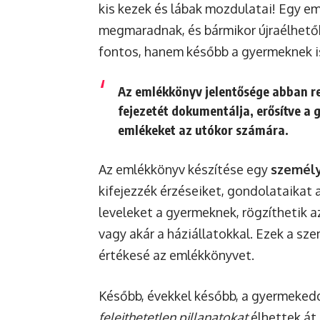
kis kezek és lábak mozdulatai! Egy e
megmaradnak, és bármikor újraélhető
fontos, hanem később a gyermeknek is,
Az emlékkönyv jelentősége abban rej
fejezetét dokumentálja, erősítve a 
emlékeket az utókor számára.
Az emlékkönyv készítése egy
személy
kifejezzék érzéseiket, gondolataikat 
leveleket a gyermeknek, rögzíthetik a
vagy akár a háziállatokkal. Ezek a sz
értékesé az emlékkönyvet.
Később, évekkel később, a gyermeked
felejthetetlen pillanatokat
élhettek át.