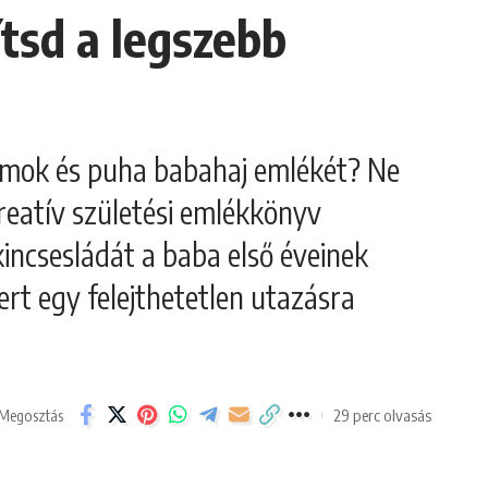
tsd a legszebb
omok és puha babahaj emlékét? Ne
reatív születési emlékkönyv
incsesládát a baba első éveinek
ert egy felejthetetlen utazásra
29 perc olvasás
Megosztás