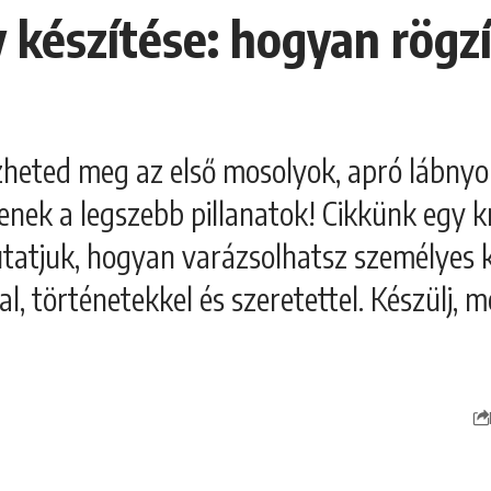
 készítése: hogyan rögzí
zheted meg az első mosolyok, apró lábny
nek a legszebb pillanatok! Cikkünk egy k
utatjuk, hogyan varázsolhatsz személyes k
l, történetekkel és szeretettel. Készülj, m