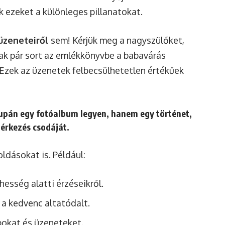
k ezeket a különleges pillanatokat.
üzeneteiről
sem! Kérjük meg a nagyszülőket,
nak pár sort az emlékkönyvbe a babavárás
 Ezek az üzenetek felbecsülhetetlen értékűek
upán egy fotóalbum legyen, hanem egy történet,
 érkezés csodáját.
ldásokat is. Például:
rhesség alatti érzéseikről.
 a kedvenc altatódalt.
pokat és üzeneteket.