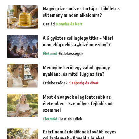
Nagyi grízes mézes tortája – tökéletes
sütemény minden alkalomra?
Család
Konyha és kert
A 6 győztes csillagjegy titka – Miért
nem elég nekik a „középmezőny”?
Életmód
Érdekességek
Mennyibe kerül egy valódi gyöngy
nyaklánc, és mitől függ az ára?
Érdekességek
Szépség és divat
Most én vagyok a legfontosabb az
életemben – Személyes fejlődés női
szemmel
Életmód
Test és Lélek
Ezért nem érdeklődnek tovább egyes
csillagjegyek – figyeld a jeleket