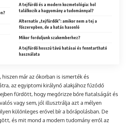
A tejfürdő és a modern kozmetológia: hol
találkozik a hagyomány a tudománnyal?
on?
Alternatív „tejfürdők”: amikor nem a tej a
főszerepben, de a hatás hasonló
Mikor forduljunk szakemberhez?
A tejfürdő hosszú távú hatásai és fenntartható
használata
 hiszen már az ókorban is ismerték és
tra, az egyiptomi királynő alakjához fűződő
ejben fürdött, hogy megőrizze bőre fiatalságát és
valós vagy sem, jól illusztrálja azt a mélyen
ilyen különleges erővel bír a bőrápolásban. De
gött, és mit mond a modern tudomány erről az