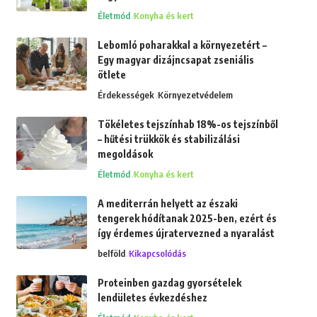
Életmód
Konyha és kert
Lebomló poharakkal a környezetért –
Egy magyar dizájncsapat zseniális
ötlete
Érdekességek
Környezetvédelem
Tökéletes tejszínhab 18%-os tejszínből
– hűtési trükkök és stabilizálási
megoldások
Életmód
Konyha és kert
A mediterrán helyett az északi
tengerek hódítanak 2025-ben, ezért és
így érdemes újratervezned a nyaralást
belföld
Kikapcsolódás
Proteinben gazdag gyorsételek
lendületes évkezdéshez