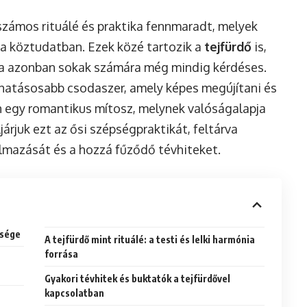
zámos rituálé és praktika fennmaradt, melyek
 a köztudatban. Ezek közé tartozik a
tejfürdő
is,
a azonban sokak számára még mindig kérdéses.
 hatásosabb csodaszer, amely képes megújítani és
n egy romantikus mítosz, melynek valóságalapja
árjuk ezt az ősi szépségpraktikát, feltárva
lmazását és a hozzá fűződő tévhiteket.
ősége
A tejfürdő mint rituálé: a testi és lelki harmónia
forrása
Gyakori tévhitek és buktatók a tejfürdővel
kapcsolatban