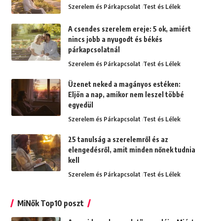
Szerelem és Párkapcsolat
Test és Lélek
A csendes szerelem ereje: 5 ok, amiért
nincs jobb a nyugodt és békés
párkapcsolatnál
Szerelem és Párkapcsolat
Test és Lélek
Üzenet neked a magányos estéken:
Eljön a nap, amikor nem leszel többé
egyedül
Szerelem és Párkapcsolat
Test és Lélek
25 tanulság a szerelemről és az
elengedésről, amit minden nőnek tudnia
kell
Szerelem és Párkapcsolat
Test és Lélek
MiNők Top10 poszt