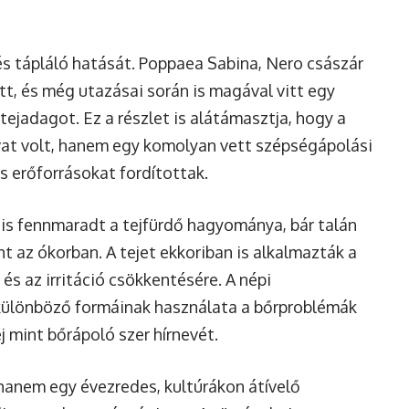
 és tápláló hatását. Poppaea Sabina, Nero császár
tt, és még utazásai során is magával vitt egy
tejadagot. Ez a részlet is alátámasztja, hogy a
at volt, hanem egy komolyan vett szépségápolási
s erőforrásokat fordítottak.
 is fennmaradt a tejfürdő hagyománya, bár talán
 az ókorban. A tejet ekkoriban is alkalmazták a
és az irritáció csökkentésére. A népi
j különböző formáinak használata a bőrproblémák
j mint bőrápoló szer hírnevét.
 hanem egy évezredes, kultúrákon átívelő