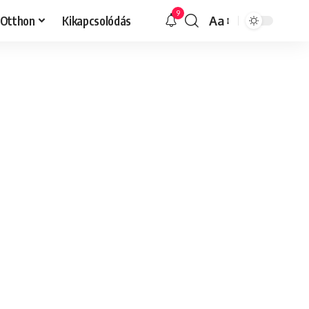
9
Otthon
Kikapcsolódás
Aa
Font
Resizer