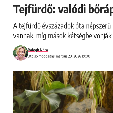
Tejfürdő: valódi bőrá
A tejfürdő évszázadok óta népszerű 
vannak, míg mások kétségbe vonják ez
Balogh Nóra
Utolsó módosítás: március 29, 2026 19:00