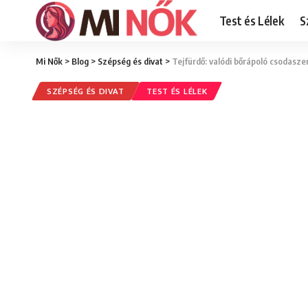
Test és Lélek
S
Mi Nők
>
Blog
>
Szépség és divat
>
Tejfürdő: valódi bőrápoló csodasze
SZÉPSÉG ÉS DIVAT
TEST ÉS LÉLEK