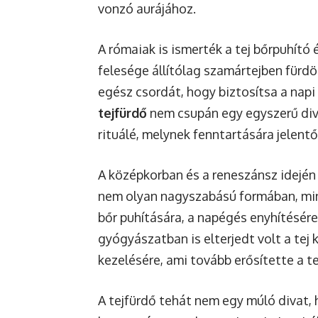
vonzó aurájához.
A rómaiak is ismerték a tej bőrpuhító
felesége állítólag szamártejben fürdö
egész csordát, hogy biztosítsa a napi 
tejfürdő
nem csupán egy egyszerű div
rituálé, melynek fenntartására jelentő
A középkorban és a reneszánsz idején
nem olyan nagyszabású formában, mint
bőr puhítására, a napégés enyhítésére 
gyógyászatban is elterjedt volt a te
kezelésére, ami tovább erősítette a te
A tejfürdő tehát nem egy múló divat,