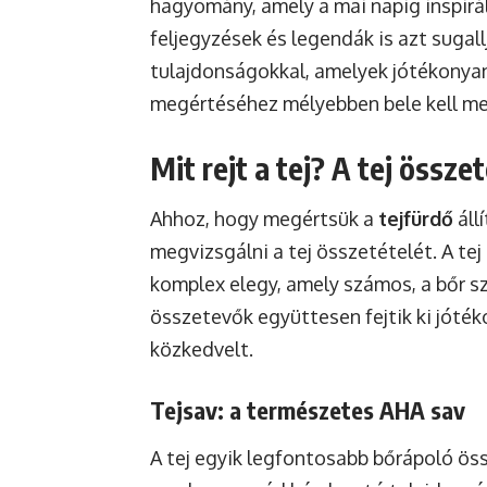
hagyomány, amely a mai napig inspirá
feljegyzések és legendák is azt sugall
tulajdonságokkal, amelyek jótékonya
megértéséhez mélyebben bele kell mer
Mit rejt a tej? A tej össz
Ahhoz, hogy megértsük a
tejfürdő
áll
megvizsgálni a tej összetételét. A t
komplex elegy, amely számos, a bőr 
összetevők együttesen fejtik ki jóték
közkedvelt.
Tejsav: a természetes AHA sav
A tej egyik legfontosabb bőrápoló ös