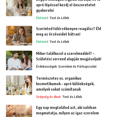
apró lépéssel kezdj el önszeretetet
gyakorolni
Életmód
Test és Lélek
Szerinted túlérzékenyen reagálsz? Éld
meg az érzéseidet bátran!
Életmód
Test és Lélek
Mikor találkozol a szerelmeddel? –
Születési sorrend alapján megjósoljuk!
Érdekességek
Szerelem és Párkapcsolat
Természetes vs. organikus
kozmetikumok – apró különbségek,
amelyek sokat számítanak
Szépség és divat
Test és Lélek
Egy nap megtalálod azt, aki valóban
megmutatja, milyen az igaz szerelem