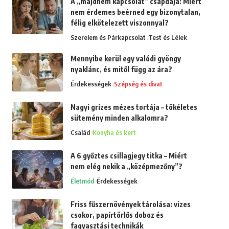
A „majdnem kapcsolat” csapdája: Miért
nem érdemes beérned egy bizonytalan,
félig elkötelezett viszonnyal?
Szerelem és Párkapcsolat
Test és Lélek
Mennyibe kerül egy valódi gyöngy
nyaklánc, és mitől függ az ára?
Érdekességek
Szépség és divat
Nagyi grízes mézes tortája – tökéletes
sütemény minden alkalomra?
Család
Konyha és kert
A 6 győztes csillagjegy titka – Miért
nem elég nekik a „középmezőny”?
Életmód
Érdekességek
Friss fűszernövények tárolása: vizes
csokor, papírtörlős doboz és
fagyasztási technikák