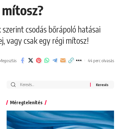
k mítosz?
 szerint csodás bőrápoló hatásai
j, vagy csak egy régi mítosz!
44 perc olvasás
Megosztás
Search
for:
Méregtelenítés