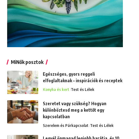
MiNők posztok
Egészséges, gyors reggeli
elfoglaltaknak – inspirációk és receptek
Konyha és kert
Test és Lélek
Szeretet vagy szükség? Hogyan
különböztesd meg a kettőt egy
kapcsolatban
Szerelem és Párkapcsolat
Test és Lélek
Legyél önmagad legjobb barátja, és 10