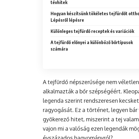
tévhitek
Hogyan készítsünk tökéletes tejfürdőt otth
Lépésről lépésre
Különleges tejfürdő receptek és variációk
A tejfürdő előnyei a különböző bőrtípusok
számára
A tejfürdő népszerűsége nem véletlen,
alkalmazták a bőr szépségéért. Kleopá
legenda szerint rendszeresen kecsket
ragyogását. Ez a történet, legyen bár 
gyökerező hitet, miszerint a tej valam
vajon mi a valóság ezen legendák mö
évszázados hagyományról?