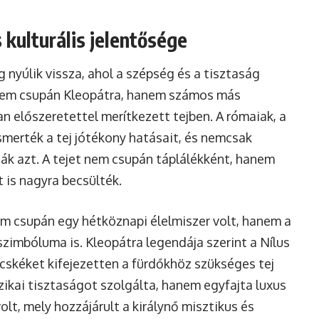
 kulturális jelentősége
 nyúlik vissza, ahol a szépség és a tisztaság
Nem csupán Kleopátra, hanem számos más
an előszeretettel merítkezett tejben. A rómaiak, a
ismerték a tej jótékony hatásait, és nemcsak
ták azt. A tejet nem csupán táplálékként, hanem
 is nagyra becsülték.
em csupán egy hétköznapi élelmiszer volt, hanem a
szimbóluma is. Kleopátra legendája szerint a Nílus
cskéket kifejezetten a fürdőkhöz szükséges tej
fizikai tisztaságot szolgálta, hanem egyfajta luxus
volt, mely hozzájárult a királynő misztikus és