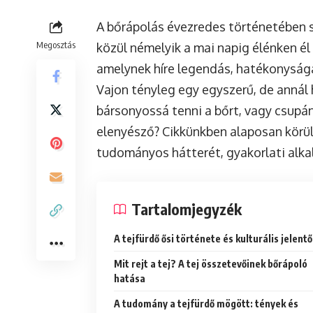
A bőrápolás évezredes történetében s
Megosztás
közül némelyik a mai napig élénken él
amelynek híre legendás, hatékonyság
Vajon tényleg egy egyszerű, de annál
bársonyossá tenni a bőrt, vagy csupá
elenyésző? Cikkünkben alaposan körülj
tudományos hátterét, gyakorlati alka
Tartalomjegyzék
A tejfürdő ősi története és kulturális jelent
Mit rejt a tej? A tej összetevőinek bőrápoló
hatása
A tudomány a tejfürdő mögött: tények és