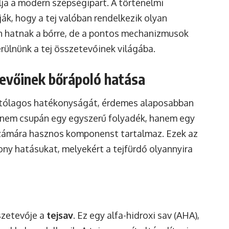
lja a modern szépségipart. A történelmi
ják, hogy a tej valóban rendelkezik olyan
n hatnak a bőrre, de a pontos mechanizmusok
ülnünk a tej összetevőinek világába.
etevőinek bőrápoló hatása
ítólagos hatékonyságát, érdemes alaposabban
ej nem csupán egy egyszerű folyadék, hanem egy
számára hasznos komponenst tartalmaz. Ezek az
ony hatásukat, melyekért a tejfürdő olyannyira
szetevője a
tejsav
. Ez egy alfa-hidroxi sav (AHA),