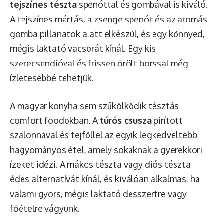
tejszínes tészta
spenóttal és gombával is kiváló.
A tejszínes mártás, a zsenge spenót és az aromás
gomba pillanatok alatt elkészül, és egy könnyed,
mégis laktató vacsorát kínál. Egy kis
szerecsendióval és frissen őrölt borssal még
ízletesebbé tehetjük.
A magyar konyha sem szűkölködik tésztás
comfort foodokban. A
túrós csusza
pirított
szalonnával és tejföllel az egyik legkedveltebb
hagyományos étel, amely sokaknak a gyerekkori
ízeket idézi. A mákos tészta vagy diós tészta
édes alternatívát kínál, és kiválóan alkalmas, ha
valami gyors, mégis laktató desszertre vagy
főételre vágyunk.