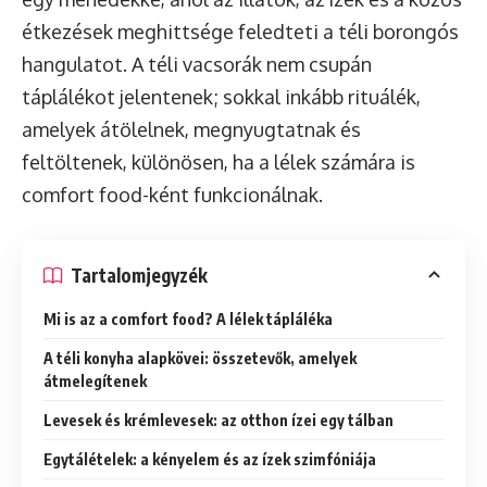
étkezések meghittsége feledteti a téli borongós
hangulatot. A téli vacsorák nem csupán
táplálékot jelentenek; sokkal inkább rituálék,
amelyek átölelnek, megnyugtatnak és
feltöltenek, különösen, ha a lélek számára is
comfort food-ként funkcionálnak.
Tartalomjegyzék
Mi is az a comfort food? A lélek tápláléka
A téli konyha alapkövei: összetevők, amelyek
átmelegítenek
Levesek és krémlevesek: az otthon ízei egy tálban
Egytálételek: a kényelem és az ízek szimfóniája