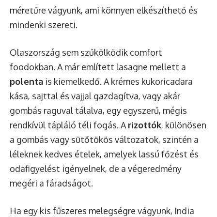
méretűre vágyunk, ami könnyen elkészíthető és
mindenki szereti.
Olaszország sem szűkölködik comfort
foodokban. A már említett lasagne mellett a
polenta
is kiemelkedő. A krémes kukoricadara
kása, sajttal és vajjal gazdagítva, vagy akár
gombás raguval tálalva, egy egyszerű, mégis
rendkívül tápláló téli fogás. A
rizottók
, különösen
a gombás vagy sütőtökös változatok, szintén a
léleknek kedves ételek, amelyek lassú főzést és
odafigyelést igényelnek, de a végeredmény
megéri a fáradságot.
Ha egy kis fűszeres melegségre vágyunk, India