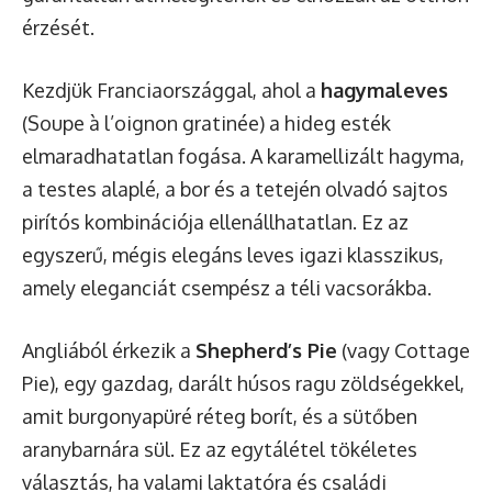
érzését.
Kezdjük Franciaországgal, ahol a
hagymaleves
(Soupe à l’oignon gratinée) a hideg esték
elmaradhatatlan fogása. A karamellizált hagyma,
a testes alaplé, a bor és a tetején olvadó sajtos
pirítós kombinációja ellenállhatatlan. Ez az
egyszerű, mégis elegáns leves igazi klasszikus,
amely eleganciát csempész a téli vacsorákba.
Angliából érkezik a
Shepherd’s Pie
(vagy Cottage
Pie), egy gazdag, darált húsos ragu zöldségekkel,
amit burgonyapüré réteg borít, és a sütőben
aranybarnára sül. Ez az egytálétel tökéletes
választás, ha valami laktatóra és családi