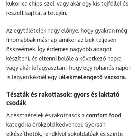
kukorica chips-szel, vagy akár egy kis tejföllel és
reszelt sajttal a tetején.
Az egytálételek nagy előnye, hogy gyakran még
finomabbak másnap, amikor az ízek teljesen
összeérnek. Így érdemes nagyobb adagot
készíteni, és eltenni belőle a következő napra,
vagy akár lefagyasztani, hogy egy rohanós napon
is legyen kéznél egy
lélekmelengető vacsora
.
Tészták és rakottasok: gyors és laktató
csodák
A tésztaételek és rakottasok a
comfort food
kategória örökzöld kedvencei. Gyorsan
elkészíthetők, rendkívül sokoldalúak és szinte