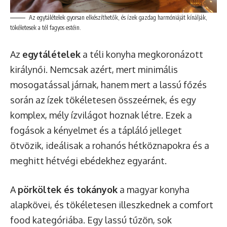
Az egytálételek gyorsan elkészíthetők, és ízek gazdag harmóniáját kínálják,
tökéletesek a tél fagyos estéin.
Az
egytálételek
a téli konyha megkoronázott
királynői. Nemcsak azért, mert minimális
mosogatással járnak, hanem mert a lassú főzés
során az ízek tökéletesen összeérnek, és egy
komplex, mély ízvilágot hoznak létre. Ezek a
fogások a kényelmet és a tápláló jelleget
ötvözik, ideálisak a rohanós hétköznapokra és a
meghitt hétvégi ebédekhez egyaránt.
A
pörköltek és tokányok
a magyar konyha
alapkövei, és tökéletesen illeszkednek a comfort
food kategóriába. Egy lassú tűzön, sok