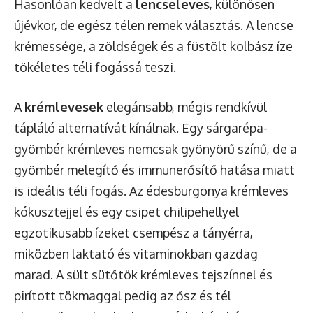
Hasonlóan kedvelt a
lencseleves
, különösen
újévkor, de egész télen remek választás. A lencse
krémessége, a zöldségek és a füstölt kolbász íze
tökéletes téli fogássá teszi.
A
krémlevesek
elegánsabb, mégis rendkívül
tápláló alternatívát kínálnak. Egy sárgarépa-
gyömbér krémleves nemcsak gyönyörű színű, de a
gyömbér melegítő és immunerősítő hatása miatt
is ideális téli fogás. Az édesburgonya krémleves
kókusztejjel és egy csipet chilipehellyel
egzotikusabb ízeket csempész a tányérra,
miközben laktató és vitaminokban gazdag
marad. A sült sütőtök krémleves tejszínnel és
pirított tökmaggal pedig az ősz és tél