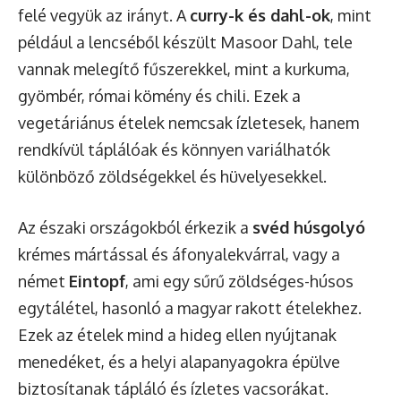
felé vegyük az irányt. A
curry-k és dahl-ok
, mint
például a lencséből készült
Masoor Dahl
, tele
vannak melegítő fűszerekkel, mint a kurkuma,
gyömbér, római kömény és chili. Ezek a
vegetáriánus ételek nemcsak ízletesek, hanem
rendkívül táplálóak és könnyen variálhatók
különböző zöldségekkel és hüvelyesekkel.
Az északi országokból érkezik a
svéd húsgolyó
krémes mártással és áfonyalekvárral, vagy a
német
Eintopf
, ami egy sűrű zöldséges-húsos
egytálétel, hasonló a magyar rakott ételekhez.
Ezek az ételek mind a hideg ellen nyújtanak
menedéket, és a helyi alapanyagokra épülve
biztosítanak tápláló és ízletes vacsorákat.