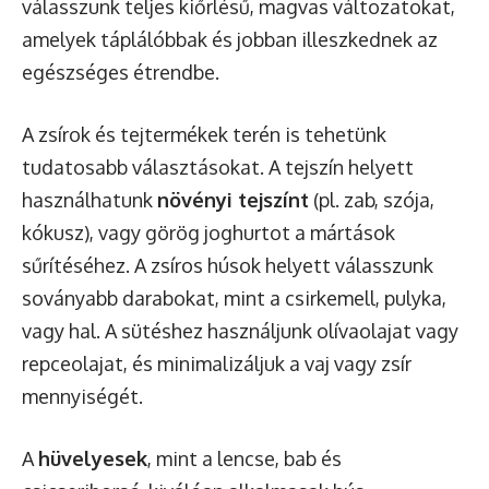
válasszunk teljes kiőrlésű, magvas változatokat,
amelyek táplálóbbak és jobban illeszkednek az
egészséges étrendbe.
A zsírok és tejtermékek terén is tehetünk
tudatosabb választásokat. A tejszín helyett
használhatunk
növényi tejszínt
(pl. zab, szója,
kókusz), vagy görög joghurtot a mártások
sűrítéséhez. A zsíros húsok helyett válasszunk
soványabb darabokat, mint a csirkemell, pulyka,
vagy hal. A sütéshez használjunk olívaolajat vagy
repceolajat, és minimalizáljuk a vaj vagy zsír
mennyiségét.
A
hüvelyesek
, mint a lencse, bab és