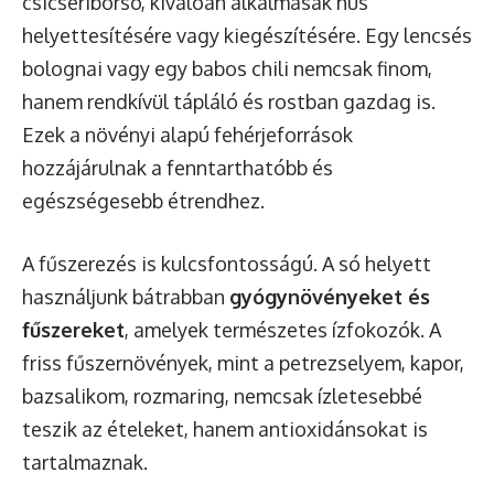
csicseriborsó, kiválóan alkalmasak hús
helyettesítésére vagy kiegészítésére. Egy lencsés
bolognai vagy egy babos chili nemcsak finom,
hanem rendkívül tápláló és rostban gazdag is.
Ezek a növényi alapú fehérjeforrások
hozzájárulnak a fenntarthatóbb és
egészségesebb étrendhez.
A fűszerezés is kulcsfontosságú. A só helyett
használjunk bátrabban
gyógynövényeket és
fűszereket
, amelyek természetes ízfokozók. A
friss fűszernövények, mint a petrezselyem, kapor,
bazsalikom, rozmaring, nemcsak ízletesebbé
teszik az ételeket, hanem antioxidánsokat is
tartalmaznak.