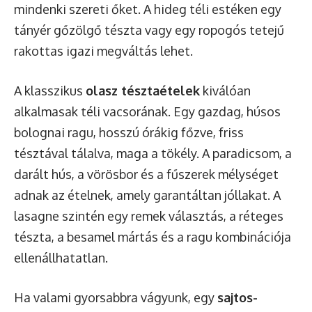
mindenki szereti őket. A hideg téli estéken egy
tányér gőzölgő tészta vagy egy ropogós tetejű
rakottas igazi megváltás lehet.
A klasszikus
olasz tésztaételek
kiválóan
alkalmasak téli vacsorának. Egy gazdag, húsos
bolognai ragu
, hosszú órákig főzve, friss
tésztával tálalva, maga a tökély. A paradicsom, a
darált hús, a vörösbor és a fűszerek mélységet
adnak az ételnek, amely garantáltan jóllakat. A
lasagne szintén egy remek választás, a réteges
tészta, a besamel mártás és a ragu kombinációja
ellenállhatatlan.
Ha valami gyorsabbra vágyunk, egy
sajtos-