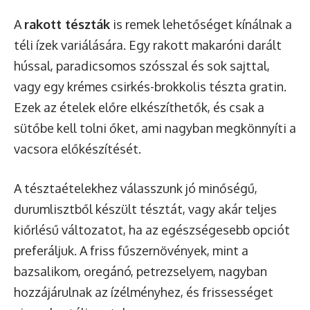
A
rakott tészták
is remek lehetőséget kínálnak a
téli ízek variálására. Egy rakott makaróni darált
hússal, paradicsomos szósszal és sok sajttal,
vagy egy krémes csirkés-brokkolis tészta gratin.
Ezek az ételek előre elkészíthetők, és csak a
sütőbe kell tolni őket, ami nagyban megkönnyíti a
vacsora előkészítését.
A tésztaételekhez válasszunk jó minőségű,
durumlisztből készült tésztát, vagy akár teljes
kiőrlésű változatot, ha az egészségesebb opciót
preferáljuk. A friss fűszernövények, mint a
bazsalikom, oregánó, petrezselyem, nagyban
hozzájárulnak az ízélményhez, és frissességet