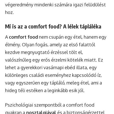
végeredmény mindenki számára igazi felüdülést
hoz.
Mi is az a comfort food? A lélek tápláléka
A
comfort food
nem csupán egy étel, hanem egy
élmény. Olyan fogás, amely az első falattól
kezdve megnyugtató érzéssel tölt el,
valószínűleg egy erős érzelmi kötelék miatt. Ez
lehet a gyerekkori vasárnapi ebéd illata, egy
különleges családi eseményhez kapcsolódó íz,
vagy egyszerűen egy tápláló, meleg étel, ami a
hideg téli estéken a leginkább esik jól.
Pszichológiai szempontból a comfort food
gyakran a
nosztalgiával
és a biztonságérzettel