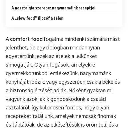
A nosztalgia szerepe: nagymamáink receptjei
A „slow food” filozófia télen
A
comfort food
fogalma mindenki számára mást
jelenthet, de egy dologban mindannyian
egyetértünk: ezek az ételek a lelkünket
simogatják. Olyan fogások, amelyekre
gyermekkorunkból emlékezünk, nagymamánk
konyháját idézik, vagy egyszerűen csak a béke és
a biztonság érzését adják. Nőként gyakran mi
vagyunk azok, akik gondoskodunk a család
asztaláról, így különösen fontos, hogy olyan
recepteket találjunk, amelyek nemcsak finomak
és táplálóak, de az elkészítésük is örömteli, és a