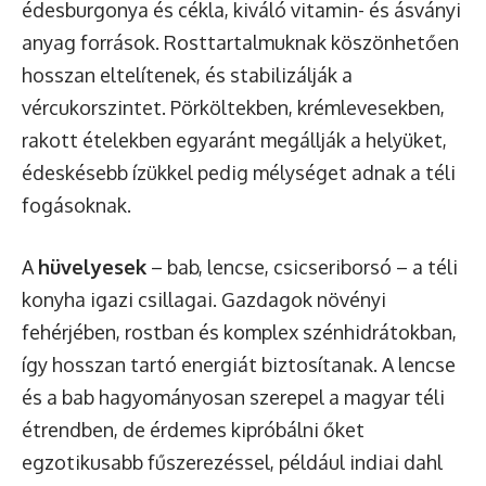
édesburgonya és cékla, kiváló vitamin- és ásványi
anyag források. Rosttartalmuknak köszönhetően
hosszan eltelítenek, és stabilizálják a
vércukorszintet. Pörköltekben, krémlevesekben,
rakott ételekben egyaránt megállják a helyüket,
édeskésebb ízükkel pedig mélységet adnak a téli
fogásoknak.
A
hüvelyesek
– bab, lencse, csicseriborsó – a téli
konyha igazi csillagai. Gazdagok növényi
fehérjében, rostban és komplex szénhidrátokban,
így hosszan tartó energiát biztosítanak. A lencse
és a bab hagyományosan szerepel a magyar téli
étrendben, de érdemes kipróbálni őket
egzotikusabb fűszerezéssel, például indiai dahl