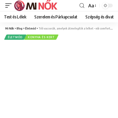
Aa
Font
Resizer
Test és Lélek
Szerelem és Párkapcsolat
Szépség és divat
Mi Nők
>
Blog
>
Életmód
>
Téli vacsorák, amelyek átmelegítik a lelket – női comfort food tippek
ÉLETMÓD
KONYHA ÉS KERT