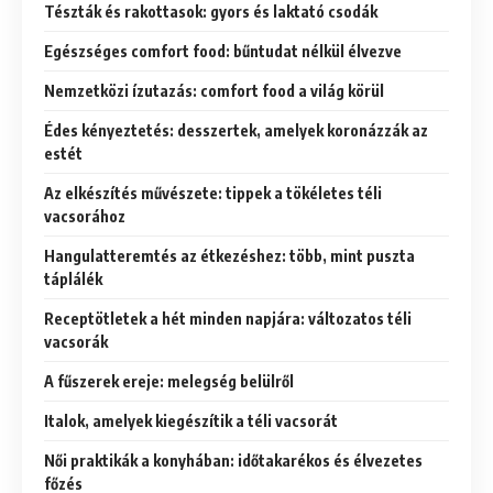
Tészták és rakottasok: gyors és laktató csodák
Egészséges comfort food: bűntudat nélkül élvezve
Nemzetközi ízutazás: comfort food a világ körül
Édes kényeztetés: desszertek, amelyek koronázzák az
estét
Az elkészítés művészete: tippek a tökéletes téli
vacsorához
Hangulatteremtés az étkezéshez: több, mint puszta
táplálék
Receptötletek a hét minden napjára: változatos téli
vacsorák
A fűszerek ereje: melegség belülről
Italok, amelyek kiegészítik a téli vacsorát
Női praktikák a konyhában: időtakarékos és élvezetes
főzés