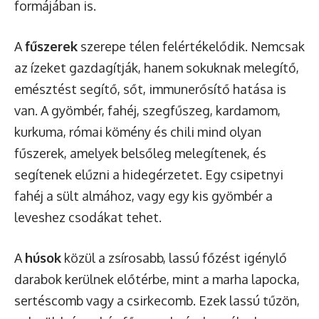
formájában is.
A
fűszerek
szerepe télen felértékelődik. Nemcsak
az ízeket gazdagítják, hanem sokuknak melegítő,
emésztést segítő, sőt, immunerősítő hatása is
van. A gyömbér, fahéj, szegfűszeg, kardamom,
kurkuma, római kömény és chili mind olyan
fűszerek, amelyek belsőleg melegítenek, és
segítenek elűzni a hidegérzetet. Egy csipetnyi
fahéj a sült almához, vagy egy kis gyömbér a
leveshez csodákat tehet.
A
húsok
közül a zsírosabb, lassú főzést igénylő
darabok kerülnek előtérbe, mint a marha lapocka,
sertéscomb vagy a csirkecomb. Ezek lassú tűzön,