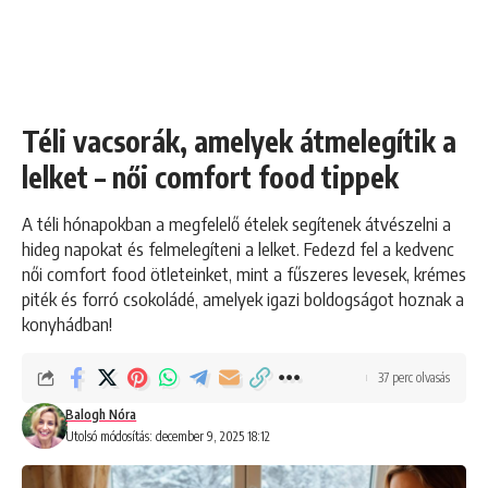
Téli vacsorák, amelyek átmelegítik a
lelket – női comfort food tippek
A téli hónapokban a megfelelő ételek segítenek átvészelni a
hideg napokat és felmelegíteni a lelket. Fedezd fel a kedvenc
női comfort food ötleteinket, mint a fűszeres levesek, krémes
piték és forró csokoládé, amelyek igazi boldogságot hoznak a
konyhádban!
37 perc olvasás
Balogh Nóra
Utolsó módosítás: december 9, 2025 18:12