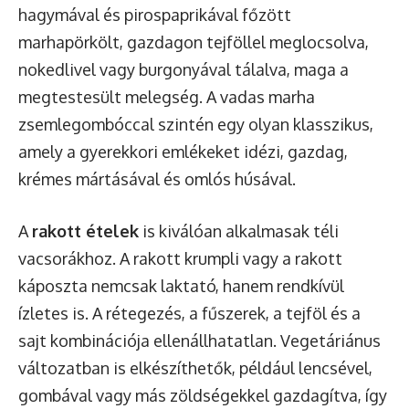
hagymával és pirospaprikával főzött
marhapörkölt, gazdagon tejföllel meglocsolva,
nokedlivel vagy burgonyával tálalva, maga a
megtestesült melegség. A vadas marha
zsemlegombóccal szintén egy olyan klasszikus,
amely a gyerekkori emlékeket idézi, gazdag,
krémes mártásával és omlós húsával.
A
rakott ételek
is kiválóan alkalmasak téli
vacsorákhoz. A rakott krumpli vagy a rakott
káposzta nemcsak laktató, hanem rendkívül
ízletes is. A rétegezés, a fűszerek, a tejföl és a
sajt kombinációja ellenállhatatlan. Vegetáriánus
változatban is elkészíthetők, például lencsével,
gombával vagy más zöldségekkel gazdagítva, így