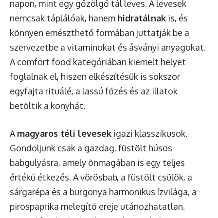
napon, mint egy gőzölgő tál leves. A levesek
nemcsak táplálóak, hanem
hidratálnak
is, és
könnyen emészthető formában juttatják be a
szervezetbe a vitaminokat és ásványi anyagokat.
A comfort food kategóriában kiemelt helyet
foglalnak el, hiszen elkészítésük is sokszor
egyfajta rituálé, a lassú főzés és az illatok
betöltik a konyhát.
A
magyaros téli levesek
igazi klasszikusok.
Gondoljunk csak a gazdag, füstölt húsos
babgulyásra
, amely önmagában is egy teljes
értékű étkezés. A vörösbab, a füstölt csülök, a
sárgarépa és a burgonya harmonikus ízvilága, a
pirospaprika melegítő ereje utánozhatatlan.