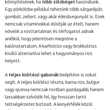
könnyítésének, ha
több zöldséget
használunk.
Egy pörköltbe például tehetünk több sárgarépát,
gombát, zellert, vagy akár édesburgonyát is. Ezek
nemcsak vitaminokkal dúsítják az ételt, hanem
növelik a rosttartalmat és térfogatot adnak
anélkül, hogy jelentősen megnőne a
kalóriatartalom. A karfiolrizs vagy brokkolirizs
kiváló alternatíva lehet a hagyományos rizs
helyett.
A
teljes kiőrlésű gabonák
beépítése is sokat
segít. A teljes kiőrlésű tészta, barna rizs, bulgur
vagy quinoa nemcsak rostban gazdagabb, hanem
lassabban szívódik fel, így hosszan tartó
teltségérzetet biztosít. A kenyérfélék közül