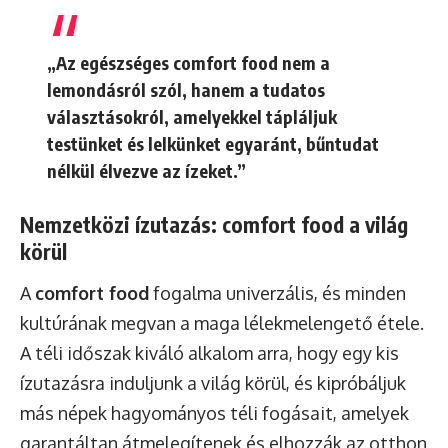
„Az egészséges comfort food nem a
lemondásról szól, hanem a tudatos
választásokról, amelyekkel tápláljuk
testünket és lelkünket egyaránt, bűntudat
nélkül élvezve az ízeket.”
Nemzetközi ízutazás: comfort food a világ
körül
A
comfort food
fogalma univerzális, és minden
kultúrának megvan a maga lélekmelengető étele.
A téli időszak kiváló alkalom arra, hogy egy kis
ízutazásra induljunk a világ körül, és kipróbáljuk
más népek hagyományos téli fogásait, amelyek
garantáltan átmelegítenek és elhozzák az otthon