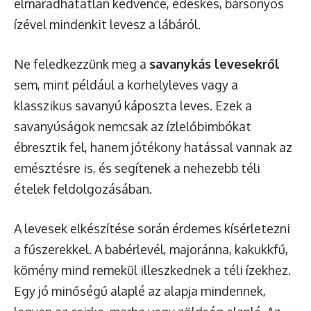
elmaradhatatlan kedvence, édeskés, bársonyos
ízével mindenkit levesz a lábáról.
Ne feledkezzünk meg a
savanykás levesekről
sem, mint például a korhelyleves vagy a
klasszikus savanyú káposzta leves. Ezek a
savanyúságok nemcsak az ízlelőbimbókat
ébresztik fel, hanem jótékony hatással vannak az
emésztésre is, és segítenek a nehezebb téli
ételek feldolgozásában.
A levesek elkészítése során érdemes kísérletezni
a fűszerekkel. A babérlevél, majoránna, kakukkfű,
kömény mind remekül illeszkednek a téli ízekhez.
Egy jó minőségű alaplé az alapja mindennek,