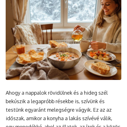
Ahogy a nappalok rövidülnek és a hideg szél
bekúszik a legapróbb résekbe is, szívünk és
testünk egyaránt melegségre vágyik. Ez az az
időszak, amikor a konyha a lakás szívévé válik,
egy menedékké, ahol az illatok, az ízek és a közös