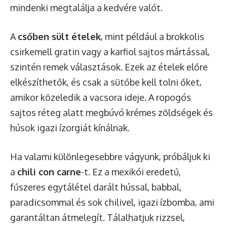
mindenki megtalálja a kedvére valót.
A
csőben sült ételek
, mint például a brokkolis
csirkemell gratin vagy a karfiol sajtos mártással,
szintén remek választások. Ezek az ételek előre
elkészíthetők, és csak a sütőbe kell tolni őket,
amikor közeledik a vacsora ideje. A ropogós
sajtos réteg alatt megbúvó krémes zöldségek és
húsok igazi ízorgiát kínálnak.
Ha valami különlegesebbre vágyunk, próbáljuk ki
a
chili con carne
-t. Ez a mexikói eredetű,
fűszeres egytálétel darált hússal, babbal,
paradicsommal és sok chilivel, igazi ízbomba, ami
garantáltan átmelegít. Tálalhatjuk rizzsel,