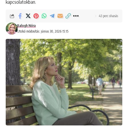
kapcsolatokban.
43 perc olvasás
Balogh Nóra
Utolsó módosítás: június 30, 2026 15:15