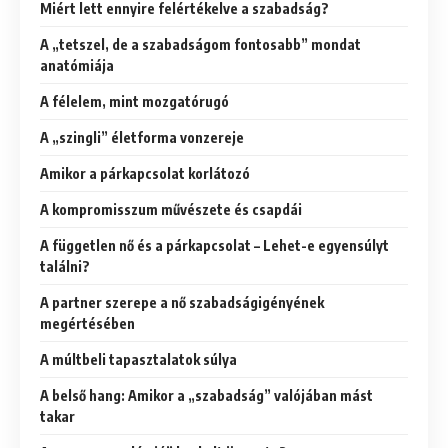
Miért lett ennyire felértékelve a szabadság?
A „tetszel, de a szabadságom fontosabb” mondat
anatómiája
A félelem, mint mozgatórugó
A „szingli” életforma vonzereje
Amikor a párkapcsolat korlátozó
A kompromisszum művészete és csapdái
A független nő és a párkapcsolat – Lehet-e egyensúlyt
találni?
A partner szerepe a nő szabadságigényének
megértésében
A múltbeli tapasztalatok súlya
A belső hang: Amikor a „szabadság” valójában mást
takar