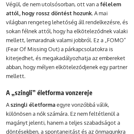
Végül, de nem utolsósorban, ott van a
félelem
attól, hogy rossz döntést hozunk
. A mai
világban rengeteg lehetőség áll rendelkezésre, és
sokan félnek attól, hogy ha elköteleződnek valaki
mellett, lemaradnak valami jobbról. Ez a „FOMO”
(Fear Of Missing Out) a párkapcsolatokra is
kiterjedhet, és megakadályozhatja az embereket
abban, hogy mélyen elköteleződjenek egy partner
mellett.
A „szingli” életforma vonzereje
A
szingli életforma
egyre vonzóbbá válik,
különösen a nők számára. Ez nem feltétlenül a
magányt jelenti, hanem a teljes szabadságot a
döntésekben, a spontaneitást és az önmagunkra