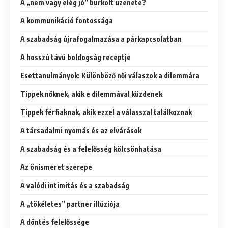
A „nem vagy elég jó” burkolt üzenete?
A kommunikáció fontossága
A szabadság újrafogalmazása a párkapcsolatban
A hosszú távú boldogság receptje
Esettanulmányok: Különböző női válaszok a dilemmára
Tippek nőknek, akik e dilemmával küzdenek
Tippek férfiaknak, akik ezzel a válasszal találkoznak
A társadalmi nyomás és az elvárások
A szabadság és a felelősség kölcsönhatása
Az önismeret szerepe
A valódi intimitás és a szabadság
A „tökéletes” partner illúziója
A döntés felelőssége