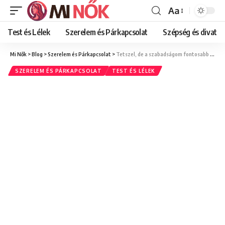
Aa
Font
Resizer
Test és Lélek
Szerelem és Párkapcsolat
Szépség és divat
Mi Nők
>
Blog
>
Szerelem és Párkapcsolat
>
Tetszel, de a szabadságom fontosabb – Mit jelent ez a kapcsolatokban? Női válaszok a dilemmára
SZERELEM ÉS PÁRKAPCSOLAT
TEST ÉS LÉLEK