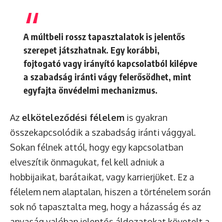
A múltbeli rossz tapasztalatok is jelentős
szerepet játszhatnak. Egy korábbi,
fojtogató vagy irányító kapcsolatból kilépve
a szabadság iránti vágy felerősödhet, mint
egyfajta önvédelmi mechanizmus.
Az
elköteleződési félelem
is gyakran
összekapcsolódik a szabadság iránti vággyal.
Sokan félnek attól, hogy egy kapcsolatban
elveszítik önmagukat, fel kell adniuk a
hobbijaikat, barátaikat, vagy karrierjüket. Ez a
félelem nem alaptalan, hiszen a történelem során
sok nő tapasztalta meg, hogy a házasság és az
anyaság valóban jelentős áldozatokat követelt a