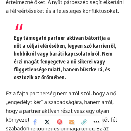
értelmezné őket. A nyílt párbeszéd segít elkerülni
a félreértéseket és a felesleges konfliktusokat.
Egy támogató partner aktívan bátorítja a
nőt a céljai elérésében, legyen szó karrierről,
hobbikról vagy baráti kapcsolatokról. Nem
érzi magát fenyegetve a nő sikerei vagy
függetlensége miatt, hanem büszke rá, és
osztozik az örömében.
Ez a fajta partnerség nem arról szól, hogy a nő
„engedélyt kér” a szabadságára, hanem arról,
hogy a partner aktívan részt vesz egy olyan
környezet megteremtésében, ahol mindkét fél
szabadon fejlődhet és önmaga lehet. Ez az