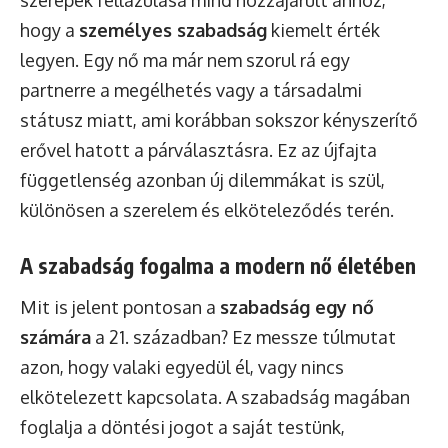
szerepek fellazulása mind hozzájárult ahhoz,
hogy a
személyes szabadság
kiemelt érték
legyen. Egy nő ma már nem szorul rá egy
partnerre a megélhetés vagy a társadalmi
státusz miatt, ami korábban sokszor kényszerítő
erővel hatott a párválasztásra. Ez az újfajta
függetlenség azonban új dilemmákat is szül,
különösen a szerelem és elköteleződés terén.
A szabadság fogalma a modern nő életében
Mit is jelent pontosan a
szabadság egy nő
számára
a 21. században? Ez messze túlmutat
azon, hogy valaki egyedül él, vagy nincs
elkötelezett kapcsolata. A szabadság magában
foglalja a döntési jogot a saját testünk,