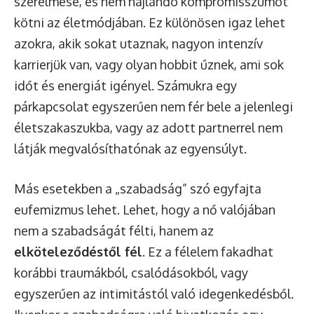
szerelmese, és nem hajlandó kompromisszumot
kötni az életmódjában. Ez különösen igaz lehet
azokra, akik sokat utaznak, nagyon intenzív
karrierjük van, vagy olyan hobbit űznek, ami sok
időt és energiát igényel. Számukra egy
párkapcsolat egyszerűen nem fér bele a jelenlegi
életszakaszukba, vagy az adott partnerrel nem
látják megvalósíthatónak az egyensúlyt.
Más esetekben a „szabadság” szó egyfajta
eufemizmus lehet. Lehet, hogy a nő valójában
nem a szabadságát félti, hanem az
elköteleződéstől fél
. Ez a félelem fakadhat
korábbi traumákból, csalódásokból, vagy
egyszerűen az intimitástól való idegenkedésből.