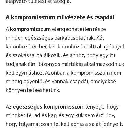
alapvető túlélési stratégia.
A kompromisszum művészete és csapdái
A
kompromisszum
elengedhetetlen része
minden egészséges párkapcsolatnak. Két
különböző ember, két különböző múlttal, igénnyel
és szokással találkozik, és ahhoz, hogy együtt
tudjanak élni, bizonyos mértékig alkalmazkodniuk
kell egymáshoz. Azonban a kompromisszum nem
mindig egyenlő, és vannak csapdái, amelyekbe
könnyen beleeshetünk.
Az
egészséges kompromisszum
lényege, hogy
mindkét fél ad és kap, és egyikük sem érzi úgy,
hogy folyamatosan fel kell adnia a saját igényeit.