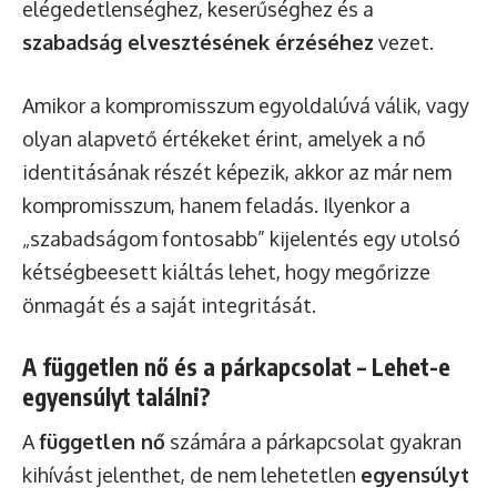
elégedetlenséghez, keserűséghez és a
szabadság elvesztésének érzéséhez
vezet.
Amikor a kompromisszum egyoldalúvá válik, vagy
olyan alapvető értékeket érint, amelyek a nő
identitásának részét képezik, akkor az már nem
kompromisszum, hanem feladás. Ilyenkor a
„szabadságom fontosabb” kijelentés egy utolsó
kétségbeesett kiáltás lehet, hogy megőrizze
önmagát és a saját integritását.
A független nő és a párkapcsolat – Lehet-e
egyensúlyt találni?
A
független nő
számára a párkapcsolat gyakran
kihívást jelenthet, de nem lehetetlen
egyensúlyt