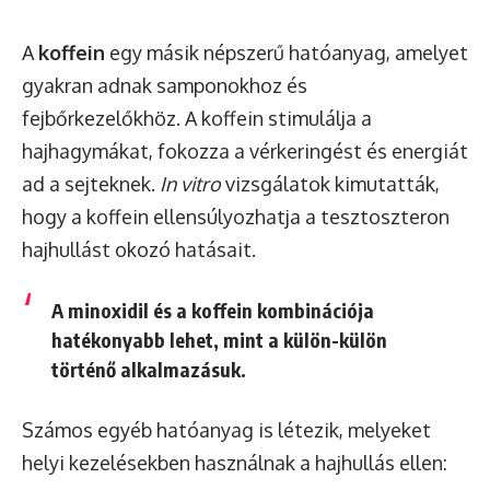
A
koffein
egy másik népszerű hatóanyag, amelyet
gyakran adnak samponokhoz és
fejbőrkezelőkhöz. A koffein stimulálja a
hajhagymákat, fokozza a vérkeringést és energiát
ad a sejteknek.
In vitro
vizsgálatok kimutatták,
hogy a koffein ellensúlyozhatja a tesztoszteron
hajhullást okozó hatásait.
A minoxidil és a koffein kombinációja
hatékonyabb lehet, mint a külön-külön
történő alkalmazásuk.
Számos egyéb hatóanyag is létezik, melyeket
helyi kezelésekben használnak a hajhullás ellen: