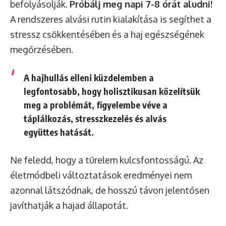
befolyásolják.
Próbálj meg napi 7-8 órát aludni!
A rendszeres alvási rutin kialakítása is segíthet a
stressz csökkentésében és a haj egészségének
megőrzésében.
A hajhullás elleni küzdelemben a
legfontosabb, hogy holisztikusan közelítsük
meg a problémát, figyelembe véve a
táplálkozás, stresszkezelés és alvás
együttes hatását.
Ne feledd, hogy a türelem kulcsfontosságú. Az
életmódbeli változtatások eredményei nem
azonnal látszódnak, de hosszú távon jelentősen
javíthatják a hajad állapotát.