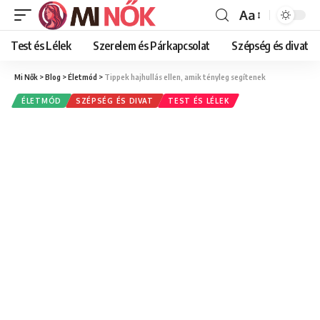
Aa
Font
Resizer
Test és Lélek
Szerelem és Párkapcsolat
Szépség és divat
Mi Nők
>
Blog
>
Életmód
>
Tippek hajhullás ellen, amik tényleg segítenek
ÉLETMÓD
SZÉPSÉG ÉS DIVAT
TEST ÉS LÉLEK