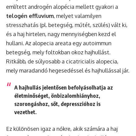
említett androgén alopécia mellett gyakori a
telogén effluvium
, melyet valamilyen
stresszhatás (pl. betegség, műtét, szülés) vált ki,
és a haj hirtelen, nagy mennyiségben kezd el
hullani. Az alopecia areata egy autoimmun
betegség, mely foltokban okoz hajhullást.
Ritkább, de súlyosabb a cicatricialis alopecia,
mely maradandó hegesedéssel és hajhullással jár.
A hajhullás jelentősen befolyásolhatja az
életminőséget, önbizalomhiányhoz,
szorongáshoz, sőt, depresszióhoz is
vezethet.
Ez különösen igaz a nőkre, akik számára a haj