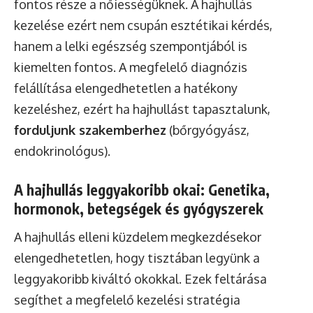
fontos része a nőiességüknek. A hajhullás
kezelése ezért nem csupán esztétikai kérdés,
hanem a lelki egészség szempontjából is
kiemelten fontos. A megfelelő diagnózis
felállítása elengedhetetlen a hatékony
kezeléshez, ezért ha hajhullást tapasztalunk,
forduljunk szakemberhez
(bőrgyógyász,
endokrinológus).
A hajhullás leggyakoribb okai: Genetika,
hormonok, betegségek és gyógyszerek
A hajhullás elleni küzdelem megkezdésekor
elengedhetetlen, hogy tisztában legyünk a
leggyakoribb kiváltó okokkal. Ezek feltárása
segíthet a megfelelő kezelési stratégia