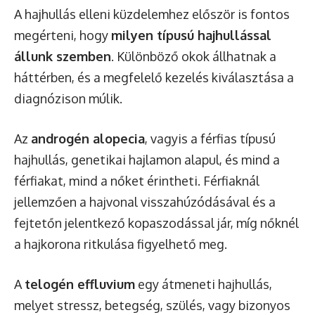
A hajhullás elleni küzdelemhez először is fontos
megérteni, hogy
milyen típusú hajhullással
állunk szemben
. Különböző okok állhatnak a
háttérben, és a megfelelő kezelés kiválasztása a
diagnózison múlik.
Az
androgén alopecia
, vagyis a férfias típusú
hajhullás, genetikai hajlamon alapul, és mind a
férfiakat, mind a nőket érintheti. Férfiaknál
jellemzően a hajvonal visszahúzódásával és a
fejtetőn jelentkező kopaszodással jár, míg nőknél
a hajkorona ritkulása figyelhető meg.
A
telogén effluvium
egy átmeneti hajhullás,
melyet stressz, betegség, szülés, vagy bizonyos