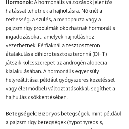
Hormonok:
A hormonális változások jelentős
hatással lehetnek a hajhullásra. Nőknél a
terhesség, a szülés, a menopauza vagy a
pajzsmirigy problémák okozhatnak hormonális
ingadozásokat, amelyek hajhulláshoz
vezethetnek. Férfiaknál a tesztoszteron
átalakulása dihidrotesztoszteronná (DHT)
játszik kulcsszerepet az androgén alopecia
kialakulásában. A hormonális egyensúly
helyreállítása, például gyógyszeres kezeléssel
vagy életmódbeli változtatásokkal, segíthet a
hajhullás csökkentésében.
Betegségek:
Bizonyos betegségek, mint például
a pajzsmirigy betegségek (hypothyreosis,