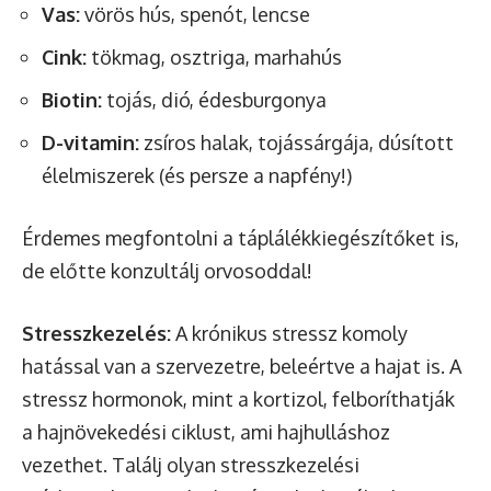
Vas:
vörös hús, spenót, lencse
Cink:
tökmag, osztriga, marhahús
Biotin:
tojás, dió, édesburgonya
D-vitamin:
zsíros halak, tojássárgája, dúsított
élelmiszerek (és persze a napfény!)
Érdemes megfontolni a táplálékkiegészítőket is,
de előtte konzultálj orvosoddal!
Stresszkezelés:
A krónikus stressz komoly
hatással van a szervezetre, beleértve a hajat is. A
stressz hormonok, mint a kortizol, felboríthatják
a hajnövekedési ciklust, ami hajhulláshoz
vezethet. Találj olyan stresszkezelési