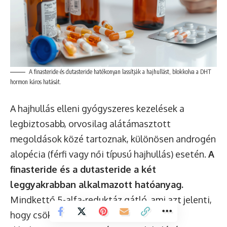
A finasteride és dutasteride hatékonyan lassítják a hajhullást, blokkolva a DHT
hormon káros hatását.
A hajhullás elleni gyógyszeres kezelések a
legbiztosabb, orvosilag alátámasztott
megoldások közé tartoznak, különösen androgén
alopécia (férfi vagy női típusú hajhullás) esetén.
A
finasteride és a dutasteride a két
leggyakrabban alkalmazott hatóanyag.
Mindkettő 5-alfa-reduktáz gátló, ami azt jelenti,
hogy csökkentik a tesztoszteron