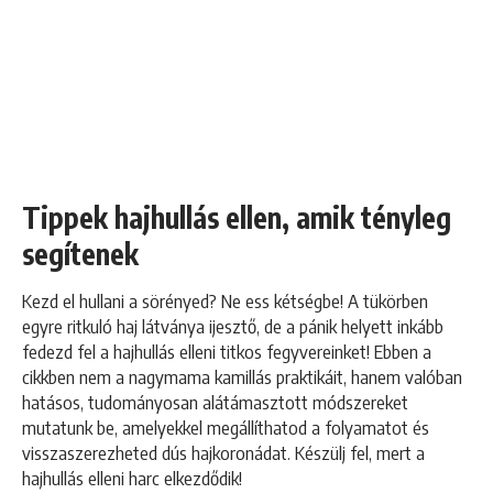
Tippek hajhullás ellen, amik tényleg
segítenek
Kezd el hullani a sörényed? Ne ess kétségbe! A tükörben
egyre ritkuló haj látványa ijesztő, de a pánik helyett inkább
fedezd fel a hajhullás elleni titkos fegyvereinket! Ebben a
cikkben nem a nagymama kamillás praktikáit, hanem valóban
hatásos, tudományosan alátámasztott módszereket
mutatunk be, amelyekkel megállíthatod a folyamatot és
visszaszerezheted dús hajkoronádat. Készülj fel, mert a
hajhullás elleni harc elkezdődik!