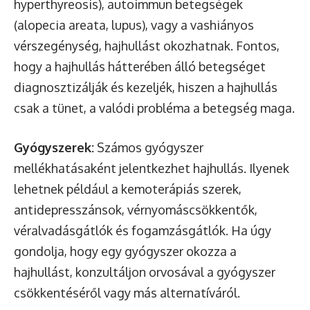
hyperthyreosis), autoimmun betegségek
(alopecia areata, lupus), vagy a vashiányos
vérszegénység, hajhullást okozhatnak. Fontos,
hogy a hajhullás hátterében álló betegséget
diagnosztizálják és kezeljék, hiszen a hajhullás
csak a tünet, a valódi probléma a betegség maga.
Gyógyszerek:
Számos gyógyszer
mellékhatásaként jelentkezhet hajhullás. Ilyenek
lehetnek például a kemoterápiás szerek,
antidepresszánsok, vérnyomáscsökkentők,
véralvadásgátlók és fogamzásgátlók. Ha úgy
gondolja, hogy egy gyógyszer okozza a
hajhullást, konzultáljon orvosával a gyógyszer
csökkentéséről vagy más alternatíváról.