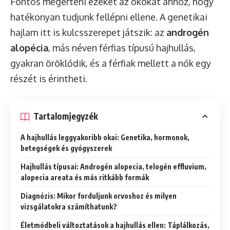
Fontos megérteni ezeket az okokat ahhoz, hogy
hatékonyan tudjunk fellépni ellene. A genetikai
hajlam itt is kulcsszerepet játszik: az
androgén
alopécia
, más néven férfias típusú hajhullás,
gyakran öröklődik, és a férfiak mellett a nők egy
részét is érintheti.
Tartalomjegyzék
A hajhullás leggyakoribb okai: Genetika, hormonok,
betegségek és gyógyszerek
Hajhullás típusai: Androgén alopecia, telogén effluvium,
alopecia areata és más ritkább formák
Diagnózis: Mikor forduljunk orvoshoz és milyen
vizsgálatokra számíthatunk?
Életmódbeli változtatások a hajhullás ellen: Táplálkozás,