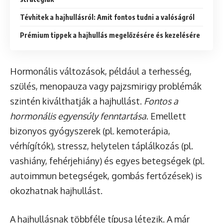
Tévhitek a hajhullásról: Amit fontos tudni a valóságról
Prémium tippek a hajhullás megelőzésére és kezelésére
Hormonális változások, például a terhesség,
szülés, menopauza vagy pajzsmirigy problémák
szintén kiválthatják a hajhullást.
Fontos a
hormonális egyensúly fenntartása
. Emellett
bizonyos gyógyszerek (pl. kemoterápia,
vérhígítók), stressz, helytelen táplálkozás (pl.
vashiány, fehérjehiány) és egyes betegségek (pl.
autoimmun betegségek, gombás fertőzések) is
okozhatnak hajhullást.
A hajhullásnak többféle típusa létezik. A már