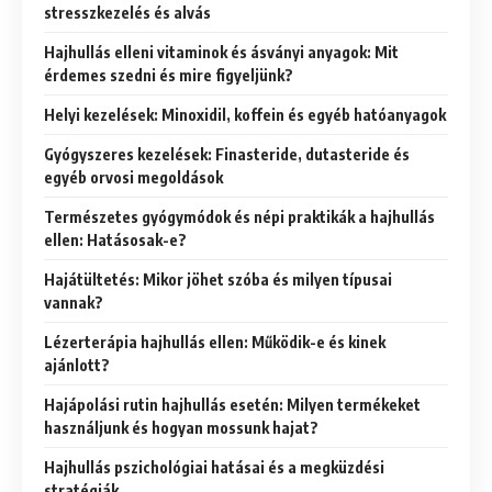
stresszkezelés és alvás
Hajhullás elleni vitaminok és ásványi anyagok: Mit
érdemes szedni és mire figyeljünk?
Helyi kezelések: Minoxidil, koffein és egyéb hatóanyagok
Gyógyszeres kezelések: Finasteride, dutasteride és
egyéb orvosi megoldások
Természetes gyógymódok és népi praktikák a hajhullás
ellen: Hatásosak-e?
Hajátültetés: Mikor jöhet szóba és milyen típusai
vannak?
Lézerterápia hajhullás ellen: Működik-e és kinek
ajánlott?
Hajápolási rutin hajhullás esetén: Milyen termékeket
használjunk és hogyan mossunk hajat?
Hajhullás pszichológiai hatásai és a megküzdési
stratégiák