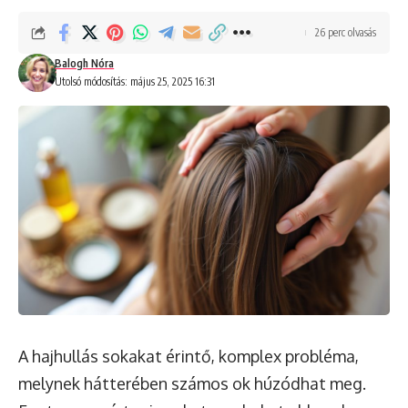
26 perc olvasás
Balogh Nóra
Utolsó módosítás: május 25, 2025 16:31
A hajhullás sokakat érintő, komplex probléma,
melynek hátterében számos ok húzódhat meg.