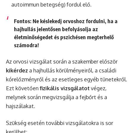
autoimmun betegség) fordul elő.
Fontos:
Ne késlekedj orvoshoz fordulni, ha a
hajhullás jelentősen befolyásolja az
életminőségedet és pszichésen megterhelő
számodra!
Az orvosi vizsgálat során a szakember először
kikérdez
a hajhullás körülményeiről, a családi
kórelőzményről és az esetleges egyéb tünetekről.
Ezt követően
fizikális vizsgálatot
végez,
melynek során megvizsgálja a fejbőrt és a
hajszálakat.
Szükség esetén további vizsgálatokra is sor
kerülhet: