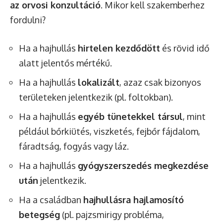
az orvosi konzultáció
. Mikor kell szakemberhez
fordulni?
Ha a hajhullás
hirtelen kezdődött
és rövid idő
alatt jelentős mértékű.
Ha a hajhullás
lokalizált
, azaz csak bizonyos
területeken jelentkezik (pl. foltokban).
Ha a hajhullás
egyéb tünetekkel társul
, mint
például bőrkiütés, viszketés, fejbőr fájdalom,
fáradtság, fogyás vagy láz.
Ha a hajhullás
gyógyszerszedés megkezdése
után
jelentkezik.
Ha a családban
hajhullásra hajlamosító
betegség
(pl. pajzsmirigy probléma,