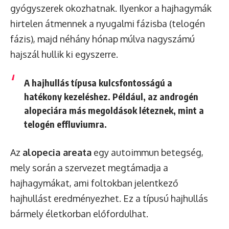
gyógyszerek okozhatnak. Ilyenkor a hajhagymák
hirtelen átmennek a nyugalmi fázisba (telogén
fázis), majd néhány hónap múlva nagyszámú
hajszál hullik ki egyszerre.
A hajhullás típusa kulcsfontosságú a
hatékony kezeléshez. Például, az androgén
alopeciára más megoldások léteznek, mint a
telogén effluviumra.
Az
alopecia areata
egy autoimmun betegség,
mely során a szervezet megtámadja a
hajhagymákat, ami foltokban jelentkező
hajhullást eredményezhet. Ez a típusú hajhullás
bármely életkorban előfordulhat.