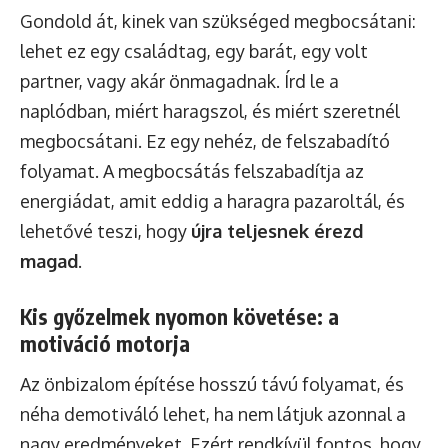
Gondold át, kinek van szükséged megbocsátani:
lehet ez egy családtag, egy barát, egy volt
partner, vagy akár önmagadnak. Írd le a
naplódban, miért haragszol, és miért szeretnél
megbocsátani. Ez egy nehéz, de felszabadító
folyamat. A megbocsátás felszabadítja az
energiádat, amit eddig a haragra pazaroltál, és
lehetővé teszi, hogy
újra teljesnek érezd
magad
.
Kis győzelmek nyomon követése: a
motiváció motorja
Az önbizalom építése hosszú távú folyamat, és
néha demotiváló lehet, ha nem látjuk azonnal a
nagy eredményeket. Ezért rendkívül fontos, hogy