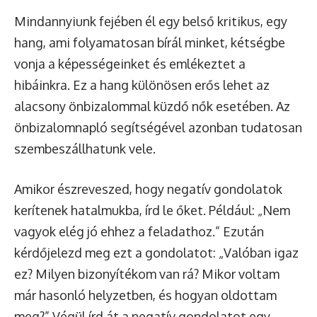
Mindannyiunk fejében él egy belső kritikus, egy
hang, ami folyamatosan bírál minket, kétségbe
vonja a képességeinket és emlékeztet a
hibáinkra. Ez a hang különösen erős lehet az
alacsony önbizalommal küzdő nők esetében. Az
önbizalomnapló segítségével azonban tudatosan
szembeszállhatunk vele.
Amikor észreveszed, hogy negatív gondolatok
kerítenek hatalmukba, írd le őket. Például: „Nem
vagyok elég jó ehhez a feladathoz.” Ezután
kérdőjelezd meg ezt a gondolatot: „Valóban igaz
ez? Milyen bizonyítékom van rá? Mikor voltam
már hasonló helyzetben, és hogyan oldottam
meg?” Végül írd át a negatív gondolatot egy