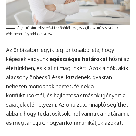
A „nem” kimondása erősíti az önértékelést, és segít a személyes határok
védelmében, így boldogabbá tesz.
Az önbizalom egyik legfontosabb jele, hogy
képesek vagyunk
egészséges határokat
húzni az
életünkben, és kiállni magunkért. Azok a nők, akik
alacsony önbecsüléssel küzdenek, gyakran
nehezen mondanak nemet, félnek a
konfliktusoktól, és hajlamosak mások igényeit a
sajátjuk elé helyezni. Az önbizalomnapló segíthet
abban, hogy tudatosítsuk, hol vannak a határaink,
és megtanuljuk, hogyan kommunikáljuk azokat.