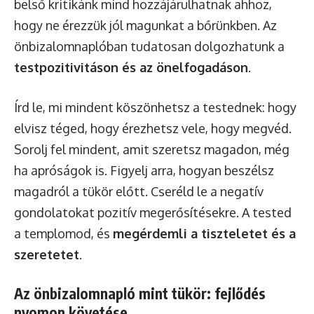
belső kritikánk mind hozzájárulhatnak ahhoz,
hogy ne érezzük jól magunkat a bőrünkben. Az
önbizalomnaplóban tudatosan dolgozhatunk a
testpozitivitáson és az önelfogadáson
.
Írd le, mi mindent köszönhetsz a testednek: hogy
elvisz téged, hogy érezhetsz vele, hogy megvéd.
Sorolj fel mindent, amit szeretsz magadon, még
ha apróságok is. Figyelj arra, hogyan beszélsz
magadról a tükör előtt. Cseréld le a negatív
gondolatokat pozitív megerősítésekre. A tested
a templomod, és
megérdemli a tiszteletet és a
szeretetet
.
Az önbizalomnapló mint tükör: fejlődés
nyomon követése