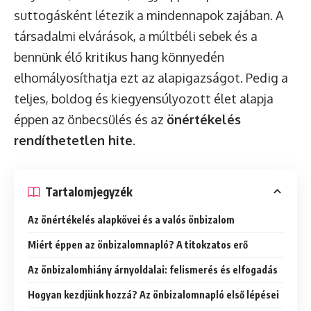
suttogásként létezik a mindennapok zajában. A
társadalmi elvárások, a múltbéli sebek és a
bennünk élő kritikus hang könnyedén
elhomályosíthatja ezt az alapigazságot. Pedig a
teljes, boldog és kiegyensúlyozott élet alapja
éppen az önbecsülés és az
önértékelés
rendíthetetlen hite
.
Tartalomjegyzék
Az önértékelés alapkövei és a valós önbizalom
Miért éppen az önbizalomnapló? A titokzatos erő
Az önbizalomhiány árnyoldalai: felismerés és elfogadás
Hogyan kezdjünk hozzá? Az önbizalomnapló első lépései