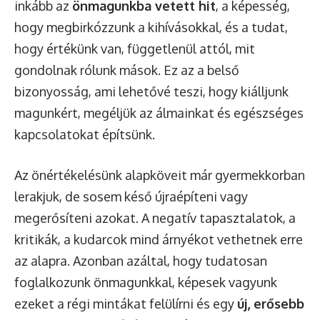
inkább az
önmagunkba vetett hit
, a képesség,
hogy megbirkózzunk a kihívásokkal, és a tudat,
hogy értékünk van, függetlenül attól, mit
gondolnak rólunk mások. Ez az a belső
bizonyosság, ami lehetővé teszi, hogy kiálljunk
magunkért, megéljük az álmainkat és egészséges
kapcsolatokat építsünk.
Az önértékelésünk alapköveit már gyermekkorban
lerakjuk, de sosem késő újraépíteni vagy
megerősíteni azokat. A negatív tapasztalatok, a
kritikák, a kudarcok mind árnyékot vethetnek erre
az alapra. Azonban azáltal, hogy tudatosan
foglalkozunk önmagunkkal, képesek vagyunk
ezeket a régi mintákat felülírni és egy
új, erősebb