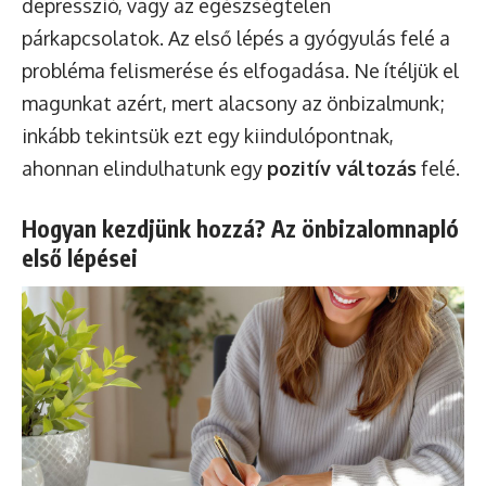
depresszió, vagy az egészségtelen
párkapcsolatok. Az első lépés a gyógyulás felé a
probléma felismerése és elfogadása. Ne ítéljük el
magunkat azért, mert alacsony az önbizalmunk;
inkább tekintsük ezt egy kiindulópontnak,
ahonnan elindulhatunk egy
pozitív változás
felé.
Hogyan kezdjünk hozzá? Az önbizalomnapló
első lépései