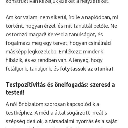
konstruktívan kezeljük ezeket a helyzeteket.
Amikor valami nem sikerül, írd le a naplódban, mi
történt, hogyan érzel, és mit tanultál belőle. Ne
ostorozd magad! Keresd a tanulságot, és
fogalmazz meg egy tervet, hogyan csinálnád
másképp legközelebb. Emlékezz: mindenki
hibázik, és ez rendben van. A lényeg, hogy
felálljunk, tanuljunk, és
folytassuk az utunkat
.
Testpozitivitás és önelfogadás: szeresd a
tested!
A női önbizalom szorosan kapcsolódik a
testképhez. A média által sugárzott irreális
szépségideálok, a társadalmi nyomás és a saját