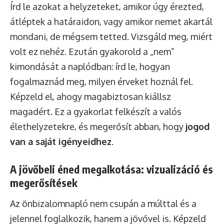
Írd le azokat a helyzeteket, amikor úgy érezted,
átléptek a határaidon, vagy amikor nemet akartál
mondani, de mégsem tetted. Vizsgáld meg, miért
volt ez nehéz. Ezután gyakorold a „nem”
kimondását a naplódban: írd le, hogyan
fogalmaznád meg, milyen érveket hoznál fel.
Képzeld el, ahogy magabiztosan kiállsz
magadért. Ez a gyakorlat felkészít a valós
élethelyzetekre, és megerősít abban, hogy
jogod
van a saját igényeidhez
.
A jövőbeli éned megalkotása: vizualizáció és
megerősítések
Az önbizalomnapló nem csupán a múlttal és a
jelennel foglalkozik, hanem a jövővel is. Képzeld