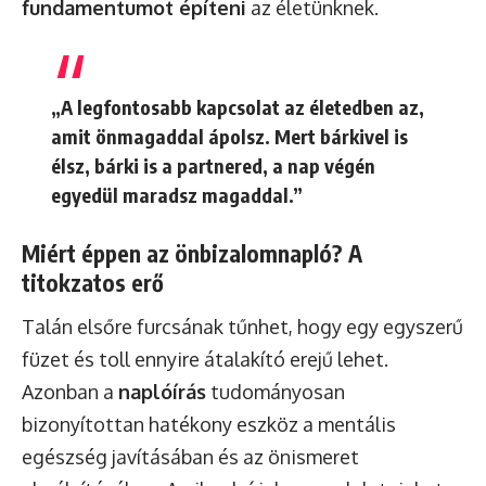
fundamentumot építeni
az életünknek.
„A legfontosabb kapcsolat az életedben az,
amit önmagaddal ápolsz. Mert bárkivel is
élsz, bárki is a partnered, a nap végén
egyedül maradsz magaddal.”
Miért éppen az önbizalomnapló? A
titokzatos erő
Talán elsőre furcsának tűnhet, hogy egy egyszerű
füzet és toll ennyire átalakító erejű lehet.
Azonban a
naplóírás
tudományosan
bizonyítottan hatékony eszköz a mentális
egészség javításában és az önismeret