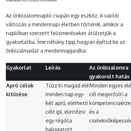
növelésében és a bizalom erősítésében.
Az önbizalomnapló csupán egy eszköz. A valódi
változás a mindennapi életben történik, amikor a
naplóban szerzett felismeréseket átültetjük a
gyakorlatba. Íme néhány tipp, hogyan építsd be az
önbizalmadat a mindennapjaidba:
Gyakorlat
Leírás
Az önbizalomra
gyakorolt hatás
Apró célok
Tűzz ki magad elé
Minden egyes elé
kitűzése
minden nap egy-
cél megerősíti a
két apró, elérhető
kompetenciaérze
célt (pl. elintézni
és a
egy régóta
cselekvőképessé
halogatott