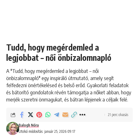
Tudd, hogy megérdemled a
legjobbat – női önbizalomnapló
A "Tudd, hogy megérdemled a legjobbat – női
önbizalomnapló" egy inspiráló útmutató, amely segít
felfedezni önértékelésed és belső erőd. Gyakorlati feladatok
és bátorító gondolatok révén támogatja a nőket abban, hogy
merjék szeretni önmagukat, és bátran lépjenek a céljaik felé.
21 perc olvasás
Balogh Nóra
Utolsó módosítás: január 25, 2026 09:17