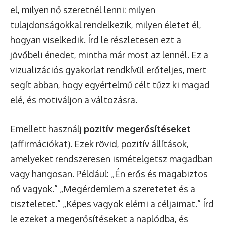
el, milyen nő szeretnél lenni: milyen
tulajdonságokkal rendelkezik, milyen életet él,
hogyan viselkedik. Írd le részletesen ezt a
jövőbeli énedet, mintha már most az lennél. Ez a
vizualizációs gyakorlat rendkívül erőteljes, mert
segít abban, hogy egyértelmű célt tűzz ki magad
elé, és motiváljon a változásra.
Emellett használj
pozitív megerősítéseket
(affirmációkat). Ezek rövid, pozitív állítások,
amelyeket rendszeresen ismételgetsz magadban
vagy hangosan. Például: „Én erős és magabiztos
nő vagyok.” „Megérdemlem a szeretetet és a
tiszteletet.” „Képes vagyok elérni a céljaimat.” Írd
le ezeket a megerősítéseket a naplódba, és