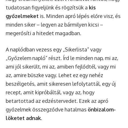
tudatosan figyeljünk és rögzítsük a
kis
győzelmeket
is. Minden apró lépés előre visz, és
minden siker – legyen az bármilyen kicsi –
megerősíti a hitedet magadban.
A naplódban vezess egy „Sikerlista” vagy
„Győzelem napló” részt. Írd le minden nap, mi az,
ami jól sikerült, mi az, amiben fejlődtél, vagy mi
az, amire büszke vagy. Lehet ez egy nehéz
beszélgetés, amit sikeresen lefolytattál, egy új
recept, amit kipróbáltál, vagy az, hogy
betartottad az edzéstervedet. Ezek az apró
győzelmek összegződve hatalmas
önbizalom-
löketet adnak
.