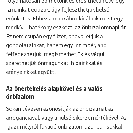
folyamatosan építhetünk és erősíthetünk. Ahogy
izmainkat eddzük, úgy fejleszthetjük belső
erőnket is. Ehhez a munkához kínálunk most egy
rendkívül hatékony eszközt: az
önbizalomnaplót
.
Ez nem csupán egy füzet, ahova leírjuk a
gondolatainkat, hanem egy intim tér, ahol
felfedezhetjük, megismerhetjük és végül
szerethetjük önmagunkat, hibáinkkal és
erényeinkkel együtt.
Az önértékelés alapkövei és a valós
önbizalom
Sokan tévesen azonosítják az önbizalmat az
arroganciával, vagy a külső sikerek mértékével. Az
igazi, mélyről fakadó önbizalom azonban sokkal