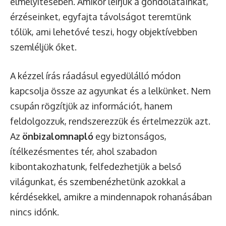
elmélyítésében. Amikor leírjuk a gondolatainkat,
érzéseinket, egyfajta távolságot teremtünk
tőlük, ami lehetővé teszi, hogy objektívebben
szemléljük őket.
A kézzel írás ráadásul egyedülálló módon
kapcsolja össze az agyunkat és a lelkünket. Nem
csupán rögzítjük az információt, hanem
feldolgozzuk, rendszerezzük és értelmezzük azt.
Az
önbizalomnapló
egy biztonságos,
ítélkezésmentes tér, ahol szabadon
kibontakozhatunk, felfedezhetjük a belső
világunkat, és szembenézhetünk azokkal a
kérdésekkel, amikre a mindennapok rohanásában
nincs időnk.