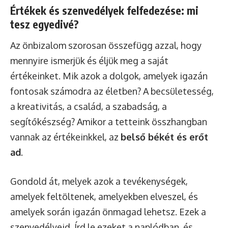
Értékek és szenvedélyek felfedezése: mi
tesz egyedivé?
Az önbizalom szorosan összefügg azzal, hogy
mennyire ismerjük és éljük meg a saját
értékeinket. Mik azok a dolgok, amelyek igazán
fontosak számodra az életben? A becsületesség,
a kreativitás, a család, a szabadság, a
segítőkészség? Amikor a tetteink összhangban
vannak az értékeinkkel, az
belső békét és erőt
ad
.
Gondold át, melyek azok a tevékenységek,
amelyek feltöltenek, amelyekben elveszel, és
amelyek során igazán önmagad lehetsz. Ezek a
szenvedélyeid. Írd le ezeket a naplódban, és