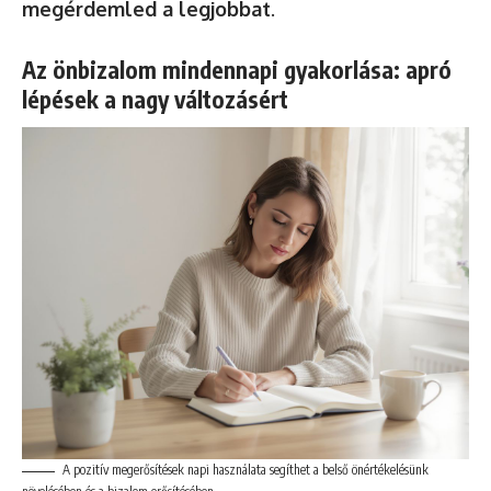
megérdemled a legjobbat
.
Az önbizalom mindennapi gyakorlása: apró
lépések a nagy változásért
A pozitív megerősítések napi használata segíthet a belső önértékelésünk