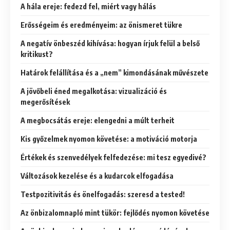
A hála ereje: fedezd fel, miért vagy hálás
Erősségeim és eredményeim: az önismeret tükre
A negatív önbeszéd kihívása: hogyan írjuk felül a belső
kritikust?
Határok felállítása és a „nem” kimondásának művészete
A jövőbeli éned megalkotása: vizualizáció és
megerősítések
A megbocsátás ereje: elengedni a múlt terheit
Kis győzelmek nyomon követése: a motiváció motorja
Értékek és szenvedélyek felfedezése: mi tesz egyedivé?
Változások kezelése és a kudarcok elfogadása
Testpozitivitás és önelfogadás: szeresd a tested!
Az önbizalomnapló mint tükör: fejlődés nyomon követése