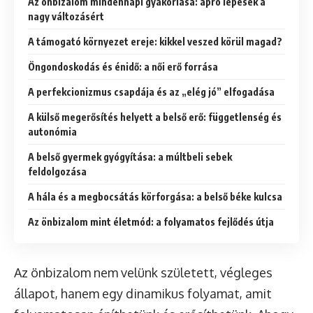
Az önbizalom mindennapi gyakorlása: apró lépések a
nagy változásért
A támogató környezet ereje: kikkel veszed körül magad?
Öngondoskodás és énidő: a női erő forrása
A perfekcionizmus csapdája és az „elég jó” elfogadása
A külső megerősítés helyett a belső erő: függetlenség és
autonómia
A belső gyermek gyógyítása: a múltbeli sebek
feldolgozása
A hála és a megbocsátás körforgása: a belső béke kulcsa
Az önbizalom mint életmód: a folyamatos fejlődés útja
Az önbizalom nem velünk született, végleges
állapot, hanem egy dinamikus folyamat, amit