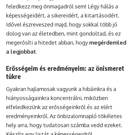
feledkezz meg önmagadról sem! Légy hálás a
képességeidért, a sikereidért, a kitartásodért.
Idővel észreveszed majd, hogy sokkal több jó
dolog van az életedben, mint gondoltad, és ez
megerősíti a hitedet abban, hogy
megérdemled
a legjobbat
.
Erősségeim és eredményeim: az önismeret
tükre
Gyakran hajlamosak vagyunk a hibáinkra és a
hiányosságainkra koncentrálni, miközben
elfeledkezünk az erősségeinkről és az elért
eredményeinkről. Az önbizalomnapló tökéletes
hely arra, hogy tudatosan számba vedd ezeket.
Készíts egy listát a képességeidről,