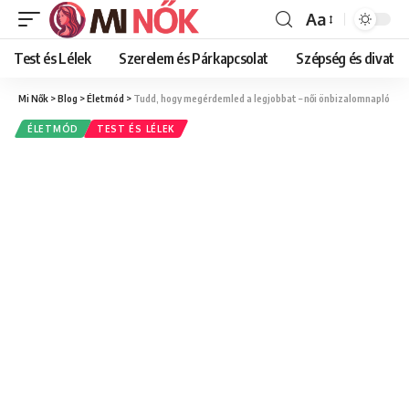
Aa
Font
Resizer
Test és Lélek
Szerelem és Párkapcsolat
Szépség és divat
Mi Nők
>
Blog
>
Életmód
>
Tudd, hogy megérdemled a legjobbat – női önbizalomnapló
ÉLETMÓD
TEST ÉS LÉLEK