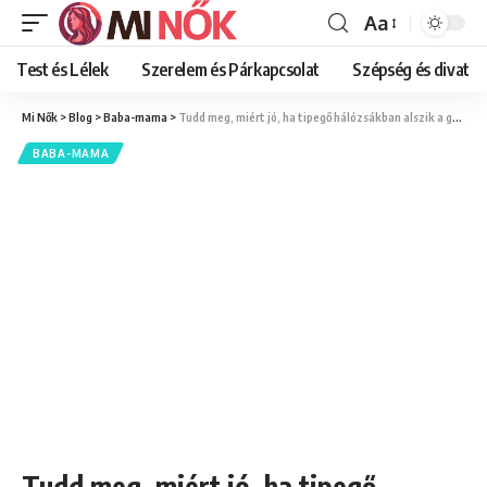
Aa
Font
Resizer
Test és Lélek
Szerelem és Párkapcsolat
Szépség és divat
Mi Nők
>
Blog
>
Baba-mama
>
Tudd meg, miért jó, ha tipegő hálózsákban alszik a gyermeked!
BABA-MAMA
Tudd meg, miért jó, ha tipegő