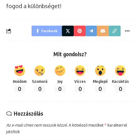
fogod a különbséget!
Facebook
Mit gondolsz?
Imádom
Szomorú
Joy
Vicces
Meglepő
Kacsintás
0
0
0
0
0
0
Hozzászólás
Az e-mail címet nem tesszük közzé.
A kötelező mezőket
*
karakterrel
jelöltük