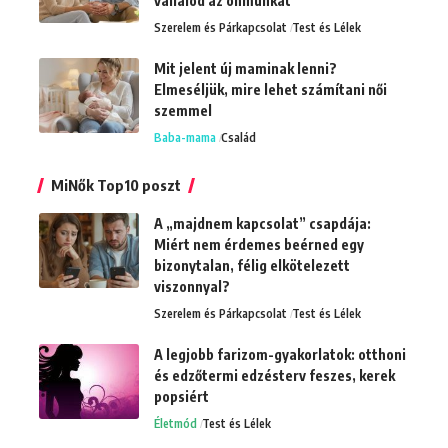
vállalod az önmunkát
Szerelem és Párkapcsolat
Test és Lélek
Mit jelent új maminak lenni?
Elmeséljük, mire lehet számítani női
szemmel
Baba-mama
Család
MiNők Top10 poszt
A „majdnem kapcsolat” csapdája:
Miért nem érdemes beérned egy
bizonytalan, félig elkötelezett
viszonnyal?
Szerelem és Párkapcsolat
Test és Lélek
A legjobb farizom-gyakorlatok: otthoni
és edzőtermi edzésterv feszes, kerek
popsiért
Életmód
Test és Lélek