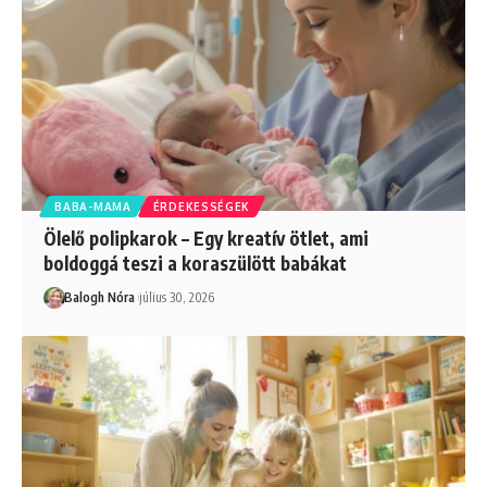
BABA-MAMA
ÉRDEKESSÉGEK
Ölelő polipkarok – Egy kreatív ötlet, ami
boldoggá teszi a koraszülött babákat
Balogh Nóra
július 30, 2026