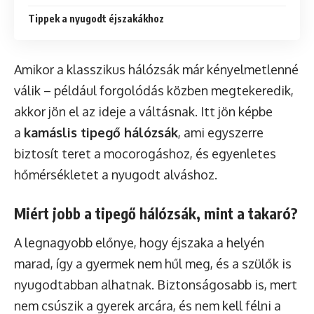
Tippek a nyugodt éjszakákhoz
Amikor a klasszikus hálózsák már kényelmetlenné
válik – például forgolódás közben megtekeredik,
akkor jön el az ideje a váltásnak. Itt jön képbe
a
kamáslis tipegő hálózsák
, ami egyszerre
biztosít teret a mocorogáshoz, és egyenletes
hőmérsékletet a nyugodt alváshoz.
Miért jobb a tipegő hálózsák, mint a takaró?
A legnagyobb előnye, hogy éjszaka a helyén
marad, így a gyermek nem hűl meg, és a szülők is
nyugodtabban alhatnak. Biztonságosabb is, mert
nem csúszik a gyerek arcára, és nem kell félni a