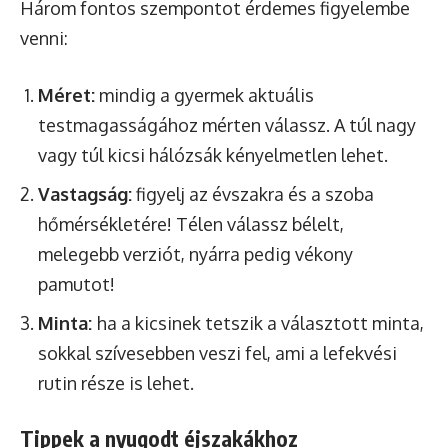
Három fontos szempontot érdemes figyelembe
venni:
Méret:
mindig a gyermek aktuális
testmagasságához mérten válassz. A túl nagy
vagy túl kicsi hálózsák kényelmetlen lehet.
Vastagság:
figyelj az évszakra és a szoba
hőmérsékletére! Télen válassz bélelt,
melegebb verziót, nyárra pedig vékony
pamutot!
Minta:
ha a kicsinek tetszik a választott minta,
sokkal szívesebben veszi fel, ami a lefekvési
rutin része is lehet.
Tippek a nyugodt éjszakákhoz