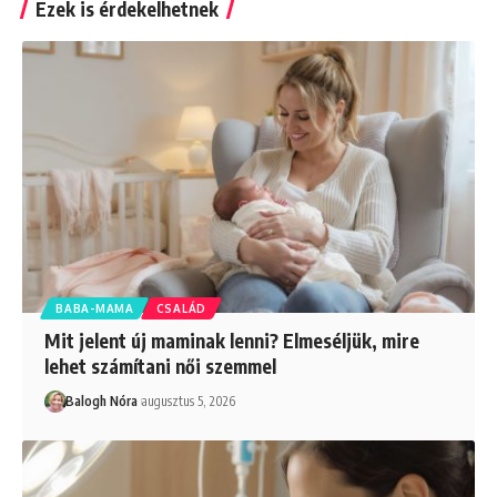
Ezek is érdekelhetnek
BABA-MAMA
CSALÁD
Mit jelent új maminak lenni? Elmeséljük, mire
lehet számítani női szemmel
Balogh Nóra
augusztus 5, 2026