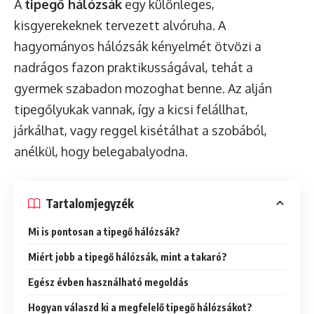
A
tipegő hálózsák
egy különleges,
kisgyerekeknek tervezett alvóruha. A
hagyományos hálózsák kényelmét ötvözi a
nadrágos fazon praktikusságával, tehát a
gyermek szabadon mozoghat benne. Az alján
tipegőlyukak vannak, így a kicsi felállhat,
járkálhat, vagy reggel kisétálhat a szobából,
anélkül, hogy belegabalyodna.
Tartalomjegyzék
Mi is pontosan a tipegő hálózsák?
Miért jobb a tipegő hálózsák, mint a takaró?
Egész évben használható megoldás
Hogyan válaszd ki a megfelelő tipegő hálózsákot?