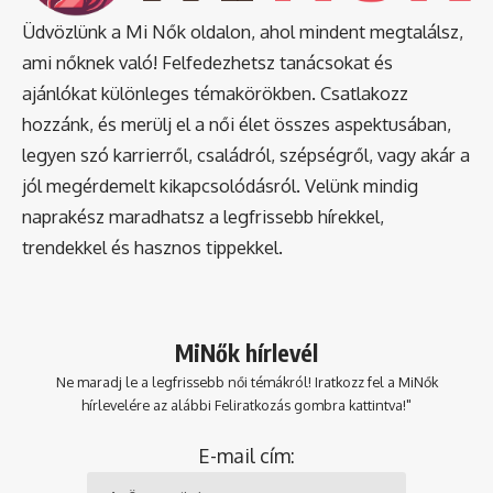
Üdvözlünk a Mi Nők oldalon, ahol mindent megtalálsz,
ami nőknek való! Felfedezhetsz tanácsokat és
ajánlókat különleges témakörökben. Csatlakozz
hozzánk, és merülj el a női élet összes aspektusában,
legyen szó karrierről, családról, szépségről, vagy akár a
jól megérdemelt kikapcsolódásról. Velünk mindig
naprakész maradhatsz a legfrissebb hírekkel,
trendekkel és hasznos tippekkel.
MiNők hírlevél
Ne maradj le a legfrissebb női témákról! Iratkozz fel a MiNők
hírlevelére az alábbi Feliratkozás gombra kattintva!"
E-mail cím: