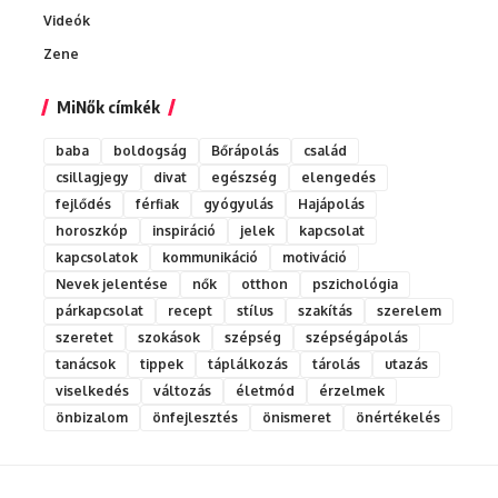
Videók
Zene
MiNők címkék
baba
boldogság
Bőrápolás
család
csillagjegy
divat
egészség
elengedés
fejlődés
férfiak
gyógyulás
Hajápolás
horoszkóp
inspiráció
jelek
kapcsolat
kapcsolatok
kommunikáció
motiváció
Nevek jelentése
nők
otthon
pszichológia
párkapcsolat
recept
stílus
szakítás
szerelem
szeretet
szokások
szépség
szépségápolás
tanácsok
tippek
táplálkozás
tárolás
utazás
viselkedés
változás
életmód
érzelmek
önbizalom
önfejlesztés
önismeret
önértékelés