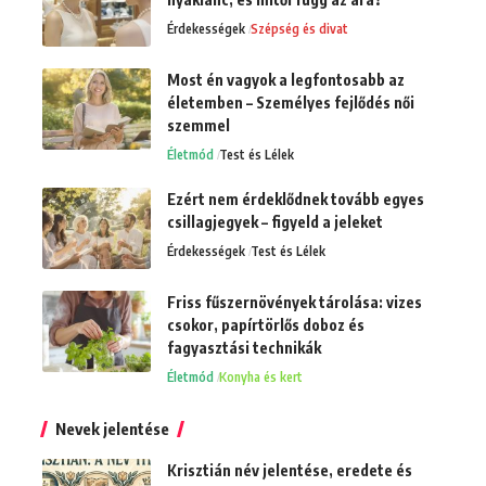
Érdekességek
Szépség és divat
Most én vagyok a legfontosabb az
életemben – Személyes fejlődés női
szemmel
Életmód
Test és Lélek
Ezért nem érdeklődnek tovább egyes
csillagjegyek – figyeld a jeleket
Érdekességek
Test és Lélek
Friss fűszernövények tárolása: vizes
csokor, papírtörlős doboz és
fagyasztási technikák
Életmód
Konyha és kert
Nevek jelentése
Krisztián név jelentése, eredete és