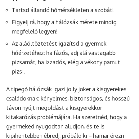
Tartsd állandó hőmérsékleten a szobát!
Figyelj rá, hogy a hálózsák mérete mindig
megfelelő legyen!
Az aláöltöztetést igazítsd a gyermek
hőérzetéhez: ha fázós, adj alá vastagabb
pizsamát, ha izzadós, elég a vékony pamut
pizsi.
A tipegő hálózsák igazi jolly joker a kisgyerekes
családoknak: kényelmes, biztonságos, és hosszú
távon nyújt megoldást a kisgyerekkori
kitakarózás problémájára. Ha szeretnéd, hogy a
gyermeked nyugodtan aludjon, és te is
kipihentebben ébredj, próbáld ki – hamar érezni