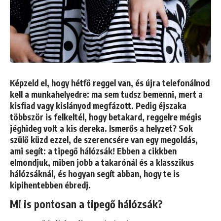
Képzeld el, hogy hétfő reggel van, és újra telefonálnod
kell a munkahelyedre: ma sem tudsz bemenni, mert a
kisfiad vagy kislányod megfázott. Pedig éjszaka
többször is felkeltél, hogy betakard, reggelre mégis
jéghideg volt a kis dereka. Ismerős a helyzet? Sok
szülő küzd ezzel, de szerencsére van egy megoldás,
ami segít: a tipegő hálózsák! Ebben a cikkben
elmondjuk, miben jobb a takarónál és a klasszikus
hálózsáknál, és hogyan segít abban, hogy te is
kipihentebben ébredj.
Mi is pontosan a tipegő hálózsák?