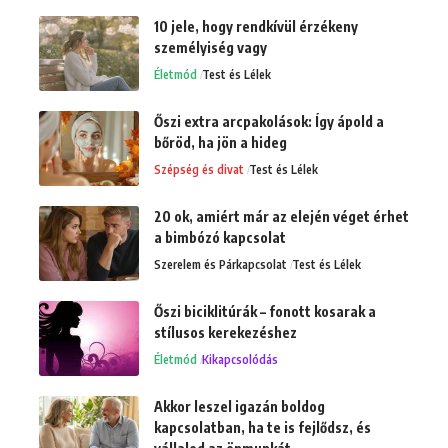
10 jele, hogy rendkívül érzékeny
személyiség vagy
Életmód
Test és Lélek
Őszi extra arcpakolások: Így ápold a
bőröd, ha jön a hideg
Szépség és divat
Test és Lélek
20 ok, amiért már az elején véget érhet
a bimbózó kapcsolat
Szerelem és Párkapcsolat
Test és Lélek
Őszi biciklitúrák – fonott kosarak a
stílusos kerekezéshez
Életmód
Kikapcsolódás
Akkor leszel igazán boldog
kapcsolatban, ha te is fejlődsz, és