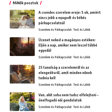
MiNők posztok
A csendes szerelem ereje: 5 ok, amiért
nincs jobb a nyugodt és békés
párkapcsolatnál
Szerelem és Párkapcsolat
Test és Lélek
Üzenet neked a magányos estéken:
Eljön a nap, amikor nem leszel többé
egyedül
Szerelem és Párkapcsolat
Test és Lélek
25 tanulság a szerelemről és az
elengedésről, amit minden nőnek
tudnia kell
Szerelem és Párkapcsolat
Test és Lélek
Van, akit soha nem tudsz elfelejteni –
önelfogadó női gondolatok
Szerelem és Párkapcsolat
Test és Lélek