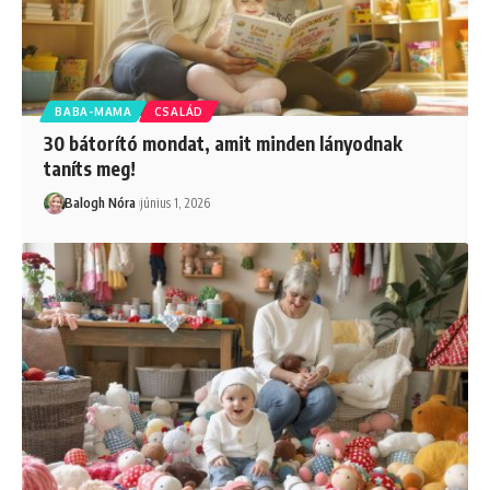
BABA-MAMA
CSALÁD
30 bátorító mondat, amit minden lányodnak
taníts meg!
Balogh Nóra
június 1, 2026