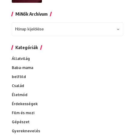
MiNők Archívum
MiNők
Archívum
Kategóriák
Állatvilág
Baba-mama
belföld
Család
Életmód
Érdekességek
Film és mozi
Gépészet
Gyereknevelés