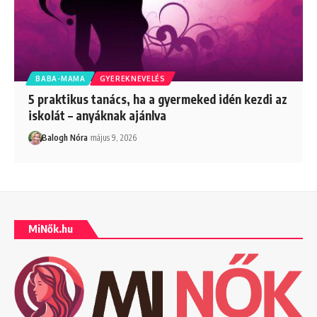
BABA-MAMA
GYEREKNEVELÉS
5 praktikus tanács, ha a gyermeked idén kezdi az
iskolát – anyáknak ajánlva
Balogh Nóra
május 9, 2026
MiNők.hu