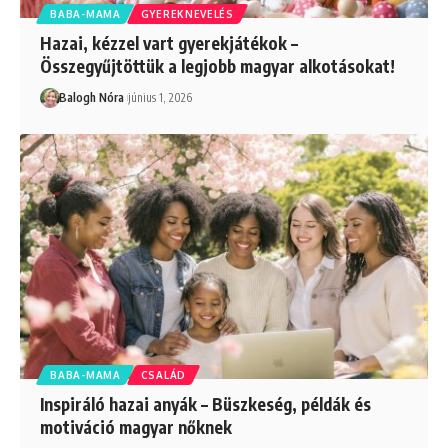
BABA-MAMA
GYEREKNEVELÉS
Hazai, kézzel vart gyerekjátékok –
Összegyűjtöttük a legjobb magyar alkotásokat!
Balogh Nóra
június 1, 2026
BABA-MAMA
CSALÁD
Inspiráló hazai anyák – Büszkeség, példák és
motiváció magyar nőknek