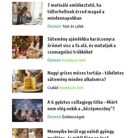
7 motiváló emlékeztető, ha
túlterheltnek érzed magad a
mindennapokban
Életmód
Test és Lélek
Sütemény ajándékba karácsonyra
örömet visz a fa alá, és mutatjuk a
csomagolási trükköket
Életmód
Konyha és kert
Nagyi grízes mézes tortája – tökéletes
sütemény minden alkalomra?
Család
Konyha és kert
A 6 győztes csillagjegy titka – Miért
nem elég nekik a „középmezőny”?
Életmód
Érdekességek
Mennyibe kerül egy valódi gyöngy
nyaklánc, és mitől függ az ára?