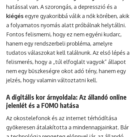
hatással van. A szorongás, a depresszió és a
kiégés
egyre gyakoribbá válik a nők körében, akik
a folyamatos nyomás alatt próbálnak helytállni.
Fontos felismerni, hogy ez nem egyéni kudarc,
hanem egy rendszerbeli probléma, amelyre
tudatos válaszokat kell találnunk. Az első lépés a
felismerés, hogy a „túl elfoglalt vagyok” állapot
nem egy büszkeségre okot adó tény, hanem egy
jelzés, hogy valamin változtatni kell.
A digitális kor árnyoldala: Az állandó online
jelenlét és a FOMO hatása
Az okostelefonok és az internet térhódítása
gyökeresen átalakította a mindennapjainkat. Bár
a technológia rengeteg előnnyel jár, az állandó