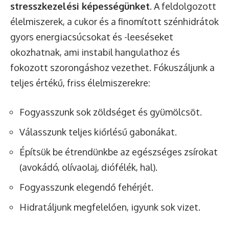
stresszkezelési képességünket
. A feldolgozott
élelmiszerek, a cukor és a finomított szénhidrátok
gyors energiacsúcsokat és -leeséseket
okozhatnak, ami instabil hangulathoz és
fokozott szorongáshoz vezethet. Fókuszáljunk a
teljes értékű, friss élelmiszerekre:
Fogyasszunk sok zöldséget és gyümölcsöt.
Válasszunk teljes kiőrlésű gabonákat.
Építsük be étrendünkbe az egészséges zsírokat
(avokádó, olívaolaj, diófélék, hal).
Fogyasszunk elegendő fehérjét.
Hidratáljunk megfelelően, igyunk sok vizet.