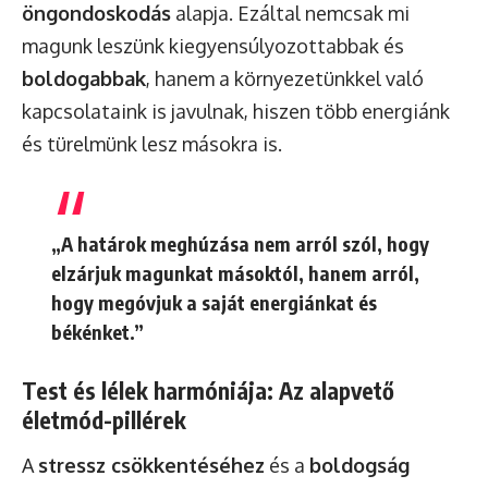
öngondoskodás
alapja. Ezáltal nemcsak mi
magunk leszünk kiegyensúlyozottabbak és
boldogabbak
, hanem a környezetünkkel való
kapcsolataink is javulnak, hiszen több energiánk
és türelmünk lesz másokra is.
„A határok meghúzása nem arról szól, hogy
elzárjuk magunkat másoktól, hanem arról,
hogy megóvjuk a saját energiánkat és
békénket.”
Test és lélek harmóniája: Az alapvető
életmód-pillérek
A
stressz csökkentéséhez
és a
boldogság