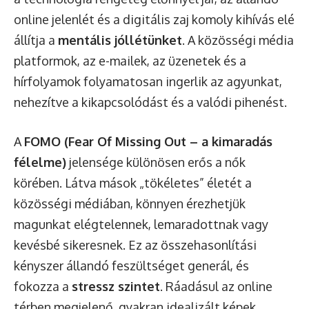
online jelenlét és a digitális zaj komoly kihívás elé
állítja a
mentális jóllétünket
. A közösségi média
platformok, az e-mailek, az üzenetek és a
hírfolyamok folyamatosan ingerlik az agyunkat,
nehezítve a kikapcsolódást és a valódi pihenést.
A
FOMO (Fear Of Missing Out – a kimaradás
félelme)
jelensége különösen erős a nők
körében. Látva mások „tökéletes” életét a
közösségi médiában, könnyen érezhetjük
magunkat elégtelennek, lemaradottnak vagy
kevésbé sikeresnek. Ez az összehasonlítási
kényszer állandó feszültséget generál, és
fokozza a
stressz szintet
. Ráadásul az online
térben megjelenő, gyakran idealizált képek