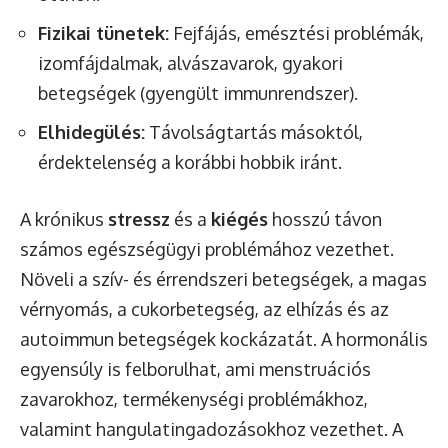
Fizikai tünetek:
Fejfájás, emésztési problémák,
izomfájdalmak, alvászavarok, gyakori
betegségek (gyengült immunrendszer).
Elhidegülés:
Távolságtartás másoktól,
érdektelenség a korábbi hobbik iránt.
A krónikus
stressz
és a
kiégés
hosszú távon
számos egészségügyi problémához vezethet.
Növeli a szív- és érrendszeri betegségek, a magas
vérnyomás, a cukorbetegség, az elhízás és az
autoimmun betegségek kockázatát. A hormonális
egyensúly is felborulhat, ami menstruációs
zavarokhoz, termékenységi problémákhoz,
valamint hangulatingadozásokhoz vezethet. A