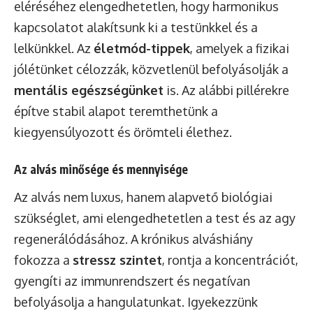
eléréséhez elengedhetetlen, hogy harmonikus
kapcsolatot alakítsunk ki a testünkkel és a
lelkünkkel. Az
életmód-tippek
, amelyek a fizikai
jólétünket célozzák, közvetlenül befolyásolják a
mentális egészségünket
is. Az alábbi pillérekre
építve stabil alapot teremthetünk a
kiegyensúlyozott és örömteli élethez.
Az alvás minősége és mennyisége
Az alvás nem luxus, hanem alapvető biológiai
szükséglet, ami elengedhetetlen a test és az agy
regenerálódásához. A krónikus alváshiány
fokozza a
stressz szintet
, rontja a koncentrációt,
gyengíti az immunrendszert és negatívan
befolyásolja a hangulatunkat. Igyekezzünk