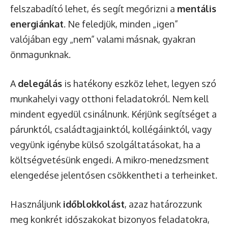
felszabadító lehet, és segít megőrizni a
mentális
energiánkat
. Ne feledjük, minden „igen”
valójában egy „nem” valami másnak, gyakran
önmagunknak.
A
delegálás
is hatékony eszköz lehet, legyen szó
munkahelyi vagy otthoni feladatokról. Nem kell
mindent egyedül csinálnunk. Kérjünk segítséget a
párunktól, családtagjainktól, kollégáinktól, vagy
vegyünk igénybe külső szolgáltatásokat, ha a
költségvetésünk engedi. A mikro-menedzsment
elengedése jelentősen csökkentheti a terheinket.
Használjunk
időblokkolást
, azaz határozzunk
meg konkrét időszakokat bizonyos feladatokra,