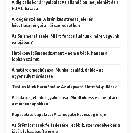
A digitális kor árnyoldala: Az állandó online jelenlét és a
FOMO hatása
A kiégés szélén: A krónikus stressz jelei és
következményei a női szervezetben
Az önismeret ereje: Miért fontos tudnunk, mire vágyunk
valójában?
Hatékony időmenedzsment – nem a több, hanem a
jobban számít
A határok meghúzása: Munka, család, énidő – az
egyensúly művészete
Test és lélek harmóniája: Az alapvető életmód-pillérek
A tudatos jelenlét gyakorlása: Mindfulness és meditáció
a mindennapokban
Kapcsolatok ápolása: A támogató közösség ereje
Az örömforrások felfedezése: Hobbik, szenvedélyek és a
játék felszabadító ereje