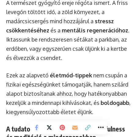
A természet gyógyító ereje régóta ismert. A friss
levegőn töltött idő, a zöld környezet, a
madárcsicsergés mind hozzájárul a
stressz
csökkentéséhez
és a
mentális regenerációhoz
.
Iktassunk be rendszeresen sétákat a parkban, az
erdőben, vagy egyszerűen csak üljünk ki a kertbe
és élvezzük a csendet.
Ezek az alapvető
életmód-tippek
nem csupán a
fizikai egészségünket támogatják, hanem szilárd
alapot biztosítanak ahhoz, hogy hatékonyabban
kezeljük a mindennapi kihívásokat, és
boldogabb
,
kiegyensúlyozottabb életet éljünk.
A tudatos jelenlét gyakorlása: Mindfulness