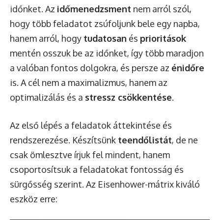
időnket. Az
időmenedzsment
nem arról szól,
hogy több feladatot zsúfoljunk bele egy napba,
hanem arról, hogy
tudatosan
és
prioritások
mentén osszuk be az időnket, így több maradjon
a valóban fontos dolgokra, és persze az
énidőre
is. A cél nem a maximalizmus, hanem az
optimalizálás és a
stressz csökkentése
.
Az első lépés a feladatok áttekintése és
rendszerezése. Készítsünk
teendőlistát
, de ne
csak ömlesztve írjuk fel mindent, hanem
csoportosítsuk a feladatokat fontosság és
sürgősség szerint. Az Eisenhower-mátrix kiváló
eszköz erre: