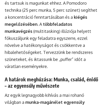
és tartsuk is magunkat ehhez. A Pomodoro
technika (25 perc munka, 5 perc szünet) segíthet
a koncentráció fenntartásában és a
kiégés
megelőzésében
. A
többfeladatos
munkavégzés
(multitasking) illúziója helyett
fókuszáljunk egy feladatra egyszerre, ezzel
növelve a hatékonyságot és csökkentve a
hibalehetőségeket. Tervezzünk be rendszeres
szüneteket, és iktassunk be „puffer” időt a
váratlan eseményekre.
A határok meghúzása: Munka, család, énidő
– az egyensúly művészete
Az egyik legnagyobb kihívás a mai rohanó
világban a
munka-magánélet egyensúly