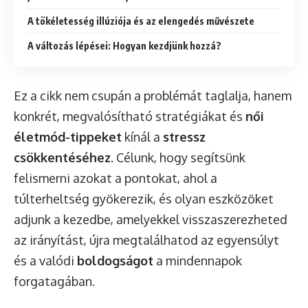
A tökéletesség illúziója és az elengedés művészete
A változás lépései: Hogyan kezdjünk hozzá?
Ez a cikk nem csupán a problémát taglalja, hanem
konkrét, megvalósítható stratégiákat és
női
életmód-tippeket
kínál a
stressz
csökkentéséhez
. Célunk, hogy segítsünk
felismerni azokat a pontokat, ahol a
túlterheltség gyökerezik, és olyan eszközöket
adjunk a kezedbe, amelyekkel visszaszerezheted
az irányítást, újra megtalálhatod az egyensúlyt
és a valódi
boldogságot
a mindennapok
forgatagában.