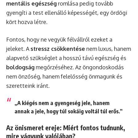
mentális egészség
romlása pedig tovább
gyengíti a test ellenálló képességét, egy ördögi
kört hozva létre.
Fontos, hogy ne vegyük félvállról ezeket a
jeleket. A
stressz csökkentése
nem luxus, hanem
alapvető szükséglet a hosszú távú egészség és
boldogság
megőrzéséhez. Az öngondoskodás
nem önzőség, hanem felelősség önmagunk és
szeretteink iránt.
„A kiégés nem a gyengeség jele, hanem
annak a jele, hogy túl sokáig voltál túl erős.”
Az önismeret ereje: Miért fontos tudnunk,
mire vágyunk valójában?