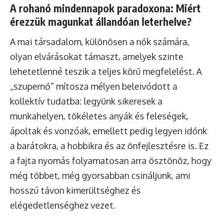
A rohanó mindennapok paradoxona: Miért
érezzük magunkat állandóan leterhelve?
A mai társadalom, különösen a nők számára,
olyan elvárásokat támaszt, amelyek szinte
lehetetlenné teszik a teljes körű megfelelést. A
„szupernő” mítosza mélyen beleivódott a
kollektív tudatba: legyünk sikeresek a
munkahelyen, tökéletes anyák és feleségek,
ápoltak és vonzóak, emellett pedig legyen időnk
a barátokra, a hobbikra és az önfejlesztésre is. Ez
a fajta nyomás folyamatosan arra ösztönöz, hogy
még többet, még gyorsabban csináljunk, ami
hosszú távon kimerültséghez és
elégedetlenséghez vezet.