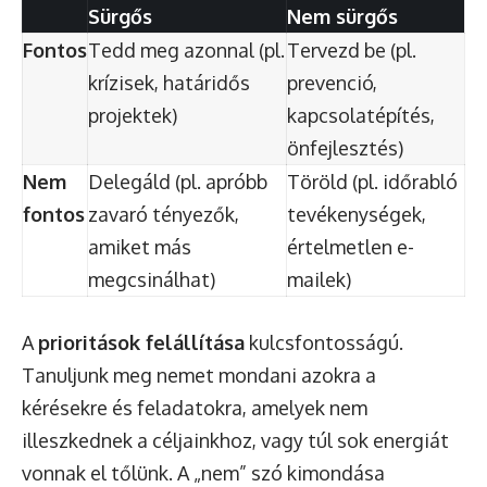
Sürgős
Nem sürgős
Fontos
Tedd meg azonnal (pl.
Tervezd be (pl.
krízisek, határidős
prevenció,
projektek)
kapcsolatépítés,
önfejlesztés)
Nem
Delegáld (pl. apróbb
Töröld (pl. időrabló
fontos
zavaró tényezők,
tevékenységek,
amiket más
értelmetlen e-
megcsinálhat)
mailek)
A
prioritások felállítása
kulcsfontosságú.
Tanuljunk meg nemet mondani azokra a
kérésekre és feladatokra, amelyek nem
illeszkednek a céljainkhoz, vagy túl sok energiát
vonnak el tőlünk. A „nem” szó kimondása