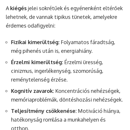
A
kiégés
jelei sokrétűek és egyénenként eltérőek
lehetnek, de vannak tipikus tünetek, amelyekre
érdemes odafigyelni:
Fizikai kimerültség:
Folyamatos fáradtság,
még pihenés után is, energiahiány.
Érzelmi kimerültség:
Érzelmi üresség,
cinizmus, ingerlékenység, szomorúság,
reménytelenség érzése.
Kognitív zavarok:
Koncentrációs nehézségek,
memóriaproblémák, döntéshozási nehézségek.
Teljesítmény csökkenése:
Motiváció hiánya,
hatékonyság romlása a munkahelyen és
otthon.