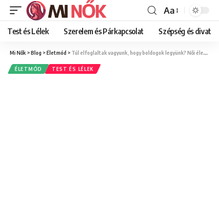
Aa
Font
Resizer
Test és Lélek
Szerelem és Párkapcsolat
Szépség és divat
Mi Nők
>
Blog
>
Életmód
>
Túl elfoglaltak vagyunk, hogy boldogok legyünk? Női életmód-tippek a stressz csökkentéséhez
ÉLETMÓD
TEST ÉS LÉLEK