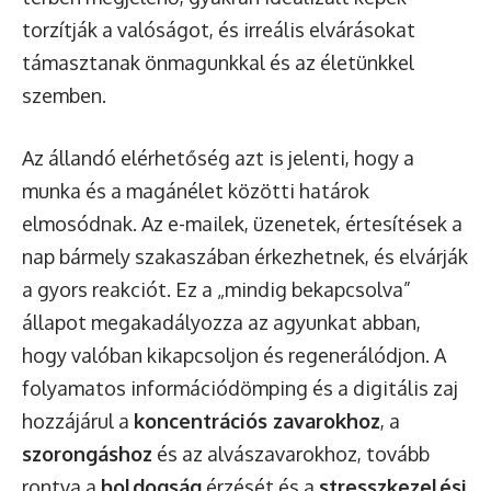
torzítják a valóságot, és irreális elvárásokat
támasztanak önmagunkkal és az életünkkel
szemben.
Az állandó elérhetőség azt is jelenti, hogy a
munka és a magánélet közötti határok
elmosódnak. Az e-mailek, üzenetek, értesítések a
nap bármely szakaszában érkezhetnek, és elvárják
a gyors reakciót. Ez a „mindig bekapcsolva”
állapot megakadályozza az agyunkat abban,
hogy valóban kikapcsoljon és regenerálódjon. A
folyamatos információdömping és a digitális zaj
hozzájárul a
koncentrációs zavarokhoz
, a
szorongáshoz
és az alvászavarokhoz, tovább
rontva a
boldogság
érzését és a
stresszkezelési