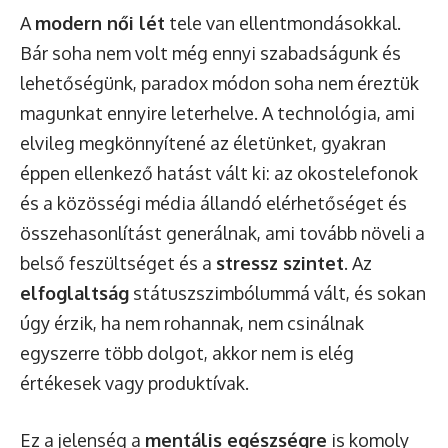
A
modern női lét
tele van ellentmondásokkal.
Bár soha nem volt még ennyi szabadságunk és
lehetőségünk, paradox módon soha nem éreztük
magunkat ennyire leterhelve. A technológia, ami
elvileg megkönnyítené az életünket, gyakran
éppen ellenkező hatást vált ki: az okostelefonok
és a közösségi média állandó elérhetőséget és
összehasonlítást generálnak, ami tovább növeli a
belső feszültséget és a
stressz szintet
. Az
elfoglaltság
státuszszimbólummá vált, és sokan
úgy érzik, ha nem rohannak, nem csinálnak
egyszerre több dolgot, akkor nem is elég
értékesek vagy produktívak.
Ez a jelenség a
mentális egészségre
is komoly