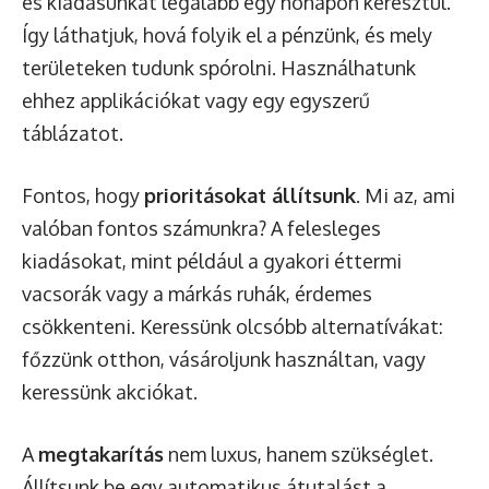
és kiadásunkat legalább egy hónapon keresztül.
Így láthatjuk, hová folyik el a pénzünk, és mely
területeken tudunk spórolni. Használhatunk
ehhez applikációkat vagy egy egyszerű
táblázatot.
Fontos, hogy
prioritásokat állítsunk
. Mi az, ami
valóban fontos számunkra? A felesleges
kiadásokat, mint például a gyakori éttermi
vacsorák vagy a márkás ruhák, érdemes
csökkenteni. Keressünk olcsóbb alternatívákat:
főzzünk otthon, vásároljunk használtan, vagy
keressünk akciókat.
A
megtakarítás
nem luxus, hanem szükséglet.
Állítsunk be egy automatikus átutalást a