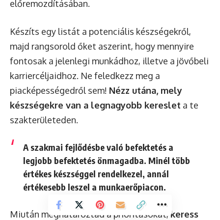
előremozdításában.
Készíts egy listát a potenciális készségekről,
majd rangsorold őket aszerint, hogy mennyire
fontosak a jelenlegi munkádhoz, illetve a jövőbeli
karriercéljaidhoz. Ne feledkezz meg a
piacképességedről sem!
Nézz utána, mely
készségekre van a legnagyobb kereslet
a te
szakterületeden.
A szakmai fejlődésbe való befektetés a
legjobb befektetés önmagadba. Minél több
értékes készséggel rendelkezel, annál
értékesebb leszel a munkaerőpiacon.
Miután meghatároztad a prioritásokat,
keress