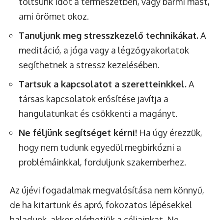
töltsünk időt a természetben, vagy bármi mást,
ami örömet okoz.
Tanuljunk meg stresszkezelő technikákat.
A
meditáció, a jóga vagy a légzőgyakorlatok
segíthetnek a stressz kezelésében.
Tartsuk a kapcsolatot a szeretteinkkel.
A
társas kapcsolatok erősítése javítja a
hangulatunkat és csökkenti a magányt.
Ne féljünk segítséget kérni!
Ha úgy érezzük,
hogy nem tudunk egyedül megbirkózni a
problémáinkkal, forduljunk szakemberhez.
Az újévi fogadalmak megvalósítása nem könnyű,
de ha kitartunk és apró, fokozatos lépésekkel
haladunk, akkor elérhetjük a céljainkat. Ne