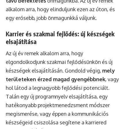
távú befektetés
önmagunkba. Az új év remek
alkalom arra, hogy elinduljunk ezen az úton, és
egy erősebb, jobb önmagunkká váljunk.
Karrier és szakmai fejlődés: új készségek
elsajátítása
Az új év remek alkalom arra, hogy
elgondolkodjunk szakmai fejlődésünkön és új
készségek elsajátításán. Gondold végig,
mely
területeken érzed magad gyengébbnek
, vagy
hol látod a legnagyobb fejlődési potenciált.
Talán egy új programnyelv elsajátítása, egy
hatékonyabb projektmenedzsment módszer
megismerése, vagy éppen a kommunikációs
készségeid csiszolása segítene a karriered