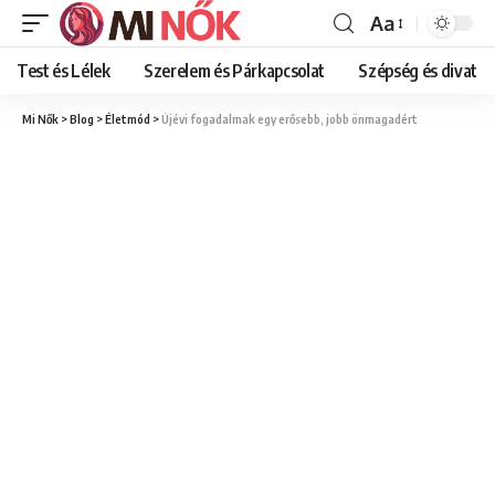
Aa
Font
Resizer
Test és Lélek
Szerelem és Párkapcsolat
Szépség és divat
Mi Nők
>
Blog
>
Életmód
>
Újévi fogadalmak egy erősebb, jobb önmagadért