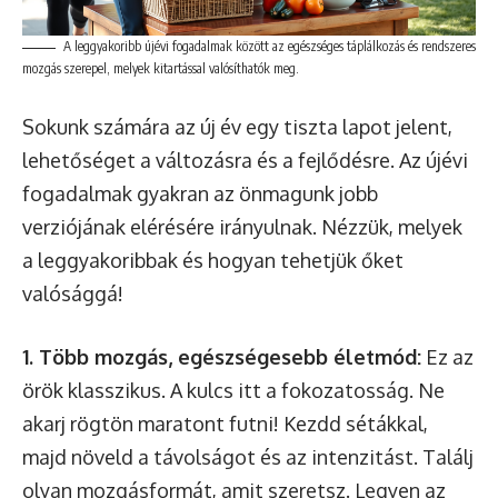
A leggyakoribb újévi fogadalmak között az egészséges táplálkozás és rendszeres
mozgás szerepel, melyek kitartással valósíthatók meg.
Sokunk számára az új év egy tiszta lapot jelent,
lehetőséget a változásra és a fejlődésre. Az újévi
fogadalmak gyakran az önmagunk jobb
verziójának elérésére irányulnak. Nézzük, melyek
a leggyakoribbak és hogyan tehetjük őket
valósággá!
1. Több mozgás, egészségesebb életmód:
Ez az
örök klasszikus. A kulcs itt a fokozatosság. Ne
akarj rögtön maratont futni! Kezdd sétákkal,
majd növeld a távolságot és az intenzitást. Találj
olyan mozgásformát, amit szeretsz. Legyen az