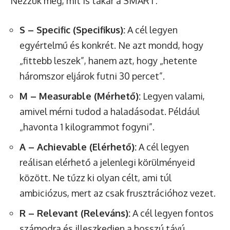
Nézzük meg, mit is takar a SMART:
S – Specific (Specifikus):
A cél legyen
egyértelmű és konkrét. Ne azt mondd, hogy
„fittebb leszek”, hanem azt, hogy „hetente
háromszor eljárok futni 30 percet”.
M – Measurable (Mérhető):
Legyen valami,
amivel mérni tudod a haladásodat. Például
„havonta 1 kilogrammot fogyni”.
A – Achievable (Elérhető):
A cél legyen
reálisan elérhető a jelenlegi körülményeid
között. Ne tűzz ki olyan célt, ami túl
ambiciózus, mert az csak frusztrációhoz vezet.
R – Relevant (Releváns):
A cél legyen fontos
számodra és illeszkedjen a hosszú távú