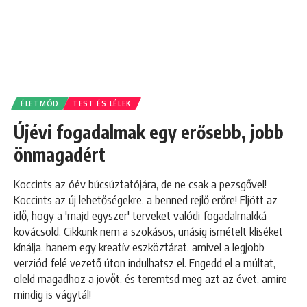
ÉLETMÓD
TEST ÉS LÉLEK
Újévi fogadalmak egy erősebb, jobb
önmagadért
Koccints az óév búcsúztatójára, de ne csak a pezsgővel!
Koccints az új lehetőségekre, a benned rejlő erőre! Eljött az
idő, hogy a 'majd egyszer' terveket valódi fogadalmakká
kovácsold. Cikkünk nem a szokásos, unásig ismételt kliséket
kínálja, hanem egy kreatív eszköztárat, amivel a legjobb
verziód felé vezető úton indulhatsz el. Engedd el a múltat,
öleld magadhoz a jövőt, és teremtsd meg azt az évet, amire
mindig is vágytál!