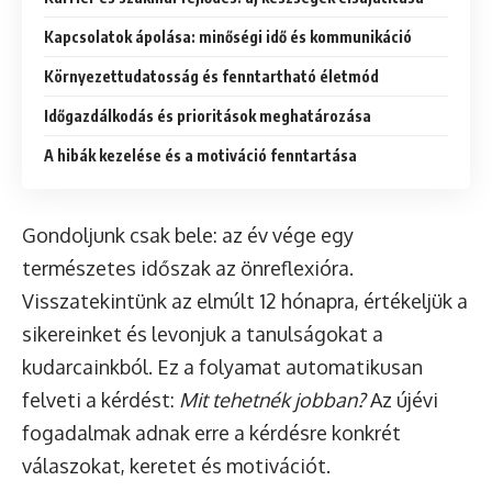
Kapcsolatok ápolása: minőségi idő és kommunikáció
Környezettudatosság és fenntartható életmód
Időgazdálkodás és prioritások meghatározása
A hibák kezelése és a motiváció fenntartása
Gondoljunk csak bele: az év vége egy
természetes időszak az önreflexióra.
Visszatekintünk az elmúlt 12 hónapra, értékeljük a
sikereinket és levonjuk a tanulságokat a
kudarcainkból. Ez a folyamat automatikusan
felveti a kérdést:
Mit tehetnék jobban?
Az újévi
fogadalmak adnak erre a kérdésre konkrét
válaszokat, keretet és motivációt.