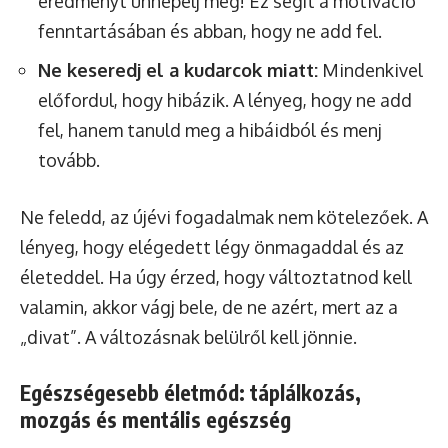
eredményt ünnepelj meg! Ez segít a motiváció
fenntartásában és abban, hogy ne add fel.
Ne keseredj el a kudarcok miatt:
Mindenkivel
előfordul, hogy hibázik. A lényeg, hogy ne add
fel, hanem tanuld meg a hibáidból és menj
tovább.
Ne feledd, az újévi fogadalmak nem kötelezőek. A
lényeg, hogy elégedett légy önmagaddal és az
életeddel. Ha úgy érzed, hogy változtatnod kell
valamin, akkor vágj bele, de ne azért, mert az a
„divat”. A változásnak belülről kell jönnie.
Egészségesebb életmód: táplálkozás,
mozgás és mentális egészség