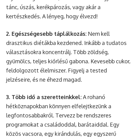
tánc, úszás, kerékpározás, vagy akár a
kertészkedés. A lényeg, hogy élvezd!
2. Egészségesebb táplálkozás:
Nem kell
drasztikus diétákba kezdened. Inkább a tudatos
választásokra koncentrálj. Több zöldség,
gyümölcs, teljes kiőrlésű gabona. Kevesebb cukor,
feldolgozott élelmiszer. Figyelj a tested
jelzéseire, és ne éhezd magad.
3. Több idő a szeretteinkkel:
A rohanó
hétköznapokban könnyen elfelejtkezünk a
legfontosabbakról. Tervezz be rendszeres
programokat a családoddal, barátaiddal. Egy
közös vacsora, egy kirándulás, egy egyszerű