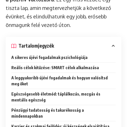
tiszta lap, amin megtervezhetjük a következő
évünket, és elindulhatunk egy jobb, erősebb
önmagunk felé vezető úton.
Tartalomjegyzék
A sikeres újévi fogadalmak pszichológiája
Reális célok kitűzése: SMART célok alkalmazása
A leggyakoribb újévi fogadalmak és hogyan valósítsd
meg őket
Egészségesebb életmód: táplálkozás, mozgás és
mentális egészség
Pénzügyi tudatosság és takarékosság a
mindennapokban
Karrier és szakmai fejlődés: új készségek elsajátítása