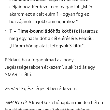
céljaidhoz. Kérdezd meg magadtól: „Miért
akarom ezt a célt elérni? Hogyan fog ez
hozzájárulni a jobb önmagamhoz?”
T – Time-bound (Időhöz kötött):
Határozz
meg egy határidőt a cél elérésére. Például
„Három hónap alatt lefogyok 3 kilót”.
Például, ha a fogadalmad az, hogy
„egészségesebben étkezem”, alakítsd át egy
SMART céllá:
Eredeti:
Egészségesebben étkezem.
SMART cél:
A következő hónapban minden héten
legalább négyszer készítek otthon ebédet,