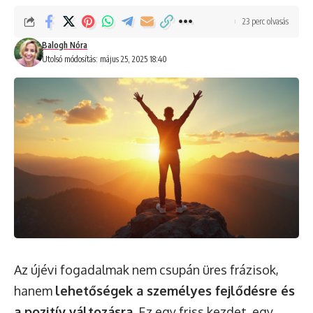
23 perc olvasás
Balogh Nóra
Utolsó módosítás: május 25, 2025 18:40
Az újévi fogadalmak nem csupán üres frázisok,
hanem
lehetőségek a személyes fejlődésre és
a pozitív változásra
. Ez egy friss kezdet, egy