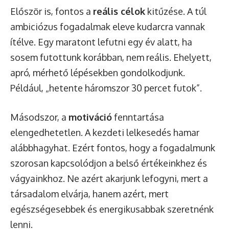
Először is, fontos a
reális célok
kitűzése. A túl
ambiciózus fogadalmak eleve kudarcra vannak
ítélve. Egy maratont lefutni egy év alatt, ha
sosem futottunk korábban, nem reális. Ehelyett,
apró, mérhető lépésekben gondolkodjunk.
Például, „hetente háromszor 30 percet futok”.
Másodszor, a
motiváció
fenntartása
elengedhetetlen. A kezdeti lelkesedés hamar
alábbhagyhat. Ezért fontos, hogy a fogadalmunk
szorosan kapcsolódjon a belső értékeinkhez és
vágyainkhoz. Ne azért akarjunk lefogyni, mert a
társadalom elvárja, hanem azért, mert
egészségesebbek és energikusabbak szeretnénk
lenni.