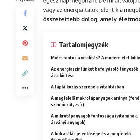
egész nap megőrizni. De mi áll valójá
vagy az energiaitalok jelentik a mego
összetettebb dolog, amely életmódu
Tartalomjegyzék
Miért fontos a vitalitás? A modern élet kihí
Az energiaszintünket befolyásoló tényezők
áttekintése
A táplálkozás szerepe a vitalitásban
A megfelelő makrotápanyagok aránya (fehér
szénhidrát, zsír)
A mikrotápanyagok fontossága (vitaminok,
ásványi anyagok)
A hidratálás jelentősége és a megfelelő