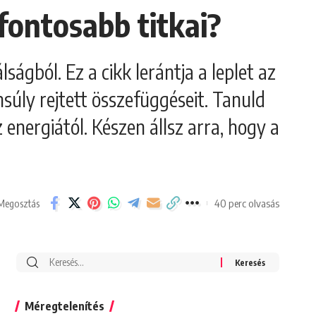
gfontosabb titkai?
lságból. Ez a cikk lerántja a leplet az
nsúly rejtett összefüggéseit. Tanuld
nergiától. Készen állsz arra, hogy a
40 perc olvasás
Megosztás
Search
for:
Méregtelenítés