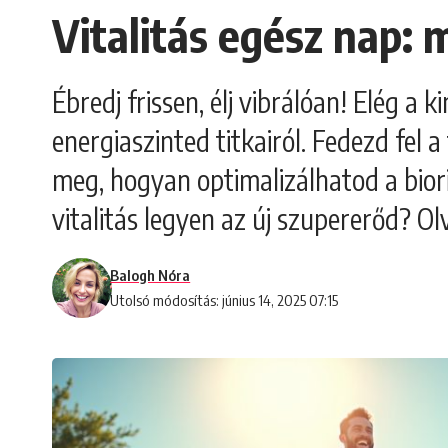
Vitalitás egész nap: 
Ébredj frissen, élj vibrálóan! Elég a 
energiaszinted titkairól. Fedezd fel 
meg, hogyan optimalizálhatod a bior
vitalitás legyen az új szupererőd? O
Balogh Nóra
Utolsó módosítás: június 14, 2025 07:15