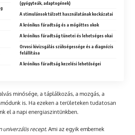
(gyógyteák, adaptogének)
ég
A stimulánsok túlzott használatának kockázatai
A krónikus fáradtság és a mögöttes okok
A krónikus fáradtság tünetei és lehetséges okai
Orvosi kivizsgálás szükségessége és a diagnózis
felállítása
,
A krónikus fáradtság kezelési lehetőségei
alvás minősége, a táplálkozás, a mozgás, a
módunk is. Ha ezeken a területeken tudatosan
nk el a napi energiaszintünkben.
n univerzális recept
. Ami az egyik embernek