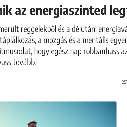
mik az energiaszinted le
kimerült reggelekből és a délutáni energiavá
a táplálkozás, a mozgás és a mentális egye
itmusodat, hogy egész nap robbanhass az e
lvass tovább!