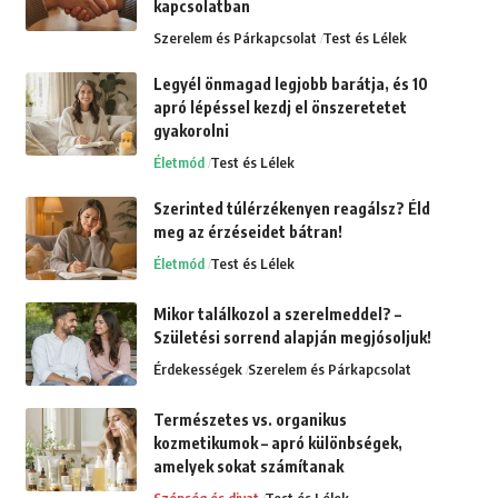
kapcsolatban
Szerelem és Párkapcsolat
Test és Lélek
Legyél önmagad legjobb barátja, és 10
apró lépéssel kezdj el önszeretetet
gyakorolni
Életmód
Test és Lélek
Szerinted túlérzékenyen reagálsz? Éld
meg az érzéseidet bátran!
Életmód
Test és Lélek
Mikor találkozol a szerelmeddel? –
Születési sorrend alapján megjósoljuk!
Érdekességek
Szerelem és Párkapcsolat
Természetes vs. organikus
kozmetikumok – apró különbségek,
amelyek sokat számítanak
Szépség és divat
Test és Lélek