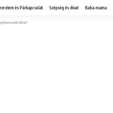
zerelem és Párkapcsolat
Szépség és divat
Baba-mama
legfontosabb titkai?