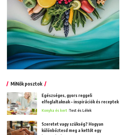
MiNők posztok
Egészséges, gyors reggeli
elfoglaltaknak – inspirációk és receptek
Konyha és kert
Test és Lélek
Szeretet vagy szükség? Hogyan
különböztesd meg a kettőt egy