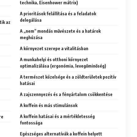
technika, Eisenhower mátrix)
A prioritások felállítása és a feladatok
delegálása
tik az
A „nem” mondás művészete és a határok
meghúzása
A környezet szerepe a vitalitásban
A munkahelyi és otthoni környezet
optimalizálása (ergonómia, levegőminőség)
A természet közelsége és a zöldterületek pozitív
hatásai
A zajszennyezés és a fényártalom csökkentése
A koffein és más stimulánsok
A koffein hatásai és a mértékletesség
re
fontossága
Egészséges alternatívák a koffein helyett