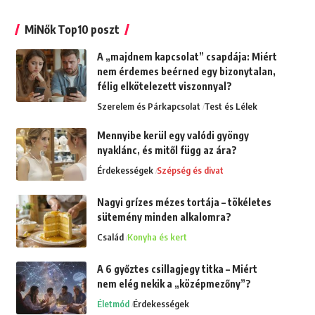
MiNők Top10 poszt
A „majdnem kapcsolat” csapdája: Miért
nem érdemes beérned egy bizonytalan,
félig elkötelezett viszonnyal?
Szerelem és Párkapcsolat
Test és Lélek
Mennyibe kerül egy valódi gyöngy
nyaklánc, és mitől függ az ára?
Érdekességek
Szépség és divat
Nagyi grízes mézes tortája – tökéletes
sütemény minden alkalomra?
Család
Konyha és kert
A 6 győztes csillagjegy titka – Miért
nem elég nekik a „középmezőny”?
Életmód
Érdekességek