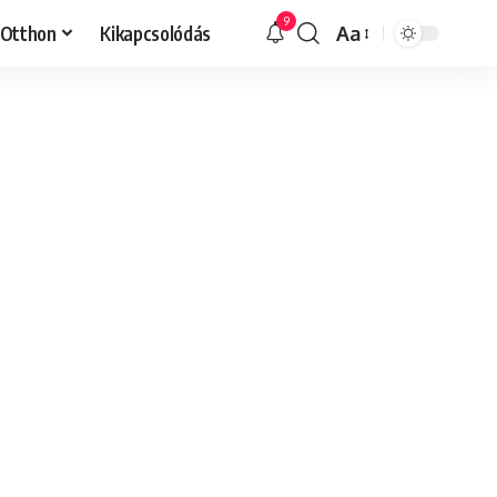
9
Otthon
Kikapcsolódás
Aa
Font
Resizer