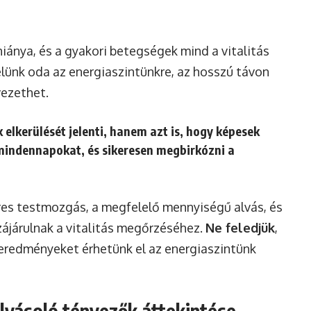
hiánya, és a gyakori betegségek mind a vitalitás
elünk oda az energiaszintünkre, az hosszú távon
ezethet.
 elkerülését jelenti, hanem azt is, hogy képesek
a mindennapokat, és sikeresen megbirkózni a
res testmozgás, a megfelelő mennyiségű alvás, és
zájárulnak a vitalitás megőrzéséhez.
Ne feledjük
,
s eredményeket érhetünk el az energiaszintünk
lyásoló tényezők áttekintése