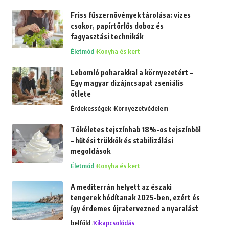
Friss fűszernövények tárolása: vizes
csokor, papírtörlős doboz és
fagyasztási technikák
Életmód
Konyha és kert
Lebomló poharakkal a környezetért –
Egy magyar dizájncsapat zseniális
ötlete
Érdekességek
Környezetvédelem
Tökéletes tejszínhab 18%-os tejszínből
– hűtési trükkök és stabilizálási
megoldások
Életmód
Konyha és kert
A mediterrán helyett az északi
tengerek hódítanak 2025-ben, ezért és
így érdemes újratervezned a nyaralást
belföld
Kikapcsolódás