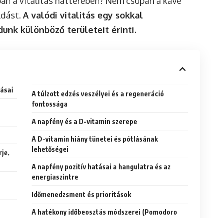
ban a vitalitás hátterében? Nem csupán a kávé
ldást.
A valódi vitalitás egy sokkal
nk különböző területeit érinti.
vásai
A túlzott edzés veszélyei és a regeneráció
fontossága
A napfény és a D-vitamin szerepe
A D-vitamin hiány tünetei és pótlásának
lehetőségei
je,
A napfény pozitív hatásai a hangulatra és az
energiaszintre
Időmenedzsment és prioritások
A hatékony időbeosztás módszerei (Pomodoro