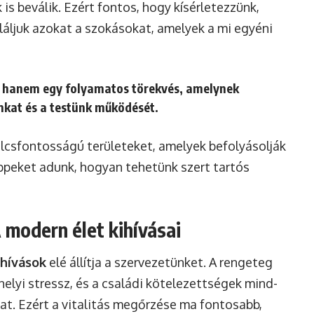
is beválik. Ezért fontos, hogy kísérletezzünk,
aláljuk azokat a szokásokat, amelyek a mi egyéni
él, hanem egy folyamatos törekvés, amelynek
kat és a testünk működését.
ulcsfontosságú területeket, amelyek befolyásolják
ippeket adunk, hogyan tehetünk szert tartós
A modern élet kihívásai
ihívások
elé állítja a szervezetünket. A rengeteg
helyi stressz, és a családi kötelezettségek mind-
at. Ezért a vitalitás megőrzése ma fontosabb,