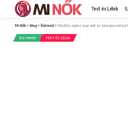
Test és Lélek
S
Mi Nők
>
Blog
>
Életmód
>
Vitalitás egész nap: mik az energiaszinted 
ÉLETMÓD
TEST ÉS LÉLEK