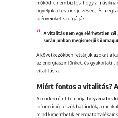
működik, nem biztos, hogy a másiknak 
figyeljük a testünk jelzéseit, és megt
igényeinket szolgálják.
A vitalitás nem egy elérhetetlen c
során jobban megismerjük önmagun
A következőkben feltárjuk azokat a k
az energiaszintünket, és gyakorlati t
vitalitásra.
Miért fontos a vitalitás? 
A modern élet tempója
folyamatos k
információ, a szűk határidők, a munka
mind kimeríthetik energiatartalékaink