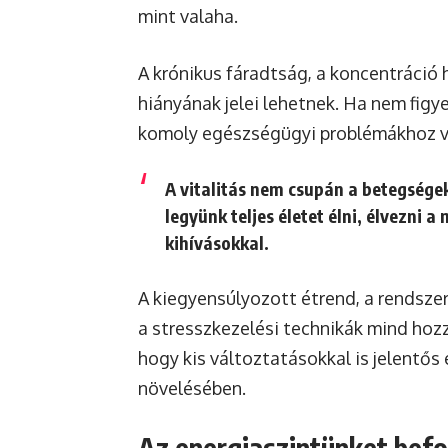
mint valaha.
A krónikus fáradtság, a koncentráció 
hiányának jelei lehetnek. Ha nem figy
komoly egészségügyi problémákhoz v
A vitalitás nem csupán a betegségek
legyünk teljes életet élni, élvezni 
kihívásokkal.
A kiegyensúlyozott étrend, a rendsze
a stresszkezelési technikák mind hoz
hogy kis változtatásokkal is jelentő
növelésében.
Az energiaszintünket befo