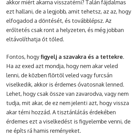
akkor miért akarna visszatérni? Talán fájdalmas
ezt hallani, de a legjobb, amit tehetsz, az az, hogy
elfogadod a döntését, és továbblépsz. Az
erőltetés csak ront a helyzeten, és még jobban
eltávolíthatja őt tőled.
Fontos, hogy
figyelj a szavakra és a tettekre
.
Ha az exed azt mondja, hogy nem akar veled
lenni, de közben flörtöl veled vagy furcsán
viselkedik, akkor is érdemes óvatosnak lenned.
Lehet, hogy csak össze van zavarodva, vagy nem
tudja, mit akar, de ez nem jelenti azt, hogy vissza
akar térni hozzád. A tisztánlátás érdekében
érdemes ezt a viselkedést is figyelembe venni, de
ne építs rá hamis reményeket.