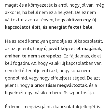
magát és a környezetét is arról, hogy jól van, még
akkor is, ha belül nem ez a helyzet. De ez nem
változtat azon a tényen, hogy
aktívan egy új
kapcsolatot épít, és energiát fektet bele
.
Ha az exed komolyan gondolja az új kapcsolatát,
az azt jelenti, hogy
új jövőt képzel el magának,
amiben te nem szerepelsz
. Ez fájdalmas, de el
kell fogadni. Az, hogy valaki új kapcsolatban van,
nem feltétlenül jelenti azt, hogy soha nem
gondol rád, vagy hogy elfelejtett téged. De azt
jelenti, hogy
a prioritásai megváltoztak
, és a
figyelmét egy másik emberre összpontosítja.
Érdemes megvizsgálni a kapcsolatuk jellegét is.