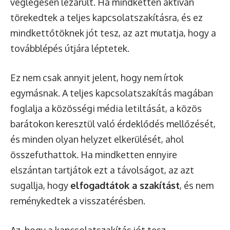
véglegesen lezárult. Ha mindketten aktívan
törekedtek a teljes kapcsolatszakításra, és ez
mindkettőtöknek jót tesz, az azt mutatja, hogy a
továbblépés útjára léptetek.
Ez nem csak annyit jelent, hogy nem írtok
egymásnak. A teljes kapcsolatszakítás magában
foglalja a közösségi média letiltását, a közös
barátokon keresztül való érdeklődés mellőzését,
és minden olyan helyzet elkerülését, ahol
összefuthattok. Ha mindketten ennyire
elszántan tartjátok ezt a távolságot, az azt
sugallja, hogy
elfogadtátok a szakítást
, és nem
reménykedtek a visszatérésben.