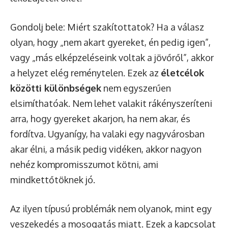
Gondolj bele: Miért szakítottatok? Ha a válasz
olyan, hogy „nem akart gyereket, én pedig igen”,
vagy „más elképzeléseink voltak a jövőről”, akkor
a helyzet elég reménytelen. Ezek az
életcélok
közötti különbségek
nem egyszerűen
elsimíthatóak. Nem lehet valakit rákényszeríteni
arra, hogy gyereket akarjon, ha nem akar, és
fordítva. Ugyanígy, ha valaki egy nagyvárosban
akar élni, a másik pedig vidéken, akkor nagyon
nehéz kompromisszumot kötni, ami
mindkettőtöknek jó.
Az ilyen típusú problémák nem olyanok, mint egy
veszekedés a mosogatás miatt. Ezek a kapcsolat