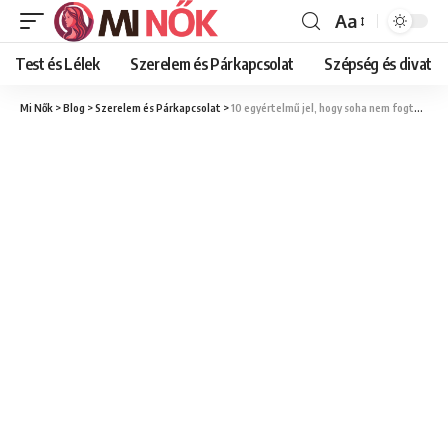
Aa
Font
Resizer
Test és Lélek
Szerelem és Párkapcsolat
Szépség és divat
Mi Nők
>
Blog
>
Szerelem és Párkapcsolat
>
10 egyértelmű jel, hogy soha nem fogtok újra összejönni az exeddel