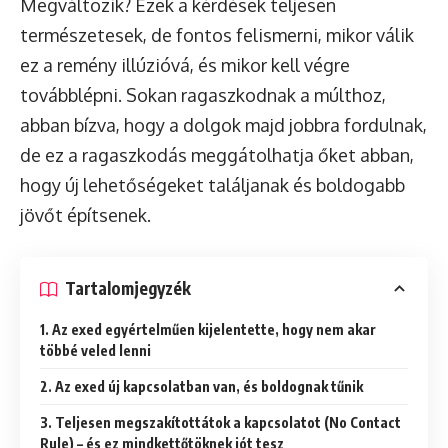
Megváltozik? Ezek a kérdések teljesen
természetesek, de fontos felismerni, mikor válik
ez a remény illúzióvá, és mikor kell végre
továbblépni. Sokan ragaszkodnak a múlthoz,
abban bízva, hogy a dolgok majd jobbra fordulnak,
de ez a ragaszkodás meggátolhatja őket abban,
hogy új lehetőségeket találjanak és boldogabb
jövőt építsenek.
Tartalomjegyzék
1. Az exed egyértelműen kijelentette, hogy nem akar
többé veled lenni
2. Az exed új kapcsolatban van, és boldognak tűnik
3. Teljesen megszakítottátok a kapcsolatot (No Contact
Rule) – és ez mindkettőtöknek jót tesz