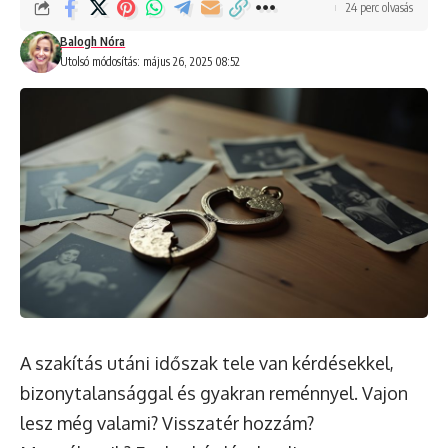
24 perc olvasás
Balogh Nóra
Utolsó módosítás: május 26, 2025 08:52
A szakítás utáni időszak tele van kérdésekkel,
bizonytalansággal és gyakran reménnyel. Vajon
lesz még valami? Visszatér hozzám?