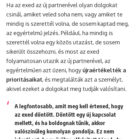
Ha az exed az új partnerével olyan dolgokat
csinál, amiket veled soha nem, vagy amiket te
mindig is szerettél volna, de sosem kaptad meg,
az egyértelmű jelzés. Például, ha mindig is
szerettél volna egy közös utazást, de sosem
sikerült összehozni, és most az exed
folyamatosan utazik az új partnerével, az
egyértelműen azt üzeni, hogy
újraértékelték a
prioritásaikat
, és megtalálták azt a személyt,
akivel ezeket a dolgokat meg tudják valósítani.
A legfontosabb, amit meg kell értened, hogy
az exed döntött. Döntött egy új kapcsolat
mellett, és ha boldognak tűnik, akkor
valószínűleg komolyan gondolja. Ez nem