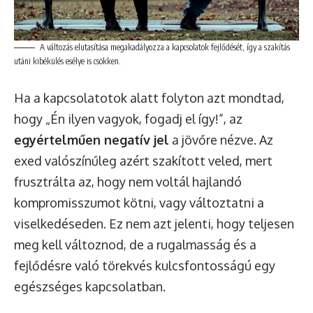
A változás elutasítása megakadályozza a kapcsolatok fejlődését, így a szakítás
utáni kibékülés esélye is csökken.
Ha a kapcsolatotok alatt folyton azt mondtad,
hogy „Én ilyen vagyok, fogadj el így!”, az
egyértelműen negatív jel
a jövőre nézve. Az
exed valószínűleg azért szakított veled, mert
frusztrálta az, hogy nem voltál hajlandó
kompromisszumot kötni, vagy változtatni a
viselkedéseden. Ez nem azt jelenti, hogy teljesen
meg kell változnod, de a rugalmasság és a
fejlődésre való törekvés kulcsfontosságú egy
egészséges kapcsolatban.