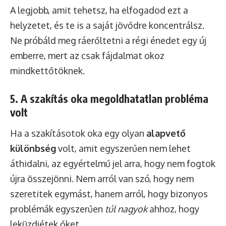
A legjobb, amit tehetsz, ha elfogadod ezt a
helyzetet, és te is a saját jövődre koncentrálsz.
Ne próbáld meg ráerőltetni a régi énedet egy új
emberre, mert az csak fájdalmat okoz
mindkettőtöknek.
5. A szakítás oka megoldhatatlan probléma
volt
Ha a szakításotok oka egy olyan
alapvető
különbség
volt, amit egyszerűen nem lehet
áthidalni, az egyértelmű jel arra, hogy nem fogtok
újra összejönni. Nem arról van szó, hogy nem
szeretitek egymást, hanem arról, hogy bizonyos
problémák egyszerűen
túl nagyok
ahhoz, hogy
leküzdjétek őket.