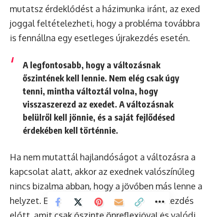
mutatsz érdeklődést a házimunka iránt, az exed
joggal feltételezheti, hogy a probléma továbbra
is fennállna egy esetleges újrakezdés esetén.
A legfontosabb, hogy a változásnak
őszintének kell lennie. Nem elég csak úgy
tenni, mintha változtál volna, hogy
visszaszerezd az exedet. A változásnak
belülről kell jönnie, és a saját fejlődésed
érdekében kell történnie.
Ha nem mutattál hajlandóságot a változásra a
kapcsolat alatt, akkor az exednek valószínűleg
nincs bizalma abban, hogy a jövőben más lenne a
helyzet. Ez egy
komoly akadály
az újrakezdés
előtt, amit csak őszinte önreflexióval és valódi