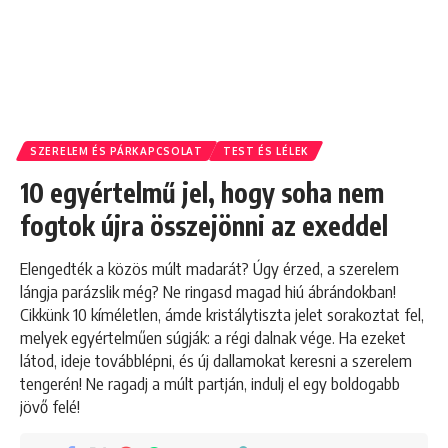
SZERELEM ÉS PÁRKAPCSOLAT
TEST ÉS LÉLEK
10 egyértelmű jel, hogy soha nem
fogtok újra összejönni az exeddel
Elengedték a közös múlt madarát? Úgy érzed, a szerelem
lángja parázslik még? Ne ringasd magad hiú ábrándokban!
Cikkünk 10 kíméletlen, ámde kristálytiszta jelet sorakoztat fel,
melyek egyértelműen súgják: a régi dalnak vége. Ha ezeket
látod, ideje továbblépni, és új dallamokat keresni a szerelem
tengerén! Ne ragadj a múlt partján, indulj el egy boldogabb
jövő felé!