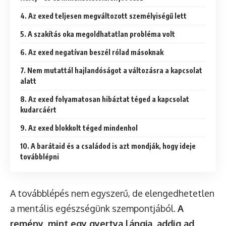
4. Az exed teljesen megváltozott személyiségű lett
5. A szakítás oka megoldhatatlan probléma volt
6. Az exed negatívan beszél rólad másoknak
7. Nem mutattál hajlandóságot a változásra a kapcsolat
alatt
8. Az exed folyamatosan hibáztat téged a kapcsolat
kudarcáért
9. Az exed blokkolt téged mindenhol
10. A barátaid és a családod is azt mondják, hogy ideje
továbblépni
A továbblépés nem egyszerű, de elengedhetetlen
a mentális egészségünk szempontjából.
A
remény, mint egy gyertya lángja, addig ad