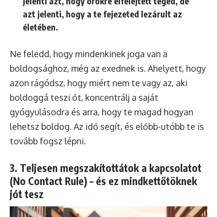
jelenti azt, hogy örökre elfelejtett téged, de
azt jelenti, hogy a te fejezeted lezárult az
életében.
Ne feledd, hogy mindenkinek joga van a
boldogsághoz, még az exednek is. Ahelyett, hogy
azon rágódsz, hogy miért nem te vagy az, aki
boldoggá teszi őt, koncentrálj a saját
gyógyulásodra és arra, hogy te magad hogyan
lehetsz boldog. Az idő segít, és előbb-utóbb te is
tovább fogsz lépni.
3. Teljesen megszakítottátok a kapcsolatot
(No Contact Rule) – és ez mindkettőtöknek
jót tesz