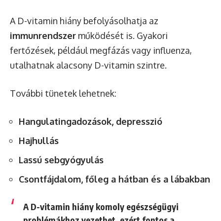
A D-vitamin hiány befolyásolhatja az
immunrendszer
működését is. Gyakori
fertőzések, például megfázás vagy influenza,
utalhatnak alacsony D-vitamin szintre.
További tünetek lehetnek:
Hangulatingadozások, depresszió
Hajhullás
Lassú sebgyógyulás
Csontfájdalom, főleg a hátban és a lábakban
A D-vitamin hiány komoly egészségügyi
problémákhoz vezethet, ezért fontos a