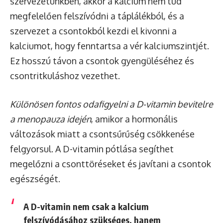
szervezetünkben, akkor a kalcium nem tud
megfelelően felszívódni a táplálékból, és a
szervezet a csontokból kezdi el kivonni a
kalciumot, hogy fenntartsa a vér kalciumszintjét.
Ez hosszú távon a csontok gyengüléséhez és
csontritkuláshoz vezethet.
Különösen fontos odafigyelni a D-vitamin bevitelre
a menopauza idején
, amikor a hormonális
változások miatt a csontsűrűség csökkenése
felgyorsul. A D-vitamin pótlása segíthet
megelőzni a csonttöréseket és javítani a csontok
egészségét.
A D-vitamin nem csak a kalcium
felszívódásához szükséges, hanem