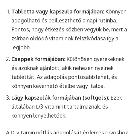
Tabletta vagy kapszula formájában:
Könnyen
adagolható és beilleszthető a napi rutinba.
Fontos, hogy étkezés közben vegyük be, mert a
zsírban oldódó vitaminok felszívódása így a
legjobb.
Cseppek formájában:
Különösen gyerekeknek
és azoknak ajánlott, akik nehezen nyelnek
tablettát. Az adagolás pontosabb lehet, és
könnyen keverhető ételbe vagy italba.
Lágy kapszulák formájában (softgels):
Ezek
általában D3-vitamint tartalmaznak, és
könnyen lenyelhetőek.
A D-vitamin pótlás adagolását érdemes orvoshoz