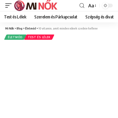
Aa
Font
Resizer
Test és Lélek
Szerelem és Párkapcsolat
Szépség és divat
Mi Nők
>
Blog
>
Életmód
>
10 vitamin, amit minden nőnek szednie kellene
ÉLETMÓD
TEST ÉS LÉLEK