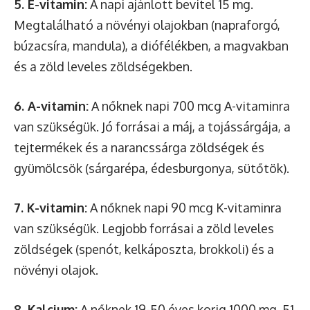
5. E-vitamin:
A napi ajánlott bevitel 15 mg.
Megtalálható a növényi olajokban (napraforgó,
búzacsíra, mandula), a diófélékben, a magvakban
és a zöld leveles zöldségekben.
6. A-vitamin:
A nőknek napi 700 mcg A-vitaminra
van szükségük. Jó forrásai a máj, a tojássárgája, a
tejtermékek és a narancssárga zöldségek és
gyümölcsök (sárgarépa, édesburgonya, sütőtök).
7. K-vitamin:
A nőknek napi 90 mcg K-vitaminra
van szükségük. Legjobb forrásai a zöld leveles
zöldségek (spenót, kelkáposzta, brokkoli) és a
növényi olajok.
8. Kalcium:
A nőknek 19-50 éves korig 1000 mg, 51