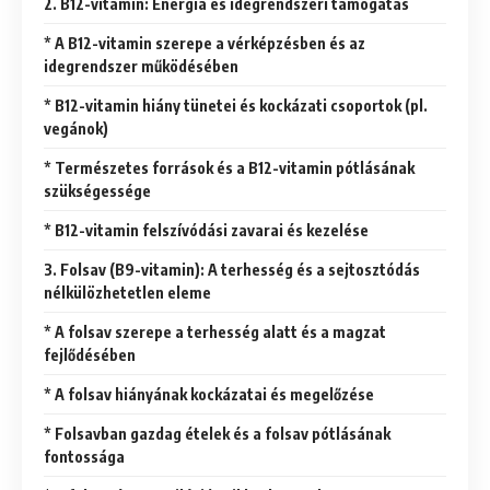
2. B12-vitamin: Energia és idegrendszeri támogatás
* A B12-vitamin szerepe a vérképzésben és az
idegrendszer működésében
* B12-vitamin hiány tünetei és kockázati csoportok (pl.
vegánok)
* Természetes források és a B12-vitamin pótlásának
szükségessége
* B12-vitamin felszívódási zavarai és kezelése
3. Folsav (B9-vitamin): A terhesség és a sejtosztódás
nélkülözhetetlen eleme
* A folsav szerepe a terhesség alatt és a magzat
fejlődésében
* A folsav hiányának kockázatai és megelőzése
* Folsavban gazdag ételek és a folsav pótlásának
fontossága