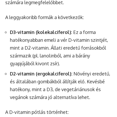
számára legmegfelelőbbet.
A leggyakoribb formák a következők:
D3-vitamin (kolekalciferol):
Ez a forma
hatékonyabban emeli a vér D-vitamin szintjét,
mint a D2-vitamin. Állati eredetű forrásokból
származik (pl. lanolinból, ami a bárány
gyapjújából kivont zsír).
D2-vitamin (ergokalciferol):
Növényi eredetű,
és általában gombákból állítják elő. Kevésbé
hatékony, mint a D3, de vegetáriánusok és
vegánok számára jó alternatíva lehet.
A D-vitamin pótlás történhet: