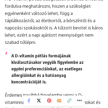
fordulva meghatározni, hiszen a szükséglet
egyénenként változó lehet, függ a
táplálkozástól, az életkortól, a bőrszíntől és a
napozási szokásoktól is. A túlzott bevitel is káros
lehet, ezért a napi ajánlott mennyiséget nem
szabad túllépni.
A D-vitamin pótlás formájának
kiválasztásakor vegyük figyelembe az
egyéni preferenciáinkat, az esetleges
allergiáinkat és a hatóanyag
koncentrációját is.
Érdemes továbbá figyelembe venni a D-
vitaminnal együtt szedett egyéb vitaminokat és