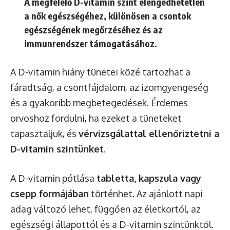
A megfelelő D-vitamin szint elengedhetetlen
a nők egészségéhez, különösen a csontok
egészségének megőrzéséhez és az
immunrendszer támogatásához.
A D-vitamin hiány tünetei közé tartozhat a
fáradtság, a csontfájdalom, az izomgyengeség
és a gyakoribb megbetegedések. Érdemes
orvoshoz fordulni, ha ezeket a tüneteket
tapasztaljuk, és
vérvizsgálattal ellenőriztetni a
D-vitamin szintünket
.
A D-vitamin pótlása
tabletta, kapszula vagy
csepp formájában
történhet. Az ajánlott napi
adag változó lehet, függően az életkortól, az
egészségi állapottól és a D-vitamin szintünktől.