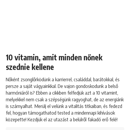
10 vitamin, amit minden nőnek
szednie kellene
Nőként zsonglőrködünk a karrierrel, családdal, barátokkal, és
persze a saját vágyainkkal. De vajon gondoskodunk a belső
harmóniáról is? Ebben a cikkben felfedjük azt a 10 vitamint,
melyekkel nem csak a szépségünk ragyoghat, de az energiánk
is szárnyalhat. Merülj el velünk a vitalitás titkaiban, és fedezd
fel, hogyan támogathatod tested a mindennapi kihívások
közepette! Kezdjük el az utazást a belülről fakadó erő felé!