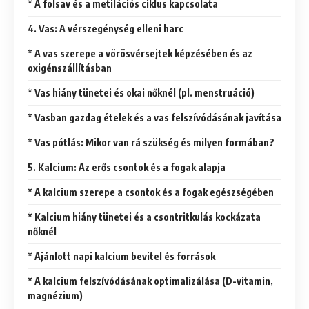
* A folsav és a metilációs ciklus kapcsolata
4. Vas: A vérszegénység elleni harc
* A vas szerepe a vörösvérsejtek képzésében és az
oxigénszállításban
* Vas hiány tünetei és okai nőknél (pl. menstruáció)
* Vasban gazdag ételek és a vas felszívódásának javítása
* Vas pótlás: Mikor van rá szükség és milyen formában?
5. Kalcium: Az erős csontok és a fogak alapja
* A kalcium szerepe a csontok és a fogak egészségében
* Kalcium hiány tünetei és a csontritkulás kockázata
nőknél
* Ajánlott napi kalcium bevitel és források
* A kalcium felszívódásának optimalizálása (D-vitamin,
magnézium)