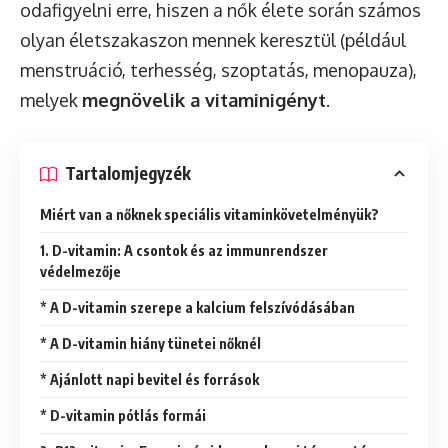
odafigyelni erre, hiszen a nők élete során számos
olyan életszakaszon mennek keresztül (például
menstruáció, terhesség, szoptatás, menopauza),
melyek
megnövelik a vitaminigényt
.
Tartalomjegyzék
Miért van a nőknek speciális vitaminkövetelményük?
1. D-vitamin: A csontok és az immunrendszer
védelmezője
* A D-vitamin szerepe a kalcium felszívódásában
* A D-vitamin hiány tünetei nőknél
* Ajánlott napi bevitel és források
* D-vitamin pótlás formái