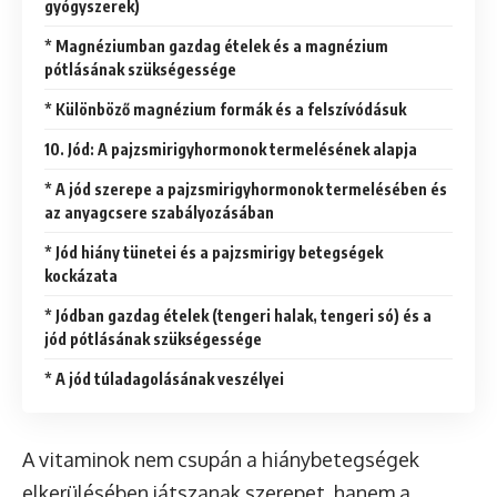
gyógyszerek)
* Magnéziumban gazdag ételek és a magnézium
pótlásának szükségessége
* Különböző magnézium formák és a felszívódásuk
10. Jód: A pajzsmirigyhormonok termelésének alapja
* A jód szerepe a pajzsmirigyhormonok termelésében és
az anyagcsere szabályozásában
* Jód hiány tünetei és a pajzsmirigy betegségek
kockázata
* Jódban gazdag ételek (tengeri halak, tengeri só) és a
jód pótlásának szükségessége
* A jód túladagolásának veszélyei
A vitaminok nem csupán a hiánybetegségek
elkerülésében játszanak szerepet, hanem a