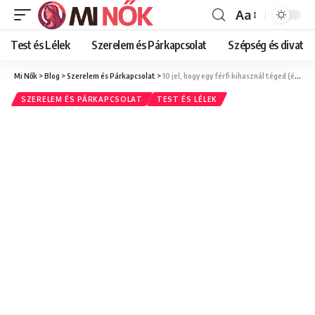
Aa
Font
Resizer
Test és Lélek
Szerelem és Párkapcsolat
Szépség és divat
Mi Nők
>
Blog
>
Szerelem és Párkapcsolat
>
10 jel, hogy egy férfi kihasznál téged (és nincs valódi érzése irántad)
SZERELEM ÉS PÁRKAPCSOLAT
TEST ÉS LÉLEK