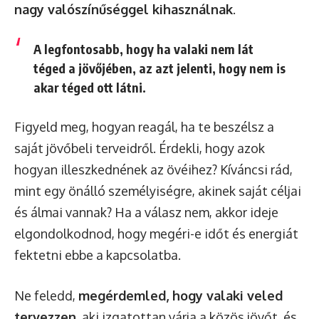
nagy valószínűséggel kihasználnak
.
A legfontosabb, hogy ha valaki nem lát
téged a jövőjében, az azt jelenti, hogy nem is
akar téged ott látni.
Figyeld meg, hogyan reagál, ha te beszélsz a
saját jövőbeli terveidről. Érdekli, hogy azok
hogyan illeszkednének az övéihez? Kíváncsi rád,
mint egy önálló személyiségre, akinek saját céljai
és álmai vannak? Ha a válasz nem, akkor ideje
elgondolkodnod, hogy megéri-e időt és energiát
fektetni ebbe a kapcsolatba.
Ne feledd,
megérdemled, hogy valaki veled
tervezzen
, aki izgatottan várja a közös jövőt, és