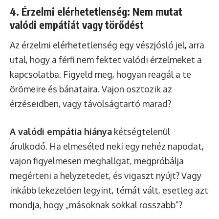
4. Érzelmi elérhetetlenség: Nem mutat
valódi empátiát vagy törődést
Az érzelmi elérhetetlenség egy vészjósló jel, arra
utal, hogy a férfi nem fektet valódi érzelmeket a
kapcsolatba. Figyeld meg, hogyan reagál a te
örömeire és bánataira. Vajon osztozik az
érzéseidben, vagy távolságtartó marad?
A valódi empátia hiánya
kétségtelenül
árulkodó. Ha elmeséled neki egy nehéz napodat,
vajon figyelmesen meghallgat, megpróbálja
megérteni a helyzetedet, és vigaszt nyújt? Vagy
inkább lekezelően legyint, témát vált, esetleg azt
mondja, hogy „másoknak sokkal rosszabb”?