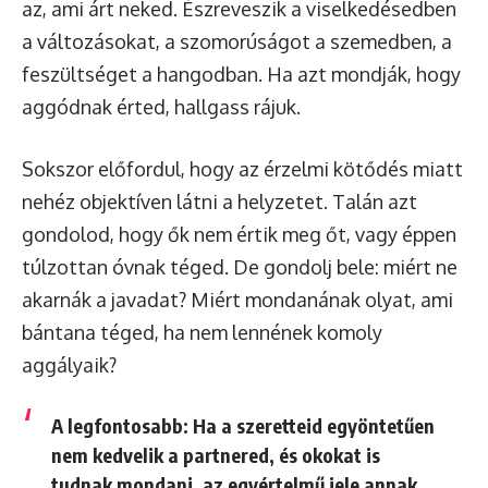
az, ami árt neked. Észreveszik a viselkedésedben
a változásokat, a szomorúságot a szemedben, a
feszültséget a hangodban. Ha azt mondják, hogy
aggódnak érted, hallgass rájuk.
Sokszor előfordul, hogy az érzelmi kötődés miatt
nehéz objektíven látni a helyzetet. Talán azt
gondolod, hogy ők nem értik meg őt, vagy éppen
túlzottan óvnak téged. De gondolj bele: miért ne
akarnák a javadat? Miért mondanának olyat, ami
bántana téged, ha nem lennének komoly
aggályaik?
A legfontosabb:
Ha a szeretteid egyöntetűen
nem kedvelik a partnered, és okokat is
tudnak mondani, az egyértelmű jele annak,