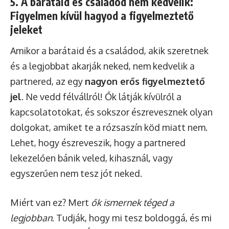
5. A barátaid és családod nem kedvelik:
Figyelmen kívül hagyod a figyelmeztető
jeleket
Amikor a barátaid és a családod, akik szeretnek
és a legjobbat akarják neked, nem kedvelik a
partnered, az egy
nagyon erős figyelmeztető
jel
. Ne vedd félvállról! Ők látják kívülről a
kapcsolatotokat, és sokszor észrevesznek olyan
dolgokat, amiket te a rózsaszín köd miatt nem.
Lehet, hogy észreveszik, hogy a partnered
lekezelően bánik veled, kihasznál, vagy
egyszerűen nem tesz jót neked.
Miért van ez? Mert
ők ismernek téged a
legjobban
. Tudják, hogy mi tesz boldoggá, és mi