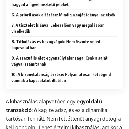
hagyod a figyelmeztető jeleket
6. A prioritások eltérése: Mindig a saját igényei az elsők
7. A tisztelet hiánya: Lekezelően vagy megalázóan
viselkedik
8. Titkolózás és hazugságok: Nem őszinte veled
kapcsolatban
9. A szexuális élet egyensúlytalansága: Csak a saját
vágyai számítanak
10. A bizonytalanság érzése: Folyamatosan kétségeid
vannak a kapcsolatot illetően
A kihasználás alapvetően egy
egyoldalú
tranzakció
: ő kap, te adsz, és ez a dinamika
tartósan fennáll. Nem feltétlenül anyagi dologra
kell gondolni. Lehet érzelmi kihasználás, amikor a