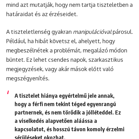
mind azt mutatják, hogy nem tartja tiszteletben a
határaidat és az érzéseidet.
A tiszteletlenség gyakran
manipulációval
párosul.
Például, ha hibát követsz el, ahelyett, hogy
megbeszélnétek a problémát, megalázó módon
büntet. Ez lehet csendes napok, szarkasztikus
megjegyzések, vagy akár mások előtt való
megszégyenítés.
A tisztelet hiánya egyértelmű jele annak,
hogy a férfi nem tekint téged egyenrangú
partnernek, és nem törődik a jólléteddel. Ez
a viselkedés alapvetően aláássa a
kapcsolatot, és hosszú távon komoly érzelmi
sérüléseket okozhat.