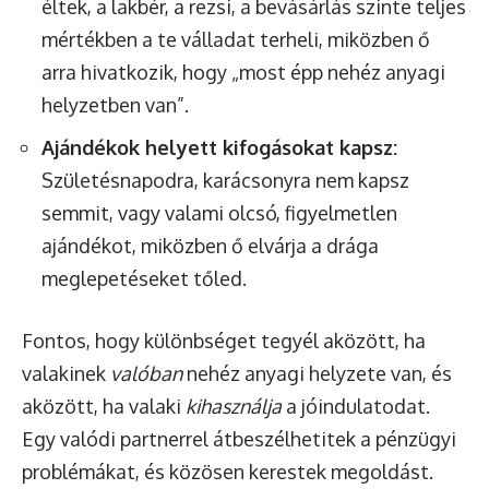
éltek, a lakbér, a rezsi, a bevásárlás szinte teljes
mértékben a te válladat terheli, miközben ő
arra hivatkozik, hogy „most épp nehéz anyagi
helyzetben van”.
Ajándékok helyett kifogásokat kapsz:
Születésnapodra, karácsonyra nem kapsz
semmit, vagy valami olcsó, figyelmetlen
ajándékot, miközben ő elvárja a drága
meglepetéseket tőled.
Fontos, hogy különbséget tegyél aközött, ha
valakinek
valóban
nehéz anyagi helyzete van, és
aközött, ha valaki
kihasználja
a jóindulatodat.
Egy valódi partnerrel átbeszélhetitek a pénzügyi
problémákat, és közösen kerestek megoldást.