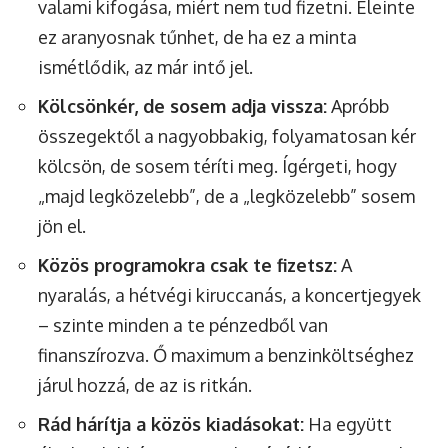
valami kifogása, miért nem tud fizetni. Eleinte
ez aranyosnak tűnhet, de ha ez a minta
ismétlődik, az már intő jel.
Kölcsönkér, de sosem adja vissza:
Apróbb
összegektől a nagyobbakig, folyamatosan kér
kölcsön, de sosem téríti meg. Ígérgeti, hogy
„majd legközelebb”, de a „legközelebb” sosem
jön el.
Közös programokra csak te fizetsz:
A
nyaralás, a hétvégi kiruccanás, a koncertjegyek
– szinte minden a te pénzedből van
finanszírozva. Ő maximum a benzinköltséghez
járul hozzá, de az is ritkán.
Rád hárítja a közös kiadásokat:
Ha együtt