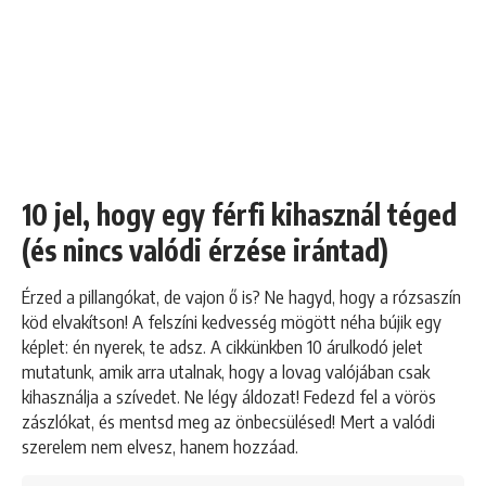
10 jel, hogy egy férfi kihasznál téged
(és nincs valódi érzése irántad)
Érzed a pillangókat, de vajon ő is? Ne hagyd, hogy a rózsaszín
köd elvakítson! A felszíni kedvesség mögött néha bújik egy
képlet: én nyerek, te adsz. A cikkünkben 10 árulkodó jelet
mutatunk, amik arra utalnak, hogy a lovag valójában csak
kihasználja a szívedet. Ne légy áldozat! Fedezd fel a vörös
zászlókat, és mentsd meg az önbecsülésed! Mert a valódi
szerelem nem elvesz, hanem hozzáad.