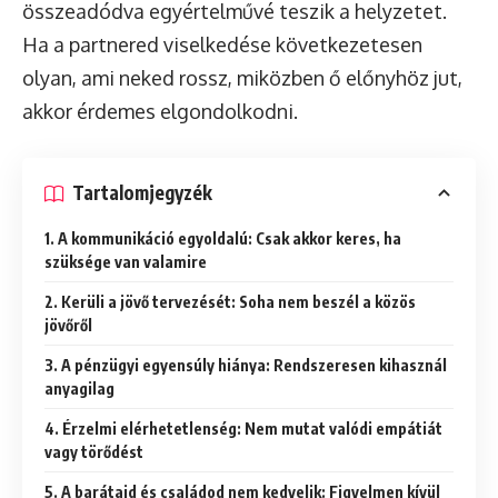
összeadódva egyértelművé teszik a helyzetet.
Ha a partnered viselkedése következetesen
olyan, ami neked rossz, miközben ő előnyhöz jut,
akkor érdemes elgondolkodni.
Tartalomjegyzék
1. A kommunikáció egyoldalú: Csak akkor keres, ha
szüksége van valamire
2. Kerüli a jövő tervezését: Soha nem beszél a közös
jövőről
3. A pénzügyi egyensúly hiánya: Rendszeresen kihasznál
anyagilag
4. Érzelmi elérhetetlenség: Nem mutat valódi empátiát
vagy törődést
5. A barátaid és családod nem kedvelik: Figyelmen kívül