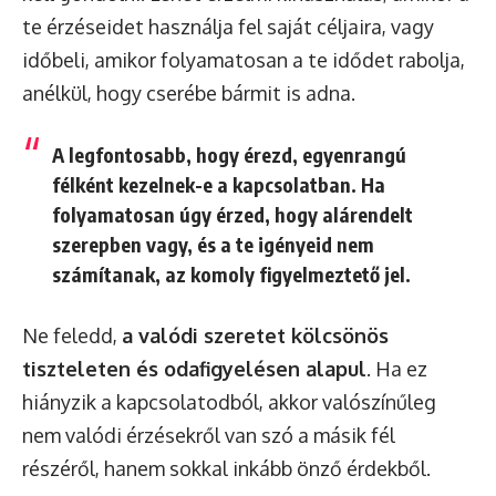
te érzéseidet használja fel saját céljaira, vagy
időbeli, amikor folyamatosan a te idődet rabolja,
anélkül, hogy cserébe bármit is adna.
A legfontosabb, hogy érezd, egyenrangú
félként kezelnek-e a kapcsolatban. Ha
folyamatosan úgy érzed, hogy alárendelt
szerepben vagy, és a te igényeid nem
számítanak, az komoly figyelmeztető jel.
Ne feledd,
a valódi szeretet kölcsönös
tiszteleten és odafigyelésen alapul
. Ha ez
hiányzik a kapcsolatodból, akkor valószínűleg
nem valódi érzésekről van szó a másik fél
részéről, hanem sokkal inkább önző érdekből.