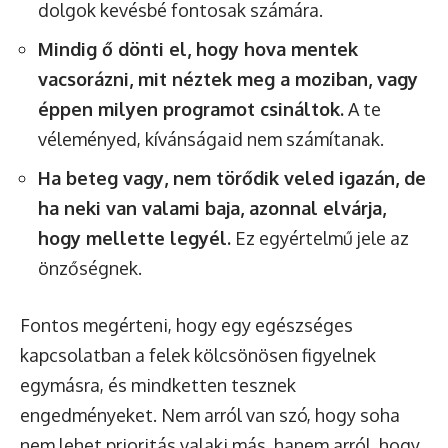
dolgok kevésbé fontosak számára.
Mindig ő dönti el, hogy hova mentek
vacsorázni, mit néztek meg a moziban, vagy
éppen milyen programot csináltok.
A te
véleményed, kívánságaid nem számítanak.
Ha beteg vagy, nem törődik veled igazán, de
ha neki van valami baja, azonnal elvárja,
hogy mellette legyél.
Ez egyértelmű jele az
önzőségnek.
Fontos megérteni, hogy egy egészséges
kapcsolatban a felek kölcsönösen figyelnek
egymásra, és mindketten tesznek
engedményeket. Nem arról van szó, hogy soha
nem lehet prioritás valaki más, hanem arról, hogy