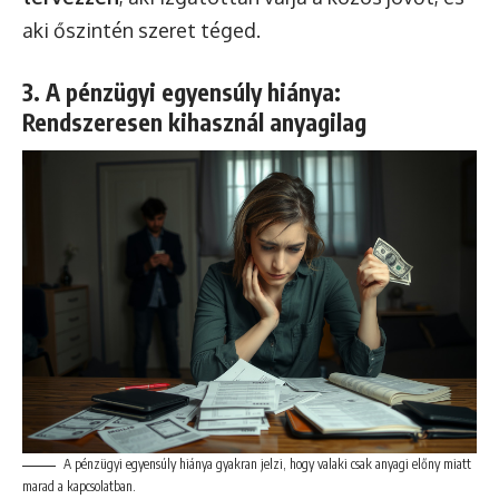
aki őszintén szeret téged.
3. A pénzügyi egyensúly hiánya:
Rendszeresen kihasznál anyagilag
A pénzügyi egyensúly hiánya gyakran jelzi, hogy valaki csak anyagi előny miatt
marad a kapcsolatban.