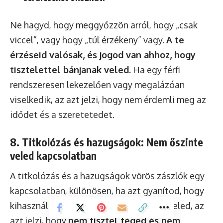
Ne hagyd, hogy meggyőzzön arról, hogy „csak
viccel”, vagy hogy „túl érzékeny” vagy.
A te
érzéseid valósak, és jogod van ahhoz, hogy
tisztelettel bánjanak veled.
Ha egy férfi
rendszeresen lekezelően vagy megalázóan
viselkedik, az azt jelzi, hogy nem érdemli meg az
idődet és a szeretetedet.
8. Titkolózás és hazugságok: Nem őszinte
veled kapcsolatban
A titkolózás és a hazugságok vörös zászlók egy
kapcsolatban, különösen, ha azt gyanítod, hogy
kihasználnak. Ha egy férfi nem őszinte veled, az
azt jelzi, hogy
nem tisztel téged és nem