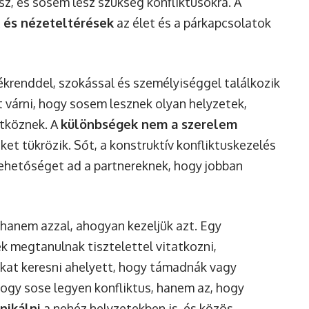
sz, és sosem lesz szükség konfliktusokra. A
 és nézeteltérések
az élet és a párkapcsolatok
ékrenddel, szokással és személyiséggel találkozik
t várni, hogy sosem lesznek olyan helyzetek,
ütköznek. A
különbségek nem a szerelem
et tükrözik. Sőt, a konstruktív konfliktuskezelés
n lehetőséget ad a partnereknek, hogy jobban
hanem azzal, ahogyan kezeljük azt. Egy
k megtanulnak tisztelettel vitatkozni,
at keresni ahelyett, hogy támadnák vagy
hogy sose legyen konfliktus, hanem az, hogy
ikálni
a nehéz helyzetekben is, és közös