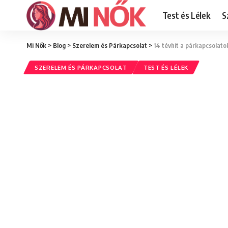
Test és Lélek
S
Mi Nők
>
Blog
>
Szerelem és Párkapcsolat
>
14 tévhit a párkapcsolatok
SZERELEM ÉS PÁRKAPCSOLAT
TEST ÉS LÉLEK