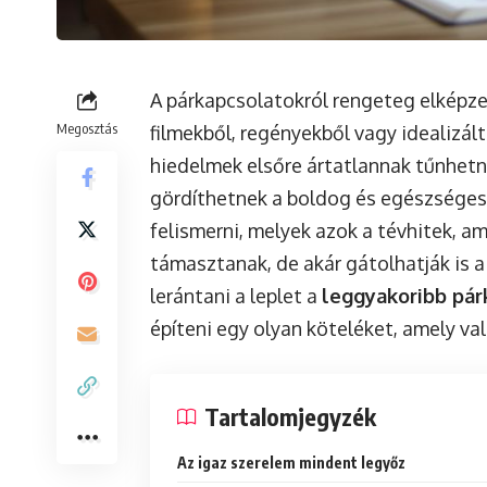
A párkapcsolatokról rengeteg elképze
Megosztás
filmekből, regényekből vagy idealizál
hiedelmek elsőre ártatlannak tűnhet
gördíthetnek a boldog és egészséges
felismerni, melyek azok a tévhitek, a
támasztanak, de akár gátolhatják is a 
lerántani a leplet a
leggyakoribb pár
építeni egy olyan köteléket, amely v
Tartalomjegyzék
Az igaz szerelem mindent legyőz