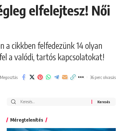
gleg elfelejtesz! Női
n a cikkben felfedezünk 14 olyan
el a valódi, tartós kapcsolatokat!
36 perc olvasás
Megosztás
Search
for:
Méregtelenítés