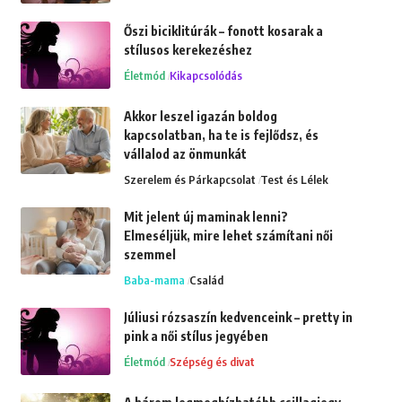
Őszi biciklitúrák – fonott kosarak a
stílusos kerekezéshez
Életmód
Kikapcsolódás
Akkor leszel igazán boldog
kapcsolatban, ha te is fejlődsz, és
vállalod az önmunkát
Szerelem és Párkapcsolat
Test és Lélek
Mit jelent új maminak lenni?
Elmeséljük, mire lehet számítani női
szemmel
Baba-mama
Család
Júliusi rózsaszín kedvenceink – pretty in
pink a női stílus jegyében
Életmód
Szépség és divat