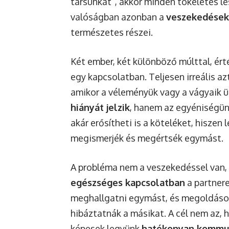
társunkat”, akkor minden tökéletes le
valóságban azonban a
veszekedések
természetes részei.
Két ember, két különböző múlttal, ért
egy kapcsolatban. Teljesen irreális az
amikor a véleményük vagy a vágyaik 
hiányát jelzik
, hanem az egyéniségünk
akár erősítheti is a köteléket, hisze
megismerjék és megértsék egymást.
A probléma nem a veszekedéssel van, 
egészséges kapcsolatban
a partnere
meghallgatni egymást, és megoldások
hibáztatnák a másikat. A cél nem az, 
képesek legyünk
hatékonyan kommun