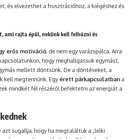
et, és elvezethet a frusztrációhoz, a kiégéshez és
, ami rajta épül, nekünk kell felhúzni és
gy erős motiváció
, de nem egy varázspálca. Arra
 kapcsolatunkon, hogy meghallgassuk egymást,
gymás mellett döntsünk. De a döntéseket, a
k kell megtennünk. Egy
érett párkapcsolatban
a
ek mindkét fél részéről befektetni az energiát a
ekednek
 azt sugallja, hogy ha megtaláltuk a „lelki