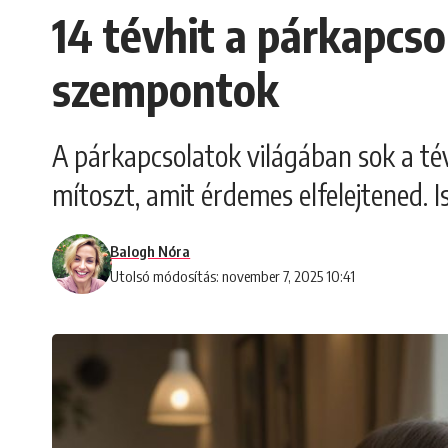
14 tévhit a párkapcsol
szempontok
A párkapcsolatok világában sok a té
mítoszt, amit érdemes elfelejtened. 
Balogh Nóra
Utolsó módosítás: november 7, 2025 10:41