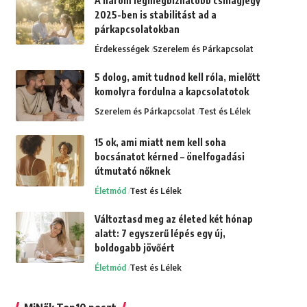
A három legmegbízhatóbb csillagjegy
2025-ben is stabilitást ad a
párkapcsolatokban
Érdekességek
Szerelem és Párkapcsolat
5 dolog, amit tudnod kell róla, mielőtt
komolyra fordulna a kapcsolatotok
Szerelem és Párkapcsolat
Test és Lélek
15 ok, ami miatt nem kell soha
bocsánatot kérned – önelfogadási
útmutató nőknek
Életmód
Test és Lélek
Változtasd meg az életed két hónap
alatt: 7 egyszerű lépés egy új,
boldogabb jövőért
Életmód
Test és Lélek