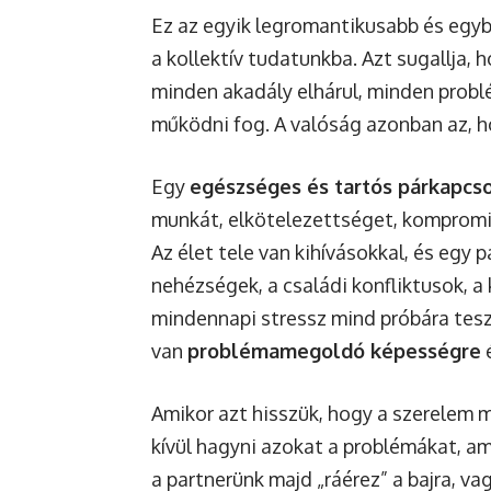
Ez az egyik legromantikusabb és egyb
a kollektív tudatunkba. Azt sugallja,
minden akadály elhárul, minden prob
működni fog. A valóság azonban az, 
Egy
egészséges és tartós párkapcs
munkát, elkötelezettséget, kompromi
Az élet tele van kihívásokkal, és egy
nehézségek, a családi konfliktusok, a
mindennapi stressz mind próbára teszi
van
problémamegoldó képességre
é
Amikor azt hisszük, hogy a szerelem 
kívül hagyni azokat a problémákat, am
a partnerünk majd „ráérez” a bajra, va