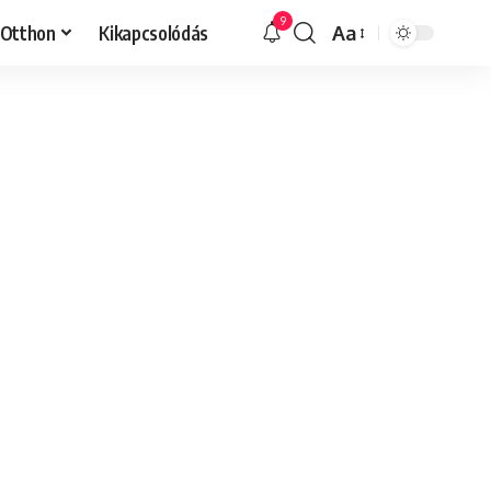
9
Otthon
Kikapcsolódás
Aa
Font
Resizer