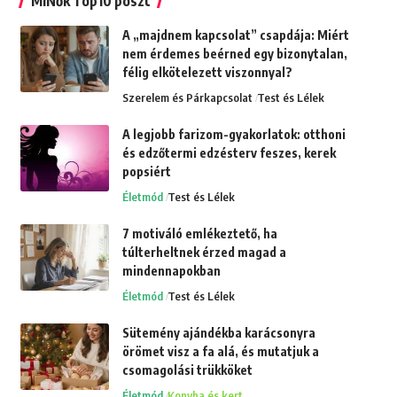
MiNők Top10 poszt
A „majdnem kapcsolat” csapdája: Miért
nem érdemes beérned egy bizonytalan,
félig elkötelezett viszonnyal?
Szerelem és Párkapcsolat
Test és Lélek
A legjobb farizom-gyakorlatok: otthoni
és edzőtermi edzésterv feszes, kerek
popsiért
Életmód
Test és Lélek
7 motiváló emlékeztető, ha
túlterheltnek érzed magad a
mindennapokban
Életmód
Test és Lélek
Sütemény ajándékba karácsonyra
örömet visz a fa alá, és mutatjuk a
csomagolási trükköket
Életmód
Konyha és kert