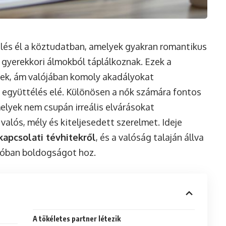
lés él a köztudatban, amelyek gyakran romantikus
t gyerekkori álmokból táplálkoznak. Ezek a
nek, ám valójában komoly akadályokat
 együttélés elé. Különösen a nők számára fontos
melyek nem csupán irreális elvárásokat
valós, mély és kiteljesedett szerelmet. Ideje
kapcsolati tévhitekről
, és a valóság talaján állva
alóban boldogságot hoz.
A tökéletes partner létezik