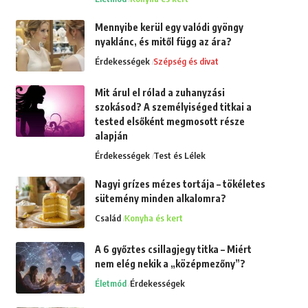
Mennyibe kerül egy valódi gyöngy
nyaklánc, és mitől függ az ára?
Érdekességek
Szépség és divat
Mit árul el rólad a zuhanyzási
szokásod? A személyiséged titkai a
tested elsőként megmosott része
alapján
Érdekességek
Test és Lélek
Nagyi grízes mézes tortája – tökéletes
sütemény minden alkalomra?
Család
Konyha és kert
A 6 győztes csillagjegy titka – Miért
nem elég nekik a „középmezőny”?
Életmód
Érdekességek