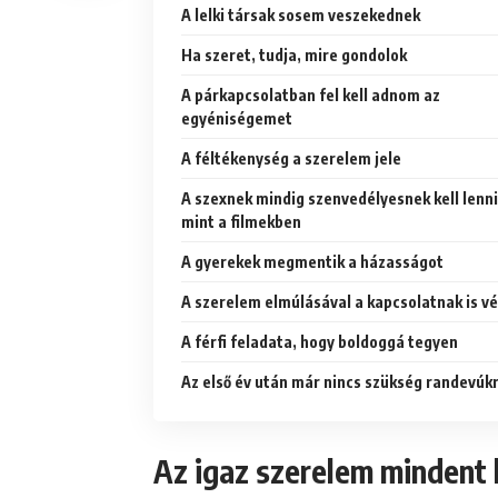
A lelki társak sosem veszekednek
Ha szeret, tudja, mire gondolok
A párkapcsolatban fel kell adnom az
egyéniségemet
A féltékenység a szerelem jele
A szexnek mindig szenvedélyesnek kell lenni
mint a filmekben
A gyerekek megmentik a házasságot
A szerelem elmúlásával a kapcsolatnak is v
A férfi feladata, hogy boldoggá tegyen
Az első év után már nincs szükség randevúk
Az igaz szerelem mindent 