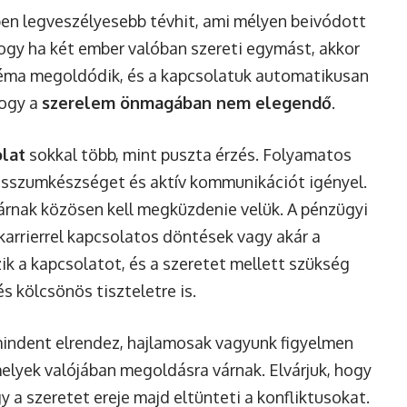
en legveszélyesebb tévhit, ami mélyen beivódott
 hogy ha két ember valóban szereti egymást, akkor
léma megoldódik, és a kapcsolatuk automatikusan
hogy a
szerelem önmagában nem elegendő
.
olat
sokkal több, mint puszta érzés. Folyamatos
sszumkészséget és aktív kommunikációt igényel.
 párnak közösen kell megküzdenie velük. A pénzügyi
 karrierrel kapcsolatos döntések vagy akár a
k a kapcsolatot, és a szeretet mellett szükség
s kölcsönös tiszteletre is.
mindent elrendez, hajlamosak vagyunk figyelmen
elyek valójában megoldásra várnak. Elvárjuk, hogy
gy a szeretet ereje majd eltünteti a konfliktusokat.