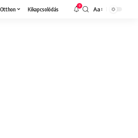
9
Otthon
Kikapcsolódás
Aa
Font
Resizer