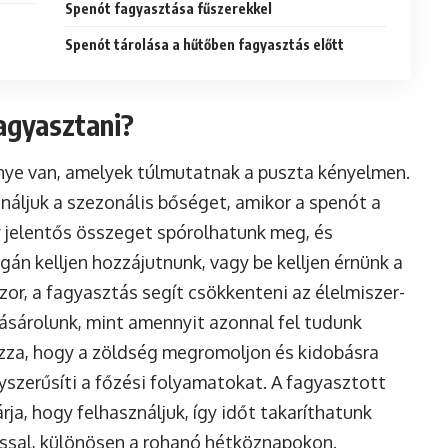
Spenót fagyasztása fűszerekkel
Spenót tárolása a hűtőben fagyasztás előtt
agyasztani?
ye van, amelyek túlmutatnak a puszta kényelmen.
ználjuk a szezonális bőséget, amikor a spenót a
y jelentős összeget spórolhatunk meg, és
gán kelljen hozzájutnunk, vagy be kelljen érnünk a
zor, a fagyasztás segít csökkenteni az élelmiszer-
ásárolunk, mint amennyit azonnal fel tudunk
zza, hogy a zöldség megromoljon és kidobásra
yszerűsíti a főzési folyamatokat. A fagyasztott
ja, hogy felhasználjuk, így időt takaríthatunk
tással, különösen a rohanó hétköznapokon.