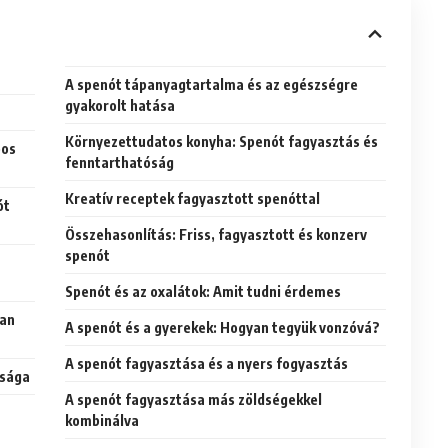
A spenót tápanyagtartalma és az egészségre
gyakorolt hatása
Környezettudatos konyha: Spenót fagyasztás és
pos
fenntarthatóság
Kreatív receptek fagyasztott spenóttal
ót
Összehasonlítás: Friss, fagyasztott és konzerv
spenót
Spenót és az oxalátok: Amit tudni érdemes
ban
A spenót és a gyerekek: Hogyan tegyük vonzóvá?
A spenót fagyasztása és a nyers fogyasztás
ósága
A spenót fagyasztása más zöldségekkel
kombinálva