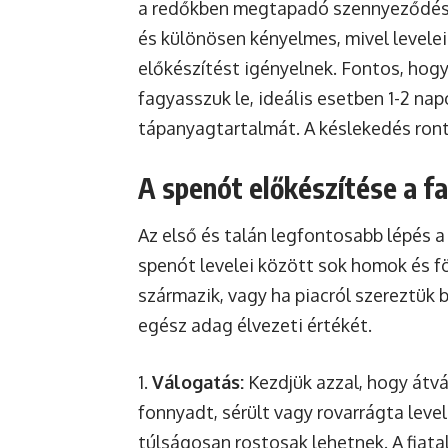
a redőkben megtapadó szennyeződések
és különösen kényelmes, mivel levele
előkészítést igényelnek. Fontos, hog
fagyasszuk le, ideális esetben 1-2 nap
tápanyagtartalmát. A késlekedés rontj
A spenót előkészítése a f
Az első és talán legfontosabb lépés 
spenót levelei között sok homok és f
származik, vagy ha piacról szereztük
egész adag élvezeti értékét.
1.
Válogatás:
Kezdjük azzal, hogy átvá
fonnyadt, sérült vagy rovarrágta leve
túlságosan rostosak lehetnek. A fiata