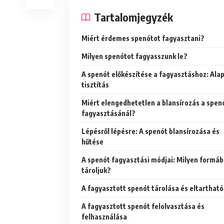
Tartalomjegyzék
Miért érdemes spenótot fagyasztani?
Milyen spenótot fagyasszunk le?
A spenót előkészítése a fagyasztáshoz: Ala
tisztítás
Miért elengedhetetlen a blansírozás a spen
fagyasztásánál?
Lépésről lépésre: A spenót blansírozása és
hűtése
A spenót fagyasztási módjai: Milyen formá
tároljuk?
A fagyasztott spenót tárolása és eltarthat
A fagyasztott spenót felolvasztása és
felhasználása