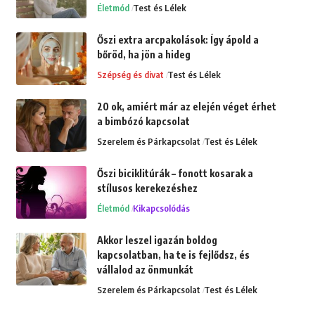
Életmód
Test és Lélek
Őszi extra arcpakolások: Így ápold a
bőröd, ha jön a hideg
Szépség és divat
Test és Lélek
20 ok, amiért már az elején véget érhet
a bimbózó kapcsolat
Szerelem és Párkapcsolat
Test és Lélek
Őszi biciklitúrák – fonott kosarak a
stílusos kerekezéshez
Életmód
Kikapcsolódás
Akkor leszel igazán boldog
kapcsolatban, ha te is fejlődsz, és
vállalod az önmunkát
Szerelem és Párkapcsolat
Test és Lélek