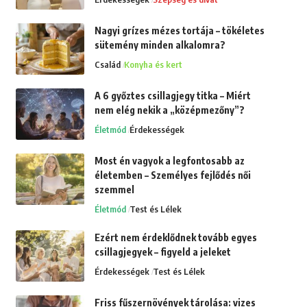
Nagyi grízes mézes tortája – tökéletes
sütemény minden alkalomra?
Család
Konyha és kert
A 6 győztes csillagjegy titka – Miért
nem elég nekik a „középmezőny”?
Életmód
Érdekességek
Most én vagyok a legfontosabb az
életemben – Személyes fejlődés női
szemmel
Életmód
Test és Lélek
Ezért nem érdeklődnek tovább egyes
csillagjegyek – figyeld a jeleket
Érdekességek
Test és Lélek
Friss fűszernövények tárolása: vizes