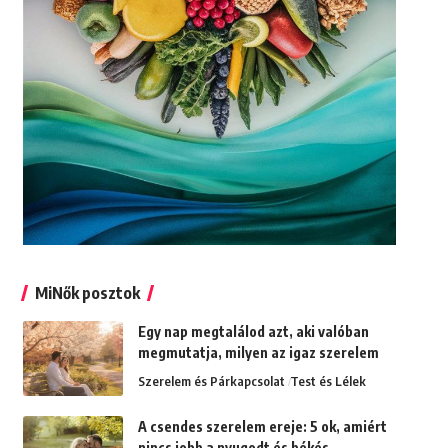
MiNők posztok
Egy nap megtalálod azt, aki valóban
megmutatja, milyen az igaz szerelem
Szerelem és Párkapcsolat
Test és Lélek
A csendes szerelem ereje: 5 ok, amiért
nincs jobb a nyugodt és békés