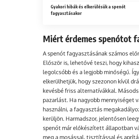
Gyakori hibák és elkerülésük a spenót
fagyasztásakor
Miért érdemes spenótot f
A spenót fagyasztásának számos előn
Először is, lehetővé teszi, hogy kihas
legolcsóbb és a legjobb minőségű. Íg
elkerülhetjük, hogy szezonon kívül drá
kevésbé friss alternatívákkal. Másods
pazarlást. Ha nagyobb mennyiséget v
használni, a fagyasztás megakadályo
kerüljön. Harmadszor, jelentősen leeg
spenót már előkészített állapotban vár
meg a mosással, tisztítással és aprí