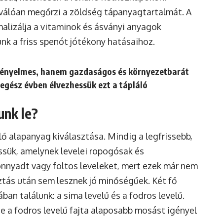
válóan megőrzi a zöldség tápanyagtartalmát. A
malizálja a vitaminok és ásványi anyagok
unk a friss spenót jótékony hatásaihoz.
kényelmes, hanem gazdaságos és környezetbarát
 egész évben élvezhessük ezt a tápláló
unk le?
lő alapanyag kiválasztása. Mindig a legfrissebb,
ssük, amelynek levelei ropogósak és
onnyadt vagy foltos leveleket, mert ezek már nem
ztás után sem lesznek jó minőségűek. Két fő
ban találunk: a sima levelű és a fodros levelű.
e a fodros levelű fajta alaposabb mosást igényel