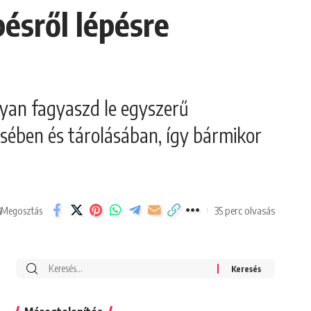
pésről lépésre
gyan fagyaszd le egyszerű
ésében és tárolásában, így bármikor
35 perc olvasás
Megosztás
Search
for: