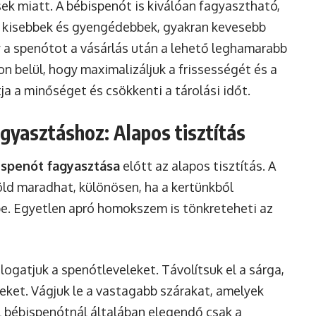
 miatt. A bébispenót is kiválóan fagyasztható,
i kisebbek és gyengédebbek, gyakran kevesebb
y a spenótot a vásárlás után a lehető leghamarabb
on belül, hogy maximalizáljuk a frissességét és a
a a minőséget és csökkenti a tárolási időt.
agyasztáshoz: Alapos tisztítás
a
spenót fagyasztása
előtt az alapos tisztítás. A
öld maradhat, különösen, ha a kertünkből
 be. Egyetlen apró homokszem is tönkreteheti az
logatjuk a spenótleveleket. Távolítsuk el a sárga,
leket. Vágjuk le a vastagabb szárakat, amelyek
l bébispenótnál általában elegendő csak a