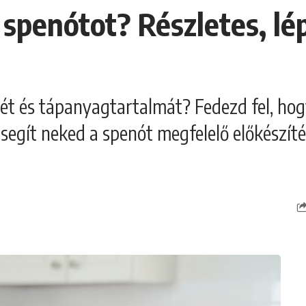
spenótot? Részletes, lé
ízét és tápanyagtartalmát? Fedezd fel, ho
segít neked a spenót megfelelő előkészít