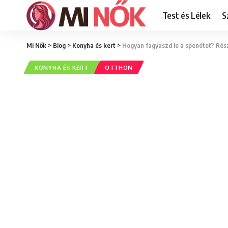
Test és Lélek
S
Mi Nők
>
Blog
>
Konyha és kert
>
Hogyan fagyaszd le a spenótot? Rész
KONYHA ÉS KERT
OTTHON