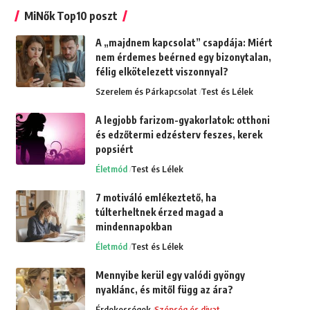
MiNők Top10 poszt
A „majdnem kapcsolat” csapdája: Miért
nem érdemes beérned egy bizonytalan,
félig elkötelezett viszonnyal?
Szerelem és Párkapcsolat
Test és Lélek
A legjobb farizom-gyakorlatok: otthoni
és edzőtermi edzésterv feszes, kerek
popsiért
Életmód
Test és Lélek
7 motiváló emlékeztető, ha
túlterheltnek érzed magad a
mindennapokban
Életmód
Test és Lélek
Mennyibe kerül egy valódi gyöngy
nyaklánc, és mitől függ az ára?
Érdekességek
Szépség és divat