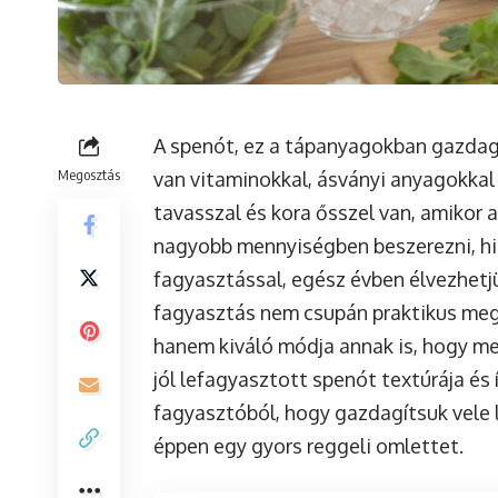
A spenót, ez a tápanyagokban gazdag 
Megosztás
van vitaminokkal, ásványi anyagokkal
tavasszal és kora ősszel van, amikor 
nagyobb mennyiségben beszerezni, his
fagyasztással, egész évben élvezhetjü
fagyasztás nem csupán praktikus meg
hanem kiváló módja annak is, hogy me
jól lefagyasztott spenót textúrája és
fagyasztóból, hogy gazdagítsuk vele l
éppen egy gyors reggeli omlettet.