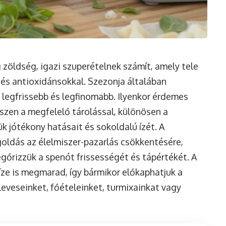
zöldség, igazi szuperételnek számít, amely tele
 és antioxidánsokkal. Szezonja általában
a legfrissebb és legfinomabb. Ilyenkor érdemes
zen a megfelelő tárolással, különösen a
k jótékony hatásait és sokoldalú ízét. A
oldás az élelmiszer-pazarlás csökkentésére,
gőrizzük a spenót frissességét és tápértékét. A
 íze is megmarad, így bármikor előkaphatjuk a
eveseinket, főételeinket, turmixainkat vagy