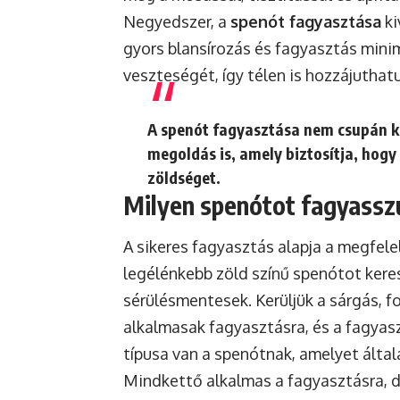
Negyedszer, a
spenót fagyasztása
ki
gyors blansírozás és fagyasztás mini
veszteségét, így télen is hozzájuthat
A spenót fagyasztása nem csupán 
megoldás is, amely biztosítja, hogy
zöldséget.
Milyen spenótot fagyassz
A sikeres fagyasztás alapja a megfele
legélénkebb zöld színű spenótot kere
sérülésmentesek. Kerüljük a sárgás, f
alkalmasak fagyasztásra, és a fagyas
típusa van a spenótnak, amelyet általá
Mindkettő alkalmas a fagyasztásra, d