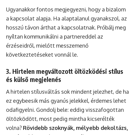
Ugyanakkor fontos megjegyezni, hogy a bizalom
a kapcsolat alapja. Ha alaptalanul gyanakszol, az
hosszú távon árthat a kapcsolatnak. Próbálj meg
nyíltan kommunikálni a partnereddel az
érzéseidről, mielőtt messzemenő
következtetéseket vonnál le.
3. Hirtelen megváltozott öltözködési stílus
és külső megjelenés
A hirtelen stílusváltás sok mindent jelezhet, de ha
ez egybeesik más gyanús jelekkel, érdemes lehet
odafigyelni. Gondolj bele: eddig visszafogottan
öltözködött, most pedig mintha kicserélték
volna?
Rövidebb szoknyák, mélyebb dekoltázs,