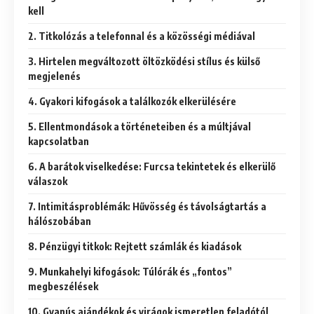
kell
2. Titkolózás a telefonnal és a közösségi médiával
3. Hirtelen megváltozott öltözködési stílus és külső
megjelenés
4. Gyakori kifogások a találkozók elkerülésére
5. Ellentmondások a történeteiben és a múltjával
kapcsolatban
6. A barátok viselkedése: Furcsa tekintetek és elkerülő
válaszok
7. Intimitásproblémák: Hűvösség és távolságtartás a
hálószobában
8. Pénzügyi titkok: Rejtett számlák és kiadások
9. Munkahelyi kifogások: Túlórák és „fontos”
megbeszélések
10. Gyanús ajándékok és virágok ismeretlen feladótól