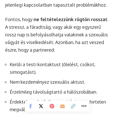
jelenlegi kapcsolatban tapasztalt problémákhoz.
Fontos, hogy
ne feltételezzünk rögtön rosszat
.
A stressz, a fáradtság, vagy akár egy egyszerű
rossz nap is befolyásolhatja valakinek a szexuális
vágyát és viselkedését. Azonban, ha azt veszed
észre, hogy a partnered:
Kerüli a testi kontaktust (ölelést, csókot,
simogatást).
Nem kezdeményez szexuális aktust.
Érzelmileg távolságtartó a hálószobában.
Érdektelennek tűnik a szex iránt, vagy hirtelen
megváltoznak a szexuális szokásai.