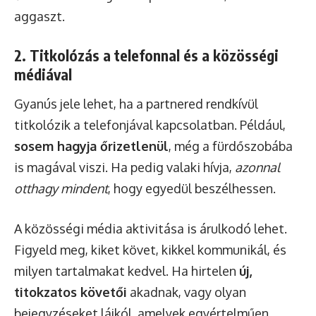
aggaszt.
2. Titkolózás a telefonnal és a közösségi
médiával
Gyanús jele lehet, ha a partnered rendkívül
titkolózik a telefonjával kapcsolatban. Például,
sosem hagyja őrizetlenül
, még a fürdőszobába
is magával viszi. Ha pedig valaki hívja,
azonnal
otthagy mindent
, hogy egyedül beszélhessen.
A közösségi média aktivitása is árulkodó lehet.
Figyeld meg, kiket követ, kikkel kommunikál, és
milyen tartalmakat kedvel. Ha hirtelen
új,
titokzatos követői
akadnak, vagy olyan
bejegyzéseket lájkól, amelyek egyértelműen