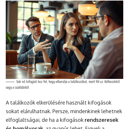
Sok nő kifogást hoz fel, hogy elkerülje a találkozókat, mert fél az ítélkezéstől
vagy a csalódástól.
A találkozók elkerülésére használt kifogások
sokat elárulhatnak. Persze, mindenkinek lehetnek
elfoglaltságai, de ha a kifogások
rendszeresek
és homályosak
, az gyanús lehet. Figyelj a