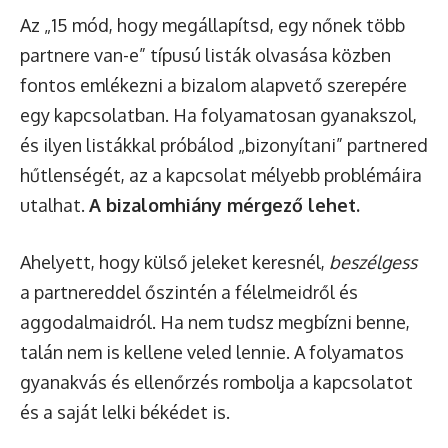
Az „15 mód, hogy megállapítsd, egy nőnek több
partnere van-e” típusú listák olvasása közben
fontos emlékezni a bizalom alapvető szerepére
egy kapcsolatban. Ha folyamatosan gyanakszol,
és ilyen listákkal próbálod „bizonyítani” partnered
hűtlenségét, az a kapcsolat mélyebb problémáira
utalhat.
A bizalomhiány mérgező lehet.
Ahelyett, hogy külső jeleket keresnél,
beszélgess
a partnereddel őszintén a félelmeidről és
aggodalmaidról. Ha nem tudsz megbízni benne,
talán nem is kellene veled lennie. A folyamatos
gyanakvás és ellenőrzés rombolja a kapcsolatot
és a saját lelki békédet is.