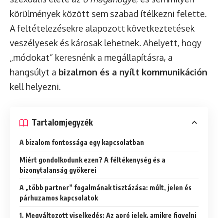
körülmények között sem szabad ítélkezni felette.
A feltételezésekre alapozott következtetések
veszélyesek és károsak lehetnek. Ahelyett, hogy
„módokat” keresnénk a megállapításra, a
hangsúlyt a
bizalmon és a nyílt kommunikáción
kell helyezni.
Tartalomjegyzék
A bizalom fontossága egy kapcsolatban
Miért gondolkodunk ezen? A féltékenység és a
bizonytalanság gyökerei
A „több partner” fogalmának tisztázása: múlt, jelen és
párhuzamos kapcsolatok
1. Megváltozott viselkedés: Az apró jelek, amikre figyelni