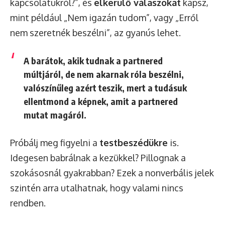
kapcsolatukról?”, és
elkerülő válaszokat
kapsz,
mint például „Nem igazán tudom”, vagy „Erről
nem szeretnék beszélni”, az gyanús lehet.
A barátok, akik tudnak a partnered
múltjáról, de nem akarnak róla beszélni,
valószínűleg azért teszik, mert a tudásuk
ellentmond a képnek, amit a partnered
mutat magáról.
Próbálj meg figyelni a
testbeszédükre
is.
Idegesen babrálnak a kezükkel? Pillognak a
szokásosnál gyakrabban? Ezek a nonverbális jelek
szintén arra utalhatnak, hogy valami nincs
rendben.