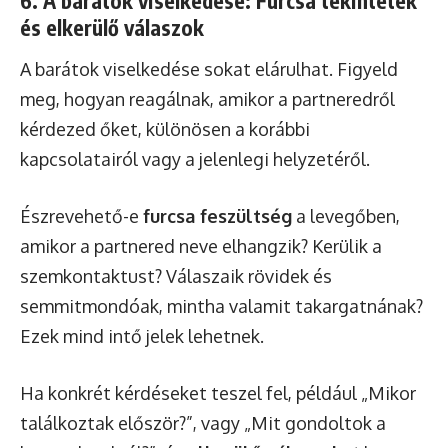
6. A barátok viselkedése: Furcsa tekintetek
és elkerülő válaszok
A barátok viselkedése sokat elárulhat. Figyeld
meg, hogyan reagálnak, amikor a partneredről
kérdezed őket, különösen a korábbi
kapcsolatairól vagy a jelenlegi helyzetéről.
Észrevehető-e
furcsa feszültség
a levegőben,
amikor a partnered neve elhangzik? Kerülik a
szemkontaktust? Válaszaik rövidek és
semmitmondóak, mintha valamit takargatnának?
Ezek mind intő jelek lehetnek.
Ha konkrét kérdéseket teszel fel, például „Mikor
találkoztak először?”, vagy „Mit gondoltok a