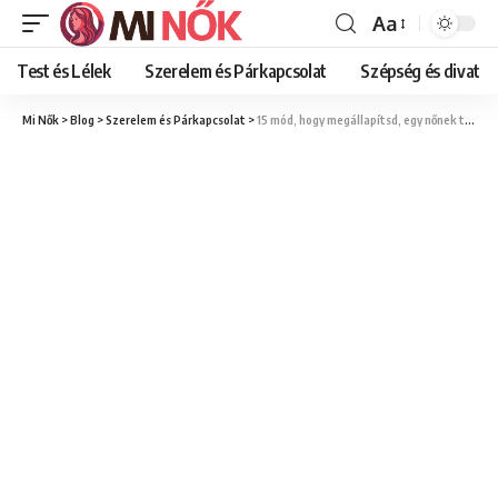
Aa
Font
Resizer
Test és Lélek
Szerelem és Párkapcsolat
Szépség és divat
Mi Nők
>
Blog
>
Szerelem és Párkapcsolat
>
15 mód, hogy megállapítsd, egy nőnek több partnere van-e