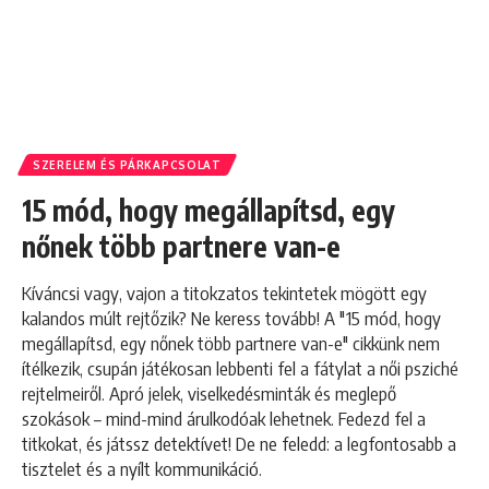
SZERELEM ÉS PÁRKAPCSOLAT
15 mód, hogy megállapítsd, egy
nőnek több partnere van-e
Kíváncsi vagy, vajon a titokzatos tekintetek mögött egy
kalandos múlt rejtőzik? Ne keress tovább! A "15 mód, hogy
megállapítsd, egy nőnek több partnere van-e" cikkünk nem
ítélkezik, csupán játékosan lebbenti fel a fátylat a női psziché
rejtelmeiről. Apró jelek, viselkedésminták és meglepő
szokások – mind-mind árulkodóak lehetnek. Fedezd fel a
titkokat, és játssz detektívet! De ne feledd: a legfontosabb a
tisztelet és a nyílt kommunikáció.