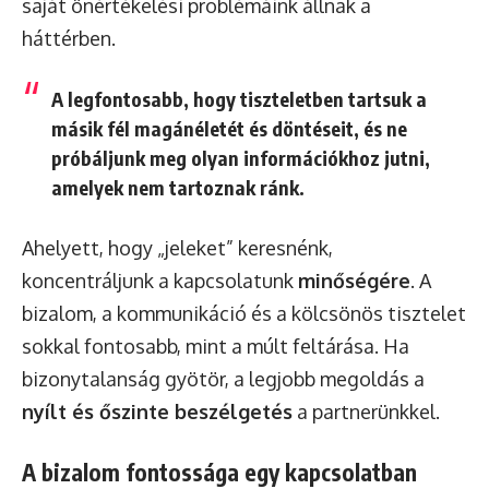
saját önértékelési problémáink állnak a
háttérben.
A legfontosabb, hogy tiszteletben tartsuk a
másik fél magánéletét és döntéseit, és ne
próbáljunk meg olyan információkhoz jutni,
amelyek nem tartoznak ránk.
Ahelyett, hogy „jeleket” keresnénk,
koncentráljunk a kapcsolatunk
minőségére
. A
bizalom, a kommunikáció és a kölcsönös tisztelet
sokkal fontosabb, mint a múlt feltárása. Ha
bizonytalanság gyötör, a legjobb megoldás a
nyílt és őszinte beszélgetés
a partnerünkkel.
A bizalom fontossága egy kapcsolatban