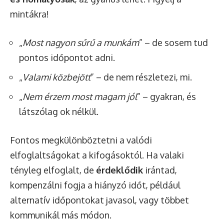
mintákra!
„
Most nagyon sűrű a munkám
” – de sosem tud
pontos időpontot adni.
„
Valami közbejött
” – de nem részletezi, mi.
„
Nem érzem most magam jól
” – gyakran, és
látszólag ok nélkül.
Fontos megkülönböztetni a valódi
elfoglaltságokat a kifogásoktól. Ha valaki
tényleg elfoglalt, de
érdeklődik
irántad,
kompenzálni fogja a hiányzó időt, például
alternatív időpontokat javasol, vagy többet
kommunikál más módon.