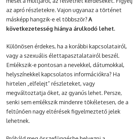
mesél a múltjáról, az felvethet kérdéseket. Figyelj
az apró részletekre. Vajon ugyanaz a történet
másképp hangzik-e el többször?
A
következetesség hiánya árulkodó lehet.
Különösen érdekes, ha a korábbi kapcsolatairól,
vagy a szexuális élettapasztalatairól beszél.
Emlékszik-e pontosan a nevekkel, dátumokkal,
helyszínekkel kapcsolatos információkra? Ha
hirtelen „elfelejt” részleteket, vagy
megváltoztatja őket, az gyanús lehet. Persze,
senki sem emlékszik mindenre tökéletesen, de a
feltűnően nagy eltérések figyelmeztető jelek
lehetnek.
Próbáld meg összefüggésbe helyezni a