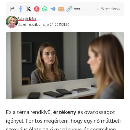
25 perc olvasás
Balogh Nóra
Utolsó módosítás: május 24, 2025 21:20
Ez a téma rendkívül
érzékeny
és óvatosságot
igényel. Fontos megérteni, hogy egy nő múltbeli
szexuális élete az
ő magánügye
, és semmilyen