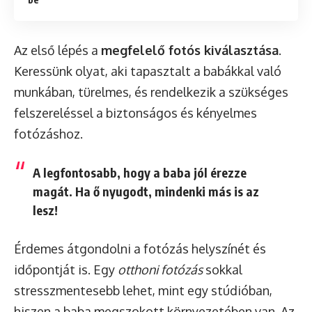
Az első lépés a
megfelelő fotós kiválasztása
.
Keressünk olyat, aki tapasztalt a babákkal való
munkában, türelmes, és rendelkezik a szükséges
felszereléssel a biztonságos és kényelmes
fotózáshoz.
A legfontosabb, hogy a baba jól érezze
magát. Ha ő nyugodt, mindenki más is az
lesz!
Érdemes átgondolni a fotózás helyszínét és
időpontját is. Egy
otthoni fotózás
sokkal
stresszmentesebb lehet, mint egy stúdióban,
hiszen a baba megszokott környezetében van. Az