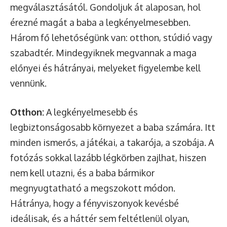
megválasztásától. Gondoljuk át alaposan, hol
érezné magát a baba a legkényelmesebben.
Három fő lehetőségünk van: otthon, stúdió vagy
szabadtér. Mindegyiknek megvannak a maga
előnyei és hátrányai, melyeket figyelembe kell
vennünk.
Otthon:
A legkényelmesebb és
legbiztonságosabb környezet a baba számára. Itt
minden ismerős, a játékai, a takarója, a szobája. A
fotózás sokkal lazább légkörben zajlhat, hiszen
nem kell utazni, és a baba bármikor
megnyugtatható a megszokott módon.
Hátránya, hogy a fényviszonyok kevésbé
ideálisak, és a háttér sem feltétlenül olyan,