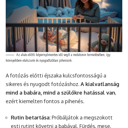
Az alvás előtti képernyőmentes idő segít a melatonin termelésében, így
könnyebben elalszunk és nyugodtabban pihenünk.
A fotózás előtti éjszaka kulcsfontosságú a
sikeres és nyugodt fotózáshoz.
A kialvatlanság
mind a babára, mind a szülőkre hatással van
,
ezért kiemelten fontos a pihenés.
Rutin betartása:
Próbáljátok a megszokott
esti rutint követni a babával. Fürdés, mese,