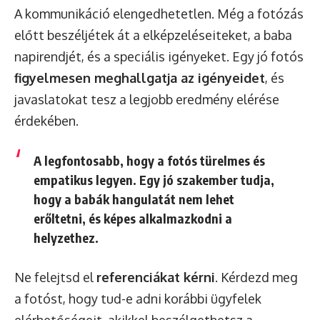
A kommunikáció elengedhetetlen. Még a fotózás
előtt beszéljétek át a elképzeléseiteket, a baba
napirendjét, és a speciális igényeket. Egy jó fotós
figyelmesen meghallgatja az igényeidet
, és
javaslatokat tesz a legjobb eredmény elérése
érdekében.
A legfontosabb, hogy a fotós türelmes és
empatikus legyen. Egy jó szakember tudja,
hogy a babák hangulatát nem lehet
erőltetni, és képes alkalmazkodni a
helyzethez.
Ne felejtsd el
referenciákat kérni
. Kérdezd meg
a fotóst, hogy tud-e adni korábbi ügyfelek
elérhetőségeit, akikkel beszélgethetsz a