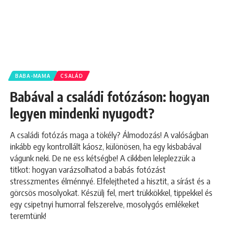
BABA-MAMA
CSALÁD
Babával a családi fotózáson: hogyan
legyen mindenki nyugodt?
A családi fotózás maga a tökély? Álmodozás! A valóságban
inkább egy kontrollált káosz, különösen, ha egy kisbabával
vágunk neki. De ne ess kétségbe! A cikkben leleplezzük a
titkot: hogyan varázsolhatod a babás fotózást
stresszmentes élménnyé. Elfelejtheted a hisztit, a sírást és a
görcsös mosolyokat. Készülj fel, mert trükkökkel, tippekkel és
egy csipetnyi humorral felszerelve, mosolygós emlékeket
teremtünk!