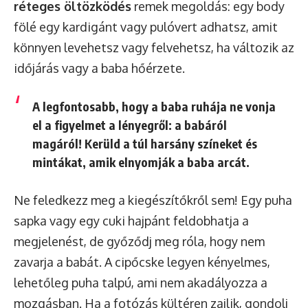
réteges öltözködés
remek megoldás: egy body
fölé egy kardigánt vagy pulóvert adhatsz, amit
könnyen levehetsz vagy felvehetsz, ha változik az
időjárás vagy a baba hőérzete.
A legfontosabb, hogy a baba ruhája ne vonja
el a figyelmet a lényegről: a babáról
magáról! Kerüld a túl harsány színeket és
mintákat, amik elnyomják a baba arcát.
Ne feledkezz meg a kiegészítőkről sem! Egy puha
sapka vagy egy cuki hajpánt feldobhatja a
megjelenést, de győződj meg róla, hogy nem
zavarja a babát. A cipőcske legyen kényelmes,
lehetőleg puha talpú, ami nem akadályozza a
mozgásban. Ha a fotózás kültéren zajlik, gondolj