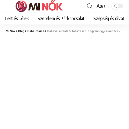
Aa
Font
Resizer
Test és Lélek
Szerelem és Párkapcsolat
Szépség és divat
Mi Nők
>
Blog
>
Baba-mama
>
Babával a családi fotózáson: hogyan legyen mindenki nyugodt?