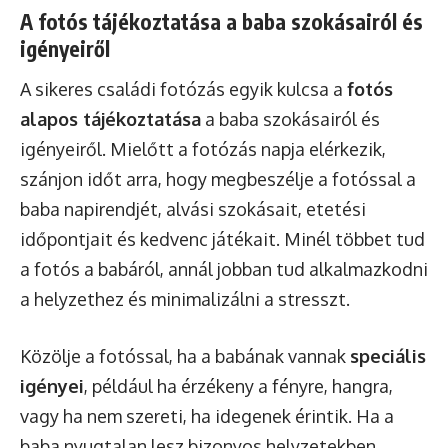
A fotós tájékoztatása a baba szokásairól és
igényeiről
A sikeres családi fotózás egyik kulcsa a
fotós
alapos tájékoztatása
a baba szokásairól és
igényeiről. Mielőtt a fotózás napja elérkezik,
szánjon időt arra, hogy megbeszélje a fotóssal a
baba napirendjét, alvási szokásait, etetési
időpontjait és kedvenc játékait. Minél többet tud
a fotós a babáról, annál jobban tud alkalmazkodni
a helyzethez és minimalizálni a stresszt.
Közölje a fotóssal, ha a babának vannak
speciális
igényei
, például ha érzékeny a fényre, hangra,
vagy ha nem szereti, ha idegenek érintik. Ha a
baba nyugtalan lesz bizonyos helyzetekben,