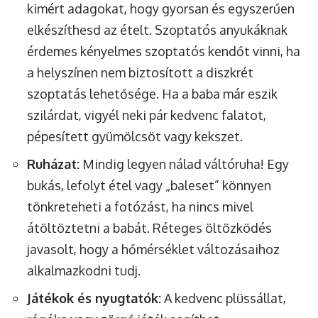
kimért adagokat, hogy gyorsan és egyszerűen
elkészíthesd az ételt. Szoptatós anyukáknak
érdemes kényelmes szoptatós kendőt vinni, ha
a helyszínen nem biztosított a diszkrét
szoptatás lehetősége. Ha a baba már eszik
szilárdat, vigyél neki pár kedvenc falatot,
pépesített gyümölcsöt vagy kekszet.
Ruházat:
Mindig legyen nálad váltóruha! Egy
bukás, lefolyt étel vagy „baleset” könnyen
tönkreteheti a fotózást, ha nincs mivel
átöltöztetni a babát. Réteges öltözködés
javasolt, hogy a hőmérséklet változásaihoz
alkalmazkodni tudj.
Játékok és nyugtatók:
A kedvenc plüssállat,