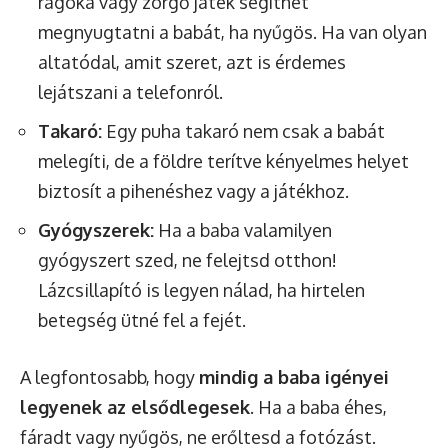
rágóka vagy zörgő játék segíthet
megnyugtatni a babát, ha nyűgös. Ha van olyan
altatódal, amit szeret, azt is érdemes
lejátszani a telefonról.
Takaró:
Egy puha takaró nem csak a babát
melegíti, de a földre terítve kényelmes helyet
biztosít a pihenéshez vagy a játékhoz.
Gyógyszerek:
Ha a baba valamilyen
gyógyszert szed, ne felejtsd otthon!
Lázcsillapító is legyen nálad, ha hirtelen
betegség ütné fel a fejét.
A legfontosabb, hogy
mindig a baba igényei
legyenek az elsődlegesek
. Ha a baba éhes,
fáradt vagy nyűgös, ne erőltesd a fotózást.