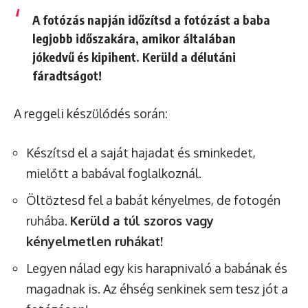
A fotózás napján időzítsd a fotózást a baba
legjobb időszakára
, amikor általában
jókedvű és kipihent. Kerüld a délutáni
fáradtságot!
A reggeli készülődés során:
Készítsd el a saját hajadat és sminkedet,
mielőtt a babával foglalkoznál.
Öltöztesd fel a babát kényelmes, de fotogén
ruhába.
Kerüld a túl szoros vagy
kényelmetlen ruhákat!
Legyen nálad egy kis harapnivaló a babának és
magadnak is. Az éhség senkinek sem tesz jót a