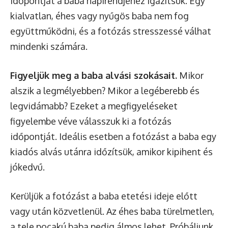
időpontját a baba napirendjéhez igazítsuk. Egy
kialvatlan, éhes vagy nyűgös baba nem fog
együttműködni, és a fotózás stresszessé válhat
mindenki számára.
Figyeljük meg a baba alvási szokásait.
Mikor
alszik a legmélyebben? Mikor a legéberebb és
legvidámabb? Ezeket a megfigyeléseket
figyelembe véve válasszuk ki a fotózás
időpontját. Ideális esetben a fotózást a baba egy
kiadós alvás utánra időzítsük, amikor kipihent és
jókedvű.
Kerüljük a fotózást a baba etetési ideje előtt
vagy után közvetlenül. Az éhes baba türelmetlen,
a tele pocakú baba pedig álmos lehet. Próbáljunk