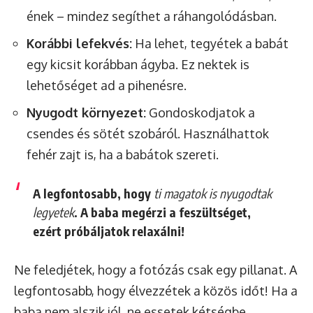
ének – mindez segíthet a ráhangolódásban.
Korábbi lefekvés:
Ha lehet, tegyétek a babát
egy kicsit korábban ágyba. Ez nektek is
lehetőséget ad a pihenésre.
Nyugodt környezet:
Gondoskodjatok a
csendes és sötét szobáról. Használhattok
fehér zajt is, ha a babátok szereti.
A legfontosabb, hogy
ti magatok is nyugodtak
legyetek
. A baba megérzi a feszültséget,
ezért próbáljatok relaxálni!
Ne feledjétek, hogy a fotózás csak egy pillanat. A
legfontosabb, hogy élvezzétek a közös időt! Ha a
baba nem alszik jól, ne essetek kétségbe.