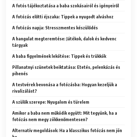
A fotós tájékoztatása a baba szokásairól és igényeiről
A fotózás előtti éjszaka: Tippek a nyugodt alváshoz
A fotózás napja: Stresszmentes készülődés
A hangulat megteremtése: Játékok, dalok és kedvenc
tárgyak
A baba figyelmének lekötése: Tippek és trükkök
Pillanatnyi szünetek beiktatása: Etetés, pelenkázás és
pihenés
A testvérek bevonása a fotózásba: Hogyan kezeljük a
rivalizálást?
A szülők szerepe: Nyugalom és türelem
Amikor a baba nem működik együtt: Mit tegyünk, ha a
fotózás nem megy zökkenőmentesen?
Alternatív megoldások: Ha a klasszikus fotózás nem jön
be