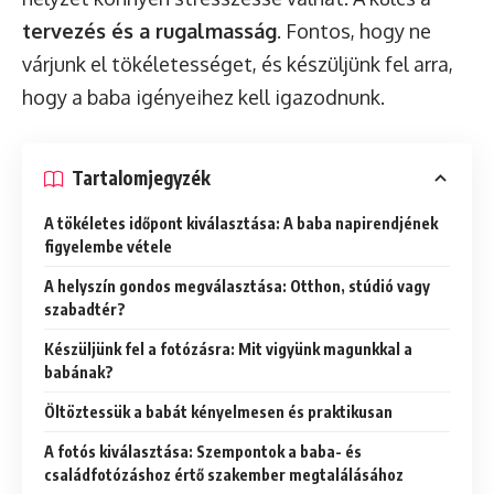
tervezés és a rugalmasság
. Fontos, hogy ne
várjunk el tökéletességet, és készüljünk fel arra,
hogy a baba igényeihez kell igazodnunk.
Tartalomjegyzék
A tökéletes időpont kiválasztása: A baba napirendjének
figyelembe vétele
A helyszín gondos megválasztása: Otthon, stúdió vagy
szabadtér?
Készüljünk fel a fotózásra: Mit vigyünk magunkkal a
babának?
Öltöztessük a babát kényelmesen és praktikusan
A fotós kiválasztása: Szempontok a baba- és
családfotózáshoz értő szakember megtalálásához