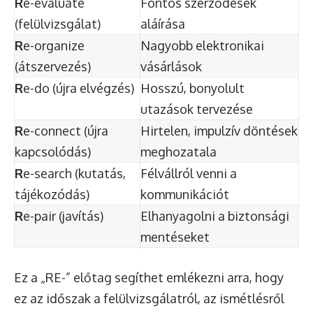
R
e-evaluate
Fontos szerződések
(felülvizsgálat)
aláírása
R
e-organize
Nagyobb elektronikai
(átszervezés)
vásárlások
R
e-do (újra elvégzés)
Hosszú, bonyolult
utazások tervezése
R
e-connect (újra
Hirtelen, impulzív döntések
kapcsolódás)
meghozatala
R
e-search (kutatás,
Félvállról venni a
tájékozódás)
kommunikációt
R
e-pair (javítás)
Elhanyagolni a biztonsági
mentéseket
Ez a „RE-” előtag segíthet emlékezni arra, hogy
ez az időszak a felülvizsgálatról, az ismétlésről