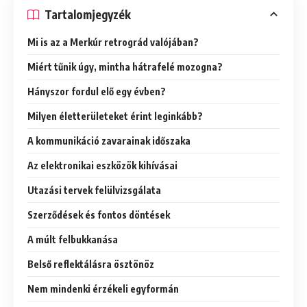
Tartalomjegyzék
Mi is az a Merkúr retrográd valójában?
Miért tűnik úgy, mintha hátrafelé mozogna?
Hányszor fordul elő egy évben?
Milyen életterületeket érint leginkább?
A kommunikáció zavarainak időszaka
Az elektronikai eszközök kihívásai
Utazási tervek felülvizsgálata
Szerződések és fontos döntések
A múlt felbukkanása
Belső reflektálásra ösztönöz
Nem mindenki érzékeli egyformán