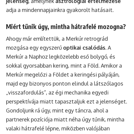
jelenség
, amelynek
asztrológiai értelmezése
adja a mindennapjainkra gyakorolt hatásait.
Miért tűnik úgy, mintha hátrafelé mozogna?
Ahogy már említettük, a Merkúr retrográd
mozgása egy egyszerű
optikai csalódás
. A
Merkúr a Naphoz legközelebb eső bolygó, és
sokkal gyorsabban kering, mint a Föld. Amikor a
Merkúr megelőzi a Földet a keringési pályáján,
majd egy bizonyos ponton elindul a látszólagos
„visszafordulás”, az égi mechanika egyedi
perspektívája miatt tapasztaljuk ezt a jelenséget.
Gondoljunk rá úgy, mint egy táncra, ahol a
partnerek pozíciója miatt néha úgy tűnik, mintha
valaki hátrafelé lépne, miközben valójában