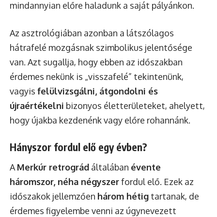
mindannyian előre haladunk a saját pályánkon.
Az asztrológiában azonban a látszólagos
hátrafelé mozgásnak szimbolikus jelentősége
van. Azt sugallja, hogy ebben az időszakban
érdemes nekünk is „visszafelé” tekintenünk,
vagyis
felülvizsgálni, átgondolni és
újraértékelni
bizonyos életterületeket, ahelyett,
hogy újakba kezdenénk vagy előre rohannánk.
Hányszor fordul elő egy évben?
A
Merkúr retrográd
általában
évente
háromszor, néha négyszer
fordul elő. Ezek az
időszakok jellemzően
három hétig
tartanak, de
érdemes figyelembe venni az úgynevezett