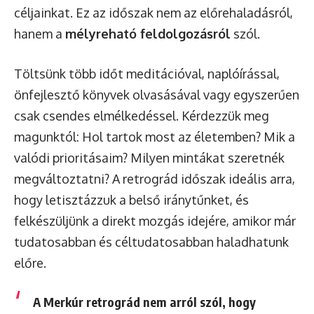
céljainkat. Ez az időszak nem az előrehaladásról,
hanem a
mélyreható feldolgozásról
szól.
Töltsünk több időt meditációval, naplóírással,
önfejlesztő könyvek olvasásával vagy egyszerűen
csak csendes elmélkedéssel. Kérdezzük meg
magunktól: Hol tartok most az életemben? Mik a
valódi prioritásaim? Milyen mintákat szeretnék
megváltoztatni? A retrográd időszak ideális arra,
hogy letisztázzuk a belső iránytűnket, és
felkészüljünk a direkt mozgás idejére, amikor már
tudatosabban és céltudatosabban haladhatunk
előre.
A Merkúr retrográd nem arról szól, hogy