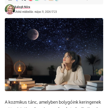
Balogh Nóra
Utolsó módosítás: május 11, 2026 17:23
A kozmikus tánc, amelyben bolygóink keringenek