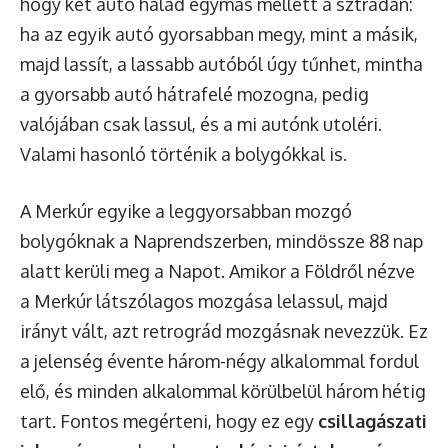
hogy két autó halad egymás mellett a sztrádán:
ha az egyik autó gyorsabban megy, mint a másik,
majd lassít, a lassabb autóból úgy tűnhet, mintha
a gyorsabb autó hátrafelé mozogna, pedig
valójában csak lassul, és a mi autónk utoléri.
Valami hasonló történik a bolygókkal is.
A Merkúr egyike a leggyorsabban mozgó
bolygóknak a Naprendszerben, mindössze 88 nap
alatt kerüli meg a Napot. Amikor a Földről nézve
a Merkúr látszólagos mozgása lelassul, majd
irányt vált, azt retrográd mozgásnak nevezzük. Ez
a jelenség évente három-négy alkalommal fordul
elő, és minden alkalommal körülbelül három hétig
tart. Fontos megérteni, hogy ez egy
csillagászati