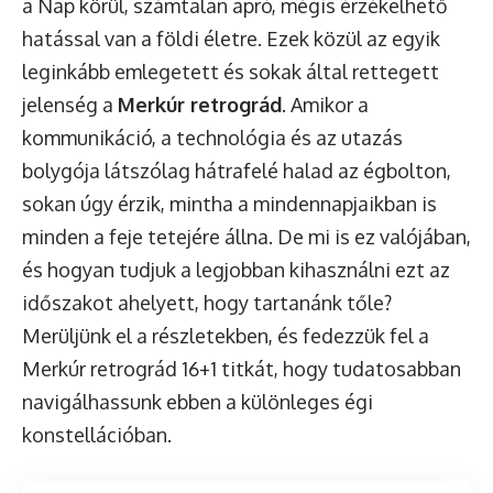
a Nap körül, számtalan apró, mégis érzékelhető
hatással van a földi életre. Ezek közül az egyik
leginkább emlegetett és sokak által rettegett
jelenség a
Merkúr retrográd
. Amikor a
kommunikáció, a technológia és az utazás
bolygója látszólag hátrafelé halad az égbolton,
sokan úgy érzik, mintha a mindennapjaikban is
minden a feje tetejére állna. De mi is ez valójában,
és hogyan tudjuk a legjobban kihasználni ezt az
időszakot ahelyett, hogy tartanánk tőle?
Merüljünk el a részletekben, és fedezzük fel a
Merkúr retrográd 16+1 titkát, hogy tudatosabban
navigálhassunk ebben a különleges égi
konstellációban.