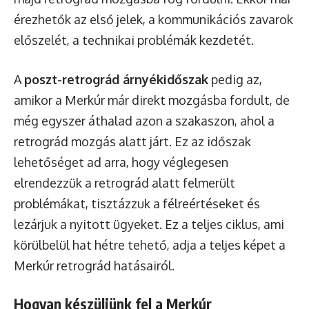
érezhetők az első jelek, a kommunikációs zavarok
előszelét, a technikai problémák kezdetét.
A
poszt-retrográd árnyékidőszak
pedig az,
amikor a Merkúr már direkt mozgásba fordult, de
még egyszer áthalad azon a szakaszon, ahol a
retrográd mozgás alatt járt. Ez az időszak
lehetőséget ad arra, hogy véglegesen
elrendezzük a retrográd alatt felmerült
problémákat, tisztázzuk a félreértéseket és
lezárjuk a nyitott ügyeket. Ez a teljes ciklus, ami
körülbelül hat hétre tehető, adja a teljes képet a
Merkúr retrográd hatásairól.
Hogyan készüljünk fel a Merkúr