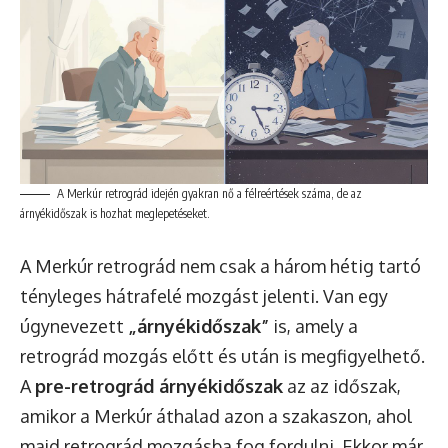
A Merkúr retrográd idején gyakran nő a félreértések száma, de az
árnyékidőszak is hozhat meglepetéseket.
A Merkúr retrográd nem csak a három hétig tartó
tényleges hátrafelé mozgást jelenti. Van egy
úgynevezett
„árnyékidőszak”
is, amely a
retrográd mozgás előtt és után is megfigyelhető.
A
pre-retrográd árnyékidőszak
az az időszak,
amikor a Merkúr áthalad azon a szakaszon, ahol
majd retrográd mozgásba fog fordulni. Ekkor már