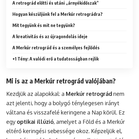
A retrográd előtti és utáni „árnyékidőszak”
Hogyan készüljünk fel a Merkúr retrográdra?
Mit tegyünk és mit ne tegyünk?
A kreativitás és az újragondolás ideje
A Merkúr retrográd és a személyes fejlődés
+1 Tény: A valódi erő a tudatosságban rejlik
Mi is az a Merkúr retrográd valójában?
Kezdjük az alapokkal: a
Merkúr retrográd
nem
azt jelenti, hogy a bolygó ténylegesen irányt
váltana és visszafelé keringene a Nap körül. Ez
egy
optikai illúzió
, amelyet a Föld és a Merkúr
eltérő keringési sebessége okoz. Képzeljük el,