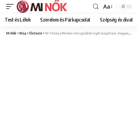
Aa
Font
Resizer
Test és Lélek
Szerelem és Párkapcsolat
Szépség és divat
Mi Nők
>
Blog
>
Életmód
>
16+1 tény a Merkúr retrográdról segít megérteni, hogyan hat a mindennapjaidra