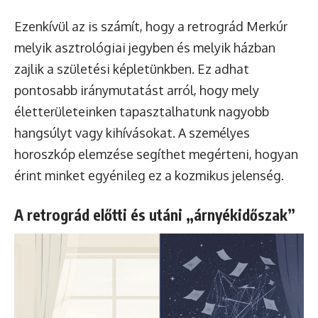
Ezenkívül az is számít, hogy a retrográd Merkúr
melyik asztrológiai jegyben és melyik házban
zajlik a születési képletünkben. Ez adhat
pontosabb iránymutatást arról, hogy mely
életterületeinken tapasztalhatunk nagyobb
hangsúlyt vagy kihívásokat. A személyes
horoszkóp elemzése segíthet megérteni, hogyan
érint minket egyénileg ez a kozmikus jelenség.
A retrográd előtti és utáni „árnyékidőszak”