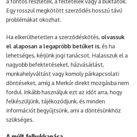
a fontos részletek, a feltételek vagy a buktatók.
Egy rosszul megkötött szerződés hosszú távú
problémákat okozhat.
Ha elkerülhetetlen a szerződéskötés,
olvassuk
el alaposan a legapróbb betűket is
, és ha
lehetséges, kérjünk jogi tanácsot. Halasszuk el a
nagyobb befektetéseket, házvásárlást,
munkahelyváltást vagy komoly párkapcsolati
döntéseket, amíg a Merkúr direkt mozgásba nem
fordul. Inkább használjuk ezt az időt arra, hogy
felkészüljünk, tájékozódjunk, és minden
információt begyűjtsünk, ami a döntésünkhöz
szükséges.
A múlt felbukkanása