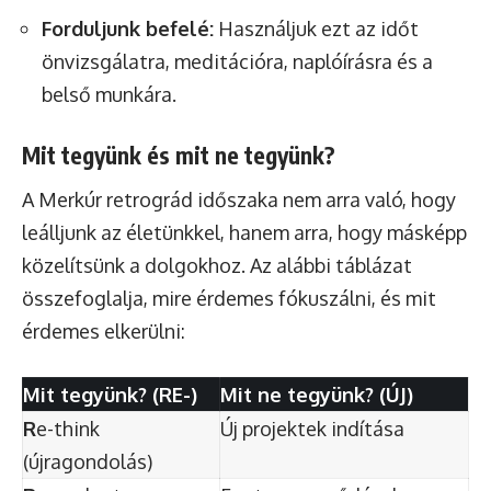
Forduljunk befelé:
Használjuk ezt az időt
önvizsgálatra, meditációra, naplóírásra és a
belső munkára.
Mit tegyünk és mit ne tegyünk?
A Merkúr retrográd időszaka nem arra való, hogy
leálljunk az életünkkel, hanem arra, hogy másképp
közelítsünk a dolgokhoz. Az alábbi táblázat
összefoglalja, mire érdemes fókuszálni, és mit
érdemes elkerülni:
Mit tegyünk? (RE-)
Mit ne tegyünk? (ÚJ)
R
e-think
Új projektek indítása
(újragondolás)