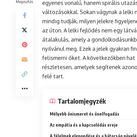
Megosztás
egyenes vonalú, hanem spirális utazás
változásokkal. Sokan vágynak a lelki
mindig tudják, milyen jelekre figyelj
az úton. A lelki fejlődés nem egy látv
átalakulás, amely a gondolkodásunkba
nyilvánul meg. Ezek a jelek gyakran 
felismerni őket. A következőkben hat
részletesen, amelyek segítenek azono
felé tart.
Tartalomjegyzék
Mélyebb önismeret és önelfogadás
Az empátia és a kapcsolódás ereje
A félelmek elengedése és a bátorság növel