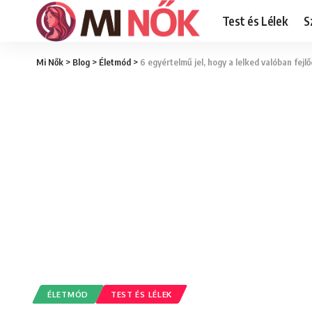
Test és Lélek
S
Mi Nők
>
Blog
>
Életmód
>
6 egyértelmű jel, hogy a lelked valóban fejlő
ÉLETMÓD
TEST ÉS LÉLEK