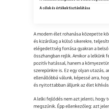
A célok és értékek tisztánlátása
A modern élet rohanása közepette kön
és kizárólag a külső sikerekre, teljes
elégedettség forrása gyakran a belső
összhangban rejlik. Amikor a lelkünk f
pozitív hatással, hanem a környezetün
szerepünkre is. Ez egy olyan utazás,
ellenállóbbá válunk, képessé arra, h
és nyitottabban álljunk az élet kihívás
A lelki fejlődés nem azt jelenti, hog
megszűnik. Épp ellenkezőleg: azt jel