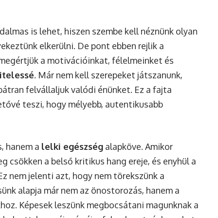
dalmas is lehet, hiszen szembe kell néznünk olyan
keztünk elkerülni. De pont ebben rejlik a
megértjük a motivációinkat, félelmeinket és
itelessé
. Már nem kell szerepeket játszanunk,
ran felvállaljuk valódi énünket. Ez a fajta
etővé teszi, hogy mélyebb, autentikusabb
s, hanem a
lelki egészség
alapköve. Amikor
g csökken a belső kritikus hang ereje, és enyhül a
Ez nem jelenti azt, hogy nem törekszünk a
désünk alapja már nem az önostorozás, hanem a
khoz. Képesek leszünk megbocsátani magunknak a