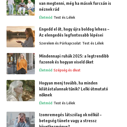
van megtenni, még ha mások furcsán is
néznek rád
Életmód
Test és Lélek
Engedd el őt, hogy újra boldog lehess –
Az elengedés legfontosabb lépései
Szerelem és Párkapcsolat
Test és Lélek
Mindennapi ruhák 2025: a legtrendibb
fazonok és hogyan viseld őket
Életmód
Szépség és divat
Hogyan menj tovább, ha minden
kilátástalannak tűnik? Lelki útmutató
nőknek
Életmód
Test és Lélek
Izomremegés látszólag ok nélkül –
betegség tünete vagy a stressz
következménye?