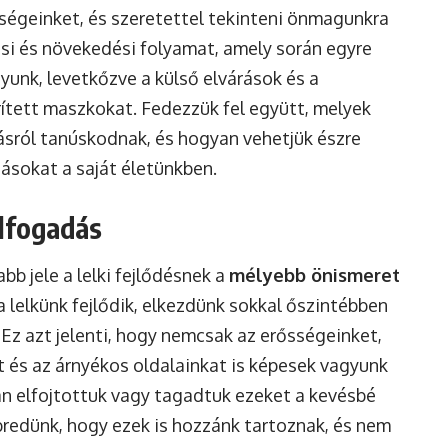
ségeinket, és szeretettel tekinteni önmagunkra
si és növekedési folyamat, amely során egyre
gyunk, levetkőzve a külső elvárások és a
rített maszkokat. Fedezzük fel együtt, melyek
lásról tanúskodnak, és hogyan vehetjük észre
zásokat a saját életünkben.
lfogadás
b jele a lelki fejlődésnek a
mélyebb önismeret
a lelkünk fejlődik, elkezdünk sokkal őszintébben
Ez azt jelenti, hogy nemcsak az erősségeinket,
 és az árnyékos oldalainkat is képesek vagyunk
án elfojtottuk vagy tagadtuk ezeket a kevésbé
redünk, hogy ezek is hozzánk tartoznak, és nem