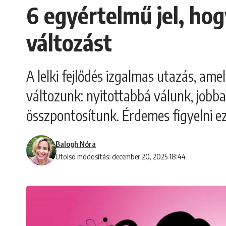
6 egyértelmű jel, hogy
változást
A lelki fejlődés izgalmas utazás, ame
változunk: nyitottabbá válunk, jobb
összpontosítunk. Érdemes figyelni ez
Balogh Nóra
Utolsó módosítás: december 20, 2025 18:44