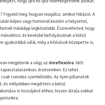
 ahelyett, hogy újra és újra felemlegetnénk azokat.
? Figyeld meg, hogyan reagálsz, amikor hibázol. A
alán képes vagy humorral kezelni a helyzetet,
ehetnél másképp legközelebb. Észreveheted, hogy
másokhoz, és kevésbé befolyásolnak a külső
e gyakoribbá válik, még a kihívások közepette is,
kran megjelenik a vágy az
önreflexióra
. Időt
tapasztalatainkon, érzéseinken. Ez lehet
 csak csendes szemlélődés. Az ilyen pillanatok
t, és mélyebben megérteni a belső
korlása is hozzájárul ehhez, hiszen általa sokkal
apotunkra.