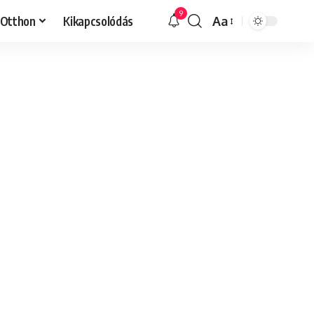
9
Otthon
Kikapcsolódás
Aa
Font
Resizer