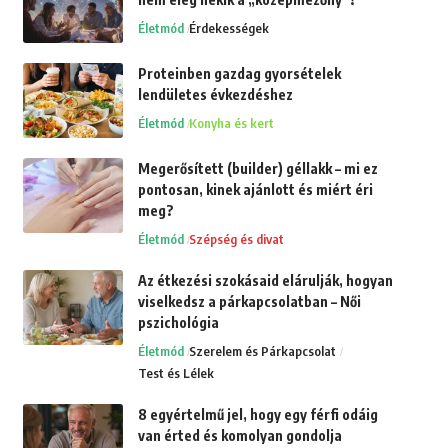
Életmód
Érdekességek
Proteinben gazdag gyorsételek
lendületes évkezdéshez
Életmód
Konyha és kert
Megerősített (builder) géllakk – mi ez
pontosan, kinek ajánlott és miért éri
meg?
Életmód
Szépség és divat
Az étkezési szokásaid elárulják, hogyan
viselkedsz a párkapcsolatban – Női
pszichológia
Életmód
Szerelem és Párkapcsolat
Test és Lélek
8 egyértelmű jel, hogy egy férfi odáig
van érted és komolyan gondolja