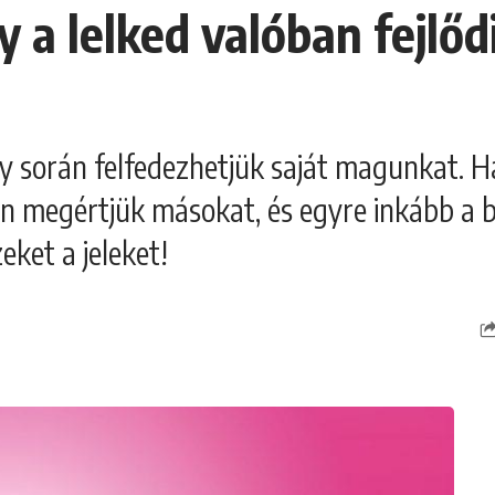
 a lelked valóban fejlőd
ly során felfedezhetjük saját magunkat. Ha
an megértjük másokat, és egyre inkább a 
eket a jeleket!