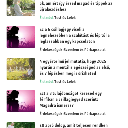
ok, amiért így érzed magad és tippek az
újrakezdéshez
Életmód
Test és Lélek
Ez a 6 csillagjegy viseli a
legnehezebben a szakítást és lép túl a
leglassabban egy kapcsolaton
Érdekességek
Szerelem és Párkapcsolat
4 egyértelmű jel mutatja, hogy 2025
nyarán a mentális egészséged az első,
és 7 lépésben meg is őrizheted
Életmód
Test és Lélek
Ezt a 3 tulajdonságot keresed egy
férfiban a csillagjegyed szerint:
Magadra ismersz?
Érdekességek
Szerelem és Párkapcsolat
20 apró dolog, amit teljesen rendben