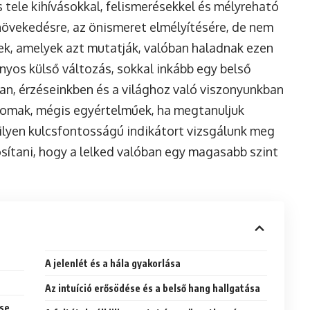
 tele kihívásokkal, felismerésekkel és mélyreható
 növekedésre, az önismeret elmélyítésére, de nem
enek, amelyek azt mutatják, valóban haladnak ezen
ányos külső változás, sokkal inkább egy belső
n, érzéseinkben és a világhoz való viszonyunkban
finomak, mégis egyértelműek, ha megtanuljuk
 ilyen kulcsfontosságú indikátort vizsgálunk meg
sítani, hogy a lelked valóban egy magasabb szint
A jelenlét és a hála gyakorlása
Az intuíció erősödése és a belső hang hallgatása
ése