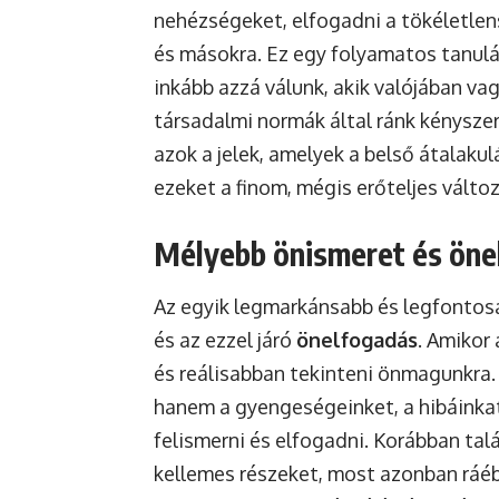
nehézségeket, elfogadni a tökéletlen
és másokra. Ez egy folyamatos tanulá
inkább azzá válunk, akik valójában va
társadalmi normák által ránk kénysze
azok a jelek, amelyek a belső átalaku
ezeket a finom, mégis erőteljes válto
Mélyebb önismeret és öne
Az egyik legmarkánsabb és legfontosab
és az ezzel járó
önelfogadás
. Amikor 
és reálisabban tekinteni önmagunkra. 
hanem a gyengeségeinket, a hibáinkat
felismerni és elfogadni. Korábban tal
kellemes részeket, most azonban ráéb