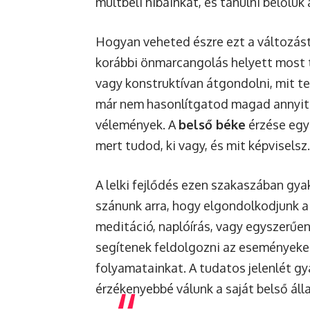
múltbeli hibáinkat, és tanulni belőlük
Hogyan veheted észre ezt a változást
korábbi önmarcangolás helyett most t
vagy konstruktívan átgondolni, mit t
már nem hasonlítgatod magad annyit 
vélemények. A
belső béke
érzése egyr
mert tudod, ki vagy, és mit képviselsz.
A lelki fejlődés ezen szakaszában gya
szánunk arra, hogy elgondolkodjunk a 
meditáció, naplóírás, vagy egyszerűen
segítenek feldolgozni az eseményeke
folyamatainkat. A tudatos jelenlét gya
érzékenyebbé válunk a saját belső áll