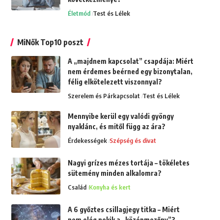
Életmód
Test és Lélek
MiNők Top10 poszt
A „majdnem kapcsolat” csapdája: Miért
nem érdemes beérned egy bizonytalan,
félig elkötelezett viszonnyal?
Szerelem és Párkapcsolat
Test és Lélek
Mennyibe kerül egy valódi gyöngy
nyaklánc, és mitől függ az ára?
Érdekességek
Szépség és divat
Nagyi grízes mézes tortája – tökéletes
sütemény minden alkalomra?
Család
Konyha és kert
A 6 győztes csillagjegy titka – Miért
nem elég nekik a „középmezőny”?