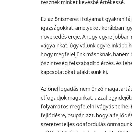
tesznek minket kevésbé értékessé.
Ez az önismereti folyamat gyakran fáj
igazságokkal, amelyeket korábban igye
növekedés ereje. Ahogy egyre jobban 
vágyainkat, úgy válunk egyre inkább
h
hogy megfeleljünk másoknak, hanem bát
őszinteség felszabadító érzés, és leh
kapcsolatokat alakítsunk ki.
Az önelfogadás nem önző magatartá
elfogadjuk magunkat, azzal egyidejűle
folyamatos megfelelni vágyás terhe. 
fejlődésre, csupán azt, hogy a fejlő
szeretetteljes odafordulás önmagun