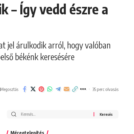
ik – Így vedd észre a
t jel árulkodik arról, hogy valóban
belső békénk keresésére
35 perc olvasás
Megosztás
Search
for:
Méregtelenítés