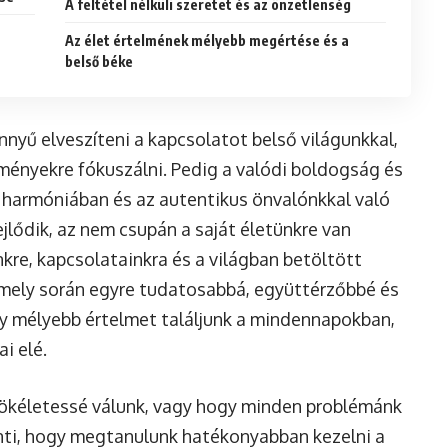
A feltétel nélküli szeretet és az önzetlenség
Az élet értelmének mélyebb megértése és a
belső béke
nyű elveszíteni a kapcsolatot belső világunkkal,
ítményekre fókuszálni. Pedig a valódi boldogság és
 harmóniában és az autentikus önvalónkkal való
ejlődik, az nem csupán a saját életünkre van
kre, kapcsolatainkra és a világban betöltött
 amely során egyre tudatosabbá, együttérzőbbé és
ogy mélyebb értelmet találjunk a mindennapokban,
ai elé.
y tökéletessé válunk, vagy hogy minden problémánk
enti, hogy megtanulunk hatékonyabban kezelni a