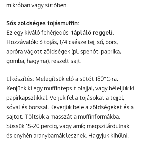
mikróban vagy sütőben.
Sós zöldséges tojásmuffin:
Ez egy kiváló fehérjedús,
tápláló reggeli
.
Hozzávalók: 6 tojás, 1/4 csésze tej, só, bors,
apróra vágott zöldségek (pl. spenót, paprika,
gomba, hagyma), reszelt sajt.
Elkészítés: Melegítsük elő a sütőt 180°C-ra.
Kenjünk ki egy muffintepsit olajjal, vagy béleljük ki
papírkapszlikkal. Verjük fel a tojásokat a tejjel,
sóval és borssal. Keverjük bele a zöldségeket és a
sajtot. Töltsük a masszát a muffinformákba.
Süssük 15-20 percig, vagy amíg megszilárdulnak
és enyhén aranybarnák lesznek. Hagyjuk kihűlni.