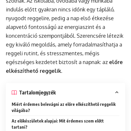
szólnak. Az iskolába, óvodába vagy munkába
indulás előtt gyakran nincs időnk egy tápláló,
nyugodt reggelire, pedig a nap első étkezése
alapvető fontosságú az energiaszint és a
koncentráció szempontjából. Szerencsére létezik
egy kiváló megoldás, amely forradalmasíthatja a
reggeli rutint, és stresszmentes, mégis
egészséges kezdetet biztosít a napnak: az
előre
elkészíthető reggelik
.
Tartalomjegyzék
Miért érdemes belevágni az előre elkészíthető reggelik
világába?
Az előkészületek alapjai: Mit érdemes szem előtt
tartani?