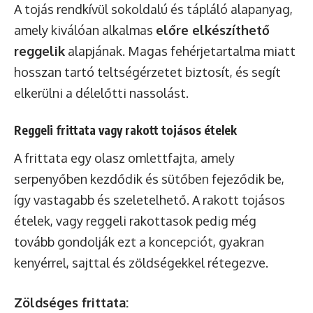
A tojás rendkívül sokoldalú és tápláló alapanyag,
amely kiválóan alkalmas
előre elkészíthető
reggelik
alapjának. Magas fehérjetartalma miatt
hosszan tartó teltségérzetet biztosít, és segít
elkerülni a délelőtti nassolást.
Reggeli frittata vagy rakott tojásos ételek
A frittata egy olasz omlettfajta, amely
serpenyőben kezdődik és sütőben fejeződik be,
így vastagabb és szeletelhető. A rakott tojásos
ételek, vagy reggeli rakottasok pedig még
tovább gondolják ezt a koncepciót, gyakran
kenyérrel, sajttal és zöldségekkel rétegezve.
Zöldséges frittata: