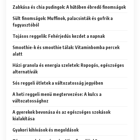
Zabkása és chia pudingok: A hűtőben ébredő finomságok
Sült finomságok: Muffinok, palacsinták és gofrik a
fagyasztóból
Tojásos reggelik: Fehérjedús kezdet a napnak
Smoothie-k és smoothie tálak: Vitaminbomba percek
alatt
Házi granola és energia szeletek: Ropogós, egészséges
alternatívák
Sós reggeli ötletek a változatosság jegyében
A heti reggeli menü megtervezése: A kulcs a
változatossághoz
A gyerekek bevonása és az egészséges szokások
kialakítása
Gyakori kihívások és megoldások