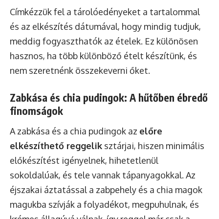
Címkézzük fel a tárolóedényeket a tartalommal
és az elkészítés dátumával, hogy mindig tudjuk,
meddig fogyaszthatók az ételek. Ez különösen
hasznos, ha több különböző ételt készítünk, és
nem szeretnénk összekeverni őket.
Zabkása és chia pudingok: A hűtőben ébredő
finomságok
A zabkása és a chia pudingok az
előre
elkészíthető reggelik
sztárjai, hiszen minimális
előkészítést igényelnek, hihetetlenül
sokoldalúak, és tele vannak tápanyagokkal. Az
éjszakai áztatással a zabpehely és a chia magok
magukba szívják a folyadékot, megpuhulnak, és
krémes állagúvá válnak, így reggel már csak a