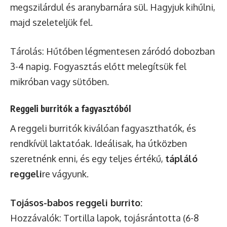
megszilárdul és aranybarnára sül. Hagyjuk kihűlni,
majd szeleteljük fel.
Tárolás: Hűtőben légmentesen záródó dobozban
3-4 napig. Fogyasztás előtt melegítsük fel
mikróban vagy sütőben.
Reggeli burritók a fagyasztóból
A reggeli burritók kiválóan fagyaszthatók, és
rendkívül laktatóak. Ideálisak, ha útközben
szeretnénk enni, és egy teljes értékű,
tápláló
reggeli
re vágyunk.
Tojásos-babos reggeli burrito:
Hozzávalók: Tortilla lapok, tojásrántotta (6-8