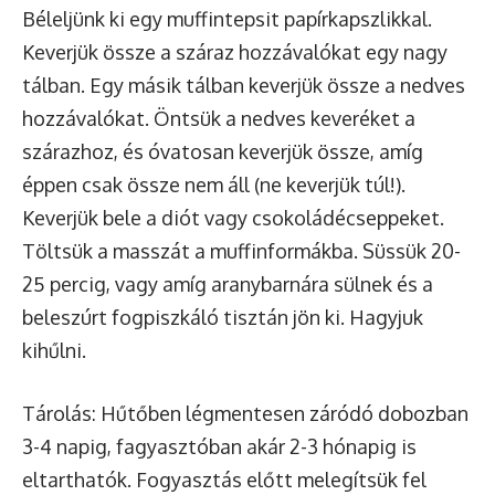
Béleljünk ki egy muffintepsit papírkapszlikkal.
Keverjük össze a száraz hozzávalókat egy nagy
tálban. Egy másik tálban keverjük össze a nedves
hozzávalókat. Öntsük a nedves keveréket a
szárazhoz, és óvatosan keverjük össze, amíg
éppen csak össze nem áll (ne keverjük túl!).
Keverjük bele a diót vagy csokoládécseppeket.
Töltsük a masszát a muffinformákba. Süssük 20-
25 percig, vagy amíg aranybarnára sülnek és a
beleszúrt fogpiszkáló tisztán jön ki. Hagyjuk
kihűlni.
Tárolás: Hűtőben légmentesen záródó dobozban
3-4 napig, fagyasztóban akár 2-3 hónapig is
eltarthatók. Fogyasztás előtt melegítsük fel