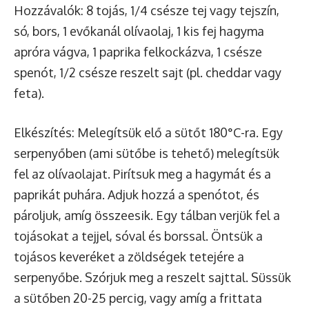
Hozzávalók: 8 tojás, 1/4 csésze tej vagy tejszín,
só, bors, 1 evőkanál olívaolaj, 1 kis fej hagyma
apróra vágva, 1 paprika felkockázva, 1 csésze
spenót, 1/2 csésze reszelt sajt (pl. cheddar vagy
feta).
Elkészítés: Melegítsük elő a sütőt 180°C-ra. Egy
serpenyőben (ami sütőbe is tehető) melegítsük
fel az olívaolajat. Pirítsuk meg a hagymát és a
paprikát puhára. Adjuk hozzá a spenótot, és
pároljuk, amíg összeesik. Egy tálban verjük fel a
tojásokat a tejjel, sóval és borssal. Öntsük a
tojásos keveréket a zöldségek tetejére a
serpenyőbe. Szórjuk meg a reszelt sajttal. Süssük
a sütőben 20-25 percig, vagy amíg a frittata