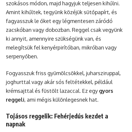
szokásos módon, majd hagyjuk teljesen kihűlni.
Amint kihűltek, tegyünk közéjük sütőpapírt, és
fagyasszuk le őket egy légmentesen záródó
zacskóban vagy dobozban. Reggel csak vegyünk
ki annyit, amennyire szükségünk van, és
melegítsük fel kenyérpirítóban, mikróban vagy
serpenyőben.
Fogyasszuk friss gyümölcsökkel, juharsziruppal,
joghurttal vagy akár sós feltétekkel, például
krémsajttal és füstölt lazaccal. Ez egy
gyors
reggeli
, ami mégis különlegesnek hat.
Tojásos reggelik: Fehérjedús kezdet a
napnak