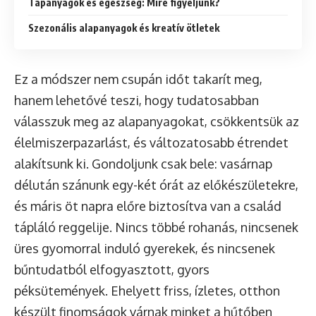
Tápanyagok és egészség: Mire figyeljünk?
Szezonális alapanyagok és kreatív ötletek
Ez a módszer nem csupán időt takarít meg,
hanem lehetővé teszi, hogy tudatosabban
válasszuk meg az alapanyagokat, csökkentsük az
élelmiszerpazarlást, és változatosabb étrendet
alakítsunk ki. Gondoljunk csak bele: vasárnap
délután szánunk egy-két órát az előkészületekre,
és máris öt napra előre biztosítva van a család
tápláló reggelije. Nincs többé rohanás, nincsenek
üres gyomorral induló gyerekek, és nincsenek
bűntudatból elfogyasztott, gyors
péksütemények. Ehelyett friss, ízletes, otthon
készült finomságok várnak minket a hűtőben