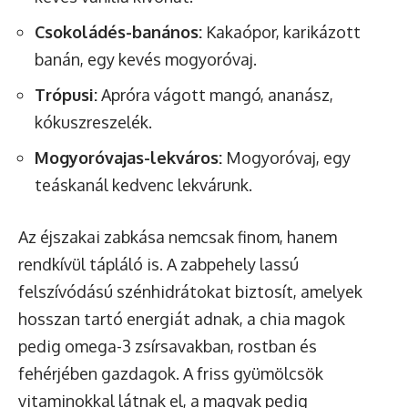
Csokoládés-banános:
Kakaópor, karikázott
banán, egy kevés mogyoróvaj.
Trópusi:
Apróra vágott mangó, ananász,
kókuszreszelék.
Mogyoróvajas-lekváros:
Mogyoróvaj, egy
teáskanál kedvenc lekvárunk.
Az éjszakai zabkása nemcsak finom, hanem
rendkívül tápláló is. A zabpehely lassú
felszívódású szénhidrátokat biztosít, amelyek
hosszan tartó energiát adnak, a chia magok
pedig omega-3 zsírsavakban, rostban és
fehérjében gazdagok. A friss gyümölcsök
vitaminokkal látnak el, a magvak pedig