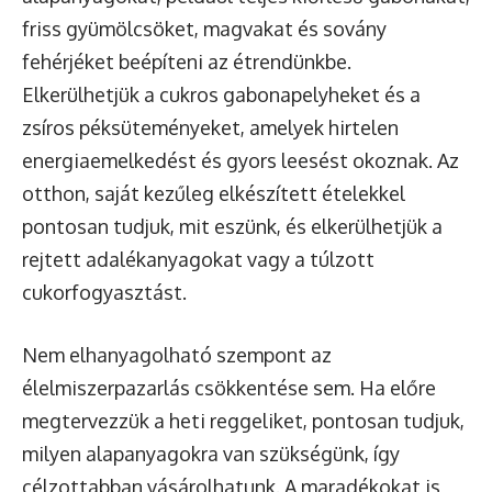
friss gyümölcsöket, magvakat és sovány
fehérjéket beépíteni az étrendünkbe.
Elkerülhetjük a cukros gabonapelyheket és a
zsíros péksüteményeket, amelyek hirtelen
energiaemelkedést és gyors leesést okoznak. Az
otthon, saját kezűleg elkészített ételekkel
pontosan tudjuk, mit eszünk, és elkerülhetjük a
rejtett adalékanyagokat vagy a túlzott
cukorfogyasztást.
Nem elhanyagolható szempont az
élelmiszerpazarlás csökkentése sem. Ha előre
megtervezzük a heti reggeliket, pontosan tudjuk,
milyen alapanyagokra van szükségünk, így
célzottabban vásárolhatunk. A maradékokat is