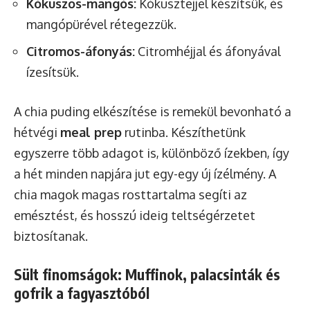
Kókuszos-mangós:
Kókusztejjel készítsük, és
mangópürével rétegezzük.
Citromos-áfonyás:
Citromhéjjal és áfonyával
ízesítsük.
A chia puding elkészítése is remekül bevonható a
hétvégi
meal prep
rutinba. Készíthetünk
egyszerre több adagot is, különböző ízekben, így
a hét minden napjára jut egy-egy új ízélmény. A
chia magok magas rosttartalma segíti az
emésztést, és hosszú ideig teltségérzetet
biztosítanak.
Sült finomságok: Muffinok, palacsinták és
gofrik a fagyasztóból