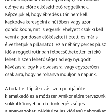
előnye az előre elkészíthető reggeliknek.
Képzeljük el, hogy ébredés után nem kell
kapkodva keresgélni a hűtőben, vagy azon
gondolkodni, mit is együnk. Ehelyett csak ki kell
venni a gondosan előkészített ételt, és máris
élvezhetjük a pillanatot. Ez a néhány perces plusz
idő a reggeli rutinban felbecsülhetetlen értékű
lehet, hiszen lehetőséget ad egy nyugodt
kávézásra, egy kis olvasásra, vagy egyszerűen
csak arra, hogy ne rohanva induljon a napunk.
A tudatos táplálkozás szempontjából is
kiemelkedő ez a módszer. Amikor előre tervezünk,
sokkal könnyebben tudunk egészséges
alapanyagokat, például teljes kiőrlésű gabonákat,