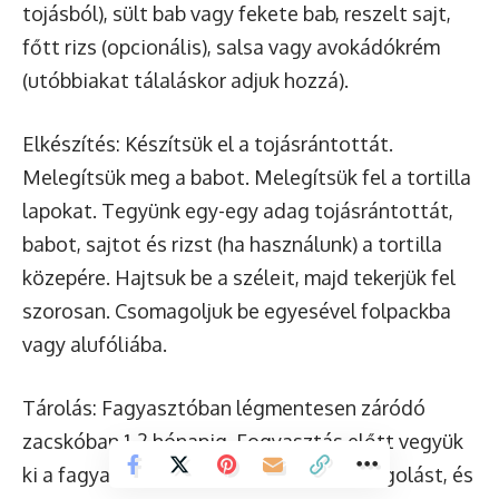
tojásból), sült bab vagy fekete bab, reszelt sajt,
főtt rizs (opcionális), salsa vagy avokádókrém
(utóbbiakat tálaláskor adjuk hozzá).
Elkészítés: Készítsük el a tojásrántottát.
Melegítsük meg a babot. Melegítsük fel a tortilla
lapokat. Tegyünk egy-egy adag tojásrántottát,
babot, sajtot és rizst (ha használunk) a tortilla
közepére. Hajtsuk be a széleit, majd tekerjük fel
szorosan. Csomagoljuk be egyesével folpackba
vagy alufóliába.
Tárolás: Fagyasztóban légmentesen záródó
zacskóban 1-2 hónapig. Fogyasztás előtt vegyük
ki a fagyasztóból, távolítsuk el a csomagolást, és