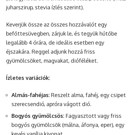
juharszirup, stevia ízlés szerint).
Keverjük össze az összes hozzávalót egy
befőttesüvegben, zárjuk le, és tegyük hűtőbe
legalább 4 órára, de ideális esetben egy
éjszakára. Reggel adjunk hozzá friss
gyümölcsöket, magvakat, dióféléket.
Ízletes variációk:
Almás-fahéjas:
Reszelt alma, fahéj, egy csipet
szerecsendió, apróra vágott dió.
Bogyós gyümölcsös:
Fagyasztott vagy friss
bogyós gyümölcsök (málna, áfonya, eper), egy
kevés vanília kivonat.