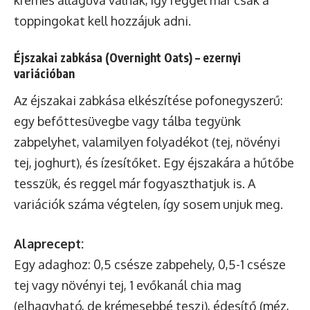
toppingokat kell hozzájuk adni.
Éjszakai zabkása (Overnight Oats) – ezernyi
variációban
Az éjszakai zabkása elkészítése pofonegyszerű:
egy befőttesüvegbe vagy tálba tegyünk
zabpelyhet, valamilyen folyadékot (tej, növényi
tej, joghurt), és ízesítőket. Egy éjszakára a hűtőbe
tesszük, és reggel már fogyaszthatjuk is. A
variációk száma végtelen, így sosem unjuk meg.
Alaprecept:
Egy adaghoz: 0,5 csésze zabpehely, 0,5-1 csésze
tej vagy növényi tej, 1 evőkanál chia mag
(elhagyható, de krémesebbé teszi), édesítő (méz,