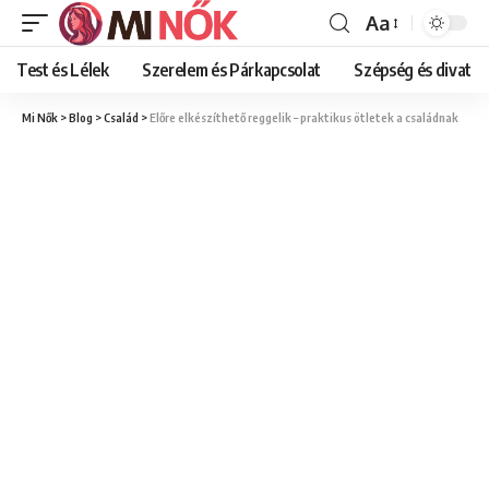
Aa
Font
Resizer
Test és Lélek
Szerelem és Párkapcsolat
Szépség és divat
Mi Nők
>
Blog
>
Család
>
Előre elkészíthető reggelik – praktikus ötletek a családnak