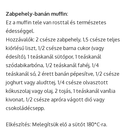
Zabpehely-banán muffin:
Ez a muffin tele van rosttal és természetes
édességgel.
Hozzávalók: 2 csésze zabpehely, 1,5 csésze teljes
kiőrlésű liszt, 1/2 csésze barna cukor (vagy
édesítő), 1 teáskanál sütőpor, 1 teáskanál
szódabikarbóna, 1/2 teáskanál fahéj, 1/4
teáskanál só, 2 érett banán pépesítve, 1/2 csésze
joghurt vagy aludttej, 1/4 csésze olvasztott
kókuszolaj vagy olaj, 2 tojás, 1 teáskanál vanília
kivonat, 1/2 csésze apróra vágott dió vagy
csokoládécsepp.
Elkészítés: Melegítsük elő a sütőt 180°C-ra.