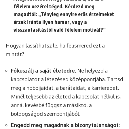
félelem vezérel téged. Kérdezd meg
magadtól: „Tényleg ennyire erős érzelmeket
érzek iránta ilyen hamar, vagy a
visszautasítástól való félelem motivál?”
Hogyan lassíthatsz le, ha felismered ezt a
mintát?
Fókuszálj a saját életedre:
Ne helyezd a
kapcsolatot a létezésed középpontjába. Tartsd
meg a hobbijaidat, a barátaidat, a karrieredet.
Minél teljesebb az életed a kapcsolat nélkül is,
annál kevésbé függsz a másiktól a
boldogságod szempontjából.
Engedd meg magadnak a bizonytalanságot: