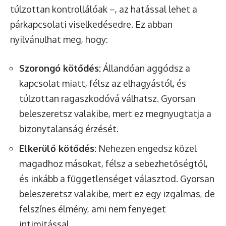
túlzottan kontrollálóak –, az hatással lehet a
párkapcsolati viselkedésedre. Ez abban
nyilvánulhat meg, hogy:
Szorongó kötődés:
Állandóan aggódsz a
kapcsolat miatt, félsz az elhagyástól, és
túlzottan ragaszkodóvá válhatsz. Gyorsan
beleszeretsz valakibe, mert ez megnyugtatja a
bizonytalanság érzését.
Elkerülő kötődés:
Nehezen engedsz közel
magadhoz másokat, félsz a sebezhetőségtől,
és inkább a függetlenséget választod. Gyorsan
beleszeretsz valakibe, mert ez egy izgalmas, de
felszínes élmény, ami nem fenyeget
intimitással.