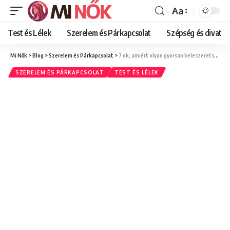
Aa
Font
Resizer
Test és Lélek
Szerelem és Párkapcsolat
Szépség és divat
Mi Nők
>
Blog
>
Szerelem és Párkapcsolat
>
7 ok, amiért olyan gyorsan beleszeretsz a férfiakba (és hogyan lassíts)
SZERELEM ÉS PÁRKAPCSOLAT
TEST ÉS LÉLEK