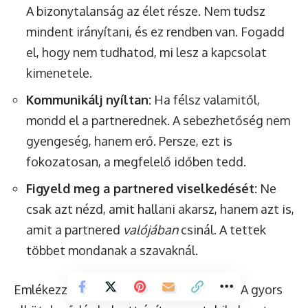
A bizonytalanság az élet része. Nem tudsz
mindent irányítani, és ez rendben van. Fogadd
el, hogy nem tudhatod, mi lesz a kapcsolat
kimenetele.
Kommunikálj nyíltan:
Ha félsz valamitől,
mondd el a partnerednek. A sebezhetőség nem
gyengeség, hanem erő. Persze, ezt is
fokozatosan, a megfelelő időben tedd.
Figyeld meg a partnered viselkedését:
Ne
csak azt nézd, amit hallani akarsz, hanem azt is,
amit a partnered
valójában
csinál. A tettek
többet mondanak a szavaknál.
Emlékezz, a valódi intimitás időbe telik. A gyors