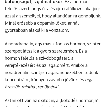
boldogságot, izgalmat okoz.
Ez a hormon
felelős azért, hogy újra és újra találkozni akarjunk
azzal a személlyel, hogy állandóan rá gondoljunk.
Minél erősebb a dopamin-löket, annál
gyorsabban alakul ki a vonzalom.
A noradrenalin, egy másik fontos hormon, szintén
szerepet játszik a gyors szerelemben. Ez a
hormon felelős a szívdobogásért, a
verejtékezésért és az izgalomért. Amikor a
noradrenalin szintje magas, nehezebben tudunk
koncentrálni, könnyen zavarba jövünk, és
úgy
érezzük, mintha „repülnénk”.
Aztán ott van az oxitocin, a „kötődés hormonja”.