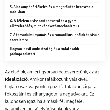
5. Alacsony önértékelés és a megerősítés keresése a
másikban
6. A félelem a visszautasítástól és a gyors
elköteleződés, mint védekező mechanizmus
7. A társadalmi nyomás és a romantikus ideálok hatása a
szerelemre
Hogyan lassítsunk: stratégiák a tudatosabb
párkapcsolatért
Az első ok, amiért gyorsan beleszeretünk, az az
idealizáció
. Amikor találkozunk valakivel,
hajlamosak vagyunk a pozitív tulajdonságaira
fókuszálni és elhanyagolni a negatívakat. Ez
különösen igaz, ha a másik fél megfelel
valamilyen belső elvárásunknak vagy