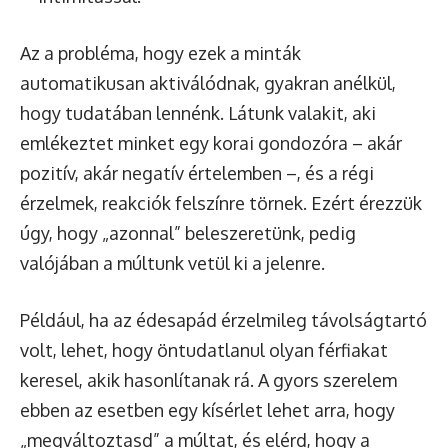
Az a probléma, hogy ezek a minták
automatikusan aktiválódnak, gyakran anélkül,
hogy tudatában lennénk. Látunk valakit, aki
emlékeztet minket egy korai gondozóra – akár
pozitív, akár negatív értelemben –, és a régi
érzelmek, reakciók felszínre törnek. Ezért érezzük
úgy, hogy „azonnal” beleszeretünk, pedig
valójában a múltunk vetül ki a jelenre.
Például, ha az édesapád érzelmileg távolságtartó
volt, lehet, hogy öntudatlanul olyan férfiakat
keresel, akik hasonlítanak rá. A gyors szerelem
ebben az esetben egy kísérlet lehet arra, hogy
„megváltoztasd” a múltat, és elérd, hogy a