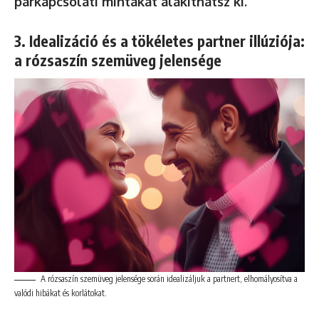
párkapcsolati mintákat alakíthatsz ki.
3. Idealizáció és a tökéletes partner illúziója:
a rózsaszín szemüveg jelensége
A rózsaszín szemüveg jelensége során idealizáljuk a partnert, elhomályosítva a
valódi hibákat és korlátokat.