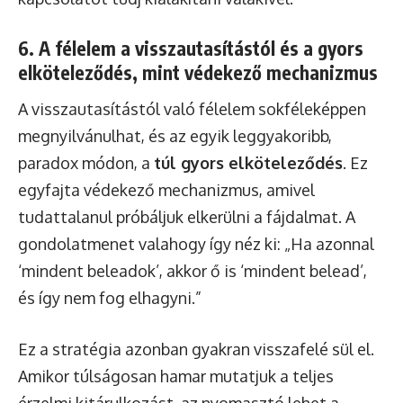
6. A félelem a visszautasítástól és a gyors
elköteleződés, mint védekező mechanizmus
A visszautasítástól való félelem sokféleképpen
megnyilvánulhat, és az egyik leggyakoribb,
paradox módon, a
túl gyors elköteleződés
. Ez
egyfajta védekező mechanizmus, amivel
tudattalanul próbáljuk elkerülni a fájdalmat. A
gondolatmenet valahogy így néz ki: „Ha azonnal
‘mindent beleadok’, akkor ő is ‘mindent belead’,
és így nem fog elhagyni.”
Ez a stratégia azonban gyakran visszafelé sül el.
Amikor túlságosan hamar mutatjuk a teljes