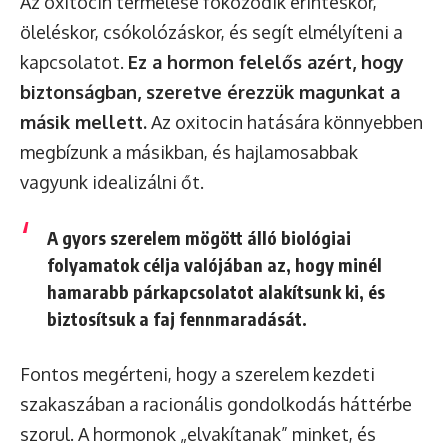
Az oxitocin termelése fokozódik érintéskor,
öleléskor, csókolózáskor, és segít elmélyíteni a
kapcsolatot.
Ez a hormon felelős azért, hogy
biztonságban, szeretve érezzük magunkat a
másik mellett.
Az oxitocin hatására könnyebben
megbízunk a másikban, és hajlamosabbak
vagyunk idealizálni őt.
A gyors szerelem mögött álló biológiai
folyamatok célja valójában az, hogy minél
hamarabb párkapcsolatot alakítsunk ki, és
biztosítsuk a faj fennmaradását.
Fontos megérteni, hogy a szerelem kezdeti
szakaszában a racionális gondolkodás háttérbe
szorul. A hormonok „elvakítanak” minket, és