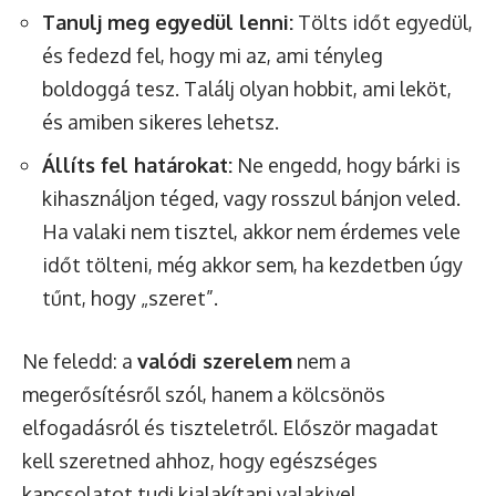
Tanulj meg egyedül lenni:
Tölts időt egyedül,
és fedezd fel, hogy mi az, ami tényleg
boldoggá tesz. Találj olyan hobbit, ami leköt,
és amiben sikeres lehetsz.
Állíts fel határokat:
Ne engedd, hogy bárki is
kihasználjon téged, vagy rosszul bánjon veled.
Ha valaki nem tisztel, akkor nem érdemes vele
időt tölteni, még akkor sem, ha kezdetben úgy
tűnt, hogy „szeret”.
Ne feledd: a
valódi szerelem
nem a
megerősítésről szól, hanem a kölcsönös
elfogadásról és tiszteletről. Először magadat
kell szeretned ahhoz, hogy egészséges
kapcsolatot tudj kialakítani valakivel.