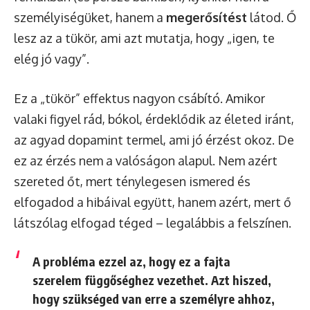
személyiségüket, hanem a
megerősítést
látod. Ő
lesz az a tükör, ami azt mutatja, hogy „igen, te
elég jó vagy”.
Ez a „tükör” effektus nagyon csábító. Amikor
valaki figyel rád, bókol, érdeklődik az életed iránt,
az agyad dopamint termel, ami jó érzést okoz. De
ez az érzés nem a valóságon alapul. Nem azért
szereted őt, mert ténylegesen ismered és
elfogadod a hibáival együtt, hanem azért, mert ő
látszólag elfogad téged – legalábbis a felszínen.
A probléma ezzel az, hogy ez a fajta
szerelem
függőséghez vezethet
. Azt hiszed,
hogy szükséged van erre a személyre ahhoz,