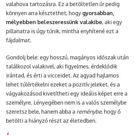
valahova tartozásra. Ez a betöltetlen űr pedig
könnyen arra késztethet, hogy
gyorsabban,
mélyebben beleszeressünk valakibe
, aki egy
pillanatra is úgy tűnik, mintha enyhítené ezt a
fájdalmat.
Gondolj bele: egy hosszú, magányos időszak után
találkozol valakivel, aki figyelmes, érdeklődik
irántad, és érti a vicceidet. Az agyad hajlamos
lehet túlértékelni ezeket a pozitív jeleket, és a
vágyakozásod kivetítheti egy ideális képet erre a
személyre. Lényegében nem is a valós személybe
szeretsz bele, hanem abba a
reménybe
, hogy ő
betölti a hiányzó részt az életedben.