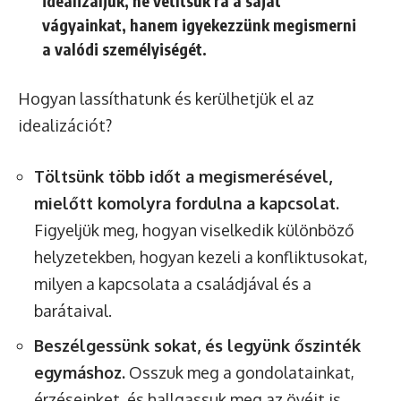
idealizáljuk, ne vetítsük rá a saját
vágyainkat, hanem igyekezzünk megismerni
a valódi személyiségét.
Hogyan lassíthatunk és kerülhetjük el az
idealizációt?
Töltsünk több időt a megismerésével,
mielőtt komolyra fordulna a kapcsolat.
Figyeljük meg, hogyan viselkedik különböző
helyzetekben, hogyan kezeli a konfliktusokat,
milyen a kapcsolata a családjával és a
barátaival.
Beszélgessünk sokat, és legyünk őszinték
egymáshoz.
Osszuk meg a gondolatainkat,
érzéseinket, és hallgassuk meg az övéit is.