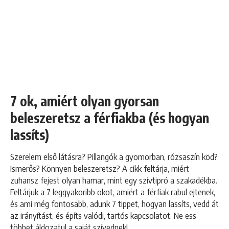
7 ok, amiért olyan gyorsan
beleszeretsz a férfiakba (és hogyan
lassíts)
Szerelem első látásra? Pillangók a gyomorban, rózsaszín köd?
Ismerős? Könnyen beleszeretsz? A cikk feltárja, miért
zuhansz fejest olyan hamar, mint egy szívtipró a szakadékba.
Feltárjuk a 7 leggyakoribb okot, amiért a férfiak rabul ejtenek,
és ami még fontosabb, adunk 7 tippet, hogyan lassíts, vedd át
az irányítást, és építs valódi, tartós kapcsolatot. Ne ess
többet áldozatul a saját szívednek!