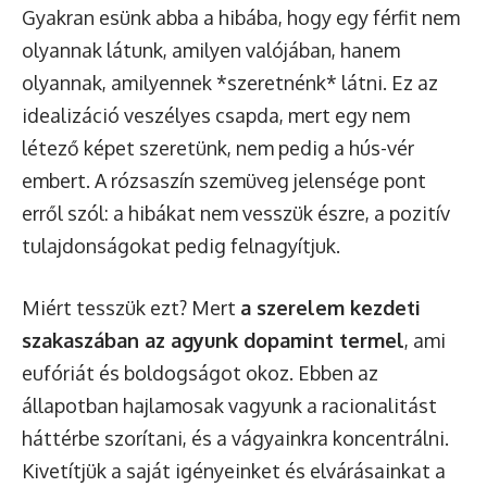
Gyakran esünk abba a hibába, hogy egy férfit nem
olyannak látunk, amilyen valójában, hanem
olyannak, amilyennek *szeretnénk* látni. Ez az
idealizáció veszélyes csapda, mert egy nem
létező képet szeretünk, nem pedig a hús-vér
embert. A rózsaszín szemüveg jelensége pont
erről szól: a hibákat nem vesszük észre, a pozitív
tulajdonságokat pedig felnagyítjuk.
Miért tesszük ezt? Mert
a szerelem kezdeti
szakaszában az agyunk dopamint termel
, ami
eufóriát és boldogságot okoz. Ebben az
állapotban hajlamosak vagyunk a racionalitást
háttérbe szorítani, és a vágyainkra koncentrálni.
Kivetítjük a saját igényeinket és elvárásainkat a