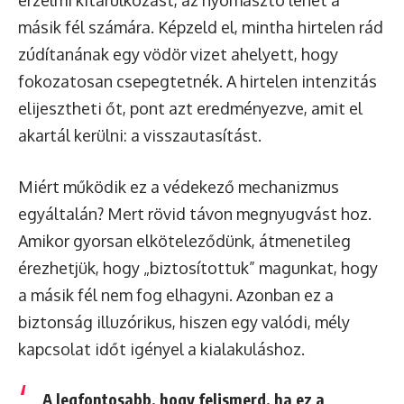
érzelmi kitárulkozást, az nyomasztó lehet a
másik fél számára. Képzeld el, mintha hirtelen rád
zúdítanának egy vödör vizet ahelyett, hogy
fokozatosan csepegtetnék. A hirtelen intenzitás
elijesztheti őt, pont azt eredményezve, amit el
akartál kerülni: a visszautasítást.
Miért működik ez a védekező mechanizmus
egyáltalán? Mert rövid távon megnyugvást hoz.
Amikor gyorsan elköteleződünk, átmenetileg
érezhetjük, hogy „biztosítottuk” magunkat, hogy
a másik fél nem fog elhagyni. Azonban ez a
biztonság illuzórikus, hiszen egy valódi, mély
kapcsolat időt igényel a kialakuláshoz.
A legfontosabb, hogy felismerd, ha ez a