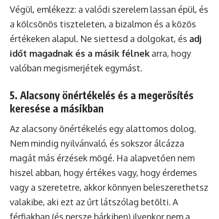
Végül, emlékezz: a valódi szerelem lassan épül, és
a kölcsönös tiszteleten, a bizalmon és a közös
értékeken alapul. Ne siettesd a dolgokat, és
adj
időt magadnak és a másik félnek
arra, hogy
valóban megismerjétek egymást.
5. Alacsony önértékelés és a megerősítés
keresése a másikban
Az alacsony önértékelés egy alattomos dolog.
Nem mindig nyilvánvaló, és sokszor álcázza
magát más érzések mögé. Ha alapvetően nem
hiszel abban, hogy értékes vagy, hogy érdemes
vagy a szeretetre, akkor könnyen beleszerethetsz
valakibe, aki ezt az űrt látszólag betölti. A
férfiakban (és persze bárkiben) ilyenkor nem a