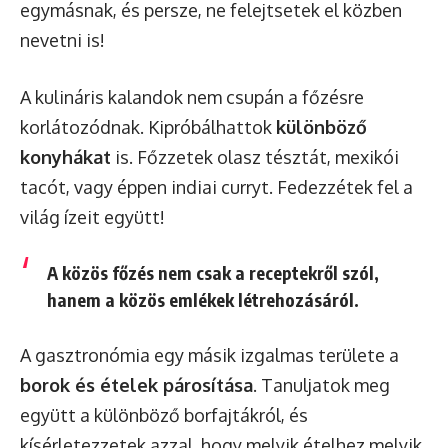
egymásnak, és persze, ne felejtsetek el közben
nevetni is!
A kulináris kalandok nem csupán a főzésre
korlátozódnak. Kipróbálhattok
különböző
konyhákat
is. Főzzetek olasz tésztát, mexikói
tacót, vagy éppen indiai curryt. Fedezzétek fel a
világ ízeit együtt!
A közös főzés nem csak a receptekről szól,
hanem a közös emlékek létrehozásáról.
A gasztronómia egy másik izgalmas területe a
borok és ételek párosítása
. Tanuljatok meg
együtt a különböző borfajtákról, és
kísérletezzetek azzal, hogy melyik ételhez melyik