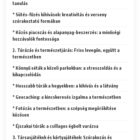
tanulás
* Sütés-főzés kihívások: kreativitás és verseny
szórakoztató formában
* Közös piacozás és alapanyag-beszerzés: a minőségi
hozzávalók fontossága
2. Túrázás és természetjárás: Friss levegőn, együtt a
természetben
* Könnyű séták a közeli parkokban: a stresszoldás és a
kikapcsolódás
* Hosszabb túrák a hegyekben: a kihívás és a látvány
* Geocaching: a kincskeresés izgalma a természetben
* Fotózás a természetben: a szépség megörökítése
közösen
* Éjszakai túrák: a csillagos égbolt varázsa
3. Társasjátékok és kártyajátékok: Szórakozás és