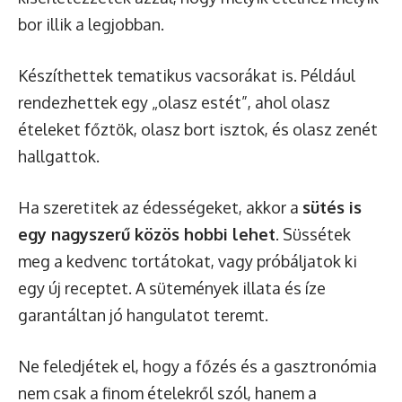
bor illik a legjobban.
Készíthettek tematikus vacsorákat is. Például
rendezhettek egy „olasz estét”, ahol olasz
ételeket főztök, olasz bort isztok, és olasz zenét
hallgattok.
Ha szeretitek az édességeket, akkor a
sütés is
egy nagyszerű közös hobbi lehet
. Süssétek
meg a kedvenc tortátokat, vagy próbáljatok ki
egy új receptet. A sütemények illata és íze
garantáltan jó hangulatot teremt.
Ne feledjétek el, hogy a főzés és a gasztronómia
nem csak a finom ételekről szól, hanem a