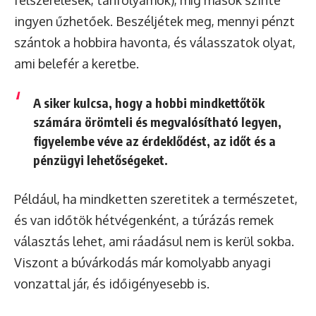
felszerelések, tanfolyamok), míg mások szinte
ingyen űzhetőek. Beszéljétek meg, mennyi pénzt
szántok a hobbira havonta, és válasszatok olyat,
ami belefér a keretbe.
A siker kulcsa, hogy a hobbi mindkettőtök
számára
örömteli és megvalósítható legyen
,
figyelembe véve az érdeklődést, az időt és a
pénzügyi lehetőségeket.
Például, ha mindketten szeretitek a természetet,
és van időtök hétvégenként, a túrázás remek
választás lehet, ami ráadásul nem is kerül sokba.
Viszont a búvárkodás már komolyabb anyagi
vonzattal jár, és időigényesebb is.