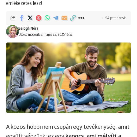
emlékezetes lesz!
94 perc olvasás
Balogh Nóra
Utolsó módosítás: május 25, 2025 16:52
A közös hobbi nem csupán egy tevékenység, amit
együtt végzünk; ez egy
kapocs, ami mélyíti a