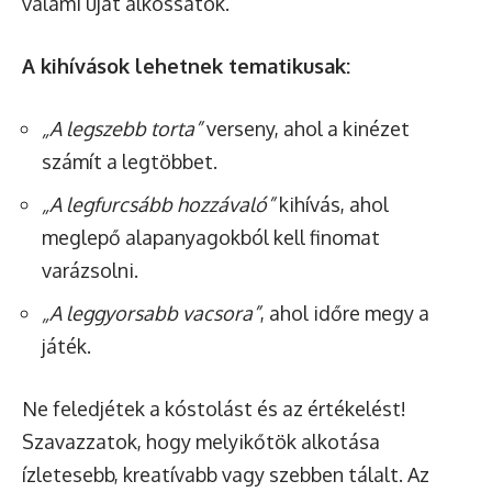
valami újat alkossatok.
A kihívások lehetnek tematikusak:
„A legszebb torta”
verseny, ahol a kinézet
számít a legtöbbet.
„A legfurcsább hozzávaló”
kihívás, ahol
meglepő alapanyagokból kell finomat
varázsolni.
„A leggyorsabb vacsora”
, ahol időre megy a
játék.
Ne feledjétek a kóstolást és az értékelést!
Szavazzatok, hogy melyikőtök alkotása
ízletesebb, kreatívabb vagy szebben tálalt. Az