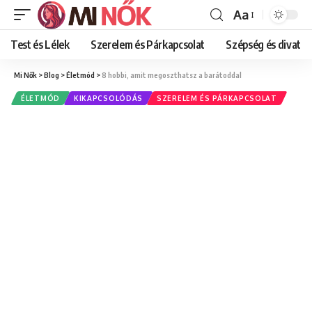
Aa
Font
Resizer
Test és Lélek
Szerelem és Párkapcsolat
Szépség és divat
Mi Nők
>
Blog
>
Életmód
>
8 hobbi, amit megoszthatsz a barátoddal
ÉLETMÓD
KIKAPCSOLÓDÁS
SZERELEM ÉS PÁRKAPCSOLAT