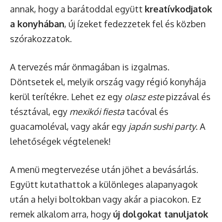
annak, hogy a barátoddal együtt
kreatívkodjatok
a konyhában
, új ízeket fedezzetek fel és közben
szórakozzatok.
A tervezés már önmagában is izgalmas.
Döntsetek el, melyik ország vagy régió konyhája
kerül terítékre. Lehet ez egy
olasz este
pizzával és
tésztával, egy
mexikói fiesta
tacóval és
guacamoléval, vagy akár egy
japán sushi party
. A
lehetőségek végtelenek!
A menü megtervezése után jöhet a bevásárlás.
Együtt kutathattok a különleges alapanyagok
után a helyi boltokban vagy akár a piacokon. Ez
remek alkalom arra, hogy
új dolgokat tanuljatok