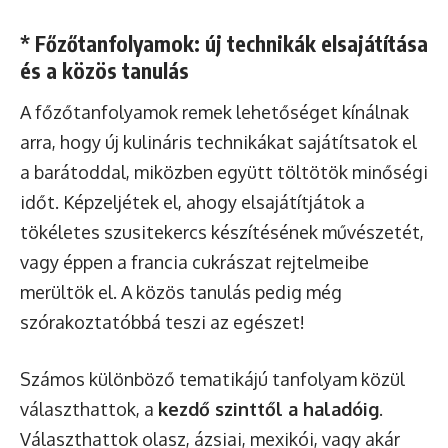
* Főzőtanfolyamok: új technikák elsajátítása
és a közös tanulás
A főzőtanfolyamok remek lehetőséget kínálnak
arra, hogy új kulináris technikákat sajátítsatok el
a barátoddal, miközben együtt töltötök minőségi
időt. Képzeljétek el, ahogy elsajátítjátok a
tökéletes szusitekercs készítésének művészetét,
vagy éppen a francia cukrászat rejtelmeibe
merültök el. A közös tanulás pedig még
szórakoztatóbbá teszi az egészet!
Számos különböző tematikájú tanfolyam közül
választhattok, a
kezdő szinttől a haladóig
.
Választhattok olasz, ázsiai, mexikói, vagy akár