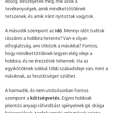
dolog. Beszéljétek meg, mik azok a
tevékenységek, amik mindkettőtöknek
tetszenek, és amik iránt nyitottak vagytok.
A második szempont az
idő
. Mennyi időt tudtok
rászánni a hobbira hetente? Van-e olyan
elfoglaltság, ami ütközik a másikkal? Fontos,
hogy mindkettőtöknek legyen elég ideje a
hobbira, és ne érezzétek tehernek. Ha az
egyikőtöknek sokkal több szabadideje van, mint a
másiknak, az feszültséget szülhet.
A harmadik, és nem utolsósorban fontos
szempont a
költségvetés
. Egyes hobbiak
jelentős anyagi ráfordítást igényelnek (pl. drága