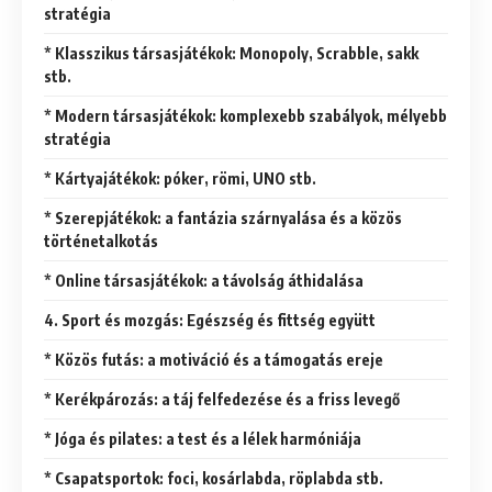
stratégia
* Klasszikus társasjátékok: Monopoly, Scrabble, sakk
stb.
* Modern társasjátékok: komplexebb szabályok, mélyebb
stratégia
* Kártyajátékok: póker, römi, UNO stb.
* Szerepjátékok: a fantázia szárnyalása és a közös
történetalkotás
* Online társasjátékok: a távolság áthidalása
4. Sport és mozgás: Egészség és fittség együtt
* Közös futás: a motiváció és a támogatás ereje
* Kerékpározás: a táj felfedezése és a friss levegő
* Jóga és pilates: a test és a lélek harmóniája
* Csapatsportok: foci, kosárlabda, röplabda stb.