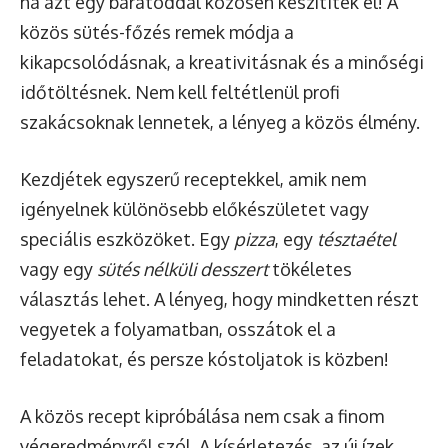
ha azt egy barátoddal közösen készítitek el! A
közös sütés-főzés remek módja a
kikapcsolódásnak, a kreativitásnak és a minőségi
időtöltésnek. Nem kell feltétlenül profi
szakácsoknak lennetek, a lényeg a közös élmény.
Kezdjétek egyszerű receptekkel, amik nem
igényelnek különösebb előkészületet vagy
speciális eszközöket. Egy
pizza
, egy
tésztaétel
vagy egy
sütés nélküli desszert
tökéletes
választás lehet. A lényeg, hogy mindketten részt
vegyetek a folyamatban, osszátok el a
feladatokat, és persze kóstoljatok is közben!
A közös recept kipróbálása nem csak a finom
végeredményről szól. A kísérletezés, az új ízek