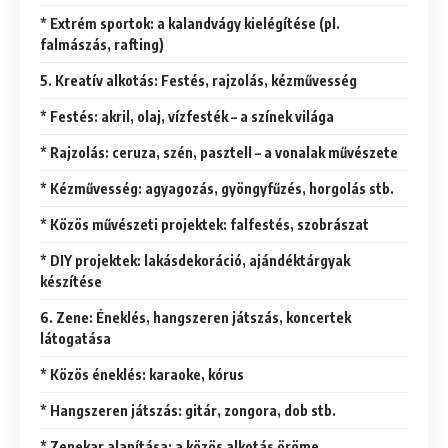
* Extrém sportok: a kalandvágy kielégítése (pl.
falmászás, rafting)
5. Kreatív alkotás: Festés, rajzolás, kézművesség
* Festés: akril, olaj, vízfesték – a színek világa
* Rajzolás: ceruza, szén, pasztell – a vonalak művészete
* Kézművesség: agyagozás, gyöngyfűzés, horgolás stb.
* Közös művészeti projektek: falfestés, szobrászat
* DIY projektek: lakásdekoráció, ajándéktárgyak
készítése
6. Zene: Éneklés, hangszeren játszás, koncertek
látogatása
* Közös éneklés: karaoke, kórus
* Hangszeren játszás: gitár, zongora, dob stb.
* Zenekar alapítása: a közös alkotás öröme