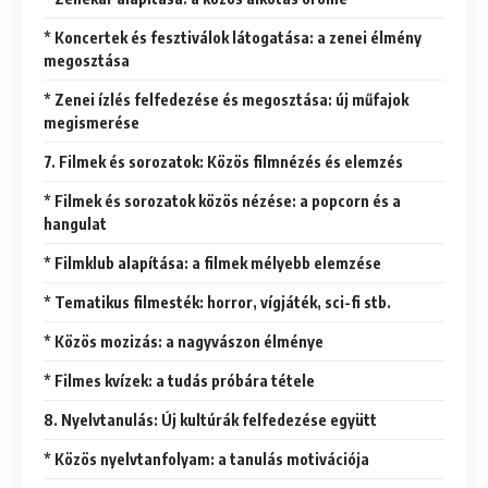
* Koncertek és fesztiválok látogatása: a zenei élmény
megosztása
* Zenei ízlés felfedezése és megosztása: új műfajok
megismerése
7. Filmek és sorozatok: Közös filmnézés és elemzés
* Filmek és sorozatok közös nézése: a popcorn és a
hangulat
* Filmklub alapítása: a filmek mélyebb elemzése
* Tematikus filmesték: horror, vígjáték, sci-fi stb.
* Közös mozizás: a nagyvászon élménye
* Filmes kvízek: a tudás próbára tétele
8. Nyelvtanulás: Új kultúrák felfedezése együtt
* Közös nyelvtanfolyam: a tanulás motivációja