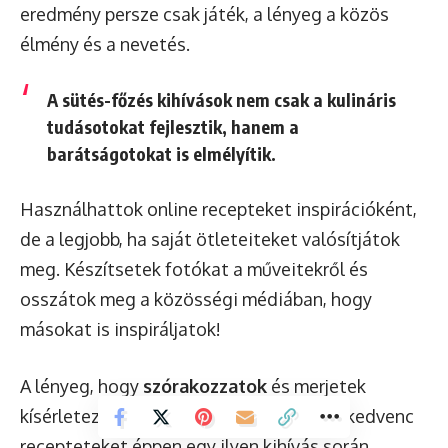
eredmény persze csak játék, a lényeg a közös
élmény és a nevetés.
A sütés-főzés kihívások nem csak a kulináris
tudásotokat fejlesztik, hanem a
barátságotokat is elmélyítik.
Használhattok online recepteket inspirációként,
de a legjobb, ha saját ötleteiteket valósítjátok
meg. Készítsetek fotókat a műveitekről és
osszátok meg a közösségi médiában, hogy
másokat is inspiráljatok!
A lényeg, hogy
szórakozzatok
és merjetek
kísérletezni! Ki tudja, talán a következő kedvenc
recepteteket éppen egy ilyen kihívás során