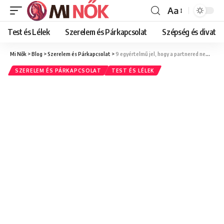
Aa
Font
Resizer
Test és Lélek
Szerelem és Párkapcsolat
Szépség és divat
Mi Nők
>
Blog
>
Szerelem és Párkapcsolat
>
9 egyértelmű jel, hogy a partnered nem érez irántad vágyat (és mit jelent ez)
SZERELEM ÉS PÁRKAPCSOLAT
TEST ÉS LÉLEK