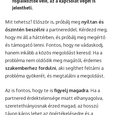
foglalkoztok vele, az a kapcsolat végét is
jelentheti.
Mit tehetsz? Először is, próbálj meg
nyíltan és
őszintén beszélni
a partnereddel. Kérdezd meg,
hogy mi áll a háttérben, és próbálj meg megértő
és támogató lenni. Fontos, hogy ne vádaskodj,
hanem inkább a közös megoldást keresd. Ha a
probléma nem oldódik meg magától, érdemes
szakemberhez fordulni
, aki segíthet feltárni a
probléma gyökerét, és megtalálni a megoldást.
Az is fontos, hogy te is
figyelj magadra
. Ha a
partnered érdektelensége miatt elhanyagolva,
szeretethiányosnak érzed magad, az hosszú
távon káros lehet az önértékelésedre és a