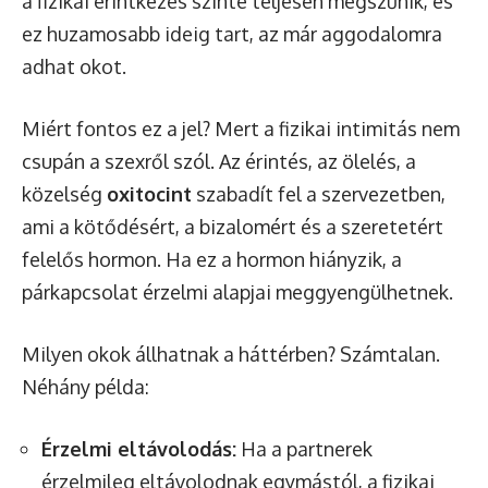
a fizikai érintkezés szinte teljesen megszűnik, és
ez huzamosabb ideig tart, az már aggodalomra
adhat okot.
Miért fontos ez a jel? Mert a fizikai intimitás nem
csupán a szexről szól. Az érintés, az ölelés, a
közelség
oxitocint
szabadít fel a szervezetben,
ami a kötődésért, a bizalomért és a szeretetért
felelős hormon. Ha ez a hormon hiányzik, a
párkapcsolat érzelmi alapjai meggyengülhetnek.
Milyen okok állhatnak a háttérben? Számtalan.
Néhány példa:
Érzelmi eltávolodás:
Ha a partnerek
érzelmileg eltávolodnak egymástól, a fizikai