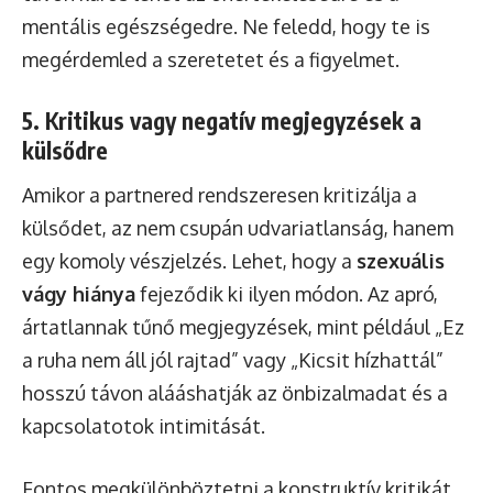
mentális egészségedre. Ne feledd, hogy te is
megérdemled a szeretetet és a figyelmet.
5. Kritikus vagy negatív megjegyzések a
külsődre
Amikor a partnered rendszeresen kritizálja a
külsődet, az nem csupán udvariatlanság, hanem
egy komoly vészjelzés. Lehet, hogy a
szexuális
vágy hiánya
fejeződik ki ilyen módon. Az apró,
ártatlannak tűnő megjegyzések, mint például „Ez
a ruha nem áll jól rajtad” vagy „Kicsit hízhattál”
hosszú távon alááshatják az önbizalmadat és a
kapcsolatotok intimitását.
Fontos megkülönböztetni a konstruktív kritikát