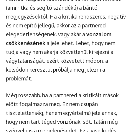
(ami ritka és segítő szándékú) a bántó
megjegyzésektől. Ha a kritika rendszeres, negatív
és nem építő jellegű, akkor az a partnered
elégedetlenségének, vagy akár a
vonzalom
csökkenésének
a jele lehet. Lehet, hogy nem
tudja vagy nem akarja közvetlenül kifejezni a
vágytalanságát, ezért közvetett módon, a
külsődön keresztül próbálja meg jelezni a
problémát.
Még rosszabb, ha a partnered a kritikáit mások
előtt fogalmazza meg. Ez nem csupán
tiszteletlenség, hanem egyértelmű jele annak,
hogy nem tart téged vonzónak, sőt, talán még
szégyelli is a megjelenésedet. Ez a viselkedés