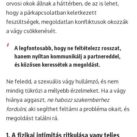
orvosi okok állnak a háttérben, de az is lehet,
hogy a párkapcsolatban keletkezett
feszültségek, megoldatlan konfliktusok okozzák
a vágy csökkenését.
A legfontosabb, hogy
ne feltételezz rosszat
,
hanem nyíltan kommunikálj a partnereddel,
és közösen keressétek a megoldást.
Ne feledd, a szexuális vágy hullámzó, és nem
mindig tükrözi a mélyebb érzelmeket. Ha a vágy
hiánya aggaszt,
ne habozz szakemberhez
fordulni
, aki segíthet feltárni a probléma okait, és
megoldást találni rá.
1. A fizikai intimitás ritkulása vagy teljes