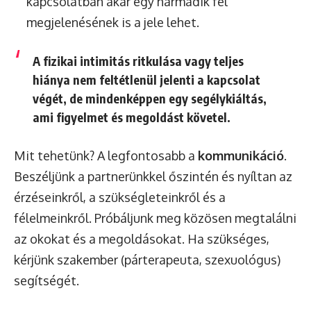
kapcsolatban akár egy harmadik fél
megjelenésének is a jele lehet.
A fizikai intimitás ritkulása vagy teljes
hiánya nem feltétlenül jelenti a kapcsolat
végét, de mindenképpen egy
segélykiáltás
,
ami figyelmet és megoldást követel.
Mit tehetünk? A legfontosabb a
kommunikáció
.
Beszéljünk a partnerünkkel őszintén és nyíltan az
érzéseinkről, a szükségleteinkről és a
félelmeinkről. Próbáljunk meg közösen megtalálni
az okokat és a megoldásokat. Ha szükséges,
kérjünk szakember (párterapeuta, szexuológus)
segítségét.