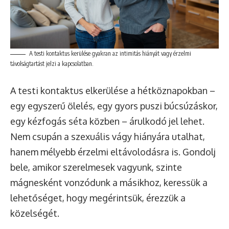
A testi kontaktus kerülése gyakran az intimitás hiányát vagy érzelmi
távolságtartást jelzi a kapcsolatban.
A testi kontaktus elkerülése a hétköznapokban –
egy egyszerű ölelés, egy gyors puszi búcsúzáskor,
egy kézfogás séta közben – árulkodó jel lehet.
Nem csupán a szexuális vágy hiányára utalhat,
hanem mélyebb érzelmi eltávolodásra is. Gondolj
bele, amikor szerelmesek vagyunk, szinte
mágnesként vonzódunk a másikhoz, keressük a
lehetőséget, hogy megérintsük, érezzük a
közelségét.