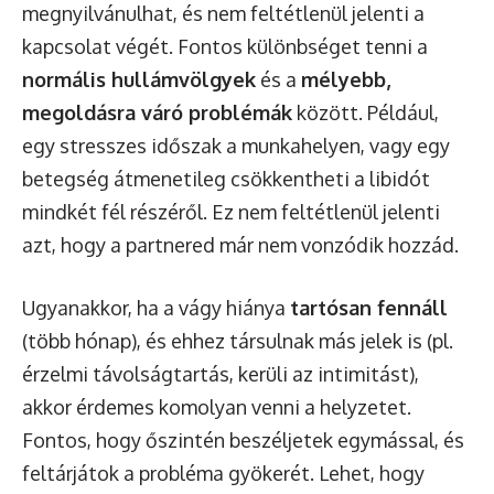
megnyilvánulhat, és nem feltétlenül jelenti a
kapcsolat végét. Fontos különbséget tenni a
normális hullámvölgyek
és a
mélyebb,
megoldásra váró problémák
között. Például,
egy stresszes időszak a munkahelyen, vagy egy
betegség átmenetileg csökkentheti a libidót
mindkét fél részéről. Ez nem feltétlenül jelenti
azt, hogy a partnered már nem vonzódik hozzád.
Ugyanakkor, ha a vágy hiánya
tartósan fennáll
(több hónap), és ehhez társulnak más jelek is (pl.
érzelmi távolságtartás, kerüli az intimitást),
akkor érdemes komolyan venni a helyzetet.
Fontos, hogy őszintén beszéljetek egymással, és
feltárjátok a probléma gyökerét. Lehet, hogy