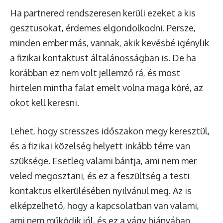
Ha partnered rendszeresen kerüli ezeket a kis
gesztusokat, érdemes elgondolkodni. Persze,
minden ember más, vannak, akik kevésbé igénylik
a fizikai kontaktust általánosságban is. De ha
korábban ez nem volt jellemző rá, és most
hirtelen mintha falat emelt volna maga köré, az
okot kell keresni.
Lehet, hogy stresszes időszakon megy keresztül,
és a fizikai közelség helyett inkább térre van
szüksége. Esetleg valami bántja, ami nem mer
veled megosztani, és ez a feszültség a testi
kontaktus elkerülésében nyilvánul meg. Az is
elképzelhető, hogy a kapcsolatban van valami,
ami nem működik jól, és ez a vágy hiányában