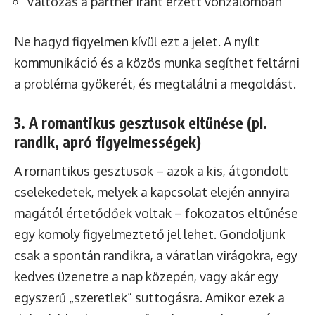
Változás a partner iránt érzett vonzalomban
Ne hagyd figyelmen kívül ezt a jelet. A nyílt
kommunikáció és a közös munka segíthet feltárni
a probléma gyökerét, és megtalálni a megoldást.
3. A romantikus gesztusok eltűnése (pl.
randik, apró figyelmességek)
A romantikus gesztusok – azok a kis, átgondolt
cselekedetek, melyek a kapcsolat elején annyira
magától értetődőek voltak – fokozatos eltűnése
egy komoly figyelmeztető jel lehet. Gondoljunk
csak a spontán randikra, a váratlan virágokra, egy
kedves üzenetre a nap közepén, vagy akár egy
egyszerű „szeretlek” suttogásra. Amikor ezek a