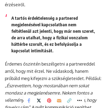
érzéseiről.
A tartós érdektelenség a partnered
megjelenésével kapcsolatban nem
feltétlenül azt jelenti, hogy már nem szeret,
de arra utalhat, hogy a fizikai vonzalom
háttérbe szorult, és ez befolyásolja a
kapcsolat intimitását.
Érdemes őszintén beszélgetni a partnereddel
arról, hogy mit érzel. Ne vádaskodj, hanem
próbáld meg kifejezni a szükségleteidet. Például:
„
Észrevettem, hogy mostanában nem sokat
mondasz a megjelenésemre. Nekem fontos a
véleményed, és jó lenne, ha újra érezném, hogy
figyelsz rám.
” A nyílt kommunikáció segíthet