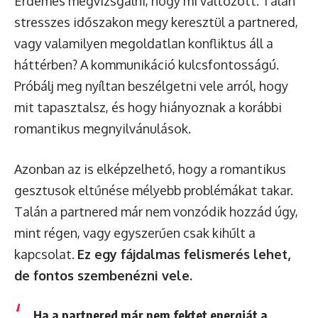
Érdemes megvizsgálni, hogy mi változott. Talán
stresszes időszakon megy keresztül a partnered,
vagy valamilyen megoldatlan konfliktus áll a
háttérben? A kommunikáció kulcsfontosságú.
Próbálj meg nyíltan beszélgetni vele arról, hogy
mit tapasztalsz, és hogy hiányoznak a korábbi
romantikus megnyilvánulások.
Azonban az is elképzelhető, hogy a romantikus
gesztusok eltűnése mélyebb problémákat takar.
Talán a partnered már nem vonzódik hozzád úgy,
mint régen, vagy egyszerűen csak kihűlt a
kapcsolat.
Ez egy fájdalmas felismerés lehet,
de fontos szembenézni vele.
Ha a partnered már nem fektet energiát a