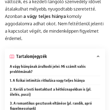
változik, és a kezdeti lángoló szenvedély idővel
átalakulhat mélyebb, nyugodtabb szeretetté.
Azonban
a vágy teljes hiánya
komoly
aggodalomra adhat okot. Nem feltétlenül jelenti
a kapcsolat végét, de mindenképpen figyelmet
érdemel.
Tartalomjegyzék
A vágy hiányának árulkodó jelei: Mi számít valós
problémának?
1. A fizikai intimitás ritkulása vagy teljes hiánya
2. Kerüli a testi kontaktust a hétköznapokban is (pl.
ölelés, puszi)
3. A romantikus gesztusok eltűnése (pl. randik, apró
figyelmességek)