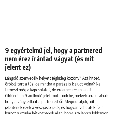
9 egyértelmű jel, hogy a partnered
nem érez irántad vágyat (és mit
jelent ez)
Lángoló szenvedély helyett jéghideg közöny? Azt hitted,
örökké tart a tűz, de mintha a parázs is kialudt volna? Ne
temesd még a kapcsolatot, de érdemes résen lenni!
Cikkünkben 9 árulkodó jelet mutatunk be, melyek arra utalnak,
hogy a vágy elillant a partneredből. Megmutatjuk, mit
jelentenek ezek a vészjósló jelek, és hogyan vehetitek fel a
harcot a szürke hétköznapok ellen, hogy újra lángra lobbanjon