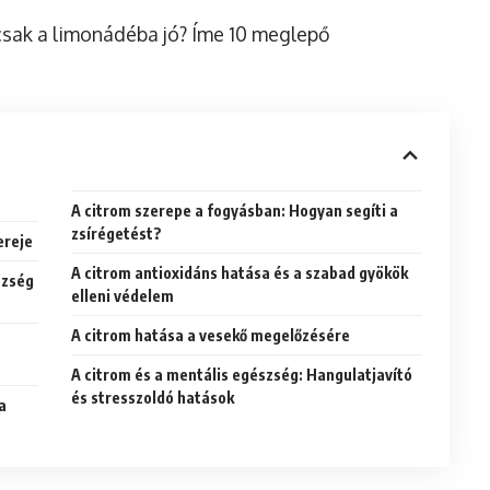
csak a limonádéba jó? Íme 10 meglepő
A citrom szerepe a fogyásban: Hogyan segíti a
zsírégetést?
ereje
A citrom antioxidáns hatása és a szabad gyökök
szség
elleni védelem
A citrom hatása a vesekő megelőzésére
A citrom és a mentális egészség: Hangulatjavító
és stresszoldó hatások
a