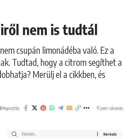
ről nem is tudtál
, nem csupán limonádéba való. Ez a
nak. Tudtad, hogy a citrom segíthet a
bhatja? Merülj el a cikkben, és
17 perc olvasás
Megosztás
Search