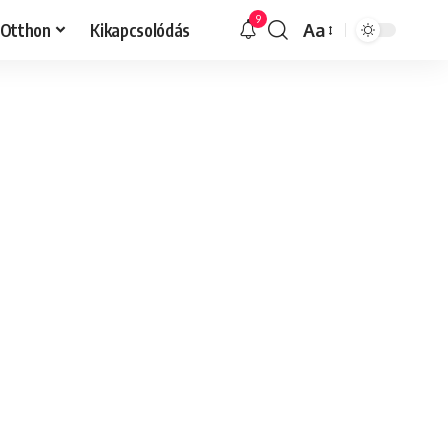
9
Otthon
Kikapcsolódás
Aa
Font
Resizer