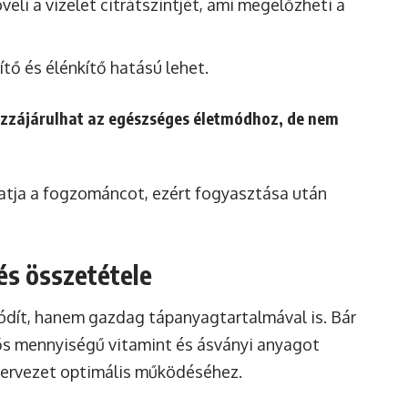
eli a vizelet citrátszintjét, ami megelőzheti a
sítő és élénkítő hatású lehet.
ozzájárulhat az egészséges életmódhoz, de nem
atja a fogzománcot, ezért fogyasztása után
 és összetétele
ódít, hanem gazdag tápanyagtartalmával is. Bár
ős mennyiségű vitamint és ásványi anyagot
zervezet optimális működéséhez.