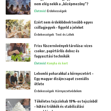
nem elég nekik a „középmezőny”?
Életmód
Érdekességek
Ezért nem érdeklődnek tovább egyes
csillagjegyek – figyeld a jeleket
Érdekességek
Test és Lélek
Friss fűszernövények tárolása: vizes
csokor, papírtörlős doboz és
fagyasztási technikák
Életmód
Konyha és kert
Lebomló poharakkal a környezetért –
Egy magyar dizájncsapat zseniális
ötlete
Érdekességek
Környezetvédelem
Tökéletes tejszínhab 18%-os tejszínből
– hűtési trükkök és stabilizálási