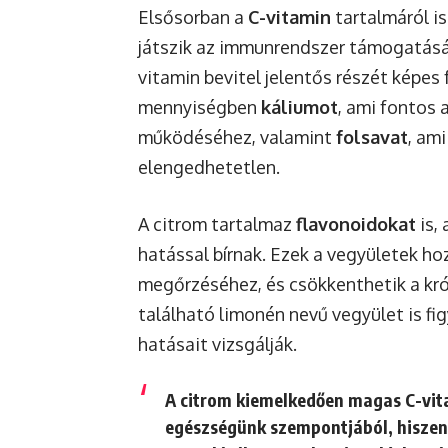
Elsősorban a
C-vitamin
tartalmáról is
játszik az immunrendszer támogatásáb
vitamin bevitel jelentős részét képes 
mennyiségben
káliumot
, ami fontos 
működéséhez, valamint
folsavat
, am
elengedhetetlen.
A citrom tartalmaz
flavonoidokat
is,
hatással bírnak. Ezek a vegyületek ho
megőrzéséhez, és csökkenthetik a kr
található limonén nevű vegyület is fi
hatásait vizsgálják.
A citrom kiemelkedően magas C-vita
egészségünk szempontjából, hiszen 