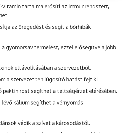
-vitamin tartalma erősíti az immunrendszert,
met.
sítja az öregedést és segít a bőrhibák
i a gyomorsav termelést, ezzel elősegítve a jobb
xinok eltávolításában a szervezetből.
om a szervezetben lúgosító hatást fejt ki.
 pektin rost segíthet a teltségérzet elérésében.
 lévő kálium segíthet a vérnyomás
dánsok védik a szívet a károsodástól.