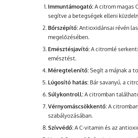
Immuntámogató:
A citrom magas C
segítve a betegségek elleni küzdel
Bőrszépítő:
Antioxidánsai révén las
megelőzésében.
Emésztésjavító:
A citromlé serkent
emésztést.
Méregtelenítő:
Segít a májnak a to
Lúgosító hatás:
Bár savanyú, a citr
Súlykontroll:
A citromban található
Vérnyomáscsökkentő:
A citromban
szabályozásában.
Szívvédő:
A C-vitamin és az antioxi