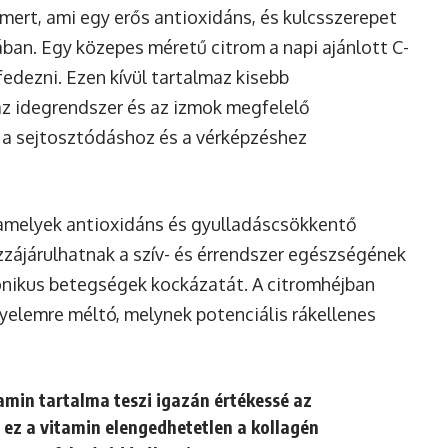
mert, ami egy erős antioxidáns, és kulcsszerepet
an. Egy közepes méretű citrom a napi ajánlott C-
fedezni. Ezen kívül tartalmaz kisebb
az idegrendszer és az izmok megfelelő
i a sejtosztódáshoz és a vérképzéshez
 amelyek antioxidáns és gyulladáscsökkentő
zzájárulhatnak a szív- és érrendszer egészségének
ónikus betegségek kockázatát. A citromhéjban
gyelemre méltó, melynek potenciális rákellenes
min tartalma teszi igazán értékessé az
ez a vitamin elengedhetetlen a kollagén