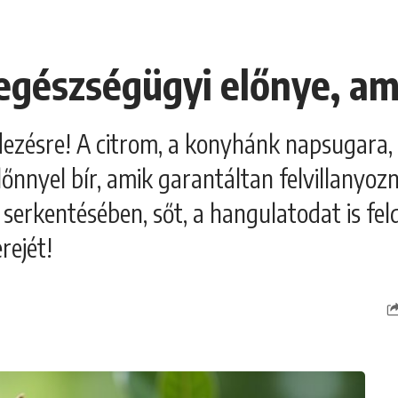
egészségügyi előnye, ami
edezésre! A citrom, a konyhánk napsugara
őnnyel bír, amik garantáltan felvillanyoz
rkentésében, sőt, a hangulatodat is feldo
rejét!