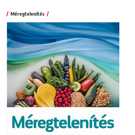
for:
Méregtelenítés