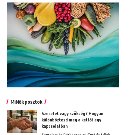
MiNők posztok
Szeretet vagy szükség? Hogyan
különböztesd meg a kettőt egy
kapcsolatban
Szerelem és Párkapcsolat
Test és Lélek