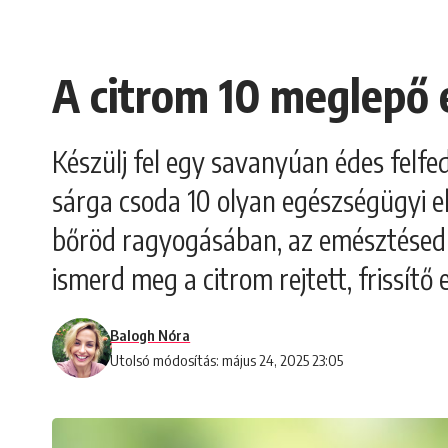
A citrom 10 meglepő 
Készülj fel egy savanyúan édes felf
sárga csoda 10 olyan egészségügyi el
bőröd ragyogásában, az emésztésed se
ismerd meg a citrom rejtett, frissítő e
Balogh Nóra
Utolsó módosítás: május 24, 2025 23:05