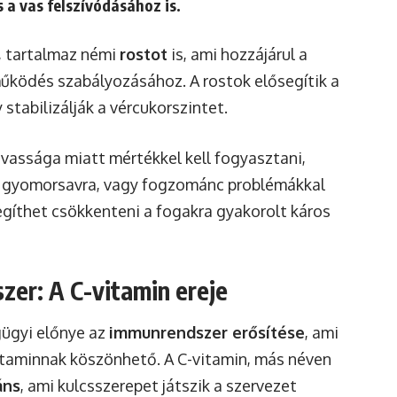
 a vas felszívódásához is.
y, tartalmaz némi
rostot
is, ami hozzájárul a
működés szabályozásához. A rostok elősegítik a
stabilizálják a vércukorszintet.
vassága miatt mértékkel kell fogyasztani,
a gyomorsavra, vagy fogzománc problémákkal
segíthet csökkenteni a fogakra gyakorolt káros
zer: A C-vitamin ereje
gügyi előnye az
immunrendszer erősítése
, ami
itaminnak köszönhető. A C-vitamin, más néven
áns
, ami kulcsszerepet játszik a szervezet