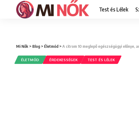
Test és Lélek
S
Mi Nők
>
Blog
>
Életmód
>
A citrom 10 meglepő egészségügyi előnye, am
ÉLETMÓD
ÉRDEKESSÉGEK
TEST ÉS LÉLEK