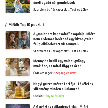
önelfogadó női gondolatok
Szerelem és Párkapcsolat
Test és Lélek
MiNők Top10 poszt
A „majdnem kapcsolat” csapdája: Miért
nem érdemes beérned egy bizonytalan,
félig elkötelezett viszonnyal?
Szerelem és Párkapcsolat
Test és Lélek
Mennyibe kerül egy valódi gyöngy
nyaklánc, és mitől függ az ára?
Érdekességek
Szépség és divat
Nagyi grízes mézes tortája – tökéletes
sütemény minden alkalomra?
Család
Konyha és kert
A 6 győztes csillagjegy titka – Miért