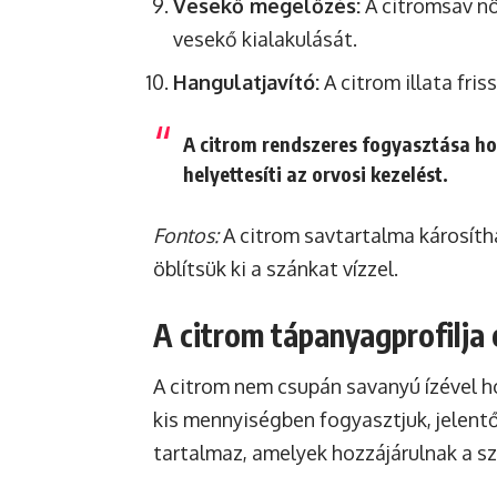
Vesekő megelőzés:
A citromsav növ
vesekő kialakulását.
Hangulatjavító:
A citrom illata fris
A citrom rendszeres fogyasztása h
helyettesíti az orvosi kezelést.
Fontos:
A citrom savtartalma károsíth
öblítsük ki a szánkat vízzel.
A citrom tápanyagprofilja
A citrom nem csupán savanyú ízével h
kis mennyiségben fogyasztjuk, jelent
tartalmaz, amelyek hozzájárulnak a s