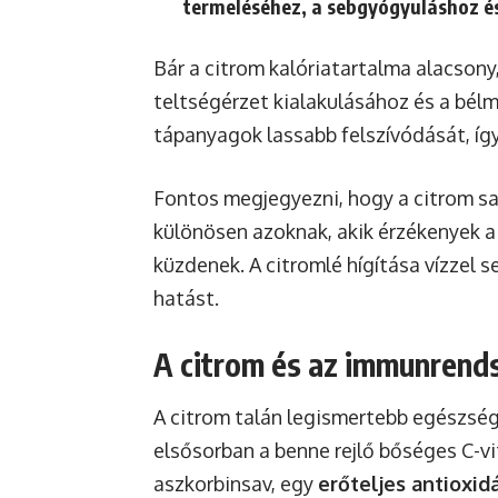
termeléséhez, a sebgyógyuláshoz és
Bár a citrom kalóriatartalma alacson
teltségérzet kialakulásához és a bél
tápanyagok lassabb felszívódását, így 
Fontos megjegyezni, hogy a citrom sa
különösen azoknak, akik érzékenyek 
küzdenek. A citromlé hígítása vízzel 
hatást.
A citrom és az immunrends
A citrom talán legismertebb egészsé
elsősorban a benne rejlő bőséges C-v
aszkorbinsav, egy
erőteljes antioxid