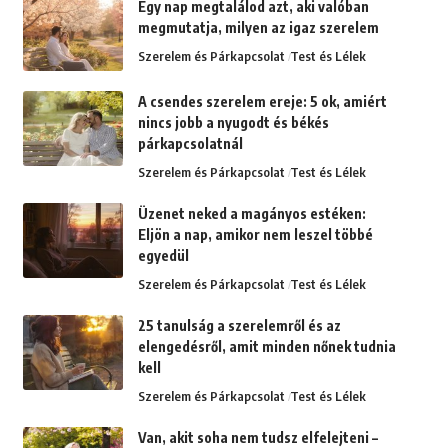
Egy nap megtalálod azt, aki valóban
megmutatja, milyen az igaz szerelem
Szerelem és Párkapcsolat
Test és Lélek
A csendes szerelem ereje: 5 ok, amiért
nincs jobb a nyugodt és békés
párkapcsolatnál
Szerelem és Párkapcsolat
Test és Lélek
Üzenet neked a magányos estéken:
Eljön a nap, amikor nem leszel többé
egyedül
Szerelem és Párkapcsolat
Test és Lélek
25 tanulság a szerelemről és az
elengedésről, amit minden nőnek tudnia
kell
Szerelem és Párkapcsolat
Test és Lélek
Van, akit soha nem tudsz elfelejteni –