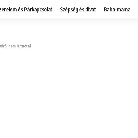
zerelem és Párkapcsolat
Szépség és divat
Baba-mama
iről nem is tudtál