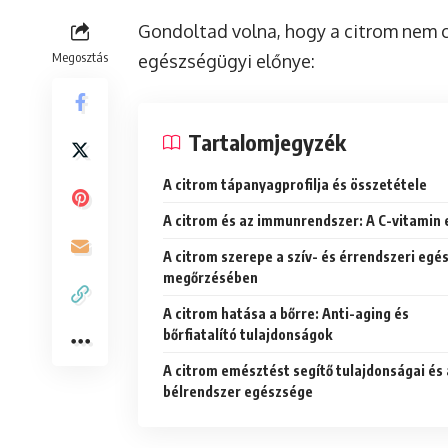
Gondoltad volna, hogy a citrom nem 
Megosztás
egészségügyi előnye:
Tartalomjegyzék
A citrom tápanyagprofilja és összetétele
A citrom és az immunrendszer: A C-vitamin 
A citrom szerepe a szív- és érrendszeri egé
megőrzésében
A citrom hatása a bőrre: Anti-aging és
bőrfiatalító tulajdonságok
A citrom emésztést segítő tulajdonságai és 
bélrendszer egészsége