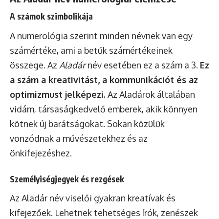
A számok szimbolikája
A numerológia szerint minden névnek van egy
számértéke, ami a betűk számértékeinek
összege. Az
Aladár
név esetében ez a szám a 3.
Ez
a szám a kreativitást, a kommunikációt és az
optimizmust jelképezi.
Az Aladárok általában
vidám, társaságkedvelő emberek, akik könnyen
kötnek új barátságokat. Sokan közülük
vonzódnak a művészetekhez és az
önkifejezéshez.
Személyiségjegyek és rezgések
Az Aladár név viselői gyakran kreatívak és
kifejezőek. Lehetnek tehetséges írók, zenészek