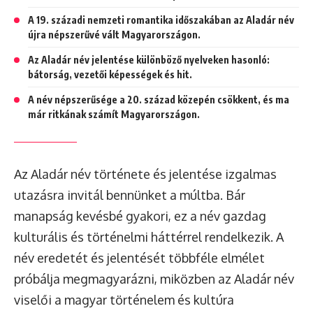
A 19. századi nemzeti romantika időszakában az Aladár név
újra népszerűvé vált Magyarországon.
Az Aladár név jelentése különböző nyelveken hasonló:
bátorság, vezetői képességek és hit.
A név népszerűsége a 20. század közepén csökkent, és ma
már ritkának számít Magyarországon.
Az Aladár név története és jelentése izgalmas
utazásra invitál bennünket a múltba. Bár
manapság kevésbé gyakori, ez a név gazdag
kulturális és történelmi háttérrel rendelkezik. A
név eredetét és jelentését többféle elmélet
próbálja megmagyarázni, miközben az Aladár név
viselői a magyar történelem és kultúra