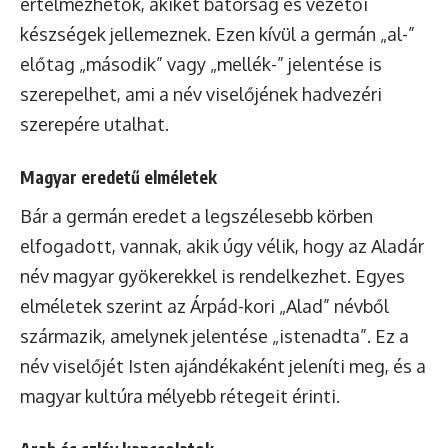
értelmezhetők, akiket bátorság és vezetői
készségek jellemeznek. Ezen kívül a germán „al-”
előtag „második” vagy „mellék-” jelentése is
szerepelhet, ami a név viselőjének hadvezéri
szerepére utalhat.
Magyar eredetű elméletek
Bár a germán eredet a legszélesebb körben
elfogadott, vannak, akik úgy vélik, hogy az Aladár
név magyar gyökerekkel is rendelkezhet. Egyes
elméletek szerint az Árpád-kori „Alad” névből
származik, amelynek jelentése „istenadta”. Ez a
név viselőjét Isten ajándékaként jeleníti meg, és a
magyar kultúra mélyebb rétegeit érinti.