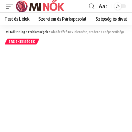
Aa
Font
Resizer
Test és Lélek
Szerelem és Párkapcsolat
Szépség és divat
Mi Nők
>
Blog
>
Érdekességek
>
Aladár férfi név jelentése, eredete és népszerűsége
ÉRDEKESSÉGEK