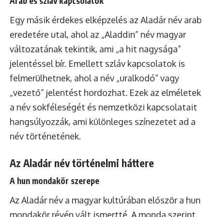
Arab és szláv kapcsolatok
Egy másik érdekes elképzelés az Aladár név arab
eredetére utal, ahol az „Aladdin” név magyar
változatának tekintik, ami „a hit nagysága”
jelentéssel bír. Emellett szláv kapcsolatok is
felmerülhetnek, ahol a név „uralkodó” vagy
„vezető” jelentést hordozhat. Ezek az elméletek
a név sokféleségét és nemzetközi kapcsolatait
hangsúlyozzák, ami különleges színezetet ad a
név történetének.
Az Aladár név történelmi háttere
A hun mondakör szerepe
Az Aladár név a magyar kultúrában először a hun
mondakör révén vált ismertté. A monda szerint