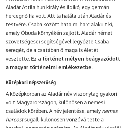
Aladár Attila hun király és Ildikó, egy germán
hercegnő fia volt. Attila halála után Aladár és
testvére, Csaba között hatalmi harc alakult ki,
amely Óbuda környékén zajlott. Aladár német
szövetségesei segítségével legyőzte Csaba
seregét, de a csatában ő maga is életét
vesztette.
Ez a történet mélyen beágyazódott
a magyar történelmi emlékezetbe.
Középkori népszerűség
A középkorban az Aladár név viszonylag gyakori
volt Magyarországon, különösen a nemesi
családok körében. A név jelentése, amely
nemes
harcost
sugall, különösen vonzóvá tette a
korabeli nemesség számára. Az Aladár név viselői