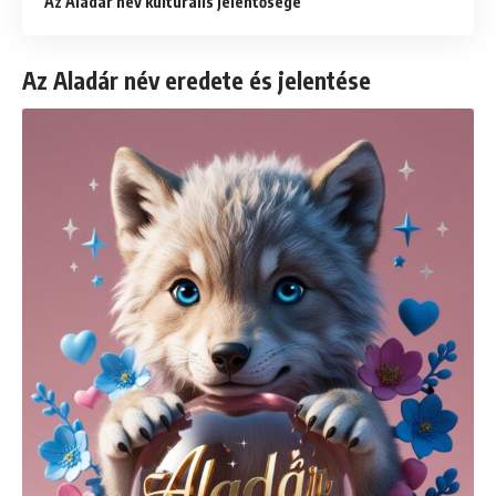
Az Aladár név kulturális jelentősége
Az Aladár név eredete és jelentése