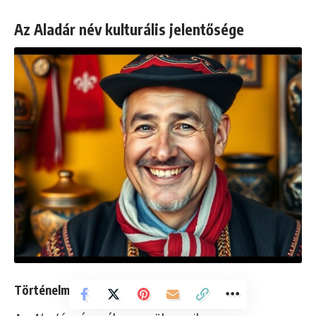
Az Aladár név kulturális jelentősége
Történelmi és irodalmi szerep