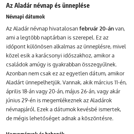
Az Aladár névnap és ünneplése
Névnapi dátumok
Az Aladár névnap hivatalosan
február 20-án
van,
ami a legtöbb naptárban is szerepel. Ez az
időpont különösen alkalmas az ünneplésre, mivel
közel esik a karácsonyi időszakhoz, amikor a
családok amúgy is gyakrabban összegyűlnek.
Azonban nem csak ez az egyetlen dátum, amikor
Aladárt ünnepelhetjük. Vannak, akik március 11-én,
április 18-án vagy 20-án, május 26-án, vagy akár
június 29-én is megemlékeznek az Aladárok
névnapjáról. Ezek a dátumok kevésbé ismertek,
de mégis lehetőséget adnak a köszöntésre.
Hagyományok és babonák