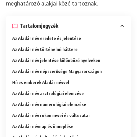
meghatározó alakjai közé tartoznak.
Tartalomjegyzék
Az Aladár név eredete és jelentése
Az Aladár név történelmi háttere
Az Aladár név jelentése különböző nyelveken
Az Aladár név népszerűsége Magyarországon
Híres emberek Aladár névvel
Az Aladár név asztrológiai elemzése
Az Aladár név numerológiai elemzése
Az Aladár név rokon nevei és változatai
Az Aladár névnap és ünneplése