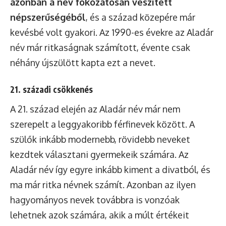
azonban a név fokozatosan veszített
népszerűségéből
, és a század közepére már
kevésbé volt gyakori. Az 1990-es évekre az Aladár
név már ritkaságnak számított, évente csak
néhány újszülött kapta ezt a nevet.
21. századi csökkenés
A 21. század elején az Aladár név már nem
szerepelt a leggyakoribb férfinevek között. A
szülők inkább modernebb, rövidebb neveket
kezdtek választani gyermekeik számára. Az
Aladár név így egyre inkább kiment a divatból, és
ma már ritka névnek számít. Azonban az ilyen
hagyományos nevek továbbra is vonzóak
lehetnek azok számára, akik a múlt értékeit