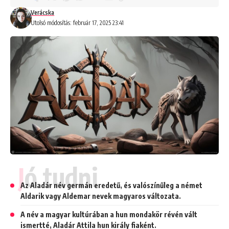
Verácska
Utolsó módosítás: február 17, 2025 23:41
Jó tudni
Az Aladár név germán eredetű, és valószínűleg a német
Aldarik vagy Aldemar nevek magyaros változata.
A név a magyar kultúrában a hun mondakör révén vált
ismertté, Aladár Attila hun király fiaként.