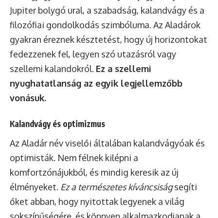
Jupiter bolygó ural, a szabadság, kalandvágy és a
filozófiai gondolkodás szimbóluma. Az Aladárok
gyakran éreznek késztetést, hogy új horizontokat
fedezzenek fel, legyen szó utazásról vagy
szellemi kalandokról.
Ez a szellemi
nyughatatlanság az egyik legjellemzőbb
vonásuk.
Kalandvágy és optimizmus
Az Aladár név viselői általában kalandvágyóak és
optimisták. Nem félnek kilépni a
komfortzónájukból, és mindig keresik az új
élményeket.
Ez a természetes kíváncsiság
segíti
őket abban, hogy nyitottak legyenek a világ
sokszínűségére, és könnyen alkalmazkodjanak a