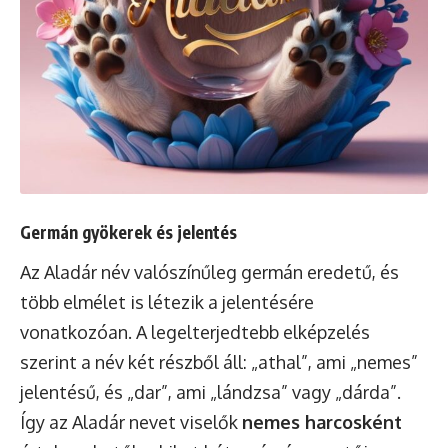
Germán gyökerek és jelentés
Az Aladár név valószínűleg germán eredetű, és
több elmélet is létezik a jelentésére
vonatkozóan. A legelterjedtebb elképzelés
szerint a név két részből áll: „athal”, ami „nemes”
jelentésű, és „dar”, ami „lándzsa” vagy „dárda”.
Így az Aladár nevet viselők
nemes harcosként