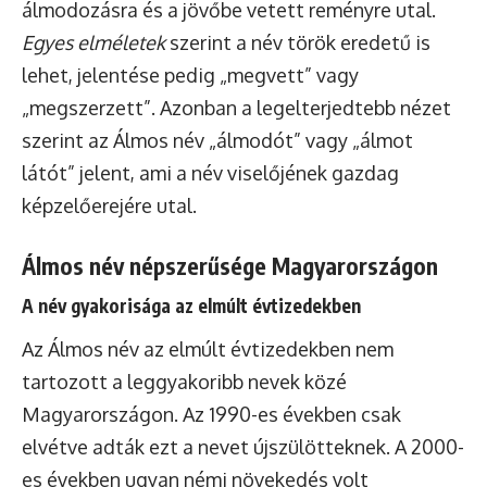
álmodozásra és a jövőbe vetett reményre utal.
Egyes elméletek
szerint a név török eredetű is
lehet, jelentése pedig „megvett” vagy
„megszerzett”. Azonban a legelterjedtebb nézet
szerint az Álmos név „álmodót” vagy „álmot
látót” jelent, ami a név viselőjének gazdag
képzelőerejére utal.
Álmos név népszerűsége Magyarországon
A név gyakorisága az elmúlt évtizedekben
Az Álmos név az elmúlt évtizedekben nem
tartozott a leggyakoribb nevek közé
Magyarországon. Az 1990-es években csak
elvétve adták ezt a nevet újszülötteknek. A 2000-
es években ugyan némi növekedés volt