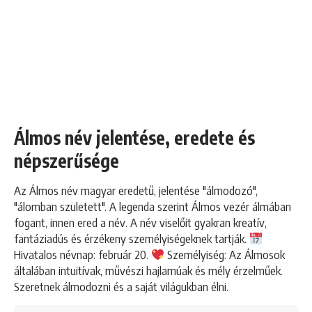
Álmos név jelentése, eredete és
népszerűsége
Az Álmos név magyar eredetű, jelentése "álmodozó",
"álomban született". A legenda szerint Álmos vezér álmában
fogant, innen ered a név. A név viselőit gyakran kreatív,
fantáziadús és érzékeny személyiségeknek tartják.
Hivatalos névnap: február 20.
Személyiség: Az Álmosok
általában intuitívak, művészi hajlamúak és mély érzelműek.
Szeretnek álmodozni és a saját világukban élni.