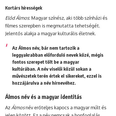
Kortárs hírességek
Előd Álmos
: Magyar színész, aki több színházi és
filmes szerepben is megmutatta tehetségét.
Jelentős alakja a magyar kulturális életnek.
Az Álmos név, bár nem tartozik a
leggyakrabban előforduló nevek közé, mégis
fontos szerepet tölt be a magyar
kultúrában. A név viselői közül sokan a
művészetek terén értek el sikereket, ezzel is
hozzájárulva a név hírnevéhez.
Álmos név és a magyar identitás
Az
Álmos
név erőteljes kapocs a magyar múlt és
jelen között. Ez a név nemcsak a honfoglalás