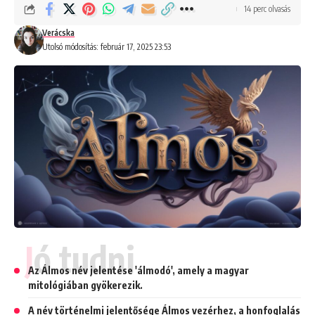
14 perc olvasás
Verácska
Utolsó módosítás: február 17, 2025 23:53
Jó tudni
Az Álmos név jelentése 'álmodó', amely a magyar
mitológiában gyökerezik.
A név történelmi jelentősége Álmos vezérhez, a honfoglalás