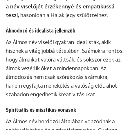
a név viselőjét érzékennyé és empatikussá
teszi
, hasonlóan a Halak jegy szülötteihez.
Álmodozó és idealista jellemzők
Az Álmos név viselői gyakran idealisták, akik
hisznek a világ jobbá tételében. Számukra fontos,
hogy álmaikat valóra váltsák, és sokszor ezek az
álmok vezérlik őket a mindennapokban. Az
álmodozás nem csak szórakozás számukra,
hanem egyfajta menekülés a valóság elől, ahol
szabadon engedhetik kreativitásukat.
Spirituális és misztikus vonások
Az Álmos név hordozói általában vonzódnak a
spiritualitáshoz és a miszticizmushoz. Gyakran