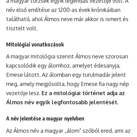
a magyar törzsek egyik legendás vezetője volt. A
név első említése az 1200-as évek krónikáiban
található, ahol Álmos neve már akkor is ismert és
tisztelt volt.
Mitológiai vonatkozások
A magyar mitológia szerint Álmos neve szorosan
kapcsolódik egy álomhoz, amelyet édesanyja,
Emese látott. Az álomban egy turulmadár jelent
meg, amely megjósolta, hogy Emese fia nagy nép
vezetője lesz.
Ez a mitológiai történet adja az
Álmos név egyik legfontosabb jelentését.
A név jelentése a magyar nyelvben
Az Álmos név a magyar „álom” szóból ered, ami az