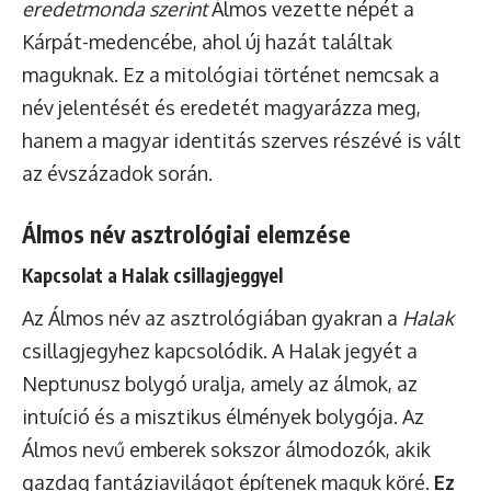
eredetmonda szerint
Álmos vezette népét a
Kárpát-medencébe, ahol új hazát találtak
maguknak. Ez a mitológiai történet nemcsak a
név jelentését és eredetét magyarázza meg,
hanem a magyar identitás szerves részévé is vált
az évszázadok során.
Álmos név asztrológiai elemzése
Kapcsolat a Halak csillagjeggyel
Az Álmos név az asztrológiában gyakran a
Halak
csillagjegyhez kapcsolódik. A Halak jegyét a
Neptunusz bolygó uralja, amely az álmok, az
intuíció és a misztikus élmények bolygója. Az
Álmos nevű emberek sokszor álmodozók, akik
gazdag fantáziavilágot építenek maguk köré.
Ez