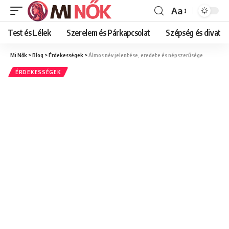
Aa
Font
Resizer
Test és Lélek
Szerelem és Párkapcsolat
Szépség és divat
Mi Nők
>
Blog
>
Érdekességek
>
Álmos név jelentése, eredete és népszerűsége
ÉRDEKESSÉGEK