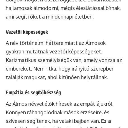
hajlamosak álmodozni, mégis éleslátással bírnak,
ami segíti őket a mindennapi életben.
Vezetői képességek
A név történelmi háttere miatt az Álmosok
gyakran mutatnak vezetői képességeket.
Karizmatikus személyiségük van, amely vonzza az
embereket. Nem ritka, hogy irányító szerepben
találják magukat, ahol kitűnően helytállnak.
Empátia és segítőkészség
Az Álmos névvel élők híresek az empátiájukról.
Könnyen ráhangolódnak mások érzéseire, és
szívesen segítenek, ha valaki bajban van.
Ez a