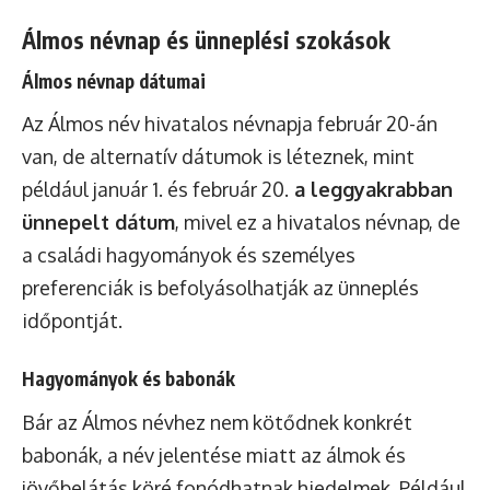
Álmos névnap és ünneplési szokások
Álmos névnap dátumai
Az Álmos név hivatalos névnapja február 20-án
van, de alternatív dátumok is léteznek, mint
például január 1. és február 20.
a leggyakrabban
ünnepelt dátum
, mivel ez a hivatalos névnap, de
a családi hagyományok és személyes
preferenciák is befolyásolhatják az ünneplés
időpontját.
Hagyományok és babonák
Bár az Álmos névhez nem kötődnek konkrét
babonák, a név jelentése miatt az álmok és
jövőbelátás köré fonódhatnak hiedelmek. Például