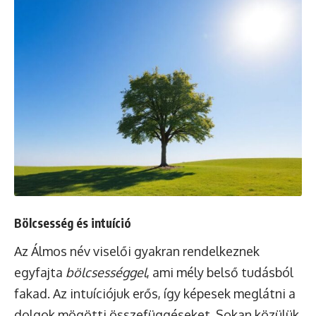
Bölcsesség és intuíció
Az Álmos név viselői gyakran rendelkeznek
egyfajta
bölcsességgel
, ami mély belső tudásból
fakad. Az intuíciójuk erős, így képesek meglátni a
dolgok mögötti összefüggéseket. Sokan közülük