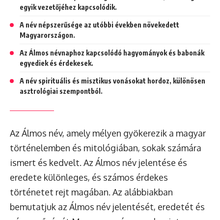
egyik vezetőjéhez kapcsolódik.
A név népszerűsége az utóbbi években növekedett
Magyarországon.
Az Álmos névnaphoz kapcsolódó hagyományok és babonák
egyediek és érdekesek.
A név spirituális és misztikus vonásokat hordoz, különösen
asztrológiai szempontból.
Az Álmos név, amely mélyen gyökerezik a magyar
történelemben és mitológiában, sokak számára
ismert és kedvelt. Az Álmos név jelentése és
eredete különleges, és számos érdekes
történetet rejt magában. Az alábbiakban
bemutatjuk az Álmos név jelentését, eredetét és