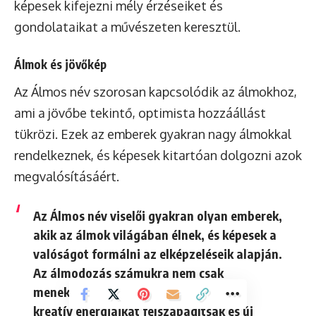
képesek kifejezni mély érzéseiket és
gondolataikat a művészeten keresztül.
Álmok és jövőkép
Az Álmos név szorosan kapcsolódik az álmokhoz,
ami a jövőbe tekintő, optimista hozzáállást
tükrözi. Ezek az emberek gyakran nagy álmokkal
rendelkeznek, és képesek kitartóan dolgozni azok
megvalósításáért.
Az Álmos név viselői gyakran olyan emberek,
akik az álmok világában élnek, és képesek a
valóságot formálni az elképzeléseik alapján.
Az álmodozás számukra nem csak
menekülés, hanem egy eszköz is, hogy
kreatív energiáikat felszabadítsák és új