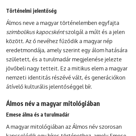
Történelmi jelentőség
Álmos neve a magyar történelemben egyfajta
szimbolikus kapocsként
szolgál a múlt és a jelen
között. Az ő nevéhez fűződik a magyar nép
eredetmondája, amely szerint egy álom hatására
született, és a turulmadár megjelenése jelezte
jövőbeli nagy tetteit. Ez a mitikus elem a magyar
nemzeti identitás részévé vált, és generációkon
átívelő kulturális jelentőséggel bír.
Álmos név a magyar mitológiában
Emese álma és a turulmadár
A magyar mitológiában az Álmos név szorosan
kapcsolódik egy híres történethez, amely Emese