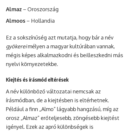
Almaz
– Oroszország
Almoos
– Hollandia
Ez a sokszínűség azt mutatja, hogy bár a név
gyökerei
mélyen a magyar kultúrában vannak,
mégis képes alkalmazkodni és beilleszkedni más
nyelvi környezetekbe.
Kiejtés és írásmód eltérések
A név különböző változatai nemcsak az
írásmódban, de a kiejtésben is eltérhetnek.
Például a finn „Almo” lágyabb hangzású, míg az
orosz „Almaz” erőteljesebb, zöngésebb kiejtést
igényel. Ezek az apró különbségek is