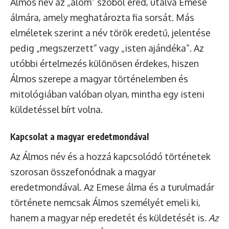
Álmos név az „álom” szóból ered, utalva Emese
álmára, amely meghatározta fia sorsát. Más
elméletek szerint a név török eredetű, jelentése
pedig „megszerzett” vagy „isten ajándéka”. Az
utóbbi értelmezés különösen érdekes, hiszen
Álmos szerepe a magyar történelemben és
mitológiában valóban olyan, mintha egy isteni
küldetéssel bírt volna.
Kapcsolat a magyar eredetmondával
Az Álmos név és a hozzá kapcsolódó történetek
szorosan összefonódnak a magyar
eredetmondával. Az Emese álma és a turulmadár
története nemcsak Álmos személyét emeli ki,
hanem a magyar nép eredetét és küldetését is.
Az