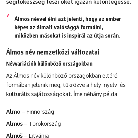
segítőkészség teszi őket igazán különlegessé.
Álmos névvel élni azt jelenti, hogy az ember
képes az álmait valósággá formálni,
miközben másokat is inspirál az útja során.
Álmos név nemzetközi változatai
Névvariációk különböző országokban
Az Álmos név különböző országokban eltérő
formában jelenik meg, tükrözve a helyi nyelvi és
kulturális sajátosságokat. Íme néhány példa:
Almo
– Finnország
Almus
– Törökország
Almuš
– Litvánia