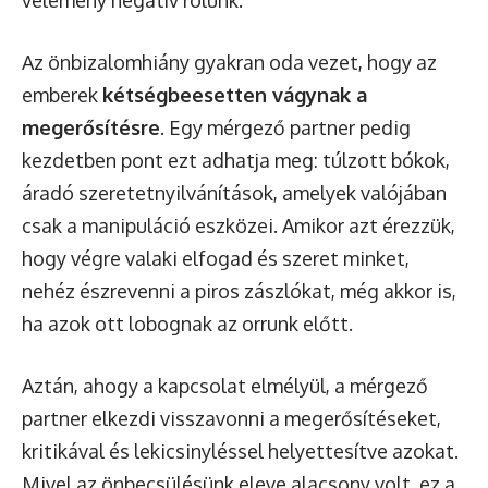
Az önbizalomhiány gyakran oda vezet, hogy az
emberek
kétségbeesetten vágynak a
megerősítésre
. Egy mérgező partner pedig
kezdetben pont ezt adhatja meg: túlzott bókok,
áradó szeretetnyilvánítások, amelyek valójában
csak a manipuláció eszközei. Amikor azt érezzük,
hogy végre valaki elfogad és szeret minket,
nehéz észrevenni a piros zászlókat, még akkor is,
ha azok ott lobognak az orrunk előtt.
Aztán, ahogy a kapcsolat elmélyül, a mérgező
partner elkezdi visszavonni a megerősítéseket,
kritikával és lekicsinyléssel helyettesítve azokat.
Mivel az önbecsülésünk eleve alacsony volt, ez a