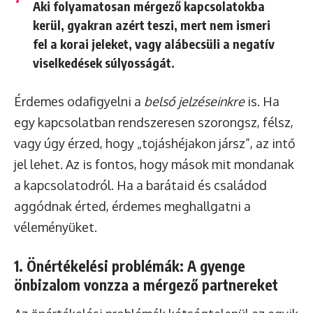
Aki folyamatosan mérgező kapcsolatokba
kerül, gyakran azért teszi, mert nem ismeri
fel a korai jeleket, vagy alábecsüli a negatív
viselkedések súlyosságát.
Érdemes odafigyelni a
belső jelzéseinkre
is. Ha
egy kapcsolatban rendszeresen szorongsz, félsz,
vagy úgy érzed, hogy „tojáshéjakon jársz”, az intő
jel lehet. Az is fontos, hogy mások mit mondanak
a kapcsolatodról. Ha a barátaid és családod
aggódnak érted, érdemes meghallgatni a
véleményüket.
1. Önértékelési problémák: A gyenge
önbizalom vonzza a mérgező partnereket