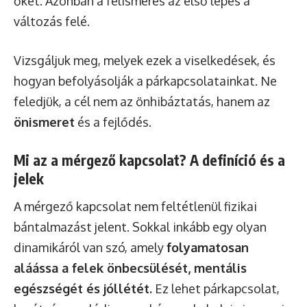
őket. Azonban a felismerés az első lépés a
változás felé.
Vizsgáljuk meg, melyek ezek a viselkedések, és
hogyan befolyásolják a párkapcsolatainkat. Ne
feledjük, a cél nem az önhibáztatás, hanem az
önismeret
és a fejlődés.
Mi az a mérgező kapcsolat? A definíció és a
jelek
A mérgező kapcsolat nem feltétlenül fizikai
bántalmazást jelent. Sokkal inkább egy olyan
dinamikáról van szó, amely
folyamatosan
aláássa a felek önbecsülését, mentális
egészségét és jóllétét.
Ez lehet párkapcsolat,