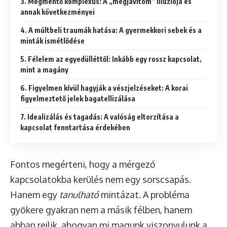
3. Megmentő komplexus: A „megjavítom” illúziója és
annak következményei
4. A múltbeli traumák hatása: A gyermekkori sebek és a
minták ismétlődése
5. Félelem az egyedülléttől: Inkább egy rossz kapcsolat,
mint a magány
6. Figyelmen kívül hagyják a vészjelzéseket: A korai
figyelmeztető jelek bagatellizálása
7. Idealizálás és tagadás: A valóság eltorzítása a
kapcsolat fenntartása érdekében
Fontos megérteni, hogy a mérgező
kapcsolatokba kerülés nem egy sorscsapás.
Hanem egy
tanulható
mintázat. A probléma
gyökere gyakran nem a másik félben, hanem
abban rejlik, ahogyan mi magunk viszonyulunk a