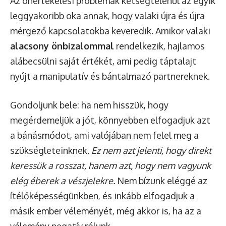
Az önértékelési problémák kétségtelenül az egyik
leggyakoribb oka annak, hogy valaki újra és újra
mérgező kapcsolatokba keveredik. Amikor valaki
alacsony önbizalommal
rendelkezik, hajlamos
alábecsülni saját értékét, ami pedig táptalajt
nyújt a manipulatív és bántalmazó partnereknek.
Gondoljunk bele: ha nem hisszük, hogy
megérdemeljük a jót, könnyebben elfogadjuk azt
a bánásmódot, ami valójában nem felel meg a
szükségleteinknek.
Ez nem azt jelenti, hogy direkt
keressük a rosszat, hanem azt, hogy nem vagyunk
elég éberek a vészjelekre.
Nem bízunk eléggé az
ítélőképességünkben, és inkább elfogadjuk a
másik ember véleményét, még akkor is, ha az a
vélemény negatív rólunk.