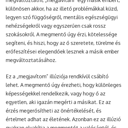
különösen akkor, ha az illető problémákkal küzd,
legyen szó függőségről, mentális egészségügyi
nehézségekről vagy egyszerűen csak rossz
szokásokról. A megmentő úgy érzi, kötelessége
segíteni, és hiszi, hogy az ő szeretete, türelme és
erőfeszítései elegendőek lesznek a másik ember
megváltoztatásához.
Ez a „megjavítom” illúziója rendkívül csábító
lehet. A megmentő úgy érezheti, hogy különleges
képességekkel rendelkezik, vagy hogy ő az
egyetlen, aki igazán megérti a másikat. Ez az
érzés megerősítheti az önértékelését, és
értelmet adhat az életének. Azonban ez az illúzió
gyakran elvakítja a megmentőt a valóságtól, és