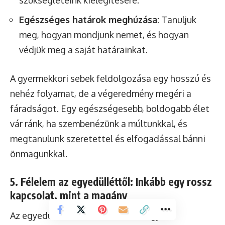
Egészséges határok meghúzása:
Tanuljuk
meg, hogyan mondjunk nemet, és hogyan
védjük meg a saját határainkat.
A gyermekkori sebek feldolgozása egy hosszú és
nehéz folyamat, de a végeredmény megéri a
fáradságot. Egy egészségesebb, boldogabb élet
vár ránk, ha szembenézünk a múltunkkal, és
megtanulunk szeretettel és elfogadással bánni
önmagunkkal.
5. Félelem az egyedülléttől: Inkább egy rossz
kapcsolat, mint a magány
Az egyedülléttől való félelem az egyik