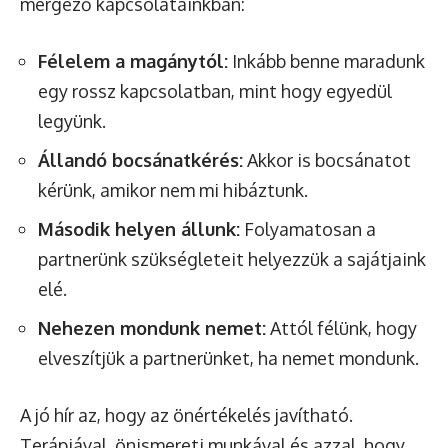
mérgező kapcsolatainkban:
Félelem a magánytól:
Inkább benne maradunk
egy rossz kapcsolatban, mint hogy egyedül
legyünk.
Állandó bocsánatkérés:
Akkor is bocsánatot
kérünk, amikor nem mi hibáztunk.
Második helyen állunk:
Folyamatosan a
partnerünk szükségleteit helyezzük a sajátjaink
elé.
Nehezen mondunk nemet:
Attól félünk, hogy
elveszítjük a partnerünket, ha nemet mondunk.
A jó hír az, hogy az önértékelés javítható.
Terápiával, önismereti munkával és azzal, hogy