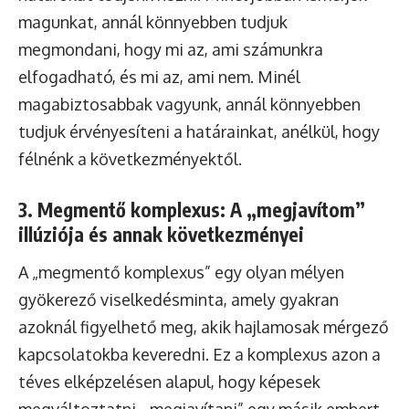
magunkat, annál könnyebben tudjuk
megmondani, hogy mi az, ami számunkra
elfogadható, és mi az, ami nem. Minél
magabiztosabbak vagyunk, annál könnyebben
tudjuk érvényesíteni a határainkat, anélkül, hogy
félnénk a következményektől.
3. Megmentő komplexus: A „megjavítom”
illúziója és annak következményei
A „megmentő komplexus” egy olyan mélyen
gyökerező viselkedésminta, amely gyakran
azoknál figyelhető meg, akik hajlamosak mérgező
kapcsolatokba keveredni. Ez a komplexus azon a
téves elképzelésen alapul, hogy képesek
megváltoztatni, „megjavítani” egy másik embert,