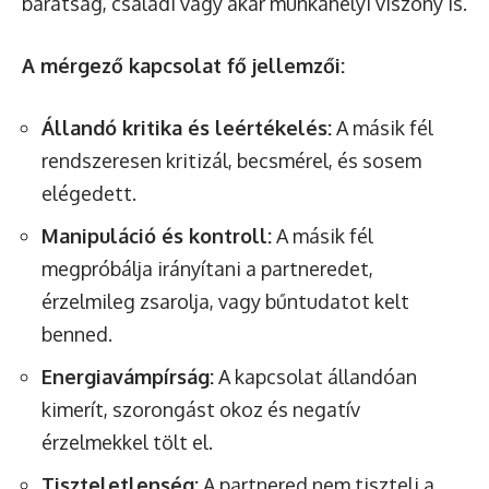
barátság, családi vagy akár munkahelyi viszony is.
A mérgező kapcsolat fő jellemzői:
Állandó kritika és leértékelés:
A másik fél
rendszeresen kritizál, becsmérel, és sosem
elégedett.
Manipuláció és kontroll:
A másik fél
megpróbálja irányítani a partneredet,
érzelmileg zsarolja, vagy bűntudatot kelt
benned.
Energiavámpírság:
A kapcsolat állandóan
kimerít, szorongást okoz és negatív
érzelmekkel tölt el.
Tiszteletlenség:
A partnered nem tiszteli a