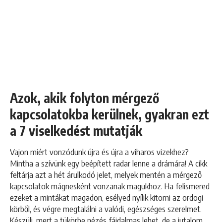
Azok, akik folyton mérgező
kapcsolatokba kerülnek, gyakran ezt
a 7 viselkedést mutatják
Vajon miért vonzódunk újra és újra a viharos vizekhez?
Mintha a szívünk egy beépített radar lenne a drámára! A cikk
feltárja azt a hét árulkodó jelet, melyek mentén a mérgező
kapcsolatok mágnesként vonzanak magukhoz. Ha felismered
ezeket a mintákat magadon, esélyed nyílik kitörni az ördögi
körből, és végre megtalálni a valódi, egészséges szerelmet.
Készülj, mert a tükörbe nézés fájdalmas lehet, de a jutalom