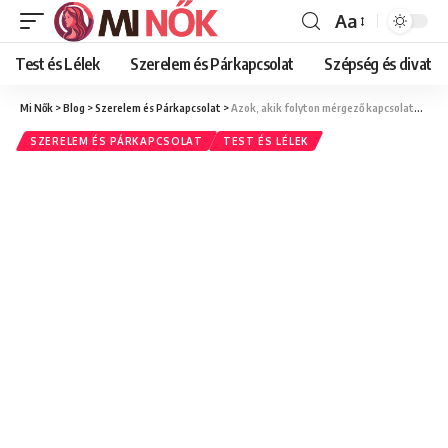
Aa
Font
Resizer
Test és Lélek
Szerelem és Párkapcsolat
Szépség és divat
Mi Nők
>
Blog
>
Szerelem és Párkapcsolat
>
Azok, akik folyton mérgező kapcsolatokba kerülnek, gyakran ezt a 7 viselkedést mutatják
SZERELEM ÉS PÁRKAPCSOLAT
TEST ÉS LÉLEK