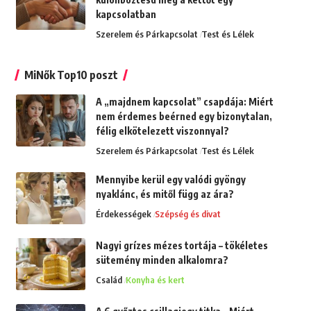
kapcsolatban
Szerelem és Párkapcsolat
Test és Lélek
MiNők Top10 poszt
A „majdnem kapcsolat” csapdája: Miért
nem érdemes beérned egy bizonytalan,
félig elkötelezett viszonnyal?
Szerelem és Párkapcsolat
Test és Lélek
Mennyibe kerül egy valódi gyöngy
nyaklánc, és mitől függ az ára?
Érdekességek
Szépség és divat
Nagyi grízes mézes tortája – tökéletes
sütemény minden alkalomra?
Család
Konyha és kert