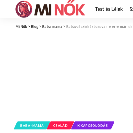
Test és Lélek
S
Mi Nők
>
Blog
>
Baba-mama
>
Babával színházban: van-e erre már leh
BABA-MAMA
CSALÁD
KIKAPCSOLÓDÁS