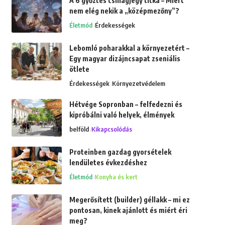
A 6 győztes csillagjegy titka – Miért
nem elég nekik a „középmezőny”?
Életmód
Érdekességek
Lebomló poharakkal a környezetért –
Egy magyar dizájncsapat zseniális
ötlete
Érdekességek
Környezetvédelem
Hétvége Sopronban – felfedezni és
kipróbálni való helyek, élmények
belföld
Kikapcsolódás
Proteinben gazdag gyorsételek
lendületes évkezdéshez
Életmód
Konyha és kert
Megerősített (builder) géllakk – mi ez
pontosan, kinek ajánlott és miért éri
meg?