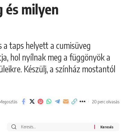
g és milyen
s a taps helyett a cumisüveg
ja, hol nyílnak meg a függönyök a
üleikre. Készülj, a színház mostantól
20 perc olvasás
Megosztás
Search