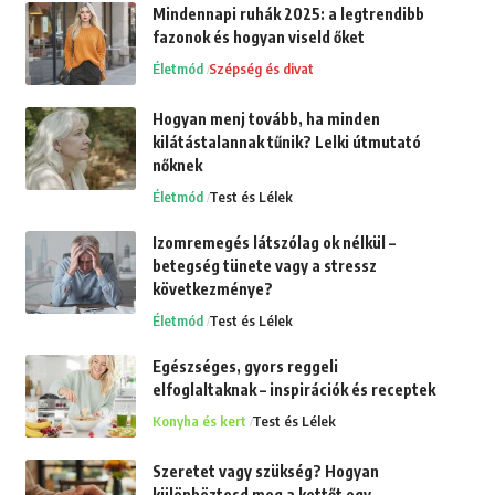
Mindennapi ruhák 2025: a legtrendibb
fazonok és hogyan viseld őket
Életmód
Szépség és divat
Hogyan menj tovább, ha minden
kilátástalannak tűnik? Lelki útmutató
nőknek
Életmód
Test és Lélek
Izomremegés látszólag ok nélkül –
betegség tünete vagy a stressz
következménye?
Életmód
Test és Lélek
Egészséges, gyors reggeli
elfoglaltaknak – inspirációk és receptek
Konyha és kert
Test és Lélek
Szeretet vagy szükség? Hogyan
különböztesd meg a kettőt egy