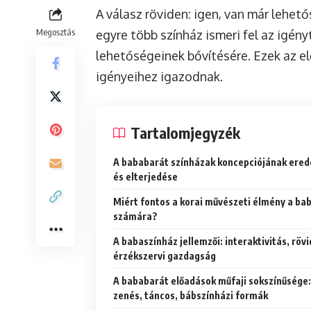
A válasz röviden: igen, van már lehet
Megosztás
egyre több színház ismeri fel az igén
lehetőségeinek bővítésére. Ezek az e
igényeihez igazodnak.
Tartalomjegyzék
A bababarát színházak koncepciójának ered
és elterjedése
Miért fontos a korai művészeti élmény a ba
számára?
A babaszínház jellemzői: interaktivitás, röv
érzékszervi gazdagság
A bababarát előadások műfaji sokszínűsége:
zenés, táncos, bábszínházi formák