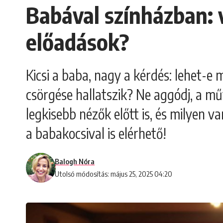
Babával színházban: 
előadások?
Kicsi a baba, nagy a kérdés: lehet-
csörgése hallatszik? Ne aggódj, a m
legkisebb nézők előtt is, és milyen v
a babakocsival is elérhető!
Balogh Nóra
Utolsó módosítás: május 25, 2025 04:20