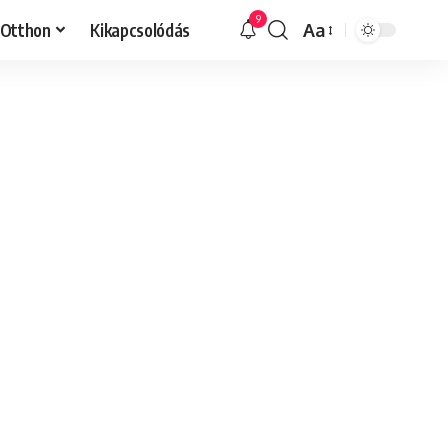
9
Otthon
Kikapcsolódás
Aa
Font
Resizer