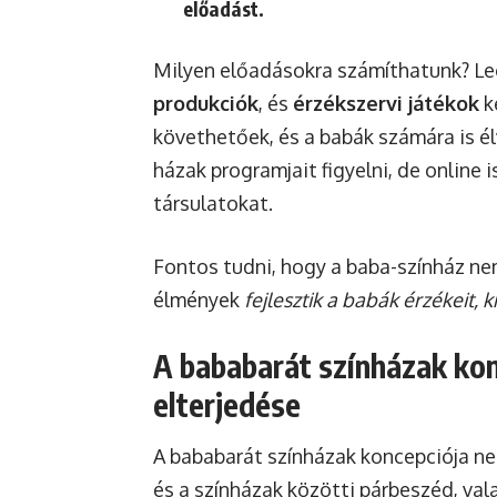
előadást.
Milyen előadásokra számíthatunk? L
produkciók
, és
érzékszervi játékok
k
követhetőek, és a babák számára is é
házak programjait figyelni, de online 
társulatokat.
Fontos tudni, hogy a baba-színház nem
élmények
fejlesztik a babák érzékeit, k
A bababarát színházak kon
elterjedése
A bababarát színházak koncepciója ne
és a színházak közötti párbeszéd, va