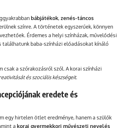
eggyakrabban
bábjátékok
,
zenés-táncos
erülnek színre. A történetek egyszerűek, könnyen
lvezhetőek. Érdemes a helyi színházak, művelődési
is találhatunk baba-színházi előadásokat kínáló
 csak a szórakozásról szól. A korai színházi
reativitását és szociális készségeit
.
cepciójának eredete és
m egy hirtelen ötlet eredménye, hanem a szülők
lamint a
korai gyermekkori művészeti nevelés