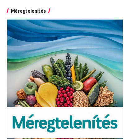
for:
Méregtelenítés