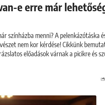
van-e erre már lehetősé
e már színházba menni? A pelenkázótáska é
űvészet nem kor kérdése! Cikkünk bemutat
arázslatos előadások várnak a picikre és sz