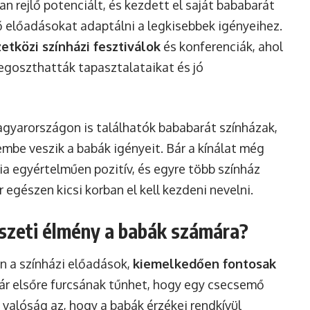
n rejlő potenciált, és kezdett el saját bababarát
 előadásokat adaptálni a legkisebbek igényeihez.
tközi színházi fesztiválok
és konferenciák, ahol
goszthatták tapasztalataikat és jó
yarországon is találhatók bababarát színházak,
mbe veszik a babák igényeit. Bár a kínálat még
ia egyértelműen pozitív, és egyre több színház
 egészen kicsi korban el kell kezdeni nevelni.
szeti élmény a babák számára?
n a színházi előadások,
kiemelkedően fontosak
Bár elsőre furcsának tűnhet, hogy egy csecsemő
 valóság az, hogy a babák érzékei rendkívül