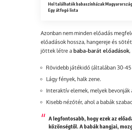
Hol találhatók babaszínházak Magyarorszá
Egy átfogó lista
Azonban nem minden előadás megfele
előadások hossza, hangereje és sötét
jöttek létre a
baba-barát előadások
,
Rövidebb játékidő (általában 30-45 
Lágy fények, halk zene.
Interaktív elemek, melyek bevonják 
Kisebb nézőtér, ahol a babák szab
A legfontosabb, hogy ezek az előad
közönségtől. A babák hangjai, mozg