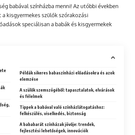
őség babával színházba menni! Az utóbbi években
yt a kisgyermekes szülők szórakozási
lőadások speciálisan a babák és kisgyermekek
ete
Példák sikeres babaszínházi előadásokra és azok
elemzése
bák
A szülők szemszögéből: tapasztalatok, elvárások
és félelmek
idség,
Tippek a babával való színházlátogatáshoz:
felkészülés, viselkedés, biztonság
A bababarát színházak jövője: trendek,
fejlesztési lehetőségek, innovációk