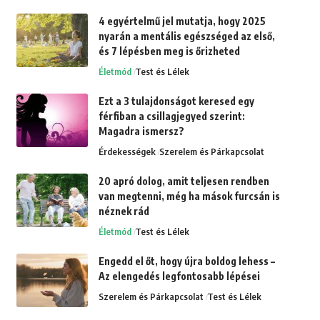
4 egyértelmű jel mutatja, hogy 2025
nyarán a mentális egészséged az első,
és 7 lépésben meg is őrizheted
Életmód
Test és Lélek
Ezt a 3 tulajdonságot keresed egy
férfiban a csillagjegyed szerint:
Magadra ismersz?
Érdekességek
Szerelem és Párkapcsolat
20 apró dolog, amit teljesen rendben
van megtenni, még ha mások furcsán is
néznek rád
Életmód
Test és Lélek
Engedd el őt, hogy újra boldog lehess –
Az elengedés legfontosabb lépései
Szerelem és Párkapcsolat
Test és Lélek