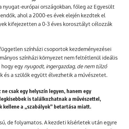
 a nyugat-európai országokban, főleg az Egyesült
endők, ahol a 2000-es évek elején kezdtek el
yek kifejezetten a 0-3 éves korosztályt célozzák
 független színházi csoportok kezdeményezései
ományos színházi környezet nem feltétlenül ideális
t, hogy egy
nyugodt, ingergazdag, de nem túlzó
k és a szülők együtt élvezhetik a művészetet.
z ne csak egy helyszín legyen, hanem egy
 legkisebbek is találkozhatnak a művészettel,
k kellene a „szabályok” betartása miatt.
sú, de folyamatos. A kezdeti kísérletek után egyre