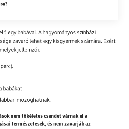
gon?
lő egy babával. A hagyományos színházi
sége zavaró lehet egy kisgyermek számára. Ezért
 melyek jellemzői:
perc).
a babákat.
adabban mozoghatnak.
ások nem tökéletes csendet várnak el a
ásai természetesek, és nem zavarják az