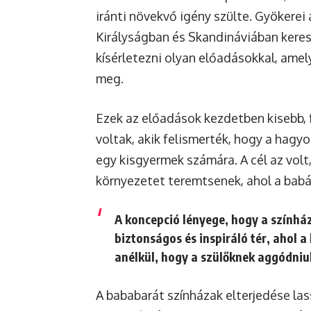
iránti növekvő igény szülte. Gyökerei
Királyságban és Skandináviában keres
kísérletezni olyan előadásokkal, amel
meg.
Ezek az előadások kezdetben kisebb,
voltak, akik felismerték, hogy a hagy
egy kisgyermek számára. A cél az vol
környezetet teremtsenek, ahol a babá
A koncepció lényege, hogy a színhá
biztonságos és inspiráló tér, ahol a
anélkül, hogy a szülőknek aggódniu
A bababarát színházak elterjedése las