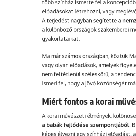
több színház ismerte fel a koncepcióba
előadásokat létrehozni, vagy meglévő
A terjedést nagyban segítette a
nemze
a különböző országok szakemberei me
gyakorlataikat.
Ma már számos országban, köztük Mag
vagy olyan előadások, amelyek figyele
nem feltétlenül széleskörű, a tendenc
ismeri fel, hogy a jövő közönségét már
Miért fontos a korai művé
A korai művészeti élmények, különöse
a babák fejlődése szempontjából
. 
képes élvezni egy színházi előadást, a