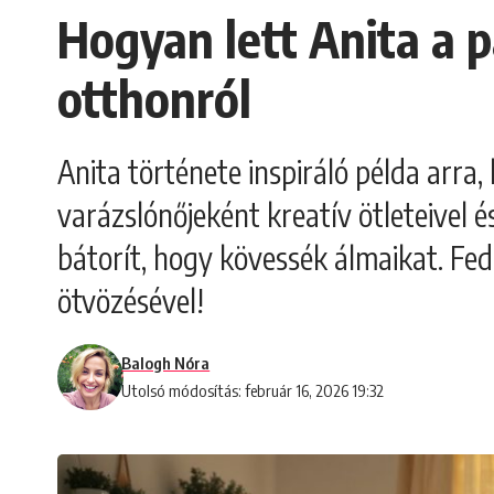
Hogyan lett Anita a 
otthonról
Anita története inspiráló példa arra,
varázslónőjeként kreatív ötleteivel
bátorít, hogy kövessék álmaikat. Fed
ötvözésével!
Balogh Nóra
Utolsó módosítás: február 16, 2026 19:32