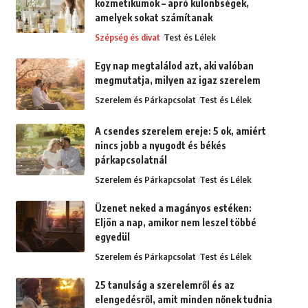
kozmetikumok – apró különbségek,
amelyek sokat számítanak
Szépség és divat
Test és Lélek
Egy nap megtalálod azt, aki valóban
megmutatja, milyen az igaz szerelem
Szerelem és Párkapcsolat
Test és Lélek
A csendes szerelem ereje: 5 ok, amiért
nincs jobb a nyugodt és békés
párkapcsolatnál
Szerelem és Párkapcsolat
Test és Lélek
Üzenet neked a magányos estéken:
Eljön a nap, amikor nem leszel többé
egyedül
Szerelem és Párkapcsolat
Test és Lélek
25 tanulság a szerelemről és az
elengedésről, amit minden nőnek tudnia