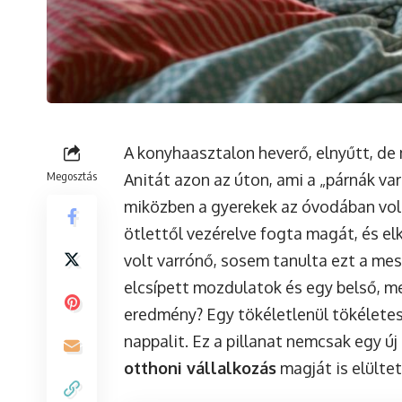
A konyhaasztalon heverő, elnyűtt, de 
Megosztás
Anitát azon az úton, ami a „párnák va
miközben a gyerekek az óvodában volt
ötlettől vezérelve fogta magát, és el
volt varrónő, sosem tanulta ezt a me
elcsípett mozdulatok és egy belső, 
eredmény? Egy tökéletlenül tökéletes
nappalit. Ez a pillanat nemcsak egy ú
otthoni vállalkozás
magját is elültet