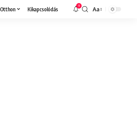
9
Otthon
Kikapcsolódás
Aa
Font
Resizer