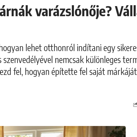
párnák varázslónője? Vál
 hogyan lehet otthonról indítani egy siker
 és szenvedélyével nemcsak különleges ter
ezd fel, hogyan építette fel saját márká