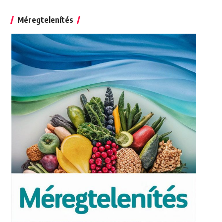
for:
Méregtelenítés