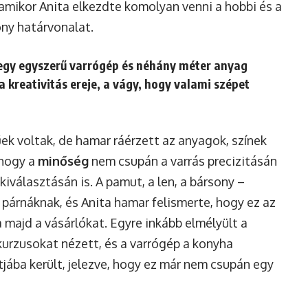
, amikor Anita elkezdte komolyan venni a hobbi és a
ny határvonalat.
gy egyszerű varrógép és néhány méter anyag
 kreativitás ereje, a vágy, hogy valami szépet
űek voltak, de hamar ráérzett az anyagok, színek
 hogy a
minőség
nem csupán a varrás precizitásán
választásán is. A pamut, a len, a bársony –
párnáknak, és Anita hamar felismerte, hogy ez az
 majd a vásárlókat. Egyre inkább elmélyült a
kurzusokat nézett, és a varrógép a konyha
jába került, jelezve, hogy ez már nem csupán egy