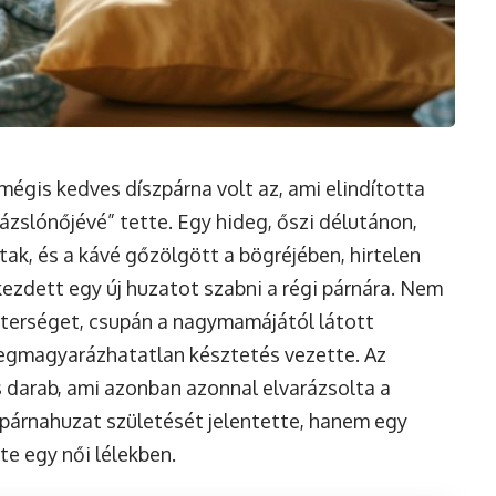
mégis kedves díszpárna volt az, ami elindította
rázslónőjévé” tette. Egy hideg, őszi délutánon,
ak, és a kávé gőzölgött a bögréjében, hirtelen
kezdett egy új huzatot szabni a régi párnára. Nem
sterséget, csupán a nagymamájától látott
megmagyarázhatatlan késztetés vezette. Az
 darab, ami azonban azonnal elvarázsolta a
j párnahuzat születését jelentette, hanem egy
te egy női lélekben.