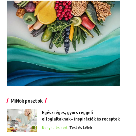
MiNők posztok
Egészséges, gyors reggeli
elfoglaltaknak – inspirációk és receptek
Konyha és kert
Test és Lélek