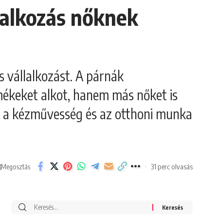
lalkozás nőknek
es vállalkozást. A párnák
mékeket alkot, hanem más nőket is
ját a kézművesség és az otthoni munka
31 perc olvasás
Megosztás
Search