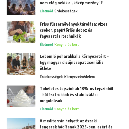
nem elég nekik a „középmezőny”?
Életmód
Érdekességek
Friss fűszernövények tárolása: vizes
csokor, papírtörlős doboz és
fagyasztási technikák
Életmód
Konyha és kert
Lebomló poharakkal a környezetért –
Egy magyar dizájncsapat zseniális
ötlete
Érdekességek
Környezetvédelem
Tökéletes tejszínhab 18%-os tejszínből
– hűtési trükkök és stabilizálási
megoldások
Életmód
Konyha és kert
A mediterrán helyett az északi
tengerek hódítanak 2025-ben, ezért és