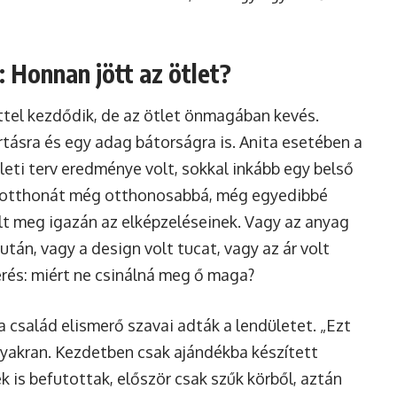
: Honnan jött az ötlet?
ttel kezdődik, de az ötlet önmagában kevés.
tásra és egy adag bátorságra is. Anita esetében a
eti terv eredménye volt, sokkal inkább egy belső
a otthonát még otthonosabbá, még egyedibbé
elt meg igazán az elképzeléseinek. Vagy az anyag
án, vagy a design volt tucat, vagy az ár volt
erés: miért ne csinálná meg ő maga?
a család elismerő szavai adták a lendületet. „Ezt
gyakran. Kezdetben csak ajándékba készített
 is befutottak, először csak szűk körből, aztán