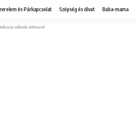
zerelem és Párkapcsolat
Szépség és divat
Baba-mama
llalkozás nőknek otthonról