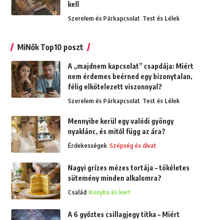
kell
Szerelem és Párkapcsolat
Test és Lélek
MiNők Top10 poszt
A „majdnem kapcsolat” csapdája: Miért
nem érdemes beérned egy bizonytalan,
félig elkötelezett viszonnyal?
Szerelem és Párkapcsolat
Test és Lélek
Mennyibe kerül egy valódi gyöngy
nyaklánc, és mitől függ az ára?
Érdekességek
Szépség és divat
Nagyi grízes mézes tortája – tökéletes
sütemény minden alkalomra?
Család
Konyha és kert
A 6 győztes csillagjegy titka – Miért