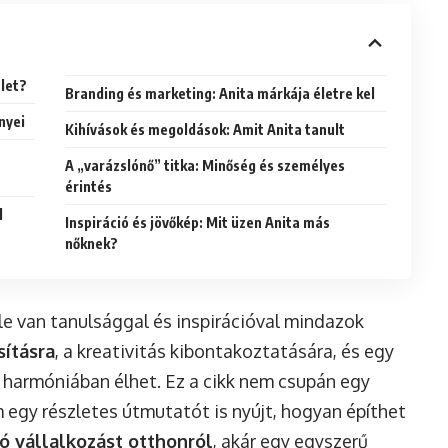
tlet?
Branding és marketing: Anita márkája életre kel
nyei
Kihívások és megoldások: Amit Anita tanult
A „varázslónő” titka: Minőség és személyes
érintés
l
Inspiráció és jövőkép: Mit üzen Anita más
nőknek?
le van tanulsággal és inspirációval mindazok
ításra
, a kreativitás kibontakoztatására, és egy
d harmóniában élhet. Ez a cikk nem csupán egy
m egy részletes útmutatót is nyújt, hogyan építhet
zó vállalkozást otthonról
, akár egy egyszerű