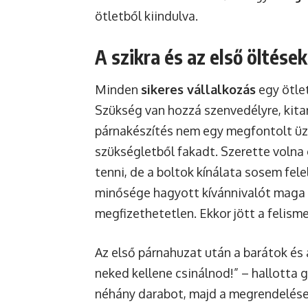
ötletből kiindulva.
A szikra és az első öltések
Minden
sikeres vállalkozás
egy ötle
Szükség van hozzá szenvedélyre, kitar
párnakészítés nem egy megfontolt üzl
szükségletből fakadt. Szerette voln
tenni, de a boltok kínálata sosem fel
minősége hagyott kívánnivalót maga ut
megfizethetetlen. Ekkor jött a felism
Az első párnahuzat után a barátok és 
neked kellene csinálnod!” – hallotta 
néhány darabot, majd a megrendelések