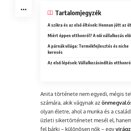
Tartalomjegyzék
A szikra és az első öltések: Honnan jött az ö
Miért éppen otthonról? A női vállalkozás elő
A párnák világa: Termékfejlesztés és niche
keresés
Az első lépések: Vállalkozásindítás otthonró
Anita története nem egyedi, mégis te
számára, akik vágynak az
önmegvalós
olyan életre, ahol a munka és a csalá
üzleti sikertörténetet mesél el, hane
fel bárki – különösen nők – egy
virág