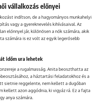
ői vállalkozás előnyei
lalkozást indítson, de a hagyományos munkahelyi
ítás vagy a gyereknevelés kihívásaival. Az
an előnnyel jár, különösen a nők számára, akik
ita számára is ez volt az egyik legerősebb
át időm ura lehetek
nzereje a rugalmasság. Anita beoszthatta az
dőbeosztásához, a háztartási feladatokhoz és a
tt sietnie reggelente, nem kellett a dugóban
m kellett azon aggódnia, ki vigyáz rá. Ez a fajta
egy anya számára.