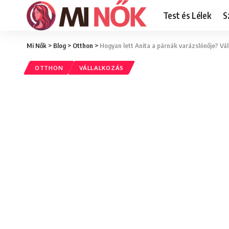
Test és Lélek
S
Mi Nők
>
Blog
>
Otthon
>
Hogyan lett Anita a párnák varázslónője? Vá
OTTHON
VÁLLALKOZÁS