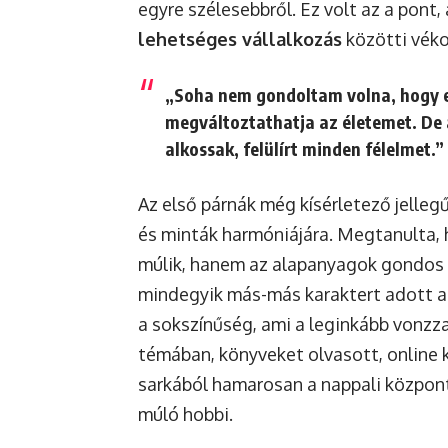
egyre szélesebbről. Ez volt az a pont
lehetséges vállalkozás
közötti véko
„Soha nem gondoltam volna, hogy e
megváltoztathatja az életemet. De a
alkossak, felülírt minden félelmet.”
Az első párnák még kísérletező jelleg
és minták harmóniájára. Megtanulta,
múlik, hanem az alapanyagok gondos ki
mindegyik más-más karaktert adott a 
a sokszínűség, ami a leginkább vonzza
témában, könyveket olvasott, online 
sarkából hamarosan a nappali központ
múló hobbi.