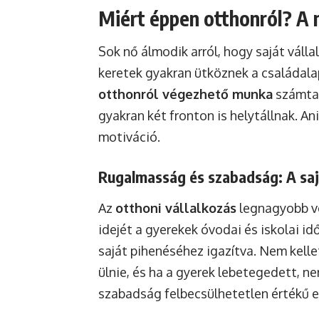
Miért éppen otthonról? A n
Sok nő álmodik arról, hogy saját vál
keretek gyakran ütköznek a családalap
otthonról végezhető munka
számtal
gyakran két fronton is helytállnak. An
motiváció.
Rugalmasság és szabadság: A saj
Az
otthoni vállalkozás
legnagyobb vo
idejét a gyerekek óvodai és iskolai i
saját pihenéséhez igazítva. Nem kelle
ülnie, és ha a gyerek lebetegedett, ne
szabadság felbecsülhetetlen értékű 