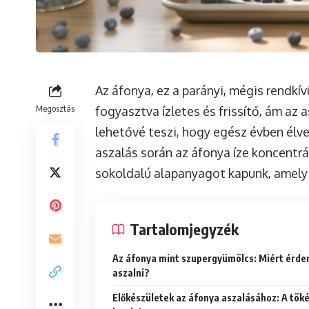
Az áfonya, ez a parányi, mégis rendkí
Megosztás
fogyasztva ízletes és frissítő, ám az 
lehetővé teszi, hogy egész évben élve
aszalás során az áfonya íze koncentrá
sokoldalú alapanyagot kapunk, amely 
Tartalomjegyzék
Az áfonya mint szupergyümölcs: Miért érd
aszalni?
Előkészületek az áfonya aszalásához: A tök