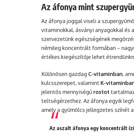
Az áfonya mint szupergyü
Az áfonya joggal viseli a szupergyümö
vitaminokkal, ásványi anyagokkal és 
szervezetünk egészségének megőrzésé
némileg koncentrált formában – nagyr
értékes kiegészítője lehet étrendünkn
Különösen gazdag
C-vitaminban
, am
kulcsszerepet, valamint
K-vitaminba
jelentős mennyiségű
rostot
tartalmaz
teltségérzethez. Az áfonya egyik le
amely a gyümölcs jellegzetes színét a
Az aszalt áfonya egy koncentrált í