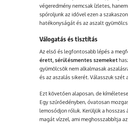
végeredmény nemcsak ízletes, hanem 
spóroljunk az idővel ezen a szakaszon
hatékonyságát és az aszalt gyümölcs
Válogatás és tisztítás
Az első és legfontosabb lépés a megf
érett, sérülésmentes szemeket
hasz
gyümölcsök nem alkalmasak aszalásra
és az aszalás sikerét. Válasszuk szét
Ezt követően alaposan, de kíméletese
Egy szűrőedényben, óvatosan mozga
lemosódjon róluk. Kerüljük a hosszas
magát vízzel, ami meghosszabbítja az 