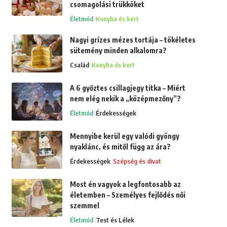
csomagolási trükköket
Életmód
Konyha és kert
Nagyi grízes mézes tortája – tökéletes
sütemény minden alkalomra?
Család
Konyha és kert
A 6 győztes csillagjegy titka – Miért
nem elég nekik a „középmezőny”?
Életmód
Érdekességek
Mennyibe kerül egy valódi gyöngy
nyaklánc, és mitől függ az ára?
Érdekességek
Szépség és divat
Most én vagyok a legfontosabb az
életemben – Személyes fejlődés női
szemmel
Életmód
Test és Lélek