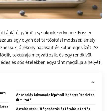
vül tápláló gyümölcs, sokunk kedvence. Frissen
aszalás egy olyan ősi tartósítási módszer, amely
zhessük jótékony hatásait és különleges ízét. Az
lódik, textúrája megváltozik, és egy rendkívül
édes és sós ételekben egyaránt megállja a helyét.
emes
Az aszalás folyamata lépésről lépésre: Részletes
útmutató
életes
Aszalás után: Utógondozás és tárolás a tartós