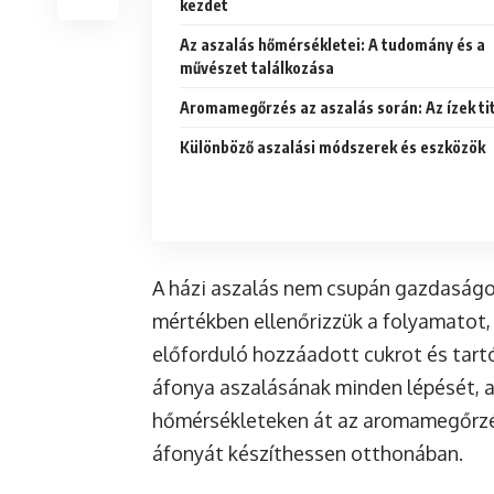
kezdet
Az aszalás hőmérsékletei: A tudomány és a
művészet találkozása
Aromamegőrzés az aszalás során: Az ízek ti
Különböző aszalási módszerek és eszközök
A házi aszalás nem csupán gazdaságos,
mértékben ellenőrizzük a folyamatot,
előforduló hozzáadott cukrot és tartó
áfonya aszalásának minden lépését, az
hőmérsékleteken át az aromamegőrzés 
áfonyát készíthessen otthonában.