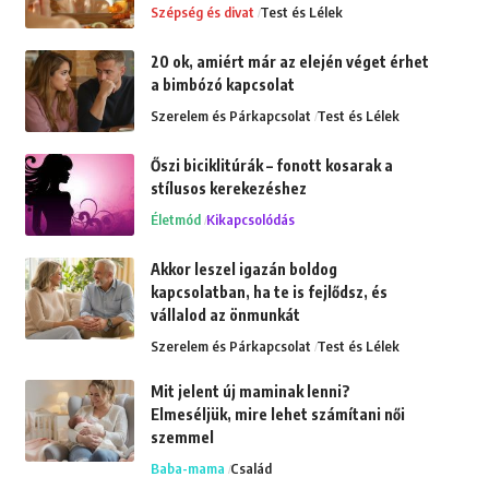
Szépség és divat
Test és Lélek
20 ok, amiért már az elején véget érhet
a bimbózó kapcsolat
Szerelem és Párkapcsolat
Test és Lélek
Őszi biciklitúrák – fonott kosarak a
stílusos kerekezéshez
Életmód
Kikapcsolódás
Akkor leszel igazán boldog
kapcsolatban, ha te is fejlődsz, és
vállalod az önmunkát
Szerelem és Párkapcsolat
Test és Lélek
Mit jelent új maminak lenni?
Elmeséljük, mire lehet számítani női
szemmel
Baba-mama
Család