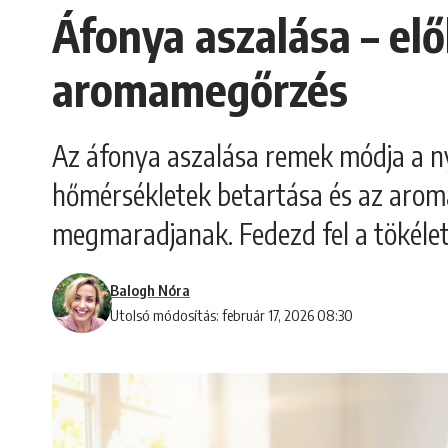
Áfonya aszalása – elő
aromamegőrzés
Az áfonya aszalása remek módja a ny
hőmérsékletek betartása és az aromá
megmaradjanak. Fedezd fel a tökélete
Balogh Nóra
Utolsó módosítás: február 17, 2026 08:30