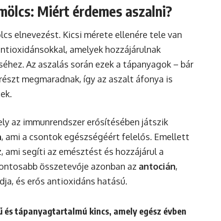
mölcs: Miért érdemes aszalni?
lcs elnevezést. Kicsi mérete ellenére tele van
antioxidánsokkal, amelyek hozzájárulnak
hez. Az aszalás során ezek a tápanyagok – bár
észt megmaradnak, így az aszalt áfonya is
ek.
ely az immunrendszer erősítésében játszik
n
, ami a csontok egészségéért felelős. Emellett
, ami segíti az emésztést és hozzájárul a
gfontosabb összetevője azonban az
antocián
,
dja, és erős antioxidáns hatású.
zű és tápanyagtartalmú kincs, amely egész évben