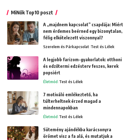
MiNők Top10 poszt
A „majdnem kapcsolat” csapdája: Miért
nem érdemes beérned egy bizonytalan,
félig elkötelezett viszonnyal?
Szerelem és Párkapcsolat
Test és Lélek
A legjobb farizom-gyakorlatok: otthoni
és edzőtermi edzésterv feszes, kerek
popsiért
Életmód
Test és Lélek
7 motiváló emlékeztető, ha
túlterheltnek érzed magad a
mindennapokban
Életmód
Test és Lélek
Sütemény ajándékba karácsonyra
örömet visz a fa alá, és mutatjuk a