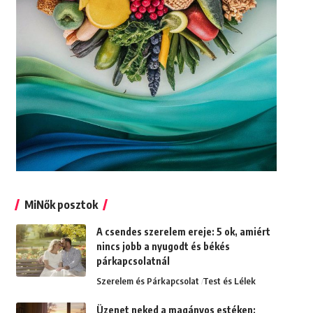
MiNők posztok
A csendes szerelem ereje: 5 ok, amiért
nincs jobb a nyugodt és békés
párkapcsolatnál
Szerelem és Párkapcsolat
Test és Lélek
Üzenet neked a magányos estéken: