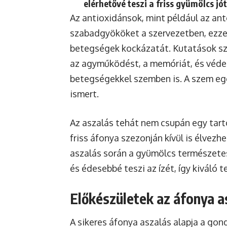
elérhetővé teszi a friss gyümölcs jó
Az antioxidánsok, mint például az an
szabadgyököket a szervezetben, ezzel
betegségek kockázatát. Kutatások sze
az agyműködést, a memóriát, és védel
betegségekkel szemben is. A szem egé
ismert.
Az aszalás tehát nem csupán egy tart
friss áfonya szezonján kívül is élvez
aszalás során a gyümölcs természetes
és édesebbé teszi az ízét, így kiváló 
Előkészületek az áfonya a
A sikeres áfonya aszalás alapja a gond