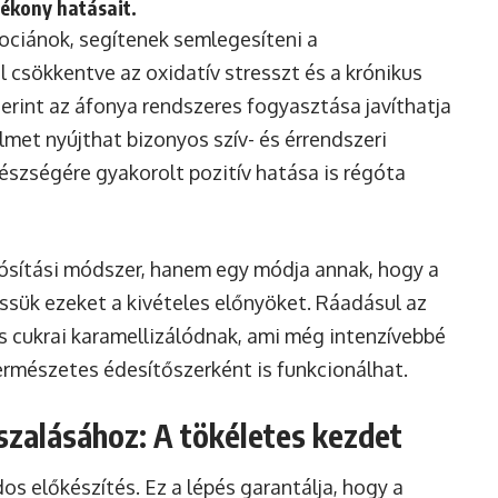
tékony hatásait.
tociánok, segítenek semlegesíteni a
 csökkentve az oxidatív stresszt és a krónikus
rint az áfonya rendszeres fogyasztása javíthatja
met nyújthat bizonyos szív- és érrendszeri
szségére gyakorolt pozitív hatása is régóta
ósítási módszer, hanem egy módja annak, hogy a
hessük ezeket a kivételes előnyöket. Ráadásul az
 cukrai karamellizálódnak, ami még intenzívebbé
természetes édesítőszerként is funkcionálhat.
szalásához: A tökéletes kezdet
os előkészítés. Ez a lépés garantálja, hogy a