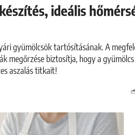
készítés, ideális hőmérs
ári gyümölcsök tartósításának. A megfelel
k megőrzése biztosítja, hogy a gyümölcs 
s aszalás titkait!