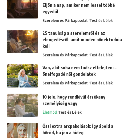
Eljön a nap, amikor nem leszel többé
egyedül
Szerelem és Párkapcsolat
Test és Lélek
25 tanulság a szerelemről és az
elengedésről, amit minden nőnek tudnia
kell
Szerelem és Párkapcsolat
Test és Lélek
Van, akit soha nem tudsz elfelejteni –
önelfogadó női gondolatok
Szerelem és Párkapcsolat
Test és Lélek
10 jele, hogy rendkívül érzékeny
személyiség vagy
Életmód
Test és Lélek
Őszi extra arcpakolások: Így ápold a
bőröd, ha jön a hideg