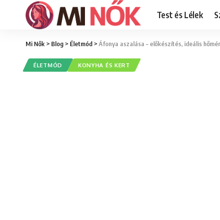
Test és Lélek
S
Mi Nők
>
Blog
>
Életmód
>
Áfonya aszalása – előkészítés, ideális hő
ÉLETMÓD
KONYHA ÉS KERT