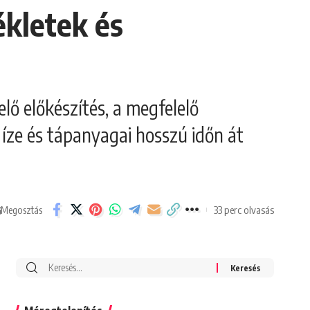
ékletek és
ő előkészítés, a megfelelő
íze és tápanyagai hosszú időn át
33 perc olvasás
Megosztás
Search
for: