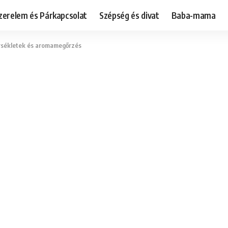
zerelem és Párkapcsolat
Szépség és divat
Baba-mama
mérsékletek és aromamegőrzés