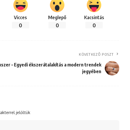
Vicces
Meglepő
Kacsintás
0
0
0
KÖVETKEZŐ POSZT
ékszer – Egyedi ékszerátalakítás a modern trendek
jegyében
akterrel jelöltük