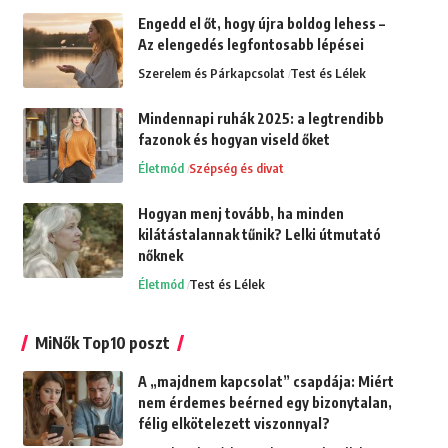
Engedd el őt, hogy újra boldog lehess –
Az elengedés legfontosabb lépései
Szerelem és Párkapcsolat
Test és Lélek
Mindennapi ruhák 2025: a legtrendibb
fazonok és hogyan viseld őket
Életmód
Szépség és divat
Hogyan menj tovább, ha minden
kilátástalannak tűnik? Lelki útmutató
nőknek
Életmód
Test és Lélek
MiNők Top10 poszt
A „majdnem kapcsolat” csapdája: Miért
nem érdemes beérned egy bizonytalan,
félig elkötelezett viszonnyal?