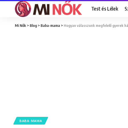
Test és Lélek
S
Mi Nők
>
Blog
>
Baba-mama
>
Hogyan válasszunk megfelelő gyerek h
BABA-MAMA