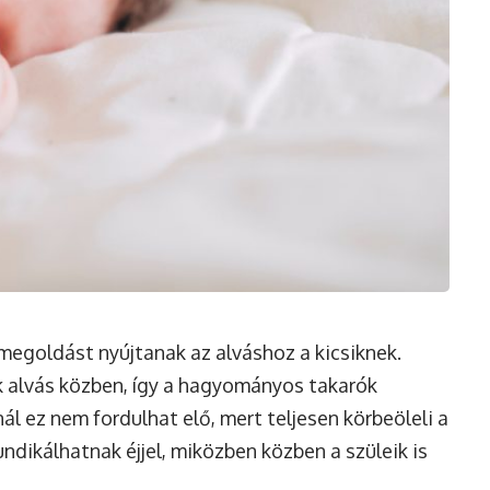
megoldást nyújtanak az alváshoz a kicsiknek.
k alvás közben, így a hagyományos takarók
ál ez nem fordulhat elő, mert teljesen körbeöleli a
dikálhatnak éjjel, miközben közben a szüleik is