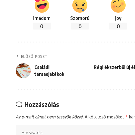
Imádom
Szomorú
Joy
0
0
0
ELŐZŐ POSZT
Családi
Régi ékszerből új 
társasjátékok
Hozzászólás
Az e-mail címet nem tesszük közzé.
A kötelező mezőket
*
kar