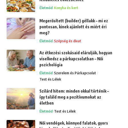
Életmód
Konyha és kert
Megerősített (builder) géllakk – mi ez
pontosan, kinek ajánlott és miért éri
meg?
Életmód
Szépség és divat
Az étkezési szokásaid elárulják, hogyan
viselkedsz a párkapcsolatban – Női
pszichológia
Életmód
Szerelem és Párkapcsolat
Test és Lélek
Szilárd hitem: minden okkal történik –
így találd meg a pozitívumokat az
életben
Életmód
Test és Lélek
Női vendégek, könnyed falatok, gyors