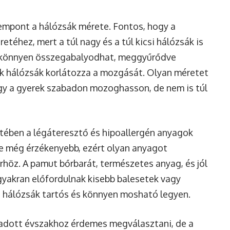
empont a hálózsák mérete. Fontos, hogy a
etéhez, mert a túl nagy és a túl kicsi hálózsák is
 könnyen összegabalyodhat, meggyűrődve
űk hálózsák korlátozza a mozgását. Olyan méretet
hogy a gyerek szabadon mozoghasson, de nem is túl
tében a légáteresztő és hipoallergén anyagok
re még érzékenyebb, ezért olyan anyagot
rhöz. A pamut bőrbarát, természetes anyag, és jól
 gyakran előfordulnak kisebb balesetek vagy
y a hálózsák tartós és könnyen mosható legyen.
 adott évszakhoz érdemes megválasztani, de a