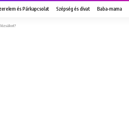
zerelem és Párkapcsolat
Szépség és divat
Baba-mama
álózsákot?