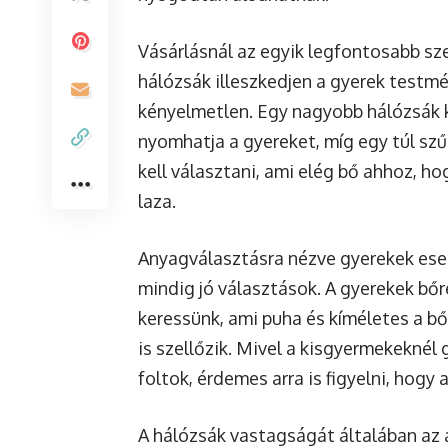
Vásárlásnál az egyik legfontosabb sz
hálózsák illeszkedjen a gyerek testmér
kényelmetlen. Egy nagyobb hálózsák
nyomhatja a gyereket, míg egy túl sz
kell választani, ami elég bő ahhoz, 
laza.
Anyagválasztásra nézve gyerekek ese
mindig jó választások. A gyerekek bő
keressünk, ami puha és kíméletes a bő
is szellőzik. Mivel a kisgyermekeknél
foltok, érdemes arra is figyelni, hog
A hálózsák vastagságát általában az