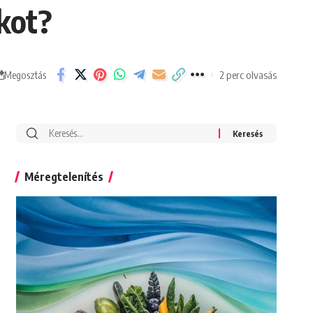
kot?
2 perc olvasás
Megosztás
Search
for:
Méregtelenítés