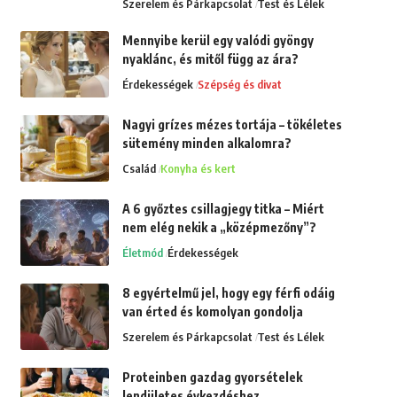
Szerelem és Párkapcsolat
Test és Lélek
Mennyibe kerül egy valódi gyöngy
nyaklánc, és mitől függ az ára?
Érdekességek
Szépség és divat
Nagyi grízes mézes tortája – tökéletes
sütemény minden alkalomra?
Család
Konyha és kert
A 6 győztes csillagjegy titka – Miért
nem elég nekik a „középmezőny”?
Életmód
Érdekességek
8 egyértelmű jel, hogy egy férfi odáig
van érted és komolyan gondolja
Szerelem és Párkapcsolat
Test és Lélek
Proteinben gazdag gyorsételek
lendületes évkezdéshez