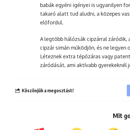
babák egyéni igényei is ugyanilyen f
takaró alatt tud aludni, a közepes vas
előfordul.
A legtöbb hálózsák cipzárral záródik
cipzár simán működjön, és ne legyen o
Léteznek extra tépőzáras vagy patent
záródását, ami aktívabb gyerekeknél jó
Köszönjük a megosztást!
Mit g