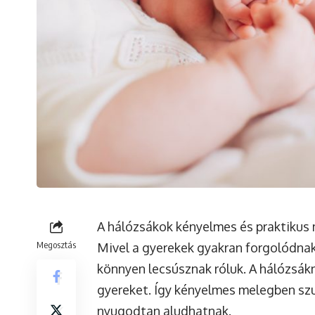
A hálózsákok
kényelmes és praktikus
Megosztás
Mivel a gyerekek gyakran forgolódna
könnyen lecsúsznak róluk. A hálózsákn
gyereket. Így kényelmes melegben szun
nyugodtan aludhatnak.