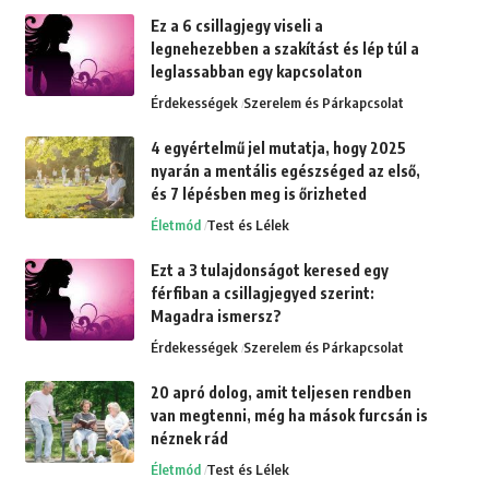
Ez a 6 csillagjegy viseli a
legnehezebben a szakítást és lép túl a
leglassabban egy kapcsolaton
Érdekességek
Szerelem és Párkapcsolat
4 egyértelmű jel mutatja, hogy 2025
nyarán a mentális egészséged az első,
és 7 lépésben meg is őrizheted
Életmód
Test és Lélek
Ezt a 3 tulajdonságot keresed egy
férfiban a csillagjegyed szerint:
Magadra ismersz?
Érdekességek
Szerelem és Párkapcsolat
20 apró dolog, amit teljesen rendben
van megtenni, még ha mások furcsán is
néznek rád
Életmód
Test és Lélek