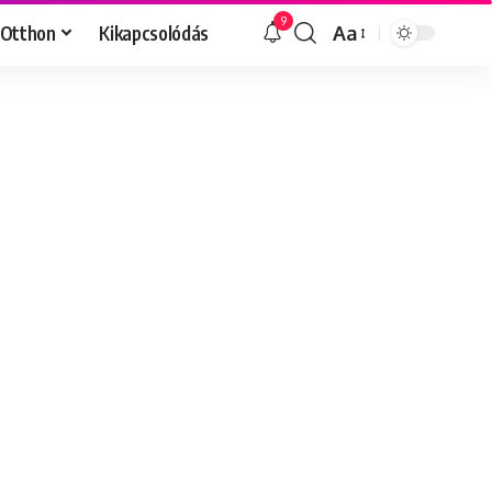
9
Otthon
Kikapcsolódás
Aa
Font
Resizer