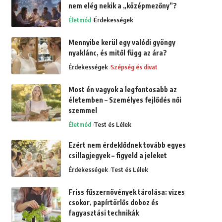
nem elég nekik a „középmezőny”?
Életmód
Érdekességek
Mennyibe kerül egy valódi gyöngy
nyaklánc, és mitől függ az ára?
Érdekességek
Szépség és divat
Most én vagyok a legfontosabb az
életemben – Személyes fejlődés női
szemmel
Életmód
Test és Lélek
Ezért nem érdeklődnek tovább egyes
csillagjegyek – figyeld a jeleket
Érdekességek
Test és Lélek
Friss fűszernövények tárolása: vizes
csokor, papírtörlős doboz és
fagyasztási technikák