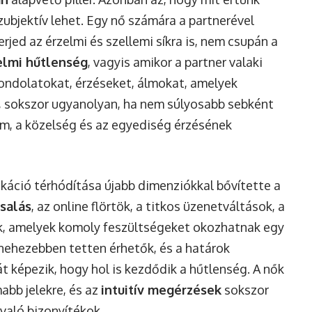
zubjektív lehet. Egy nő számára a partnerével
jed az érzelmi és szellemi síkra is, nem csupán a
elmi hűtlenség
, vagyis amikor a partner valaki
ndolatokat, érzéseket, álmokat, amelyek
k, sokszor ugyanolyan, ha nem súlyosabb sebként
lom, a közelség és az egyediség érzésének
ikáció térhódítása újabb dimenziókkal bővítette a
csalás
, az online flörtök, a titkos üzenetváltások, a
k, amelyek komoly feszültségeket okozhatnak egy
nehezebben tetten érhetők, és a határok
 képezik, hogy hol is kezdődik a hűtlenség. A nők
abb jelekre, és az
intuitív megérzések
sokszor
nvaló bizonyítékok.