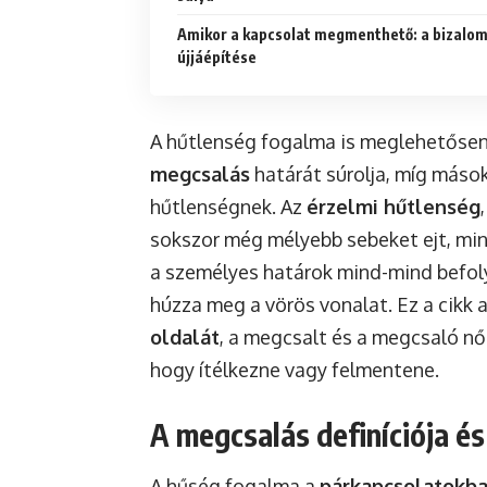
Amikor a kapcsolat megmenthető: a bizalo
újjáépítése
A hűtlenség fogalma is meglehetősen t
megcsalás
határát súrolja, míg mások 
hűtlenségnek. Az
érzelmi hűtlenség
sokszor még mélyebb sebeket ejt, mint
a személyes határok mind-mind befolyá
húzza meg a vörös vonalat. Ez a cikk ar
oldalát
, a megcsalt és a megcsaló női
hogy ítélkezne vagy felmentene.
A megcsalás definíciója és
A hűség fogalma a
párkapcsolatokb