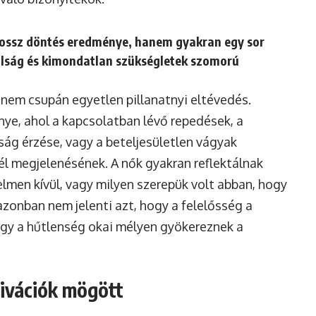
rossz döntés eredménye, hanem gyakran egy sor
olság és kimondatlan szükségletek szomorú
nem csupán egyetlen pillanatnyi eltévedés.
ye, ahol a kapcsolatban lévő repedések, a
ág érzése, vagy a beteljesületlen vágyak
él megjelenésének. A nők gyakran reflektálnak
elmen kívül, vagy milyen szerepük volt abban, hogy
 azonban nem jelenti azt, hogy a felelősség a
hogy a hűtlenség okai mélyen gyökereznek a
tivációk mögött