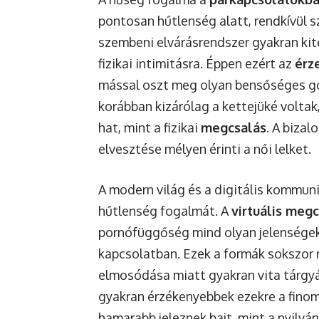
pontosan hűtlenség alatt, rendkívül s
szembeni elvárásrendszer gyakran kiter
fizikai intimitásra. Éppen ezért az
érz
mással oszt meg olyan bensőséges go
korábban kizárólag a kettejüké volta
hat, mint a fizikai
megcsalás
. A biza
elvesztése mélyen érinti a női lelket.
A modern világ és a digitális kommun
hűtlenség fogalmát. A
virtuális meg
pornófüggőség mind olyan jelensége
kapcsolatban. Ezek a formák sokszor 
elmosódása miatt gyakran vita tárgyát
gyakran érzékenyebbek ezekre a finom
hamarabb jeleznek bajt, mint a nyilvá