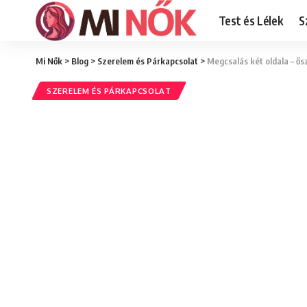
Test és Lélek
S
Mi Nők
>
Blog
>
Szerelem és Párkapcsolat
>
Megcsalás két oldala – ős
SZERELEM ÉS PÁRKAPCSOLAT