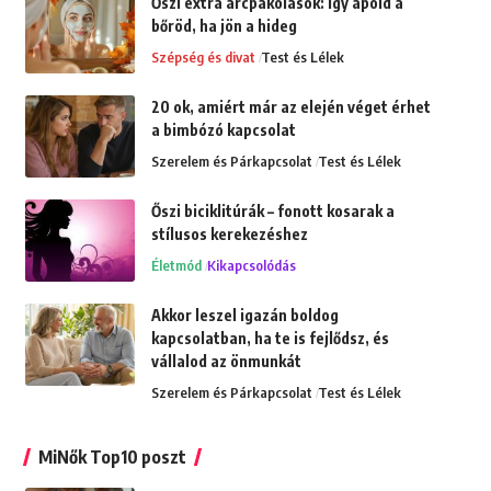
Őszi extra arcpakolások: Így ápold a
bőröd, ha jön a hideg
Szépség és divat
Test és Lélek
20 ok, amiért már az elején véget érhet
a bimbózó kapcsolat
Szerelem és Párkapcsolat
Test és Lélek
Őszi biciklitúrák – fonott kosarak a
stílusos kerekezéshez
Életmód
Kikapcsolódás
Akkor leszel igazán boldog
kapcsolatban, ha te is fejlődsz, és
vállalod az önmunkát
Szerelem és Párkapcsolat
Test és Lélek
MiNők Top10 poszt