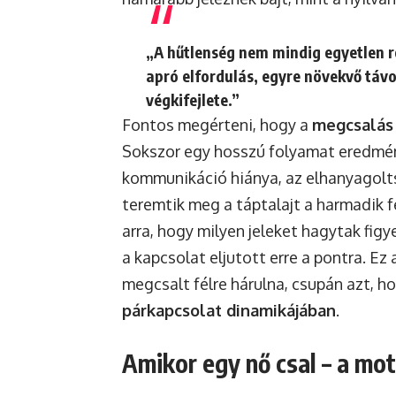
„A hűtlenség nem mindig egyetlen 
apró elfordulás, egyre növekvő táv
végkifejlete.”
Fontos megérteni, hogy a
megcsalás
Sokszor egy hosszú folyamat eredmén
kommunikáció hiánya, az elhanyagolts
teremtik meg a táptalajt a harmadik f
arra, hogy milyen jeleket hagytak figy
a kapcsolat eljutott erre a pontra. Ez
megcsalt félre hárulna, csupán azt, 
párkapcsolat dinamikájában
.
Amikor egy nő csal – a mo