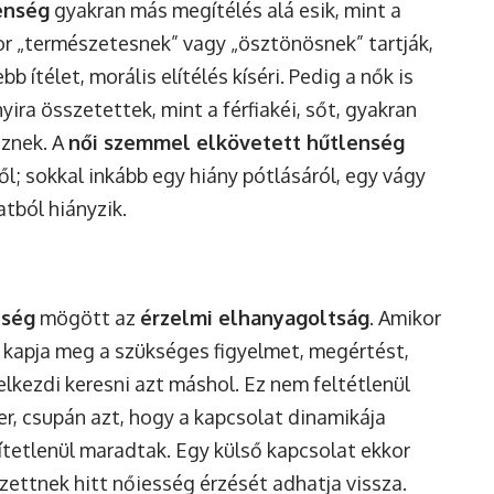
enség
gyakran más megítélés alá esik, mint a
zor „természetesnek” vagy „ösztönösnek” tartják,
 ítélet, morális elítélés kíséri. Pedig a nők is
yira összetettek, mint a férfiakéi, sőt, gyakran
eznek. A
női szemmel elkövetett hűtlenség
ről; sokkal inkább egy hiány pótlásáról, egy vágy
atból hiányzik.
nség
mögött az
érzelmi elhanyagoltság
. Amikor
m kapja meg a szükséges figyelmet, megértést,
lkezdi keresni azt máshol. Ez nem feltétlenül
er, csupán azt, hogy a kapcsolat dinamikája
ítetlenül maradtak. Egy külső kapcsolat ekkor
zettnek hitt nőiesség érzését adhatja vissza.