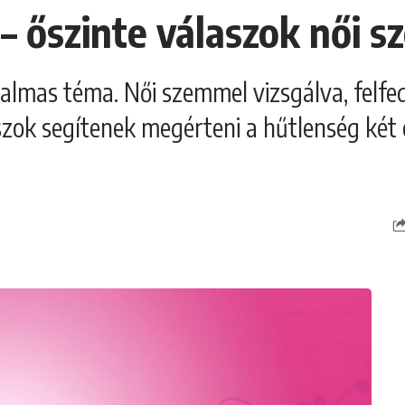
 – őszinte válaszok női 
dalmas téma. Női szemmel vizsgálva, felfe
aszok segítenek megérteni a hűtlenség két o