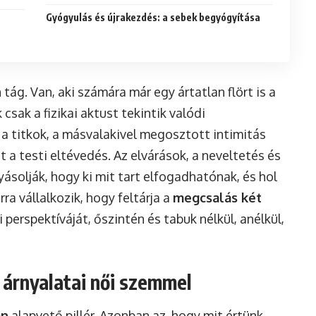
Gyógyulás és újrakezdés: a sebek begyógyítása
m
ág. Van, aki számára már egy ártatlan flört is a
csak a fizikai aktust tekintik valódi
, a titkok, a másvalakivel megosztott intimitás
 a testi eltévedés. Az elvárások, a neveltetés és
solják, hogy ki mit tart elfogadhatónak, és hol
ra vállalkozik, hogy feltárja a
megcsalás két
 perspektíváját, őszintén és tabuk nélkül, anélkül,
 árnyalatai női szemmel
an
alapvető pillér. Azonban az, hogy mit értünk