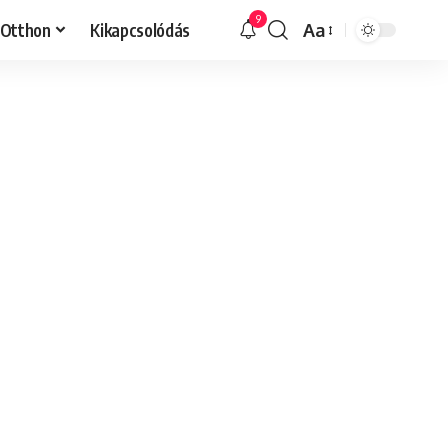
9
Otthon
Kikapcsolódás
Aa
Font
Resizer