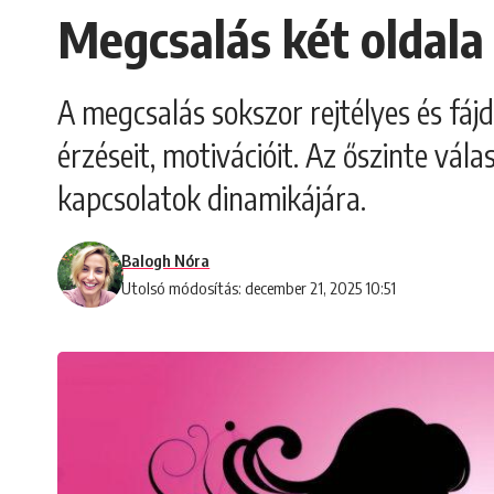
Megcsalás két oldala
A megcsalás sokszor rejtélyes és fáj
érzéseit, motivációit. Az őszinte vál
kapcsolatok dinamikájára.
Balogh Nóra
Utolsó módosítás: december 21, 2025 10:51