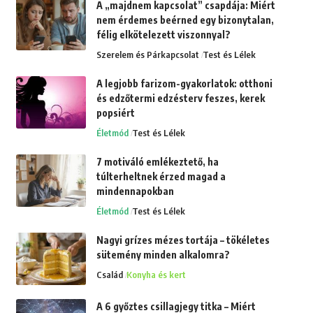
A „majdnem kapcsolat” csapdája: Miért
nem érdemes beérned egy bizonytalan,
félig elkötelezett viszonnyal?
Szerelem és Párkapcsolat
Test és Lélek
A legjobb farizom-gyakorlatok: otthoni
és edzőtermi edzésterv feszes, kerek
popsiért
Életmód
Test és Lélek
7 motiváló emlékeztető, ha
túlterheltnek érzed magad a
mindennapokban
Életmód
Test és Lélek
Nagyi grízes mézes tortája – tökéletes
sütemény minden alkalomra?
Család
Konyha és kert
A 6 győztes csillagjegy titka – Miért