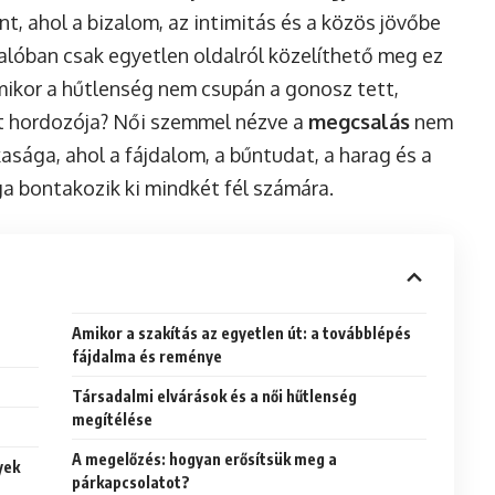
, ahol a bizalom, az intimitás és a közös jövőbe
 valóban csak egyetlen oldalról közelíthető meg ez
amikor a hűtlenség nem csupán a gonosz tett,
t hordozója? Női szemmel nézve a
megcsalás
nem
asága, ahol a fájdalom, a bűntudat, a harag és a
 bontakozik ki mindkét fél számára.
Amikor a szakítás az egyetlen út: a továbblépés
fájdalma és reménye
Társadalmi elvárások és a női hűtlenség
megítélése
A megelőzés: hogyan erősítsük meg a
yek
párkapcsolatot?