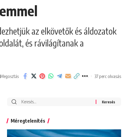
szemmel
dezhetjük az elkövetők és áldozatok
ldalát, és rávilágítanak a
37 perc olvasás
Megosztás
Search
for:
Méregtelenítés