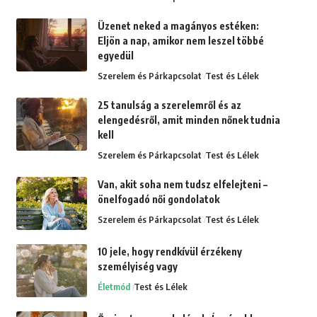
Üzenet neked a magányos estéken:
Eljön a nap, amikor nem leszel többé
egyedül
Szerelem és Párkapcsolat
Test és Lélek
25 tanulság a szerelemről és az
elengedésről, amit minden nőnek tudnia
kell
Szerelem és Párkapcsolat
Test és Lélek
Van, akit soha nem tudsz elfelejteni –
önelfogadó női gondolatok
Szerelem és Párkapcsolat
Test és Lélek
10 jele, hogy rendkívül érzékeny
személyiség vagy
Életmód
Test és Lélek