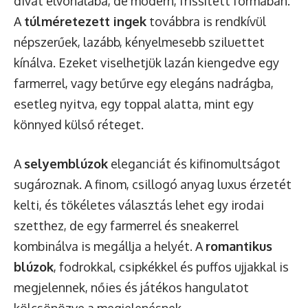
divat élvonalába, de modern, frissített formában.
A
túlméretezett ingek
továbbra is rendkívül
népszerűek, lazább, kényelmesebb sziluettet
kínálva. Ezeket viselhetjük lazán kiengedve egy
farmerrel, vagy betűrve egy elegáns nadrágba,
esetleg nyitva, egy toppal alatta, mint egy
könnyed külső réteget.
A
selyemblúzok
eleganciát és kifinomultságot
sugároznak. A finom, csillogó anyag luxus érzetét
kelti, és tökéletes választás lehet egy irodai
szetthez, de egy farmerrel és sneakerrel
kombinálva is megállja a helyét. A
romantikus
blúzok
, fodrokkal, csipkékkel és puffos ujjakkal is
megjelennek, nőies és játékos hangulatot