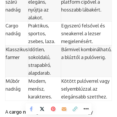
szárú
elegáns,
platform cipővel a
nadrág
nyújtja az
hosszabb lábakért.
alakot.
Cargo
Praktikus,
Egyszerű felsővel és
nadrág
sportos,
sneakerrel a lezser
zsebes, laza.
megjelenésért.
Klasszikus
Időtlen,
Bármivel kombinálható,
farmer
sokoldalú,
a blúztól a pulóverig.
strapabíró,
alapdarab.
Műbőr
Modern,
Kötött pulóverrel vagy
nadrág
merész,
selyemblúzzal az
karakteres.
elegánsabb szetthez.
A
cargo nadrágok
is visszatértek, de egy