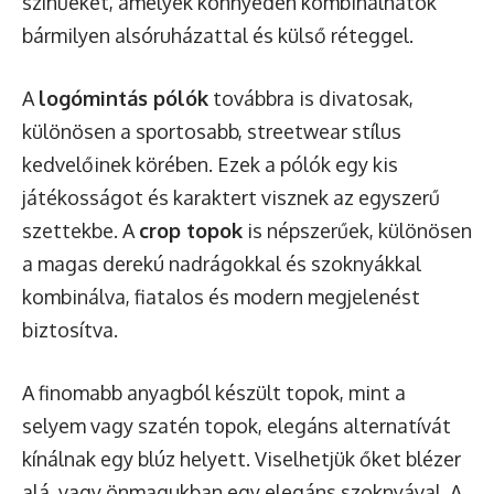
színűeket, amelyek könnyedén kombinálhatók
bármilyen alsóruházattal és külső réteggel.
A
logómintás pólók
továbbra is divatosak,
különösen a sportosabb, streetwear stílus
kedvelőinek körében. Ezek a pólók egy kis
játékosságot és karaktert visznek az egyszerű
szettekbe. A
crop topok
is népszerűek, különösen
a magas derekú nadrágokkal és szoknyákkal
kombinálva, fiatalos és modern megjelenést
biztosítva.
A finomabb anyagból készült topok, mint a
selyem vagy szatén topok, elegáns alternatívát
kínálnak egy blúz helyett. Viselhetjük őket blézer
alá, vagy önmagukban egy elegáns szoknyával. A