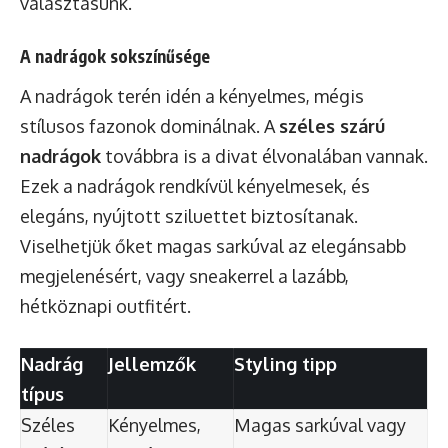
választásunk.
A nadrágok sokszínűsége
A nadrágok terén idén a kényelmes, mégis
stílusos fazonok dominálnak. A
széles szárú
nadrágok
továbbra is a divat élvonalában vannak.
Ezek a nadrágok rendkívül kényelmesek, és
elegáns, nyújtott sziluettet biztosítanak.
Viselhetjük őket magas sarkúval az elegánsabb
megjelenésért, vagy sneakerrel a lazább,
hétköznapi outfitért.
Nadrág
Jellemzők
Styling tipp
típus
Széles
Kényelmes,
Magas sarkúval vagy