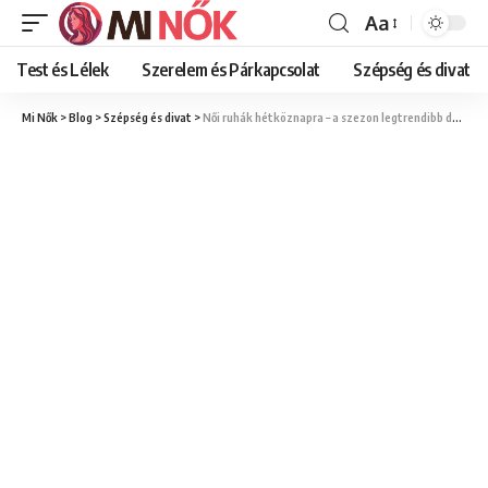
Aa
Font
Resizer
Test és Lélek
Szerelem és Párkapcsolat
Szépség és divat
Mi Nők
>
Blog
>
Szépség és divat
>
Női ruhák hétköznapra – a szezon legtrendibb darabjai