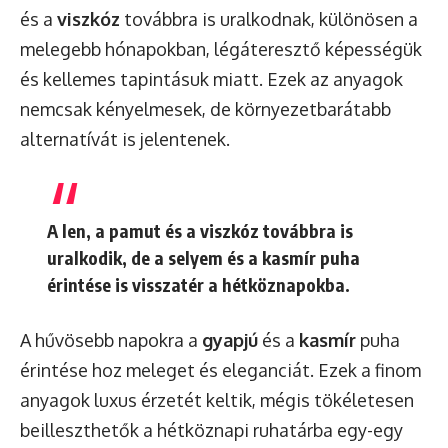
és a
viszkóz
továbbra is uralkodnak, különösen a
melegebb hónapokban, légáteresztő képességük
és kellemes tapintásuk miatt. Ezek az anyagok
nemcsak kényelmesek, de környezetbarátabb
alternatívát is jelentenek.
A len, a pamut és a viszkóz továbbra is
uralkodik, de a selyem és a kasmír puha
érintése is visszatér a hétköznapokba.
A hűvösebb napokra a
gyapjú
és a
kasmír
puha
érintése hoz meleget és eleganciát. Ezek a finom
anyagok luxus érzetét keltik, mégis tökéletesen
beilleszthetők a hétköznapi ruhatárba egy-egy