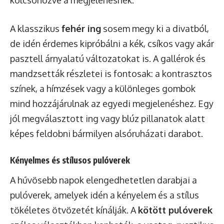
kölcsönözve a megjelenésnek.
A klasszikus
fehér ing
sosem megy ki a divatból,
de idén érdemes kipróbálni a kék, csíkos vagy akár
pasztell árnyalatú változatokat is. A gallérok és
mandzsetták részletei is fontosak: a kontrasztos
színek, a hímzések vagy a különleges gombok
mind hozzájárulnak az egyedi megjelenéshez. Egy
jól megválasztott ing vagy blúz pillanatok alatt
képes feldobni bármilyen alsóruházati darabot.
Kényelmes és stílusos pulóverek
A hűvösebb napok elengedhetetlen darabjai a
pulóverek, amelyek idén a kényelem és a stílus
tökéletes ötvözetét kínálják. A
kötött pulóverek