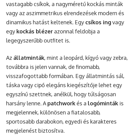
vastagabb csíkok, a nagyméretű kockás minták
vagy az aszimmetrikus elrendezések modern és
dinamikus hatást keltenek. Egy
csíkos ing
vagy
egy
kockás blézer
azonnal feldobja a
legegyszerűbb outfitet is.
Az
állatminták
, mint a leopárd, kígyó vagy zebra,
továbbra is jelen vannak, de finomabb,
visszafogottabb formában. Egy állatmintás sál,
táska vagy cipő elegáns kiegészítője lehet egy
egyszínű szettnek, anélkül, hogy túlságosan
harsány lenne. A
patchwork
és a
logóminták
is
megjelennek, különösen a fiatalosabb,
sportosabb darabokon, egyedi és karakteres
megjelenést biztosítva.