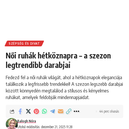
SZÉPSÉG ÉS DIVAT
Női ruhák hétköznapra – a szezon
legtrendibb darabjai
Fedezd fel a női ruhák világát, ahol a hétköznapok eleganciája
találkozik a legfrissebb trendekkel! A szezon legszebb darabjai
között könnyedén megtalálod a stílusos és kényelmes
ruhákat, amelyek feldobják mindennapjaidat.
44 perc olvasás
Balogh Nóra
Utolsó módosítás: december 21, 2025 11:28