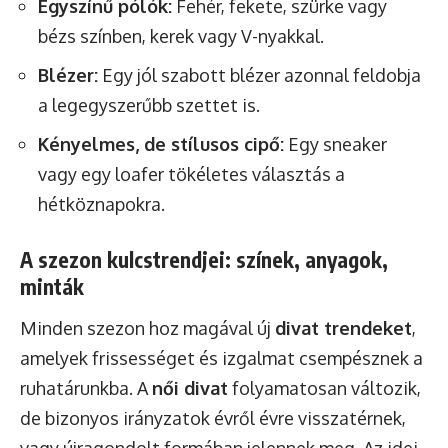
Egyszínű pólók:
Fehér, fekete, szürke vagy
bézs színben, kerek vagy V-nyakkal.
Blézer:
Egy jól szabott blézer azonnal feldobja
a legegyszerűbb szettet is.
Kényelmes, de stílusos cipő:
Egy sneaker
vagy egy loafer tökéletes választás a
hétköznapokra.
A szezon kulcstrendjei: színek, anyagok,
minták
Minden szezon hoz magával új
divat trendeket
,
amelyek frissességet és izgalmat csempésznek a
ruhatárunkba. A
női divat
folyamatosan változik,
de bizonyos irányzatok évről évre visszatérnek,
vagy újragondolt formában jelennek meg. Az idei