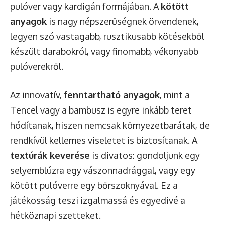
pulóver vagy kardigán formájában. A
kötött
anyagok
is nagy népszerűségnek örvendenek,
legyen szó vastagabb, rusztikusabb kötésekből
készült darabokról, vagy finomabb, vékonyabb
pulóverekről.
Az innovatív,
fenntartható anyagok
, mint a
Tencel vagy a bambusz is egyre inkább teret
hódítanak, hiszen nemcsak környezetbarátak, de
rendkívül kellemes viseletet is biztosítanak. A
textúrák keverése
is divatos: gondoljunk egy
selyemblúzra egy vászonnadrággal, vagy egy
kötött pulóverre egy bőrszoknyával. Ez a
játékosság teszi izgalmassá és egyedivé a
hétköznapi szetteket.