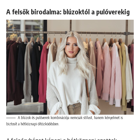
A felsők birodalma: blúzoktól a pulóverekig
A blúzok és pulóverek kombinációja nemcsak stílust, hanem kényelmet is
biztosít a hétköznapi öltözködésben.