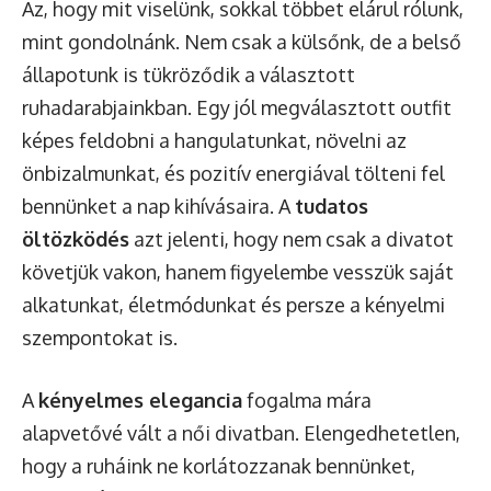
Az, hogy mit viselünk, sokkal többet elárul rólunk,
mint gondolnánk. Nem csak a külsőnk, de a belső
állapotunk is tükröződik a választott
ruhadarabjainkban. Egy jól megválasztott outfit
képes feldobni a hangulatunkat, növelni az
önbizalmunkat, és pozitív energiával tölteni fel
bennünket a nap kihívásaira. A
tudatos
öltözködés
azt jelenti, hogy nem csak a divatot
követjük vakon, hanem figyelembe vesszük saját
alkatunkat, életmódunkat és persze a kényelmi
szempontokat is.
A
kényelmes elegancia
fogalma mára
alapvetővé vált a női divatban. Elengedhetetlen,
hogy a ruháink ne korlátozzanak bennünket,