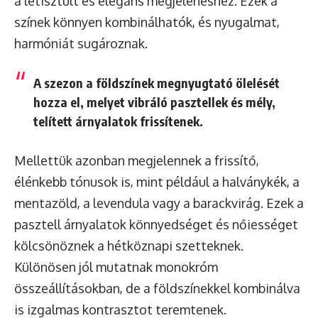
a letisztult és elegáns megjelenéshez. Ezek a
színek könnyen kombinálhatók, és nyugalmat,
harmóniát sugároznak.
A szezon a földszínek megnyugtató ölelését
hozza el, melyet vibráló pasztellek és mély,
telített árnyalatok frissítenek.
Mellettük azonban megjelennek a frissítő,
élénkebb tónusok is, mint például a halványkék, a
mentazöld, a levendula vagy a barackvirág. Ezek a
pasztell árnyalatok könnyedséget és nőiességet
kölcsönöznek a hétköznapi szetteknek.
Különösen jól mutatnak monokróm
összeállításokban, de a földszínekkel kombinálva
is izgalmas kontrasztot teremtenek.