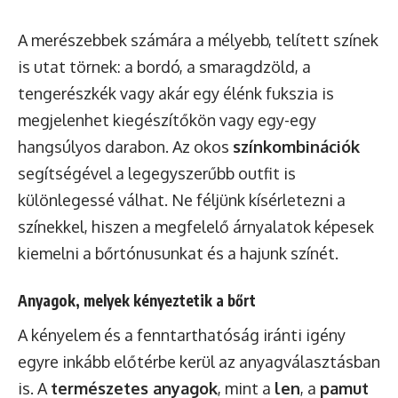
A merészebbek számára a mélyebb, telített színek
is utat törnek: a bordó, a smaragdzöld, a
tengerészkék vagy akár egy élénk fukszia is
megjelenhet kiegészítőkön vagy egy-egy
hangsúlyos darabon. Az okos
színkombinációk
segítségével a legegyszerűbb outfit is
különlegessé válhat. Ne féljünk kísérletezni a
színekkel, hiszen a megfelelő árnyalatok képesek
kiemelni a bőrtónusunkat és a hajunk színét.
Anyagok, melyek kényeztetik a bőrt
A kényelem és a fenntarthatóság iránti igény
egyre inkább előtérbe kerül az anyagválasztásban
is. A
természetes anyagok
, mint a
len
, a
pamut