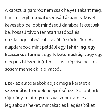
A kapszula gardrób nem csak helyet takarít meg,
hanem segít a
tudatos vásárlásban
is. Mivel
kevesebb, de jobb minőségű darabba fektetünk
be, hosszú távon fenntarthatóbbá és
gazdaságosabbá válik az öltözködésünk. Az
alapdarabok, mint például egy
fehér ing
, egy
klasszikus farmer
, egy
fekete nadrág
, vagy egy
elegáns
blézer
, időtlen stílust képviselnek, és
sosem mennek ki a divatból.
Ezek az alapdarabok adják meg a keretet a
szezonális trendek
beépítéséhez. Gondoljunk
rájuk úgy, mint egy üres vászonra, amire a
legújabb színeket, mintákat és kiegészítőket