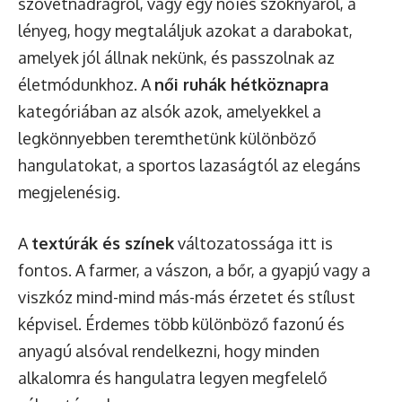
szövetnadrágról, vagy egy nőies szoknyáról, a
lényeg, hogy megtaláljuk azokat a darabokat,
amelyek jól állnak nekünk, és passzolnak az
életmódunkhoz. A
női ruhák hétköznapra
kategóriában az alsók azok, amelyekkel a
legkönnyebben teremthetünk különböző
hangulatokat, a sportos lazaságtól az elegáns
megjelenésig.
A
textúrák és színek
változatossága itt is
fontos. A farmer, a vászon, a bőr, a gyapjú vagy a
viszkóz mind-mind más-más érzetet és stílust
képvisel. Érdemes több különböző fazonú és
anyagú alsóval rendelkezni, hogy minden
alkalomra és hangulatra legyen megfelelő