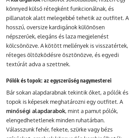
könnyed külső rétegként funkcionálnak, és
pillanatok alatt melegebbé tehetik az outfitet. A
hosszú, oversize kardigánok különösen
népszerűek, elegáns és laza megjelenést
kölcsönözve. A kötött mellények is visszatértek,
réteges öltözködésre ösztönözve, és egyedi
textúrát adva a szettnek.
Pólók és topok: az egyszerűség nagymesterei
Bár sokan alapdarabnak tekintik őket, a pólók és
topok is képesek meghatározni egy outfitet. A
minőségi alapdarabok
, mint a pamut pólók,
elengedhetetlenek minden ruhatárban.
Válasszunk fehér, fekete, szürke vagy bézs