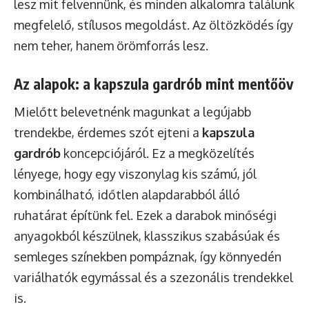
lesz mit felvennünk, és minden alkalomra találunk
megfelelő, stílusos megoldást. Az öltözködés így
nem teher, hanem örömforrás lesz.
Az alapok: a kapszula gardrób mint mentőöv
Mielőtt belevetnénk magunkat a legújabb
trendekbe, érdemes szót ejteni a
kapszula
gardrób
koncepciójáról. Ez a megközelítés
lényege, hogy egy viszonylag kis számú, jól
kombinálható, időtlen alapdarabból álló
ruhatárat építünk fel. Ezek a darabok minőségi
anyagokból készülnek, klasszikus szabásúak és
semleges színekben pompáznak, így könnyedén
variálhatók egymással és a szezonális trendekkel
is.