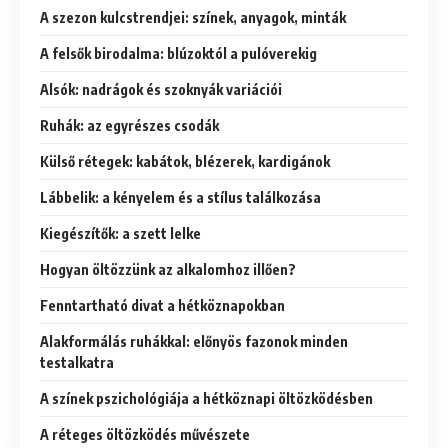
A szezon kulcstrendjei: színek, anyagok, minták
A felsők birodalma: blúzoktól a pulóverekig
Alsók: nadrágok és szoknyák variációi
Ruhák: az egyrészes csodák
Külső rétegek: kabátok, blézerek, kardigánok
Lábbelik: a kényelem és a stílus találkozása
Kiegészítők: a szett lelke
Hogyan öltözzünk az alkalomhoz illően?
Fenntartható divat a hétköznapokban
Alakformálás ruhákkal: előnyös fazonok minden
testalkatra
A színek pszichológiája a hétköznapi öltözködésben
A réteges öltözködés művészete