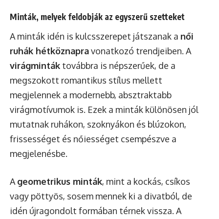
Minták, melyek feldobják az egyszerű szetteket
A minták idén is kulcsszerepet játszanak a
női
ruhák hétköznapra
vonatkozó trendjeiben. A
virágminták
továbbra is népszerűek, de a
megszokott romantikus stílus mellett
megjelennek a modernebb, absztraktabb
virágmotívumok is. Ezek a minták különösen jól
mutatnak ruhákon, szoknyákon és blúzokon,
frissességet és nőiességet csempészve a
megjelenésbe.
A
geometrikus minták
, mint a kockás, csíkos
vagy pöttyös, sosem mennek ki a divatból, de
idén újragondolt formában térnek vissza. A