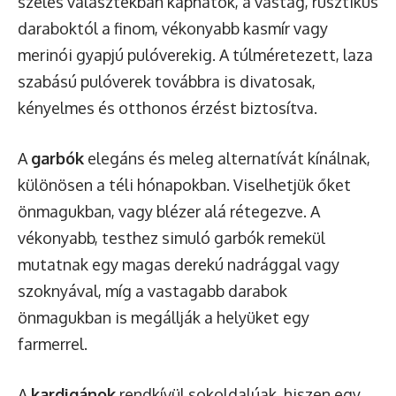
széles választékban kaphatók, a vastag, rusztikus
daraboktól a finom, vékonyabb kasmír vagy
merinói gyapjú pulóverekig. A túlméretezett, laza
szabású pulóverek továbbra is divatosak,
kényelmes és otthonos érzést biztosítva.
A
garbók
elegáns és meleg alternatívát kínálnak,
különösen a téli hónapokban. Viselhetjük őket
önmagukban, vagy blézer alá rétegezve. A
vékonyabb, testhez simuló garbók remekül
mutatnak egy magas derekú nadrággal vagy
szoknyával, míg a vastagabb darabok
önmagukban is megállják a helyüket egy
farmerrel.
A
kardigánok
rendkívül sokoldalúak, hiszen egy