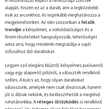
A felsőruházat képezi a hétköznapi szettek
alapját, hiszen ez az a darab, ami a legközelebb
esik az arcunkhoz, és leginkább meghatározza a
megjelenésünket. Az idei szezonban a
felsők
trendjei
a kényelmet, a sokoldalúságot és a
finom részleteket hangsúlyozzák, lehetőséget
adva arra, hogy mindenki megtalálja a saját
stílusához illő darabokat.
Legyen szó elegáns blúzról, kényelmes pulóverről
vagy egy alapvető pólóról, a választék rendkívül
széles. A kulcs az, hogy olyan darabokat
válasszunk, amelyek nem csak divatosak, hanem
jól is állnak nekünk, és beilleszthetők a meglévő
ruhatárunkba. A
réteges öltözködés
is rendkívül
népszerű, így érdemes olyan felsőket beszerezni,