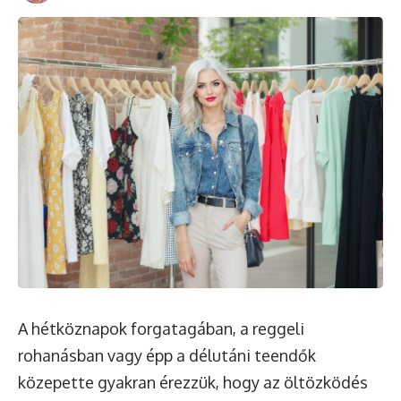
A hétköznapok forgatagában, a reggeli
rohanásban vagy épp a délutáni teendők
közepette gyakran érezzük, hogy az öltözködés