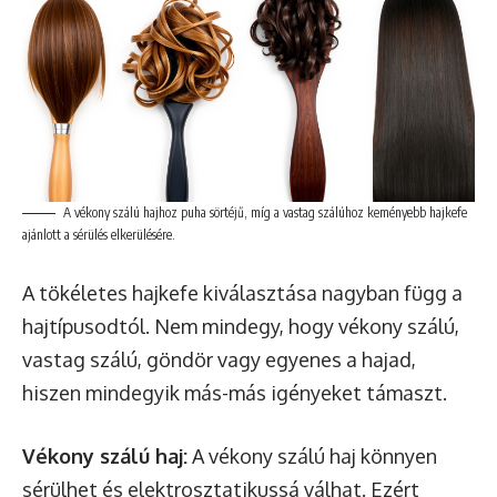
A vékony szálú hajhoz puha sörtéjű, míg a vastag szálúhoz keményebb hajkefe
ajánlott a sérülés elkerülésére.
A tökéletes hajkefe kiválasztása nagyban függ a
hajtípusodtól. Nem mindegy, hogy vékony szálú,
vastag szálú, göndör vagy egyenes a hajad,
hiszen mindegyik más-más igényeket támaszt.
Vékony szálú haj:
A vékony szálú haj könnyen
sérülhet és elektrosztatikussá válhat. Ezért