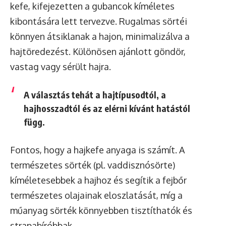
kefe, kifejezetten a gubancok kíméletes
kibontására lett tervezve. Rugalmas sörtéi
könnyen átsiklanak a hajon, minimalizálva a
hajtöredezést. Különösen ajánlott göndör,
vastag vagy sérült hajra.
A választás tehát a hajtípusodtól, a
hajhosszadtól és az elérni kívánt hatástól
függ.
Fontos, hogy a hajkefe anyaga is számít. A
természetes sörték (pl. vaddisznósörte)
kíméletesebbek a hajhoz és segítik a fejbőr
természetes olajainak eloszlatását, míg a
műanyag sörték könnyebben tisztíthatók és
strapabíróbbak.