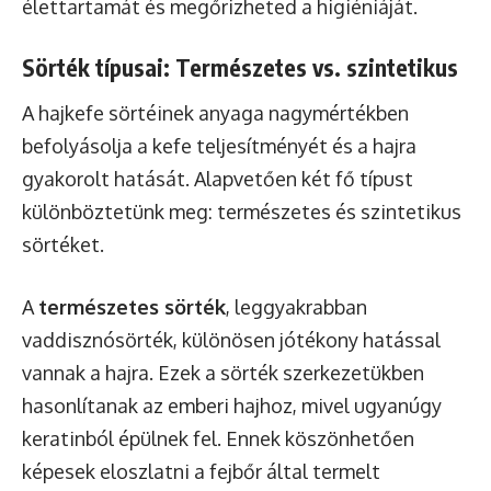
élettartamát és megőrizheted a higiéniáját.
Sörték típusai: Természetes vs. szintetikus
A hajkefe sörtéinek anyaga nagymértékben
befolyásolja a kefe teljesítményét és a hajra
gyakorolt hatását. Alapvetően két fő típust
különböztetünk meg: természetes és szintetikus
sörtéket.
A
természetes sörték
, leggyakrabban
vaddisznósörték, különösen jótékony hatással
vannak a hajra. Ezek a sörték szerkezetükben
hasonlítanak az emberi hajhoz, mivel ugyanúgy
keratinból épülnek fel. Ennek köszönhetően
képesek eloszlatni a fejbőr által termelt