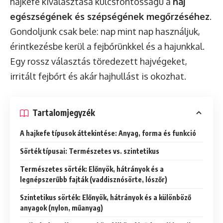
hajkefe kiválasztása kulcsfontosságú a
haj
egészségének és szépségének megőrzéséhez
.
Gondoljunk csak bele: nap mint nap használjuk,
érintkezésbe kerül a fejbőrünkkel és a hajunkkal.
Egy rossz választás töredezett hajvégeket,
irritált fejbőrt és akár hajhullást is okozhat.
Tartalomjegyzék
A hajkefe típusok áttekintése: Anyag, forma és funkció
Sörték típusai: Természetes vs. szintetikus
Természetes sörték: Előnyök, hátrányok és a
legnépszerűbb fajták (vaddisznósörte, lószőr)
Szintetikus sörték: Előnyök, hátrányok és a különböző
anyagok (nylon, műanyag)