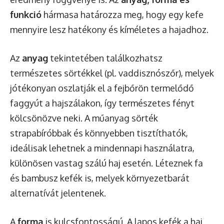
funkció
hármasa határozza meg, hogy egy kefe
mennyire lesz hatékony és kíméletes a hajadhoz.
Az
anyag
tekintetében találkozhatsz
természetes sörtékkel (pl. vaddisznószőr), melyek
jótékonyan oszlatják el a fejbőrön termelődő
faggyút a hajszálakon, így természetes fényt
kölcsönözve neki. A műanyag sörték
strapabíróbbak és könnyebben tisztíthatók,
ideálisak lehetnek a mindennapi használatra,
különösen vastag szálú haj esetén. Léteznek fa
és bambusz kefék is, melyek környezetbarát
alternatívát jelentenek.
A
forma
is kulcsfontosságú. A lapos kefék a haj