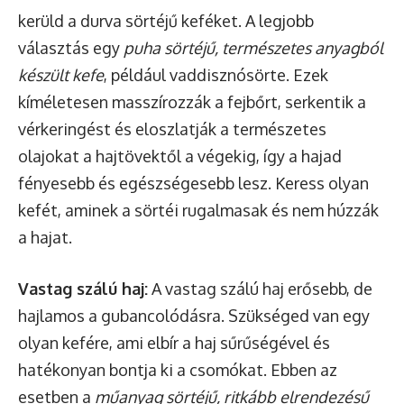
kerüld a durva sörtéjű keféket. A legjobb
választás egy
puha sörtéjű, természetes anyagból
készült kefe
, például vaddisznósörte. Ezek
kíméletesen masszírozzák a fejbőrt, serkentik a
vérkeringést és eloszlatják a természetes
olajokat a hajtövektől a végekig, így a hajad
fényesebb és egészségesebb lesz. Keress olyan
kefét, aminek a sörtéi rugalmasak és nem húzzák
a hajat.
Vastag szálú haj:
A vastag szálú haj erősebb, de
hajlamos a gubancolódásra. Szükséged van egy
olyan kefére, ami elbír a haj sűrűségével és
hatékonyan bontja ki a csomókat. Ebben az
esetben a
műanyag sörtéjű, ritkább elrendezésű