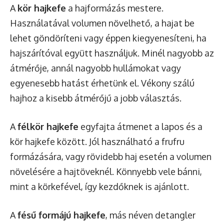
A
kör hajkefe
a hajformázás mestere.
Használatával volumen növelhető, a hajat be
lehet göndöríteni vagy éppen kiegyenesíteni, ha
hajszárítóval együtt használjuk. Minél nagyobb az
átmérője, annál nagyobb hullámokat vagy
egyenesebb hatást érhetünk el. Vékony szálú
hajhoz a kisebb átmérőjű a jobb választás.
A
félkör hajkefe
egyfajta átmenet a lapos és a
kör hajkefe között. Jól használható a frufru
formázására, vagy rövidebb haj esetén a volumen
növelésére a hajtöveknél. Könnyebb vele bánni,
mint a körkefével, így kezdőknek is ajánlott.
A
fésű formájú hajkefe
, más néven detangler