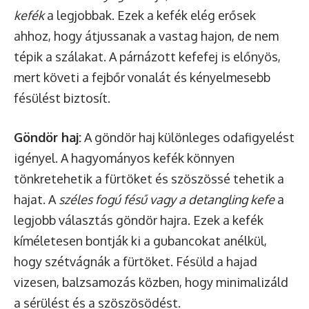
kefék
a legjobbak. Ezek a kefék elég erősek
ahhoz, hogy átjussanak a vastag hajon, de nem
tépik a szálakat. A párnázott kefefej is előnyös,
mert követi a fejbőr vonalát és kényelmesebb
fésülést biztosít.
Göndör haj:
A göndör haj különleges odafigyelést
igényel. A hagyományos kefék könnyen
tönkretehetik a fürtöket és szöszössé tehetik a
hajat. A
széles fogú fésű vagy a detangling kefe
a
legjobb választás göndör hajra. Ezek a kefék
kíméletesen bontják ki a gubancokat anélkül,
hogy szétvágnák a fürtöket. Fésüld a hajad
vizesen, balzsamozás közben, hogy minimalizáld
a sérülést és a szöszösödést.