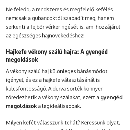
Ne feledd, a rendszeres és megfelelő kefélés
nemcsak a gubancoktól szabadít meg, hanem
serkenti a fejbőr vérkeringését is, ami hozzájárul
az egészséges hajnövekedéshez!
Hajkefe vékony szálú hajra: A gyengéd
megoldások
A vékony szálú haj különleges bánásmódot
igényel, és ez a hajkefe választásánál is
kulcsfontosságú. A durva sörték könnyen
töredezhetik a vékony szálakat, ezért a
gyengéd
megoldások
a legideálisabbak.
Milyen kefét válasszunk tehát? Keressünk olyat,