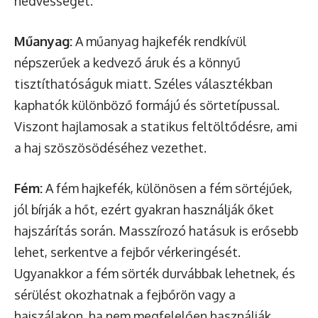
nedvességet.
Műanyag:
A műanyag hajkefék rendkívül
népszerűek a kedvező áruk és a könnyű
tisztíthatóságuk miatt. Széles választékban
kaphatók különböző formájú és sörtetípussal.
Viszont hajlamosak a statikus feltöltődésre, ami
a haj szöszösödéséhez vezethet.
Fém:
A fém hajkefék, különösen a fém sörtéjűek,
jól bírják a hőt, ezért gyakran használják őket
hajszárítás során. Masszírozó hatásuk is erősebb
lehet, serkentve a fejbőr vérkeringését.
Ugyanakkor a fém sörték durvábbak lehetnek, és
sérülést okozhatnak a fejbőrön vagy a
hajszálakon, ha nem megfelelően használják.