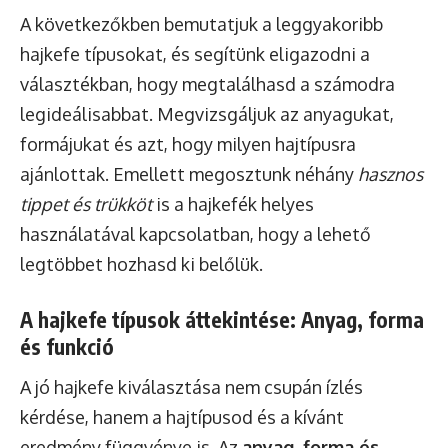
A következőkben bemutatjuk a leggyakoribb
hajkefe típusokat, és segítünk eligazodni a
választékban, hogy megtalálhasd a számodra
legideálisabbat. Megvizsgáljuk az anyagukat,
formájukat és azt, hogy milyen hajtípusra
ajánlottak. Emellett megosztunk néhány
hasznos
tippet és trükköt
is a hajkefék helyes
használatával kapcsolatban, hogy a lehető
legtöbbet hozhasd ki belőlük.
A hajkefe típusok áttekintése: Anyag, forma
és funkció
A jó hajkefe kiválasztása nem csupán ízlés
kérdése, hanem a hajtípusod és a kívánt
eredmény függvénye is. Az
anyag, forma és