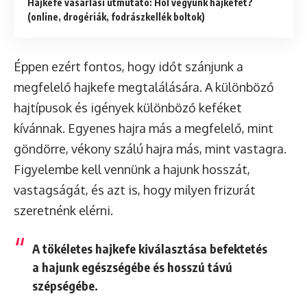
Hajkefe vásárlási útmutató: Hol vegyünk hajkefét?
(online, drogériák, fodrászkellék boltok)
Éppen ezért fontos, hogy időt szánjunk a
megfelelő hajkefe megtalálására. A különböző
hajtípusok és igények különböző keféket
kívánnak. Egyenes hajra más a megfelelő, mint
göndörre, vékony szálú hajra más, mint vastagra.
Figyelembe kell vennünk a hajunk hosszát,
vastagságát, és azt is, hogy milyen frizurát
szeretnénk elérni.
A tökéletes hajkefe kiválasztása befektetés
a hajunk egészségébe és hosszú távú
szépségébe.