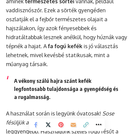
aminek
természetes sörtéi
vannak, például
vaddisznószőr. Ezek a sörték gyengéden
oszlatják el a fejbőr természetes olajait a
hajszálakon, így azok fényesebbek és
hidratáltabbak lesznek anélkül, hogy húznák vagy
tépnék a hajat. A
fa fogú kefék
is jó választás
lehetnek, mivel kevésbé statikusak, mint a
műanyag társaik.
A vékony szálú hajra szánt kefék
legfontosabb tulajdonsága a gyengédség és
a rugalmasság.
A használat során is legyünk óvatosak!
Sose
fésüljük a hajat vizesen
, mert ilyenkor a
leggyengébb. Használjunk széles fogú fésűt a