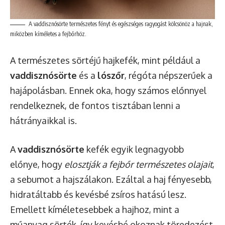
A vaddisznósörte természetes fényt és egészséges ragyogást kölcsönöz a hajnak,
miközben kíméletes a fejbőrhöz.
A természetes sörtéjű hajkefék, mint például a
vaddisznósörte
és a
lószőr
, régóta népszerűek a
hajápolásban. Ennek oka, hogy számos előnnyel
rendelkeznek, de fontos tisztában lenni a
hátrányaikkal is.
A
vaddisznósörte
kefék egyik legnagyobb
előnye, hogy
elosztják a fejbőr természetes olajait
,
a sebumot a hajszálakon. Ezáltal a haj fényesebb,
hidratáltabb és kevésbé zsíros hatású lesz.
Emellett kíméletesebbek a hajhoz, mint a
műanyag sörték, így kevésbé okoznak töredezést