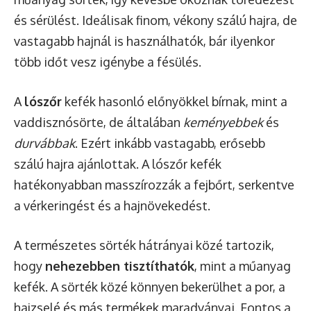
és sérülést. Ideálisak finom, vékony szálú hajra, de
vastagabb hajnál is használhatók, bár ilyenkor
több időt vesz igénybe a fésülés.
A
lószőr
kefék hasonló előnyökkel bírnak, mint a
vaddisznósörte, de általában
keményebbek
és
durvábbak
. Ezért inkább vastagabb, erősebb
szálú hajra ajánlottak. A lószőr kefék
hatékonyabban masszírozzák a fejbőrt, serkentve
a vérkeringést és a hajnövekedést.
A természetes sörték hátrányai közé tartozik,
hogy
nehezebben tisztíthatók
, mint a műanyag
kefék. A sörték közé könnyen bekerülhet a por, a
hajzselé és más termékek maradványai. Fontos a