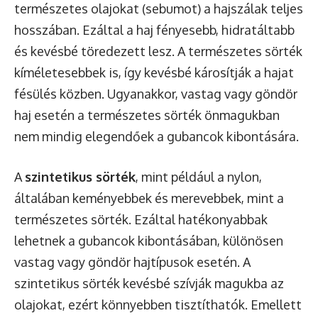
természetes olajokat (sebumot) a hajszálak teljes
hosszában. Ezáltal a haj fényesebb, hidratáltabb
és kevésbé töredezett lesz. A természetes sörték
kíméletesebbek is, így kevésbé károsítják a hajat
fésülés közben. Ugyanakkor, vastag vagy göndör
haj esetén a természetes sörték önmagukban
nem mindig elegendőek a gubancok kibontására.
A
szintetikus sörték
, mint például a nylon,
általában keményebbek és merevebbek, mint a
természetes sörték. Ezáltal hatékonyabbak
lehetnek a gubancok kibontásában, különösen
vastag vagy göndör hajtípusok esetén. A
szintetikus sörték kevésbé szívják magukba az
olajokat, ezért könnyebben tisztíthatók. Emellett