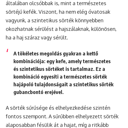
általában olcsóbbak is, mint a természetes
sörtéjű kefék. Viszont, ha nem elég óvatosak
vagyunk, a szintetikus sörték könnyebben
okozhatnak sérülést a hajszálaknak, különösen,
ha a haj száraz vagy sérült.
A tökéletes megoldás gyakran a kettő
kombinációja: egy kefe, amely természetes
és szintetikus sörtéket is tartalmaz. Ez a
kombináció egyesíti a természetes sörték
hajápoló tulajdonságait a szintetikus sörték
gubancbontó erejével.
A sörték sűrűsége és elhelyezkedése szintén
fontos szempont. A sűrűbben elhelyezett sörték
alaposabban fésülik át a hajat, míg a ritkább