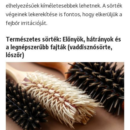
elhelyezésűek kíméletesebbek lehetnek. A sörték
végeinek lekerekítése is fontos, hogy elkerüljük a
fejbőr irritációját.
Természetes sörték: Előnyök, hátrányok és
a legnépszerűbb fajták (vaddisznósörte,
lószőr)