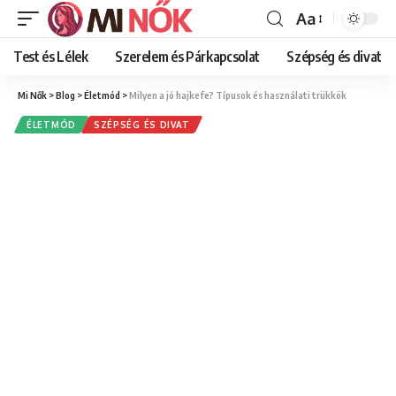
Aa
Font
Resizer
Test és Lélek
Szerelem és Párkapcsolat
Szépség és divat
Mi Nők
>
Blog
>
Életmód
>
Milyen a jó hajkefe? Típusok és használati trükkök
ÉLETMÓD
SZÉPSÉG ÉS DIVAT