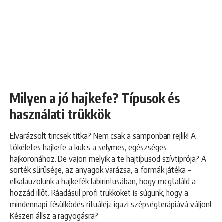
Milyen a jó hajkefe? Típusok és
használati trükkök
Elvarázsolt tincsek titka? Nem csak a samponban rejlik! A
tökéletes hajkefe a kulcs a selymes, egészséges
hajkoronához. De vajon melyik a te hajtípusod szívtiprója? A
sörték sűrűsége, az anyagok varázsa, a formák játéka –
elkalauzolunk a hajkefék labirintusában, hogy megtaláld a
hozzád illőt. Ráadásul profi trükköket is súgunk, hogy a
mindennapi fésülködés rituáléja igazi szépségterápiává váljon!
Készen állsz a ragyogásra?