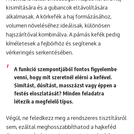
kisimítására és a gubancok eltávolítására
alkalmasak. A körkefék a haj formázásához,
volumen növeléséhez ideálisak, különösen
hajszárítóval kombinálva. A párnás kefék pedig
kíméletesek a fejbőrhöz és segítenek a
vérkeringés serkentésében.
A
funkció
szempontjából fontos figyelembe
venni, hogy mit szeretnél elérni a kefével.
Simítást, dúsítást, masszázst vagy éppen a
festés eloszlatását? Minden feladatra
létezik a megfelelő típus.
Végül, ne feledkezz meg a rendszeres tisztításról
sem, ezáltal meghosszabbíthatod a hajkeféd