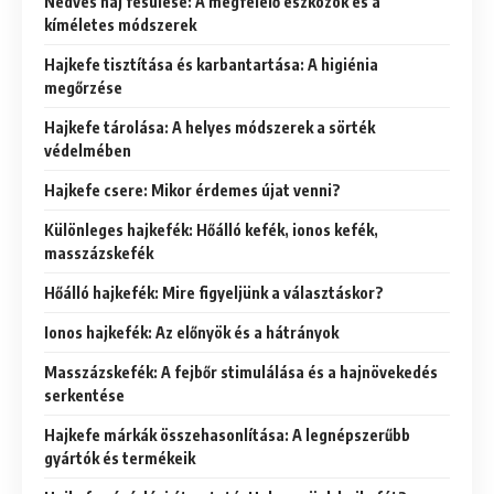
Nedves haj fésülése: A megfelelő eszközök és a
kíméletes módszerek
Hajkefe tisztítása és karbantartása: A higiénia
megőrzése
Hajkefe tárolása: A helyes módszerek a sörték
védelmében
Hajkefe csere: Mikor érdemes újat venni?
Különleges hajkefék: Hőálló kefék, ionos kefék,
masszázskefék
Hőálló hajkefék: Mire figyeljünk a választáskor?
Ionos hajkefék: Az előnyök és a hátrányok
Masszázskefék: A fejbőr stimulálása és a hajnövekedés
serkentése
Hajkefe márkák összehasonlítása: A legnépszerűbb
gyártók és termékeik