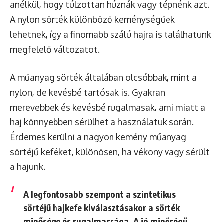
anélkül, hogy túlzottan húznák vagy tépnénk azt.
A nylon sörték különböző keménységűek
lehetnek, így a finomabb szálú hajra is találhatunk
megfelelő változatot.
A műanyag sörték általában olcsóbbak, mint a
nylon, de kevésbé tartósak is. Gyakran
merevebbek és kevésbé rugalmasak, ami miatt a
haj könnyebben sérülhet a használatuk során.
Érdemes kerülni a nagyon kemény műanyag
sörtéjű keféket, különösen, ha vékony vagy sérült
a hajunk.
A legfontosabb szempont a szintetikus
sörtéjű hajkefe kiválasztásakor a sörték
minősége és rugalmassága. A jó minőségű