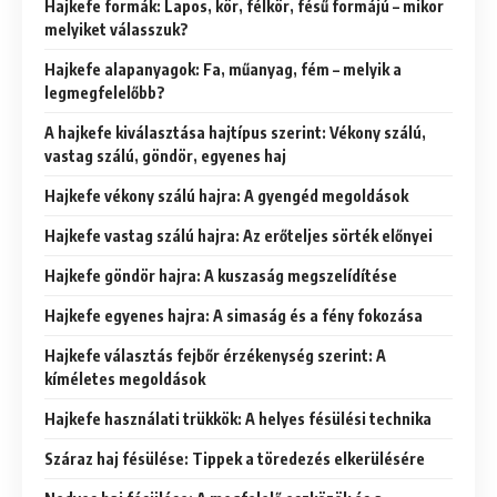
Hajkefe formák: Lapos, kör, félkör, fésű formájú – mikor
melyiket válasszuk?
Hajkefe alapanyagok: Fa, műanyag, fém – melyik a
legmegfelelőbb?
A hajkefe kiválasztása hajtípus szerint: Vékony szálú,
vastag szálú, göndör, egyenes haj
Hajkefe vékony szálú hajra: A gyengéd megoldások
Hajkefe vastag szálú hajra: Az erőteljes sörték előnyei
Hajkefe göndör hajra: A kuszaság megszelídítése
Hajkefe egyenes hajra: A simaság és a fény fokozása
Hajkefe választás fejbőr érzékenység szerint: A
kíméletes megoldások
Hajkefe használati trükkök: A helyes fésülési technika
Száraz haj fésülése: Tippek a töredezés elkerülésére