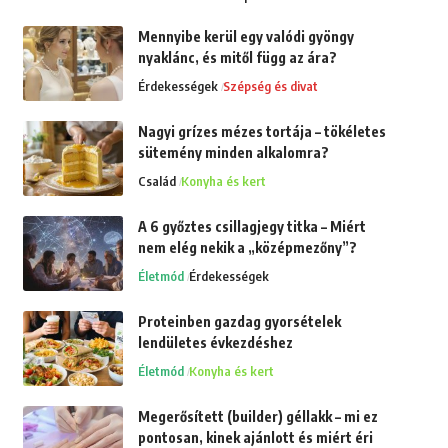
Mennyibe kerül egy valódi gyöngy
nyaklánc, és mitől függ az ára?
Érdekességek
Szépség és divat
Nagyi grízes mézes tortája – tökéletes
sütemény minden alkalomra?
Család
Konyha és kert
A 6 győztes csillagjegy titka – Miért
nem elég nekik a „középmezőny”?
Életmód
Érdekességek
Proteinben gazdag gyorsételek
lendületes évkezdéshez
Életmód
Konyha és kert
Megerősített (builder) géllakk – mi ez
pontosan, kinek ajánlott és miért éri