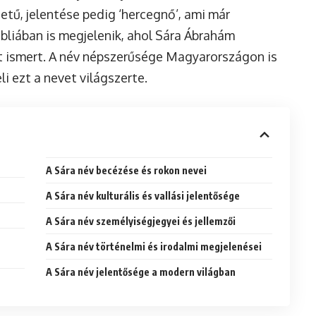
tű, jelentése pedig ‘hercegnő’, ami már
liában is megjelenik, ahol Sára Ábrahám
t ismert. A név népszerűsége Magyarországon is
li ezt a nevet világszerte.
A Sára név becézése és rokon nevei
A Sára név kulturális és vallási jelentősége
A Sára név személyiségjegyei és jellemzői
A Sára név történelmi és irodalmi megjelenései
A Sára név jelentősége a modern világban