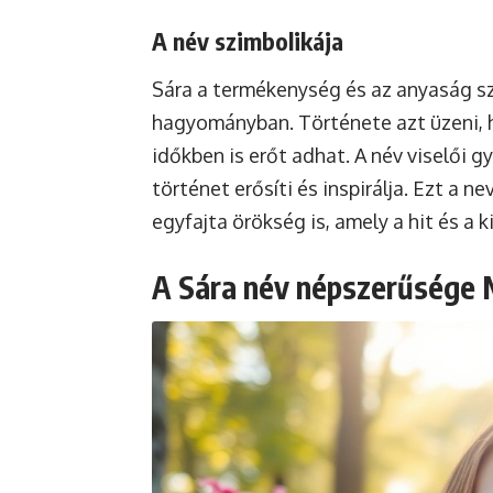
A név szimbolikája
Sára a termékenység és az anyaság s
hagyományban. Története azt üzeni, 
időkben is erőt adhat. A név viselői 
történet erősíti és inspirálja. Ezt a 
egyfajta örökség is, amely a hit és a k
A Sára név népszerűsége