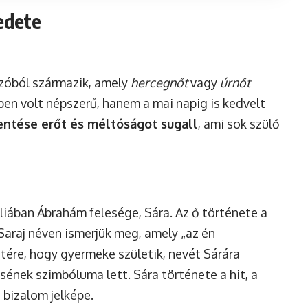
redete
szóból származik, amely
hercegnőt
vagy
úrnőt
kben volt népszerű, hanem a mai napig is kedvelt
entése erőt és méltóságot sugall
, ami sok szülő
bliában Ábrahám felesége, Sára. Az ő története a
araj néven ismerjük meg, amely „az én
etére, hogy gyermeke születik, nevét Sárára
ésének szimbóluma lett. Sára története a hit, a
t bizalom jelképe.