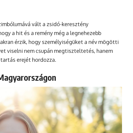
zimbólumává vált a zsidó-keresztény
hogy a hit és a remény még a legnehezebb
gyakran érzik, hogy személyiségüket a név mögötti
nevet viselni nem csupán megtiszteltetés, hanem
itartás erejét hordozza.
 Magyarországon