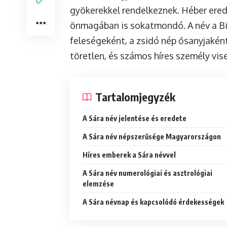
gyökerekkel rendelkeznek. Héber erede
önmagában is sokatmondó. A név a Bib
feleségeként, a zsidó nép ősanyjakén
töretlen, és számos híres személy vise
Tartalomjegyzék
A Sára név jelentése és eredete
A Sára név népszerűsége Magyarországon
Híres emberek a Sára névvel
A Sára név numerológiai és asztrológiai
elemzése
A Sára névnap és kapcsolódó érdekességek