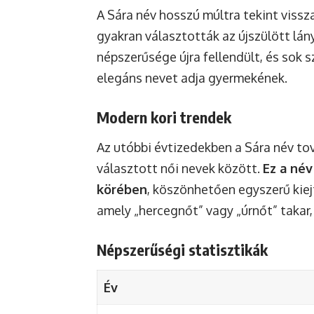
A Sára név hosszú múltra tekint vissz
gyakran választották az újszülött lá
népszerűsége újra fellendült, és sok s
elegáns nevet adja gyermekének.
Modern kori trendek
Az utóbbi évtizedekben a Sára név to
választott női nevek között.
Ez a név
körében
, köszönhetően egyszerű kiej
amely „hercegnőt” vagy „úrnőt” takar,
Népszerűségi statisztikák
Év