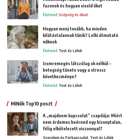
fazonok és hogyan viseld őket
Életmód
Szépség és divat
Hogyan menj tovább, ha minden
kilátástalannak tűnik? Lelki útmutató
nőknek
Életmód
Test és Lélek
Izomremegés látszólag ok nélkül –
betegség tünete vagy a stressz
következménye?
Életmód
Test és Lélek
MiNők Top10 poszt
A „majdnem kapcsolat” csapdája: Miért
nem érdemes beérned egy bizonytalan,
félig elkötelezett viszonnyal?
Szerelem és Párkapcsolat
Test és Lélek