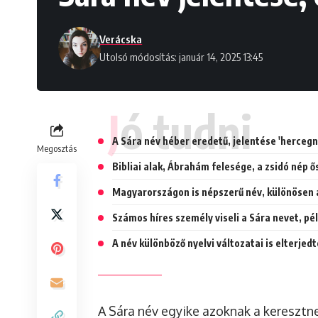
Verácska
Utolsó módosítás: január 14, 2025 13:45
Jó tudni
A Sára név héber eredetű, jelentése 'hercegn
Megosztás
Bibliai alak, Ábrahám felesége, a zsidó nép ő
Magyarországon is népszerű név, különösen
Számos híres személy viseli a Sára nevet, pé
A név különböző nyelvi változatai is elterjedt
A Sára név egyike azoknak a keresztne