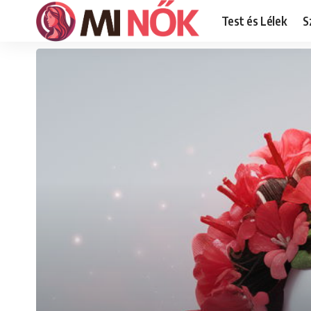
Test és Lélek
S