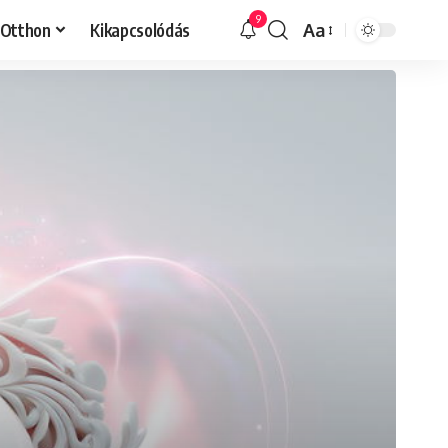
9
Otthon
Kikapcsolódás
Aa
Font
Resizer