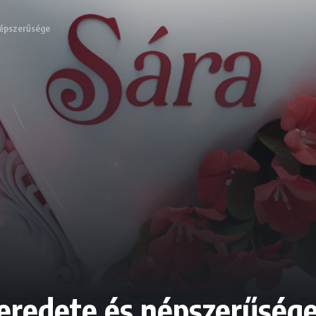
 népszerűsége
 eredete és népszerűség