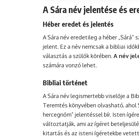
A Sára név jelentése és e
Héber eredet és jelentés
A Sára név eredetileg a héber „Sárá” 
jelent. Ez a név nemcsak a bibliai idő
választás a szülők körében.
A név jel
számára vonzó lehet.
Bibliai történet
A Sára név legismertebb viselője a Bi
Teremtés könyvében olvasható, ahol S
hercegnőm” jelentéssel bír. Isten ígér
változtatják, ami az ígéret beteljesül
kitartás és az isteni ígéretekbe vetet