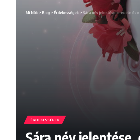
Mi Nők
>
Blog
>
Érdekességek
>
Sára név jelentése, eredete és
ÉRDEKESSÉGEK
Sára név jelentése,