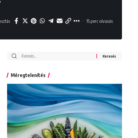
15 perc olvasás
sztás
Search
for:
Méregtelenítés