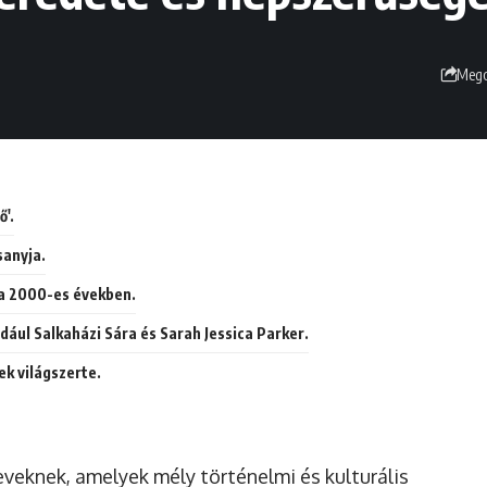
Mego
ő'.
sanyja.
 a 2000-es években.
ldául Salkaházi Sára és Sarah Jessica Parker.
ek világszerte.
veknek, amelyek mély történelmi és kulturális