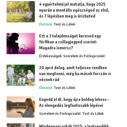
4 egyértelmű jel mutatja, hogy 2025
nyarán a mentális egészséged az első,
és 7 lépésben meg is őrizheted
Életmód
Test és Lélek
Ezt a 3 tulajdonságot keresed egy
férfiban a csillagjegyed szerint:
Magadra ismersz?
Érdekességek
Szerelem és Párkapcsolat
20 apró dolog, amit teljesen rendben
van megtenni, még ha mások furcsán is
néznek rád
Életmód
Test és Lélek
Engedd el őt, hogy újra boldog lehess –
Az elengedés legfontosabb lépései
Szerelem és Párkapcsolat
Test és Lélek
Mindennapi ruhák 2025: a legtrendibb