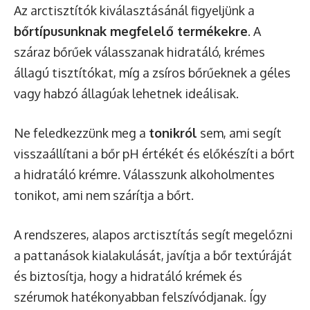
Az arctisztítók kiválasztásánál figyeljünk a
bőrtípusunknak megfelelő termékekre
. A
száraz bőrűek válasszanak hidratáló, krémes
állagú tisztítókat, míg a zsíros bőrűeknek a géles
vagy habzó állagúak lehetnek ideálisak.
Ne feledkezzünk meg a
tonikról
sem, ami segít
visszaállítani a bőr pH értékét és előkészíti a bőrt
a hidratáló krémre. Válasszunk alkoholmentes
tonikot, ami nem szárítja a bőrt.
A rendszeres, alapos arctisztítás segít megelőzni
a pattanások kialakulását, javítja a bőr textúráját
és biztosítja, hogy a hidratáló krémek és
szérumok hatékonyabban felszívódjanak. Így