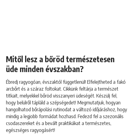
Mitől lesz a bőröd természetesen
üde minden évszakban?
Ébredj ragyogóan, évszaktól függetlenül! Elfelejtheted a fakó
arcbőrt és a száraz foltokat. Cikkünk feltárja a természet
titkait, melyekkel bőröd visszanyeri üdeségét. Készülj fel,
hogy belülről tápláld a szépségedet! Megmutatjuk, hogyan
hangolhatod bőrápolási rutinodat a változó időjáráshoz, hogy
mindig a legjobb formádat hozhasd. Fedezd fel a szezonális
csodaszereket és a bevált praktikákat a természetes,
egészséges ragyogásért!