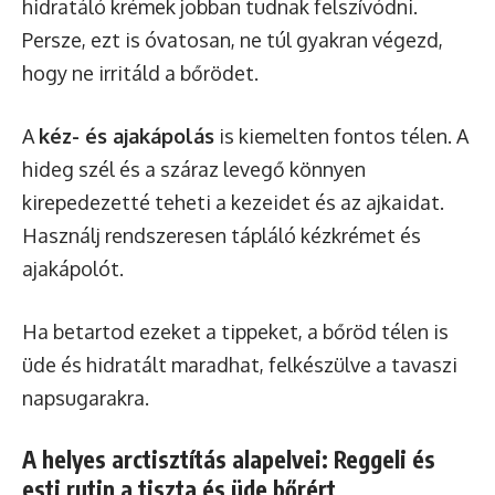
hidratáló krémek jobban tudnak felszívódni.
Persze, ezt is óvatosan, ne túl gyakran végezd,
hogy ne irritáld a bőrödet.
A
kéz- és ajakápolás
is kiemelten fontos télen. A
hideg szél és a száraz levegő könnyen
kirepedezetté teheti a kezeidet és az ajkaidat.
Használj rendszeresen tápláló kézkrémet és
ajakápolót.
Ha betartod ezeket a tippeket, a bőröd télen is
üde és hidratált maradhat, felkészülve a tavaszi
napsugarakra.
A helyes arctisztítás alapelvei: Reggeli és
esti rutin a tiszta és üde bőrért