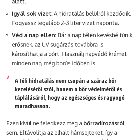
alatt.
Igyál sok vizet:
A hidratálás belülről kezdődik.
Fogyassz legalább 2-3 liter vizet naponta.
Véd a nap ellen:
Bár a nap télen kevésbé tűnik
erősnek, az UV sugárzás továbbra is
károsíthatja a bőrt. Használj napvédő krémet
minden nap, még borús időben is.
A téli hidratálás nem csupán a száraz bőr
kezeléséről szól, hanem a bőr védelméről és
táplálásáról, hogy az egészséges és ragyogó
maradhasson.
Ezen kívül ne feledkezz meg a
bőrradírozásról
sem. Eltávolítja az elhalt hámsejteket, így a