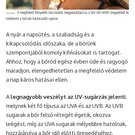
A megfelelő fényvédő használata megakadályozza a bőr idő előtti öregedését és
csökkenti a bőrrák kockázatát nyáron.
A nyár a napsütés, a szabadság és a
kikapcsolódás időszaka, de a bőrünk
szempontjából komoly kihívásokat is tartogat.
Ahhoz, hogy a bőröd egész évben üde és ragyogó
maradjon, elengedhetetlen a megfelelő védelem
a nap káros hatásai ellen.
A
legnagyobb veszélyt az UV-sugárzás jelenti
,
melynek két fő típusa az UVA és az UVB. Az UVB
sugarak a bőr felső rétegét égetik, okozva
leégést, míg az UVA sugarak mélyebbre hatolnak,
hozzájárulva a bőr idő előtti öregedéséhez,