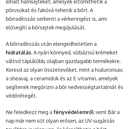
elhalt hámsejteket, amelyek eltömíthetik a
pórusokat és fakóvá tehetik a bőrt. A
bőrradírozás serkenti a vérkeringést is, ami
elősegíti a bőrsejtek megújulását.
A bőrradírozás után elengedhetetlen a
hidratálás
. A nyári könnyed, vízbázisú krémeket
váltsd táplálóbb, olajban gazdagabb termékekre.
Keresd az olyan összetevőket, mint a hialuronsav,
a sheavaj, a ceramidok és az E-vitamin, amelyek
segítenek megőrizni a bőr nedvességtartalmát és
védőrétegét.
Ne feledkezz meg a
fényvédelemről
sem! Bár a
nap már nem süt olyan erősen, az UV-sugárzás