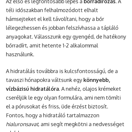
Az első és legfontosabb lépés a
bőrradírozás
. A
téli időszakban felhalmozódott elhalt
hámsejteket el kell távolítani, hogy a bőr
lélegezhessen és jobban felszívhassa a tápláló
anyagokat. Válasszunk egy gyengéd, de hatékony
bőrradírt, amit hetente 1-2 alkalommal
használunk.
A hidratálás továbbra is kulcsfontosságú, de a
tavaszi hónapokra váltsunk egy
könnyebb,
vízbázisú hidratálóra
. A nehéz, olajos krémeket
cseréljük le egy olyan formulára, ami nem tömíti
el a pórusokat és friss, üde érzést biztosít.
Fontos, hogy a hidratáló tartalmazzon
hialuronsavat
, ami segít megkötni a nedvességet