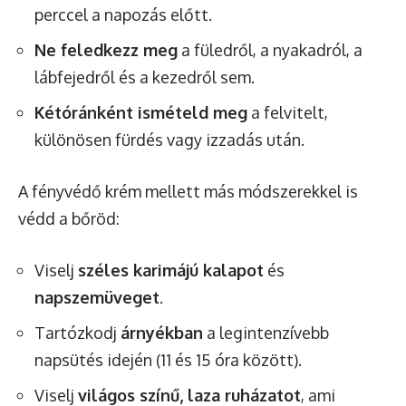
perccel a napozás előtt.
Ne feledkezz meg
a füledről, a nyakadról, a
lábfejedről és a kezedről sem.
Kétóránként ismételd meg
a felvitelt,
különösen fürdés vagy izzadás után.
A fényvédő krém mellett más módszerekkel is
védd a bőröd:
Viselj
széles karimájú kalapot
és
napszemüveget
.
Tartózkodj
árnyékban
a legintenzívebb
napsütés idején (11 és 15 óra között).
Viselj
világos színű, laza ruházatot
, ami