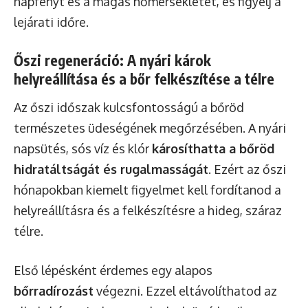
napfényt és a magas hőmérsékletet, és figyelj a
lejárati időre.
Őszi regeneráció: A nyári károk
helyreállítása és a bőr felkészítése a télre
Az őszi időszak kulcsfontosságú a bőröd
természetes üdeségének megőrzésében. A nyári
napsütés, sós víz és klór
károsíthatta a bőröd
hidratáltságát és rugalmasságát
. Ezért az őszi
hónapokban kiemelt figyelmet kell fordítanod a
helyreállításra és a felkészítésre a hideg, száraz
télre.
Első lépésként érdemes egy alapos
bőrradírozást
végezni. Ezzel eltávolíthatod az