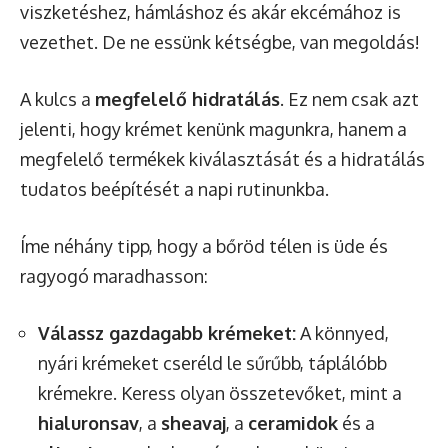
viszketéshez, hámláshoz és akár ekcémához is
vezethet. De ne essünk kétségbe, van megoldás!
A kulcs a
megfelelő hidratálás
. Ez nem csak azt
jelenti, hogy krémet kenünk magunkra, hanem a
megfelelő termékek kiválasztását és a hidratálás
tudatos beépítését a napi rutinunkba.
Íme néhány tipp, hogy a bőröd télen is üde és
ragyogó maradhasson:
Válassz gazdagabb krémeket:
A könnyed,
nyári krémeket cseréld le sűrűbb, táplálóbb
krémekre. Keress olyan összetevőket, mint a
hialuronsav
, a
sheavaj
, a
ceramidok
és a