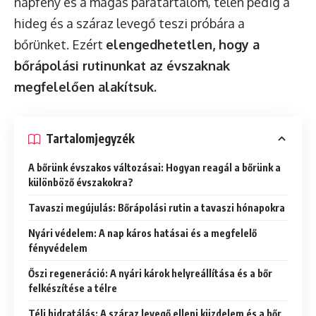
napfény és a magas páratartalom, télen pedig a
hideg és a száraz levegő teszi próbára a
bőrünket. Ezért
elengedhetetlen, hogy a
bőrápolási rutinunkat az évszaknak
megfelelően alakítsuk.
Tartalomjegyzék
A bőrünk évszakos változásai: Hogyan reagál a bőrünk a
különböző évszakokra?
Tavaszi megújulás: Bőrápolási rutin a tavaszi hónapokra
Nyári védelem: A nap káros hatásai és a megfelelő
fényvédelem
Őszi regeneráció: A nyári károk helyreállítása és a bőr
felkészítése a télre
Téli hidratálás: A száraz levegő elleni küzdelem és a bőr