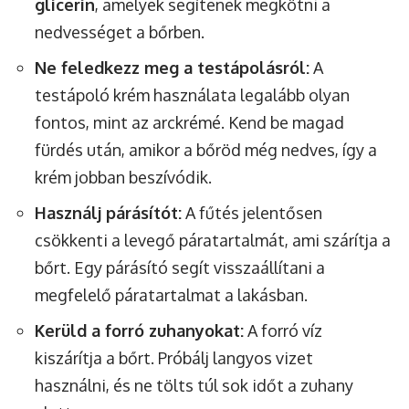
glicerin
, amelyek segítenek megkötni a
nedvességet a bőrben.
Ne feledkezz meg a testápolásról:
A
testápoló krém használata legalább olyan
fontos, mint az arckrémé. Kend be magad
fürdés után, amikor a bőröd még nedves, így a
krém jobban beszívódik.
Használj párásítót:
A fűtés jelentősen
csökkenti a levegő páratartalmát, ami szárítja a
bőrt. Egy párásító segít visszaállítani a
megfelelő páratartalmat a lakásban.
Kerüld a forró zuhanyokat:
A forró víz
kiszárítja a bőrt. Próbálj langyos vizet
használni, és ne tölts túl sok időt a zuhany