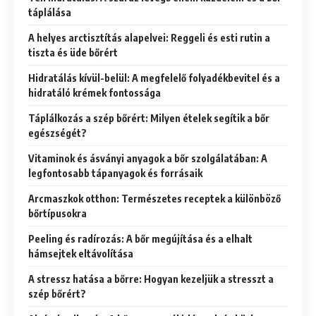
táplálása
A helyes arctisztítás alapelvei: Reggeli és esti rutin a
tiszta és üde bőrért
Hidratálás kívül-belül: A megfelelő folyadékbevitel és a
hidratáló krémek fontossága
Táplálkozás a szép bőrért: Milyen ételek segítik a bőr
egészségét?
Vitaminok és ásványi anyagok a bőr szolgálatában: A
legfontosabb tápanyagok és forrásaik
Arcmaszkok otthon: Természetes receptek a különböző
bőrtípusokra
Peeling és radírozás: A bőr megújítása és a elhalt
hámsejtek eltávolítása
A stressz hatása a bőrre: Hogyan kezeljük a stresszt a
szép bőrért?