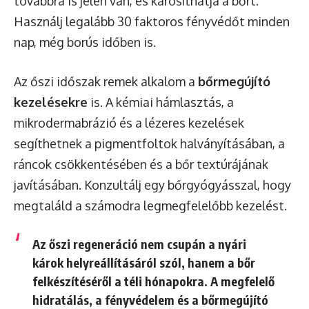
továbbra is jelen van, és károsíthatja a bőrt.
Használj legalább 30 faktoros fényvédőt minden
nap, még borús időben is.
Az őszi időszak remek alkalom a
bőrmegújító
kezelésekre
is. A kémiai hámlasztás, a
mikrodermabrázió és a lézeres kezelések
segíthetnek a pigmentfoltok halványításában, a
ráncok csökkentésében és a bőr textúrájának
javításában. Konzultálj egy bőrgyógyásszal, hogy
megtaláld a számodra legmegfelelőbb kezelést.
Az őszi regeneráció nem csupán a nyári
károk helyreállításáról szól, hanem a bőr
felkészítéséről a téli hónapokra. A megfelelő
hidratálás, a fényvédelem és a bőrmegújító