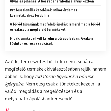
Alvás és pihenés: A bőr regenerálódása alvás közben
Professzionális kezelések: Mikor érdemes
kozmetikushoz fordulni?
A bőröd típusának megfelelő ápolás: Ismerd meg a bőröd
és válaszd a megfelelő termékeket
Hibák, amiket el kell kerülni a bőrápolásban: Gyakori
tévhitek és rossz szokások
Az üde, természetes bőr titka nem csupán a
megfelelő termékek kiválasztásában rejlik, hanem
abban is, hogy
tudatosan figyelünk a bőrünk
igényeire
. Nem elég csak a tüneteket kezelni; a
valódi megoldás a megelőzésben és a
mélyreható ápolásban keresendő.