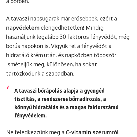
a bőrben.
A tavaszi napsugarak már erősebbek, ezért a
napvédelem
elengedhetetlen! Mindig
használjunk legalább 30 faktoros fényvédőt, még
borús napokon is. Vigyük fel a fényvédőt a
hidratáló krém után, és napközben többször
ismételjük meg, különösen, ha sokat
tartózkodunk a szabadban.
A tavaszi bőrápolás alapja a gyengéd
tisztítás, a rendszeres bőrradírozás, a
könnyű hidratálás és a magas faktorszámú
fényvédelem.
Ne feledkezzünk meg a
C-vitamin szérumról