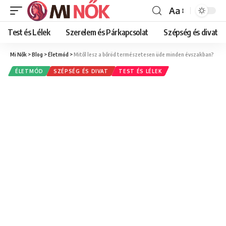
Aa
Font
Resizer
Test és Lélek
Szerelem és Párkapcsolat
Szépség és divat
Mi Nők
>
Blog
>
Életmód
>
Mitől lesz a bőröd természetesen üde minden évszakban?
ÉLETMÓD
SZÉPSÉG ÉS DIVAT
TEST ÉS LÉLEK