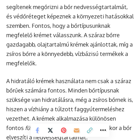
segítenek megőrizni a bőr nedvességtartalmát,
és védőréteget képeznek a környezeti hatásokkal
szemben. Fontos, hogy a bőrtípusunknak
megfelelő krémet válasszunk. A száraz bőrre
gazdagabb, olajtartalmú krémek ajánlottak, míg a
zsíros bőrre a könnyedebb, vízbázisú termékek a
megfelelők.
A hidratáló krémek használata nem csak a száraz
bőrűek számára fontos. Minden bőrtípusnak
szüksége van hidratálásra, még a zsíros bőrnek is,
hiszen a vízhiány a túlzott faggyútermeléshez
vezethet. A krémek alkalmazása különösen
fontos
fürdés vagy zuhanyozás után
, amikor a bőr
elveszíti a nedvességtartalmát.