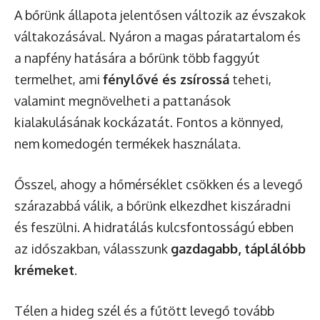
A bőrünk állapota jelentősen változik az évszakok
váltakozásával. Nyáron a magas páratartalom és
a napfény hatására a bőrünk több faggyút
termelhet, ami
fénylővé és zsírossá
teheti,
valamint megnövelheti a pattanások
kialakulásának kockázatát. Fontos a könnyed,
nem komedogén termékek használata.
Ősszel, ahogy a hőmérséklet csökken és a levegő
szárazabbá válik, a bőrünk elkezdhet kiszáradni
és feszülni. A hidratálás kulcsfontosságú ebben
az időszakban, válasszunk
gazdagabb, táplálóbb
krémeket
.
Télen a hideg szél és a fűtött levegő tovább