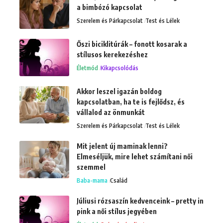
a bimbózó kapcsolat
Szerelem és Párkapcsolat
Test és Lélek
Őszi biciklitúrák – fonott kosarak a
stílusos kerekezéshez
Életmód
Kikapcsolódás
Akkor leszel igazán boldog
kapcsolatban, ha te is fejlődsz, és
vállalod az önmunkát
Szerelem és Párkapcsolat
Test és Lélek
Mit jelent új maminak lenni?
Elmeséljük, mire lehet számítani női
szemmel
Baba-mama
Család
Júliusi rózsaszín kedvenceink – pretty in
pink a női stílus jegyében