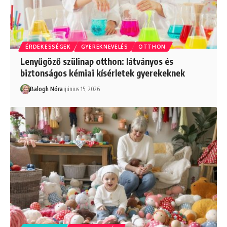
ÉRDEKESSÉGEK
GYEREKNEVELÉS
OTTHON
Lenyűgöző szülinap otthon: látványos és
biztonságos kémiai kísérletek gyerekeknek
Balogh Nóra
június 15, 2026