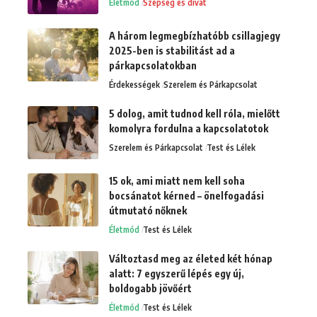
Életmód
Szépség és divat
A három legmegbízhatóbb csillagjegy
2025-ben is stabilitást ad a
párkapcsolatokban
Érdekességek
Szerelem és Párkapcsolat
5 dolog, amit tudnod kell róla, mielőtt
komolyra fordulna a kapcsolatotok
Szerelem és Párkapcsolat
Test és Lélek
15 ok, ami miatt nem kell soha
bocsánatot kérned – önelfogadási
útmutató nőknek
Életmód
Test és Lélek
Változtasd meg az életed két hónap
alatt: 7 egyszerű lépés egy új,
boldogabb jövőért
Életmód
Test és Lélek