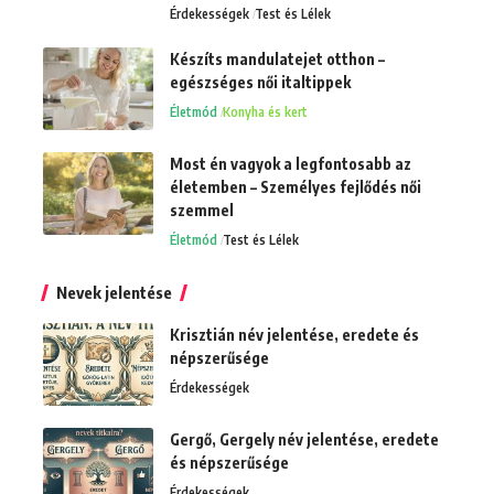
Érdekességek
Test és Lélek
Készíts mandulatejet otthon –
egészséges női italtippek
Életmód
Konyha és kert
Most én vagyok a legfontosabb az
életemben – Személyes fejlődés női
szemmel
Életmód
Test és Lélek
Nevek jelentése
Krisztián név jelentése, eredete és
népszerűsége
Érdekességek
Gergő, Gergely név jelentése, eredete
és népszerűsége
Érdekességek