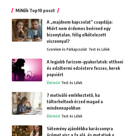
MiNők Top10 poszt
A „majdnem kapcsolat” csapdája:
Miért nem érdemes beérned egy
bizonytalan, félig elkötelezett
viszonnyal?
Szerelem és Párkapcsolat
Test és Lélek
A legjobb farizom-gyakorlatok: otthoni
és edzőtermi edzésterv feszes, kerek
popsiért
Életmód
Test és Lélek
7 motiváló emlékeztető, ha
túlterheltnek érzed magad a
mindennapokban
Életmód
Test és Lélek
Sütemény ajándékba karácsonyra
örömet visz a fa alá, és mutatjuk a