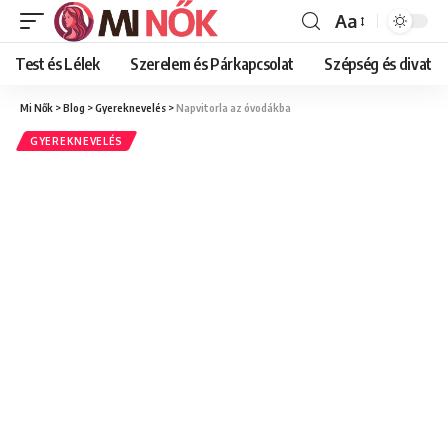
Aa
Font
Resizer
Test és Lélek
Szerelem és Párkapcsolat
Szépség és divat
Mi Nők
>
Blog
>
Gyereknevelés
>
Napvitorla az óvodákba
GYEREKNEVELÉS