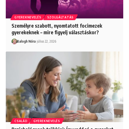
GYEREKNEVELÉS
SZOLGÁLTATÁS
Személyre szabott, nyomtatott focimezek
gyerekeknek – mire figyelj választáskor?
Balogh Nóra
július 22, 2026
CSALÁD
GYEREKNEVELÉS