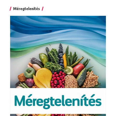
for:
Méregtelenítés