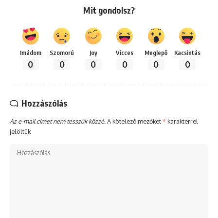
Mit gondolsz?
Imádom
Szomorú
Joy
Vicces
Meglepő
Kacsintás
0
0
0
0
0
0
Hozzászólás
Az e-mail címet nem tesszük közzé.
A kötelező mezőket
*
karakterrel
jelöltük