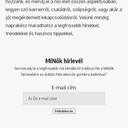
hozzánk, és merülj el a női élet összes aspektusában,
legyen szó karrierről, családról, szépségről, vagy akár a
jól megérdemelt kikapcsolódásról. Velünk mindig
naprakész maradhatsz a legfrissebb hírekkel,
trendekkel és hasznos tippekkel.
MiNők hírlevél
Ne maradj le a legfrissebb női témákról! Iratkozz fel a MiNők
hírlevelére az alábbi Feliratkozás gombra kattintva!"
E-mail cím: