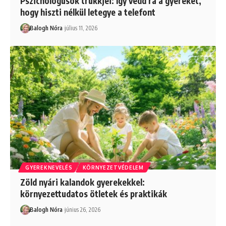
Pszichológusok trükkjei: Így vedd rá a gyereket,
hogy hiszti nélkül letegye a telefont
Balogh Nóra
július 11, 2026
GYEREKNEVELÉS
KÖRNYEZETVÉDELEM
Zöld nyári kalandok gyerekekkel:
környezettudatos ötletek és praktikák
Balogh Nóra
június 26, 2026