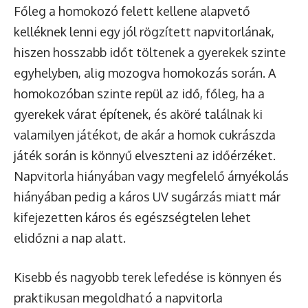
Főleg a homokozó felett kellene alapvető
kelléknek lenni egy jól rögzített napvitorlának,
hiszen hosszabb időt töltenek a gyerekek szinte
egyhelyben, alig mozogva homokozás során. A
homokozóban szinte repül az idő, főleg, ha a
gyerekek várat építenek, és aköré találnak ki
valamilyen játékot, de akár a homok cukrászda
játék során is könnyű elveszteni az időérzéket.
Napvitorla hiányában vagy megfelelő árnyékolás
hiányában pedig a káros UV sugárzás miatt már
kifejezetten káros és egészségtelen lehet
elidőzni a nap alatt.
Kisebb és nagyobb terek lefedése is könnyen és
praktikusan megoldható a napvitorla