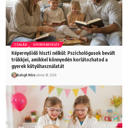
CSALÁD
GYEREKNEVELÉS
Képernyőidő hiszti nélkül: Pszichológusok bevált
trükkjei, amikkel könnyedén korlátozhatod a
gyerek kütyühasználatát
Balogh Nóra
június 18, 2026