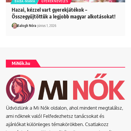
BABA-MAMA
GYEREKNEVELÉS
Hazai, kézzel vart gyerekjátékok –
Összegyűjtöttük a legjobb magyar alkotásokat!
Balogh Nóra
június 1, 2026
MiNők.hu
Üdvözlünk a Mi Nők oldalon, ahol mindent megtalálsz,
ami nőknek való! Felfedezhetsz tanácsokat és
ajánlókat különleges témakörökben. Csatlakozz