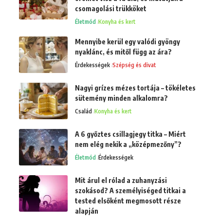
csomagolási trükköket
Életmód
Konyha és kert
Mennyibe kerül egy valódi gyöngy
nyaklánc, és mitől függ az ára?
Érdekességek
Szépség és divat
Nagyi grízes mézes tortája – tökéletes
sütemény minden alkalomra?
Család
Konyha és kert
A 6 győztes csillagjegy titka – Miért
nem elég nekik a „középmezőny”?
Életmód
Érdekességek
Mit árul el rólad a zuhanyzási
szokásod? A személyiséged titkai a
tested elsőként megmosott része
alapján