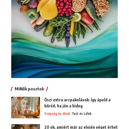
MiNők posztok
Őszi extra arcpakolások: Így ápold a
bőröd, ha jön a hideg
Szépség és divat
Test és Lélek
20 ok, amiért már az elején véget érhet