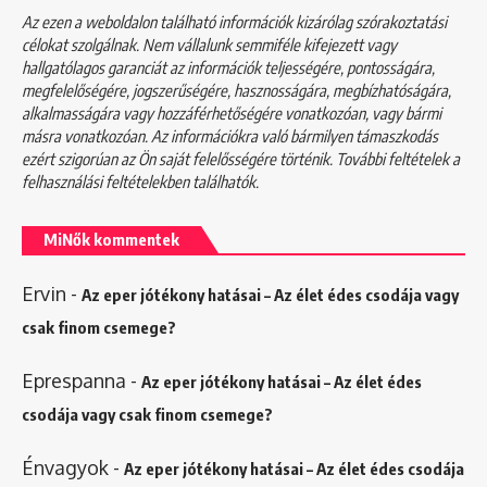
Az ezen a weboldalon található információk kizárólag szórakoztatási
célokat szolgálnak. Nem vállalunk semmiféle kifejezett vagy
hallgatólagos garanciát az információk teljességére, pontosságára,
megfelelőségére, jogszerűségére, hasznosságára, megbízhatóságára,
alkalmasságára vagy hozzáférhetőségére vonatkozóan, vagy bármi
másra vonatkozóan. Az információkra való bármilyen támaszkodás
ezért szigorúan az Ön saját felelősségére történik. További feltételek a
felhasználási feltételekben
találhatók.
MiNők kommentek
Ervin
-
Az eper jótékony hatásai – Az élet édes csodája vagy
csak finom csemege?
Eprespanna
-
Az eper jótékony hatásai – Az élet édes
csodája vagy csak finom csemege?
Énvagyok
-
Az eper jótékony hatásai – Az élet édes csodája