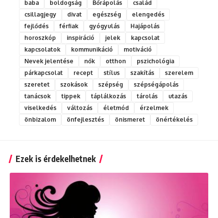
baba
boldogság
Bőrápolás
család
csillagjegy
divat
egészség
elengedés
fejlődés
férfiak
gyógyulás
Hajápolás
horoszkóp
inspiráció
jelek
kapcsolat
kapcsolatok
kommunikáció
motiváció
Nevek jelentése
nők
otthon
pszichológia
párkapcsolat
recept
stílus
szakítás
szerelem
szeretet
szokások
szépség
szépségápolás
tanácsok
tippek
táplálkozás
tárolás
utazás
viselkedés
változás
életmód
érzelmek
önbizalom
önfejlesztés
önismeret
önértékelés
Ezek is érdekelhetnek