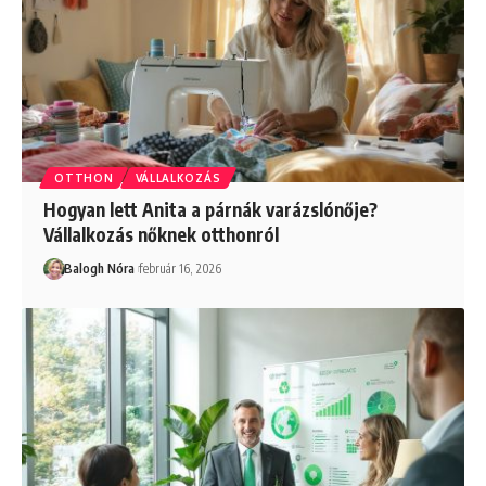
OTTHON
VÁLLALKOZÁS
Hogyan lett Anita a párnák varázslónője?
Vállalkozás nőknek otthonról
Balogh Nóra
február 16, 2026