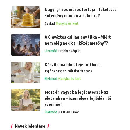
Nagyi grízes mézes tortája – tökéletes
sütemény minden alkalomra?
Család
Konyha és kert
A 6 győztes csillagjegy titka – Miért
nem elég nekik a „középmezőny”?
Életmód
Érdekességek
Készíts mandulatejet otthon –
egészséges női italtippek
Életmód
Konyha és kert
Most én vagyok a legfontosabb az
életemben – Személyes fejlődés női
szemmel
Életmód
Test és Lélek
Nevek jelentése