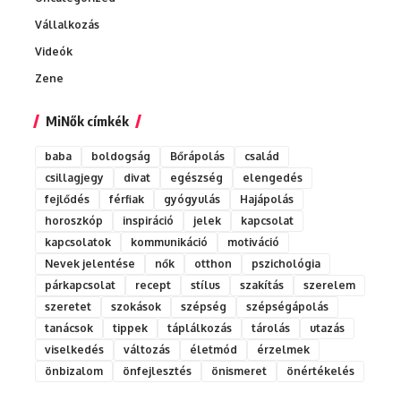
Vállalkozás
Videók
Zene
MiNők címkék
baba
boldogság
Bőrápolás
család
csillagjegy
divat
egészség
elengedés
fejlődés
férfiak
gyógyulás
Hajápolás
horoszkóp
inspiráció
jelek
kapcsolat
kapcsolatok
kommunikáció
motiváció
Nevek jelentése
nők
otthon
pszichológia
párkapcsolat
recept
stílus
szakítás
szerelem
szeretet
szokások
szépség
szépségápolás
tanácsok
tippek
táplálkozás
tárolás
utazás
viselkedés
változás
életmód
érzelmek
önbizalom
önfejlesztés
önismeret
önértékelés