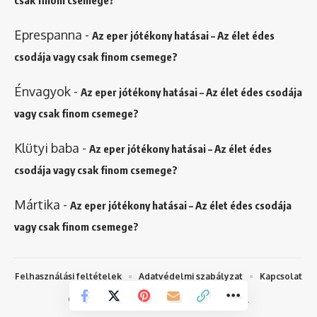
csak finom csemege?
Eprespanna
-
Az eper jótékony hatásai – Az élet édes
csodája vagy csak finom csemege?
Énvagyok
-
Az eper jótékony hatásai – Az élet édes csodája
vagy csak finom csemege?
Klütyi baba
-
Az eper jótékony hatásai – Az élet édes
csodája vagy csak finom csemege?
Mártika
-
Az eper jótékony hatásai – Az élet édes csodája
vagy csak finom csemege?
Felhasználási feltételek
Adatvédelmi szabályzat
Kapcsolat
© 2015-2025 Minok.hu. Minden jog fenntartva.