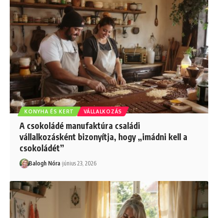
KONYHA ÉS KERT
VÁLLALKOZÁS
A csokoládé manufaktúra családi
vállalkozásként bizonyítja, hogy „imádni kell a
csokoládét”
Balogh Nóra
június 23, 2026