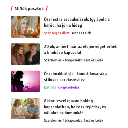
MiNők posztok
Őszi extra arcpakolások: Így ápold a
bőröd, ha jön a hideg
Szépség és divat
Test és Lélek
20 ok, amiért már az elején véget érhet
a bimbózó kapcsolat
Szerelem és Párkapcsolat
Test és Lélek
Őszi biciklitúrák – fonott kosarak a
stílusos kerekezéshez
Életmód
Kikapcsolódás
Akkor leszel igazán boldog
kapcsolatban, ha te is fejlődsz, és
vállalod az önmunkát
Szerelem és Párkapcsolat
Test és Lélek