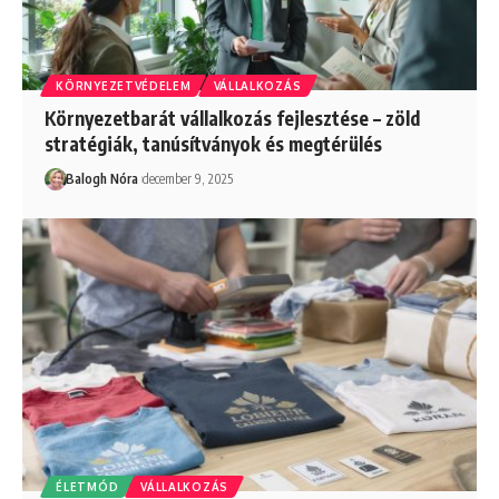
KÖRNYEZETVÉDELEM
VÁLLALKOZÁS
Környezetbarát vállalkozás fejlesztése – zöld
stratégiák, tanúsítványok és megtérülés
Balogh Nóra
december 9, 2025
ÉLETMÓD
VÁLLALKOZÁS