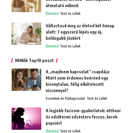
útmutató nőknek
Életmód
Test és Lélek
Változtasd meg az életed két hónap
alatt: 7 egyszerű lépés egy új,
boldogabb jövőért
Életmód
Test és Lélek
MiNők Top10 poszt
A „majdnem kapcsolat” csapdája:
Miért nem érdemes beérned egy
bizonytalan, félig elkötelezett
viszonnyal?
Szerelem és Párkapcsolat
Test és Lélek
A legjobb farizom-gyakorlatok: otthoni
és edzőtermi edzésterv feszes, kerek
popsiért
Életmód
Test és Lélek