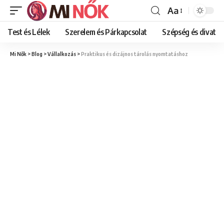
Aa
Font
Resizer
Test és Lélek
Szerelem és Párkapcsolat
Szépség és divat
Mi Nők
>
Blog
>
Vállalkozás
>
Praktikus és dizájnos tárolás nyomtatáshoz