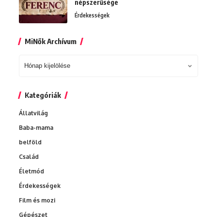
népszerűsége
Érdekességek
MiNők Archívum
MiNők
Archívum
Kategóriák
Állatvilág
Baba-mama
belföld
Család
Életmód
Érdekességek
Film és mozi
Gépészet