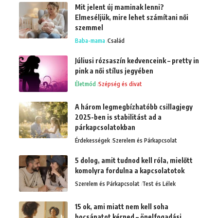
Mit jelent új maminak lenni?
Elmeséljük, mire lehet számítani női
szemmel
Baba-mama
Család
Júliusi rózsaszín kedvenceink – pretty in
pink a női stílus jegyében
Életmód
Szépség és divat
A három legmegbízhatóbb csillagjegy
2025-ben is stabilitást ad a
párkapcsolatokban
Érdekességek
Szerelem és Párkapcsolat
5 dolog, amit tudnod kell róla, mielőtt
komolyra fordulna a kapcsolatotok
Szerelem és Párkapcsolat
Test és Lélek
15 ok, ami miatt nem kell soha
bocsánatot kérned – önelfogadási