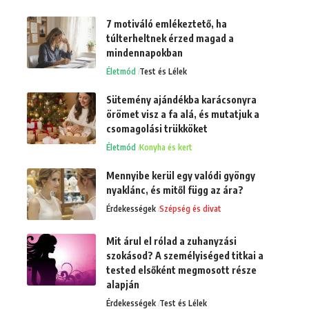
7 motiváló emlékeztető, ha
túlterheltnek érzed magad a
mindennapokban
Életmód
Test és Lélek
Sütemény ajándékba karácsonyra
örömet visz a fa alá, és mutatjuk a
csomagolási trükköket
Életmód
Konyha és kert
Mennyibe kerül egy valódi gyöngy
nyaklánc, és mitől függ az ára?
Érdekességek
Szépség és divat
Mit árul el rólad a zuhanyzási
szokásod? A személyiséged titkai a
tested elsőként megmosott része
alapján
Érdekességek
Test és Lélek