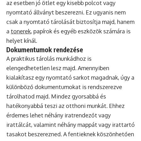
az esetben jó ötlet egy kisebb polcot vagy
nyomtató állványt beszerezni. Ez ugyanis nem
csak a nyomtató tárolását biztosítja majd, hanem
a
tonerek
, papírok és egyéb eszközök számára is
helyet kínál.
Dokumentumok rendezése
A praktikus tárolás munkádhoz is
elengedhetetlen lesz majd. Amennyiben
kialakítasz egy nyomtató sarkot magadnak, úgy a
különböző dokumentumokat is rendszerezve
tárolhatod majd. Mindez gyorsabbá és
hatékonyabbá teszi az otthoni munkát. Ehhez
érdemes lehet néhány iratrendezőt vagy
irattálcát, valamint néhány mappát vagy irattartó
tasakot beszerezned. A fentieknek köszönhetően