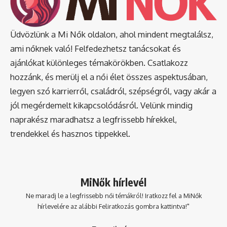
Üdvözlünk a Mi Nők oldalon, ahol mindent megtalálsz,
ami nőknek való! Felfedezhetsz tanácsokat és
ajánlókat különleges témakörökben. Csatlakozz
hozzánk, és merülj el a női élet összes aspektusában,
legyen szó karrierről, családról, szépségről, vagy akár a
jól megérdemelt kikapcsolódásról. Velünk mindig
naprakész maradhatsz a legfrissebb hírekkel,
trendekkel és hasznos tippekkel.
MiNők hírlevél
Ne maradj le a legfrissebb női témákról! Iratkozz fel a MiNők
hírlevelére az alábbi Feliratkozás gombra kattintva!"