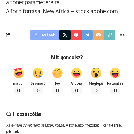
a toner paramétereire.
A fotó forrása: New Africa – stock.adobe.com
Facebook
Mit gondolsz?
Imádom
Szomorú
Joy
Vicces
Meglepő
Kacsintás
0
0
0
0
0
0
Hozzászólás
Az e-mail címet nem tesszük közzé.
A kötelező mezőket
*
karakterrel
jelöltük