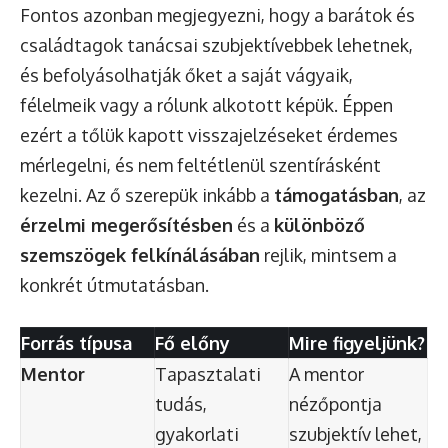
Fontos azonban megjegyezni, hogy a barátok és
családtagok tanácsai szubjektívebbek lehetnek,
és befolyásolhatják őket a saját vágyaik,
félelmeik vagy a rólunk alkotott képük. Éppen
ezért a tőlük kapott visszajelzéseket érdemes
mérlegelni, és nem feltétlenül szentírásként
kezelni. Az ő szerepük inkább a
támogatásban
, az
érzelmi megerősítésben
és a
különböző
szemszögek felkínálásában
rejlik, mintsem a
konkrét útmutatásban.
Forrás típusa
Fő előny
Mire figyeljünk?
Mentor
Tapasztalati
A mentor
tudás,
nézőpontja
gyakorlati
szubjektív lehet,