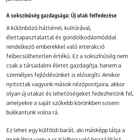
A sokszínűség gazdagsága: Új utak felfedezése
A különböző háttérrel, kultúrával,
élettapasztalattal és gondolkodásmóddal
rendelkező emberekkel való interakció
felbecsülhetetlen értékű. Ez a sokszínűség nem
csak a társadalmi életet gazdagítja, hanem a
személyes fejlődésünket is elősegíti. Amikor
nyitottak vagyunk mások nézőpontjaira, akkor
olyan új utakat és lehetőségeket fedezhetünk fel,
amelyekre a saját szűkebb körünkben sosem
bukkantunk volna rá.
Ez lehet egy külföldi barát, aki másképp látja a
munkához vagy a családhoz való hozzáállást,