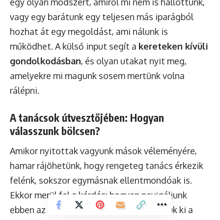
egy olyan módszert, amiről mi nem is hallottunk,
vagy egy barátunk egy teljesen más iparágból
hozhat át egy megoldást, ami nálunk is
működhet. A külső input segít a
kereteken kívüli
gondolkodásban
, és olyan utakat nyit meg,
amelyekre mi magunk sosem mertünk volna
rálépni.
A tanácsok útvesztőjében: Hogyan
válasszunk bölcsen?
Amikor nyitottak vagyunk mások véleményére,
hamar rájöhetünk, hogy rengeteg tanács érkezik
felénk, sokszor egymásnak ellentmondóak is.
Ekkor merül fel a kérdés: hogyan navigáljunk
ebben az útvesztőben? Hogyan válasszuk ki a