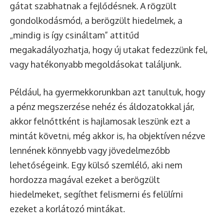
gátat szabhatnak a fejlődésnek. A rögzült
gondolkodásmód, a berögzült hiedelmek, a
„mindig is így csináltam” attitűd
megakadályozhatja, hogy új utakat fedezzünk fel,
vagy hatékonyabb megoldásokat találjunk.
Például, ha gyermekkorunkban azt tanultuk, hogy
a pénz megszerzése nehéz és áldozatokkal jár,
akkor felnőttként is hajlamosak leszünk ezt a
mintát követni, még akkor is, ha objektíven nézve
lennének könnyebb vagy jövedelmezőbb
lehetőségeink. Egy külső szemlélő, aki nem
hordozza magával ezeket a berögzült
hiedelmeket, segíthet felismerni és felülírni
ezeket a korlátozó mintákat.