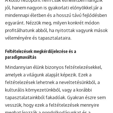
A külső nézőpont nem csak elméletben hangzik
jól, hanem nagyon is gyakorlati előnyökkel jár a
mindennapi életben és a hosszú távú fejlődésben
egyaránt. Nézzük meg, milyen konkrét módon
profitálhatunk abból, ha nyitottak vagyunk mások
véleményére és tapasztalataira.
Feltételezések megkérdőjelezése és a
paradigmaváltás
Mindannyian élünk bizonyos feltételezésekkel,
amelyek a világunk alapját képezik. Ezek a
feltételezések lehetnek a neveltetésünkből, a
kulturális környezetünkből, vagy a korábbi
tapasztalatainkból fakadóak. Gyakran észre sem
vesszük, hogy ezek a feltételezések mennyire
meghatározzák a gondolkodásunkat és a