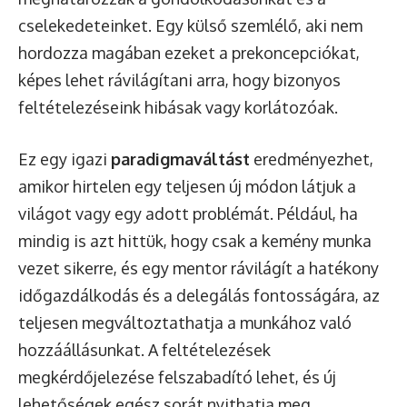
cselekedeteinket. Egy külső szemlélő, aki nem
hordozza magában ezeket a prekoncepciókat,
képes lehet rávilágítani arra, hogy bizonyos
feltételezéseink hibásak vagy korlátozóak.
Ez egy igazi
paradigmaváltást
eredményezhet,
amikor hirtelen egy teljesen új módon látjuk a
világot vagy egy adott problémát. Például, ha
mindig is azt hittük, hogy csak a kemény munka
vezet sikerre, és egy mentor rávilágít a hatékony
időgazdálkodás és a delegálás fontosságára, az
teljesen megváltoztathatja a munkához való
hozzáállásunkat. A feltételezések
megkérdőjelezése felszabadító lehet, és új
lehetőségek egész sorát nyithatja meg.