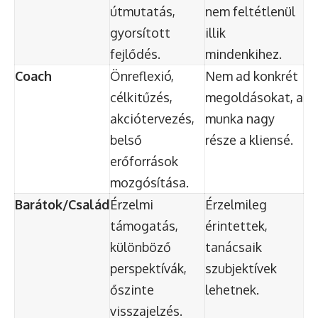
útmutatás,
nem feltétlenül
gyorsított
illik
fejlődés.
mindenkihez.
Coach
Önreflexió,
Nem ad konkrét
célkitűzés,
megoldásokat, a
akciótervezés,
munka nagy
belső
része a kliensé.
erőforrások
mozgósítása.
Barátok/Család
Érzelmi
Érzelmileg
támogatás,
érintettek,
különböző
tanácsaik
perspektívák,
szubjektívek
őszinte
lehetnek.
visszajelzés.