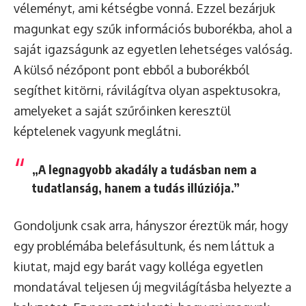
véleményt, ami kétségbe vonná. Ezzel bezárjuk
magunkat egy szűk információs buborékba, ahol a
saját igazságunk az egyetlen lehetséges valóság.
A külső nézőpont pont ebből a buborékból
segíthet kitörni, rávilágítva olyan aspektusokra,
amelyeket a saját szűrőinken keresztül
képtelenek vagyunk meglátni.
„A legnagyobb akadály a tudásban nem a
tudatlanság, hanem a tudás illúziója.”
Gondoljunk csak arra, hányszor éreztük már, hogy
egy problémába belefásultunk, és nem láttuk a
kiutat, majd egy barát vagy kolléga egyetlen
mondatával teljesen új megvilágításba helyezte a