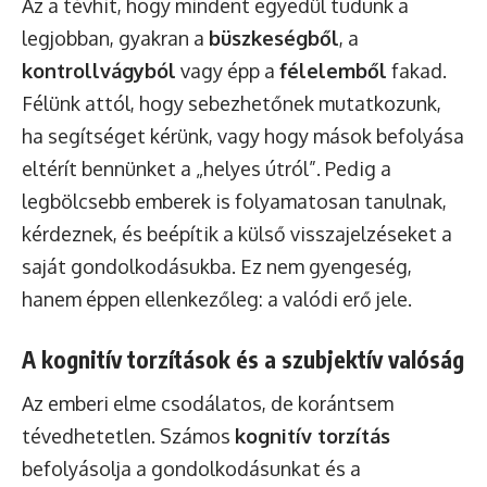
Az a tévhit, hogy mindent egyedül tudunk a
legjobban, gyakran a
büszkeségből
, a
kontrollvágyból
vagy épp a
félelemből
fakad.
Félünk attól, hogy sebezhetőnek mutatkozunk,
ha segítséget kérünk, vagy hogy mások befolyása
eltérít bennünket a „helyes útról”. Pedig a
legbölcsebb emberek is folyamatosan tanulnak,
kérdeznek, és beépítik a külső visszajelzéseket a
saját gondolkodásukba. Ez nem gyengeség,
hanem éppen ellenkezőleg: a valódi erő jele.
A kognitív torzítások és a szubjektív valóság
Az emberi elme csodálatos, de korántsem
tévedhetetlen. Számos
kognitív torzítás
befolyásolja a gondolkodásunkat és a