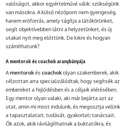
valóságot, akkor egyértelművé válik: szükségünk
van másokra. A külső nézőpont nem gyengeség,
hanem erőforrás, amely tágítja a látókörünket,
segít objektívebben látni a helyzetünket, és új
utakat nyit meg előttünk. De kikre és hogyan
számíthatunk?
A mentorok és coachok aranybányája
A
mentorok
és
coachok
olyan szakemberek, akik
célzottan arra specializálódtak, hogy segítsék az
embereket a fejlődésben és a céljaik elérésében.
Egy mentor olyan valaki, aki már bejárta azt az
utat, amin mi most indulunk, és megosztja velünk
a tapasztalatait, tudását, gyakorlati tanácsait.
Ők azok, akik rávilágíthatnak a buktatókra, és