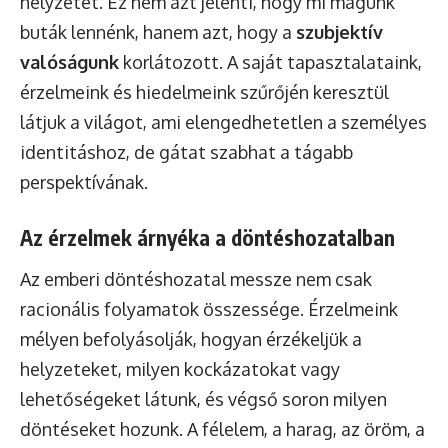
helyzetet. Ez nem azt jelenti, hogy mi magunk
buták lennénk, hanem azt, hogy a
szubjektív
valóságunk
korlátozott. A saját tapasztalataink,
érzelmeink és hiedelmeink szűrőjén keresztül
látjuk a világot, ami elengedhetetlen a személyes
identitáshoz, de gátat szabhat a tágabb
perspektívának.
Az érzelmek árnyéka a döntéshozatalban
Az emberi döntéshozatal messze nem csak
racionális folyamatok összessége. Érzelmeink
mélyen befolyásolják, hogyan érzékeljük a
helyzeteket, milyen kockázatokat vagy
lehetőségeket látunk, és végső soron milyen
döntéseket hozunk. A félelem, a harag, az öröm, a