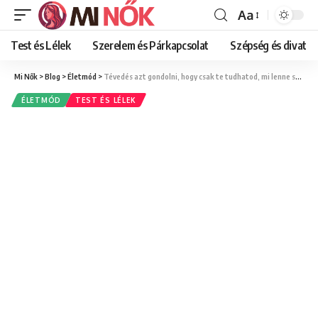
Aa
Font
Resizer
Test és Lélek
Szerelem és Párkapcsolat
Szépség és divat
Mi Nők
>
Blog
>
Életmód
>
Tévedés azt gondolni, hogy csak te tudhatod, mi lenne számodra a legjobb
ÉLETMÓD
TEST ÉS LÉLEK