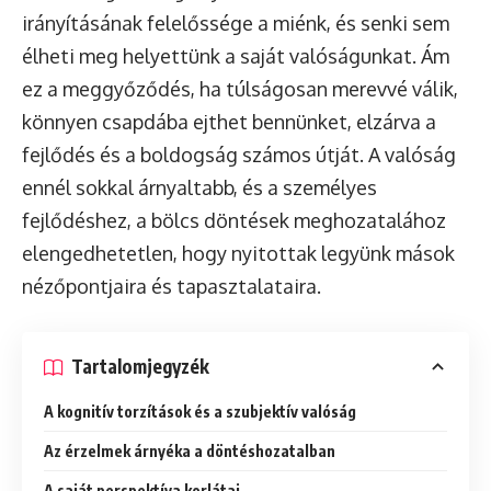
irányításának felelőssége a miénk, és senki sem
élheti meg helyettünk a saját valóságunkat. Ám
ez a meggyőződés, ha túlságosan merevvé válik,
könnyen csapdába ejthet bennünket, elzárva a
fejlődés és a boldogság számos útját. A valóság
ennél sokkal árnyaltabb, és a személyes
fejlődéshez, a bölcs döntések meghozatalához
elengedhetetlen, hogy nyitottak legyünk mások
nézőpontjaira és tapasztalataira.
Tartalomjegyzék
A kognitív torzítások és a szubjektív valóság
Az érzelmek árnyéka a döntéshozatalban
A saját perspektíva korlátai