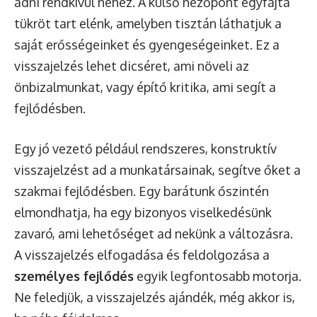
adni rendkívül nehéz. A külső nézőpont egyfajta
tükröt tart elénk, amelyben tisztán láthatjuk a
saját erősségeinket és gyengeségeinket. Ez a
visszajelzés lehet dicséret, ami növeli az
önbizalmunkat, vagy építő kritika, ami segít a
fejlődésben.
Egy jó vezető például rendszeres, konstruktív
visszajelzést ad a munkatársainak, segítve őket a
szakmai fejlődésben. Egy barátunk őszintén
elmondhatja, ha egy bizonyos viselkedésünk
zavaró, ami lehetőséget ad nekünk a változásra.
A visszajelzés elfogadása és feldolgozása a
személyes fejlődés
egyik legfontosabb motorja.
Ne feledjük, a visszajelzés ajándék, még akkor is,