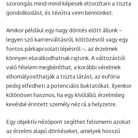
szorongás mind-mind képesek eltorzítani a tiszta
gondolkodást, és tévútra vinni bennünket.
Amikor például egy nagy döntés előtt állunk –
legyen szó karrierváltásról, költözésről vagy egy
fontos párkapcsolati lépésről –, az érzelmek
könnyen eluralkodhatnak rajtunk. A változástól
való félelem megbéníthat, a korábbi sérelmek
elhomályosíthatják a tiszta látást, az eufória
pedig elfedheti a potenciális buktatókat. Ilyenkor
különösen hasznos, ha egy kívülálló, érzelmileg
kevésbé érintett személy néz rá a helyzetre.
Egy objektív nézőpont segíthet felismerni azokat
az érzelmi alapú döntéseket, amelyek hosszú