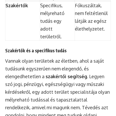
Szakértők
Specifikus,
Fókuszáltak,
mélyreható
nem feltétlenül
tudás egy
látják az egész
adott
élethelyzetet.
területről.
Szakértők és a specifikus tudás
Vannak olyan területek az életben, ahol a saját
tudásunk egyszerűen nem elegendő, és
elengedhetetlen a
szakértői segítség
. Legyen
szó jogi, pénzügyi, egészségügyi vagy műszaki
kérdésekről, egy adott terület specialistája olyan
mélyreható tudással és tapasztalattal
rendelkezik, amivel mi magunk nem. Tévedés azt
gondolni, hogy mindent meg tudunk oldani