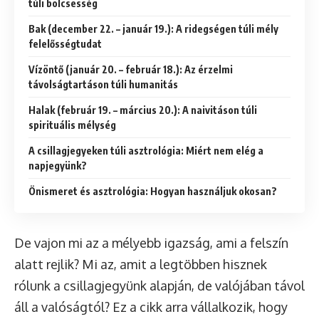
túli bölcsesség
Bak (december 22. – január 19.): A ridegségen túli mély
felelősségtudat
Vízöntő (január 20. – február 18.): Az érzelmi
távolságtartáson túli humanitás
Halak (február 19. – március 20.): A naivitáson túli
spirituális mélység
A csillagjegyeken túli asztrológia: Miért nem elég a
napjegyünk?
Önismeret és asztrológia: Hogyan használjuk okosan?
De vajon mi az a mélyebb igazság, ami a felszín
alatt rejlik? Mi az, amit a legtöbben hisznek
rólunk a csillagjegyünk alapján, de valójában távol
áll a valóságtól? Ez a cikk arra vállalkozik, hogy