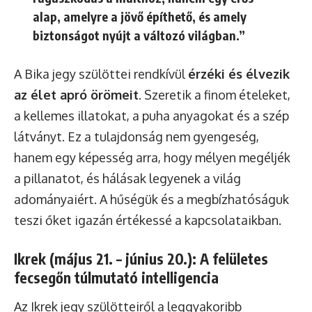
alap, amelyre a jövő építhető, és amely
biztonságot nyújt a változó világban.”
A Bika jegy szülöttei rendkívül
érzéki és élvezik
az élet apró örömeit
. Szeretik a finom ételeket,
a kellemes illatokat, a puha anyagokat és a szép
látványt. Ez a tulajdonság nem gyengeség,
hanem egy képesség arra, hogy mélyen megéljék
a pillanatot, és hálásak legyenek a világ
adományaiért. A hűségük és a megbízhatóságuk
teszi őket igazán értékessé a kapcsolataikban.
Ikrek (május 21. – június 20.): A felületes
fecsegőn túlmutató intelligencia
Az Ikrek jegy szülötteiről a leggyakoribb