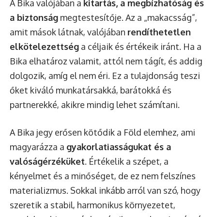
A Bika valójában a
kitartás, a megbízhatóság és
a biztonság
megtestesítője. Az a „makacsság”,
amit mások látnak, valójában
rendíthetetlen
elkötelezettség
a céljaik és értékeik iránt. Ha a
Bika elhatároz valamit, attól nem tágít, és addig
dolgozik, amíg el nem éri. Ez a tulajdonság teszi
őket kiváló munkatársakká, barátokká és
partnerekké, akikre mindig lehet számítani.
A Bika jegy erősen kötődik a Föld elemhez, ami
magyarázza a
gyakorlatiasságukat és a
valóságérzéküket
. Értékelik a szépet, a
kényelmet és a minőséget, de ez nem felszínes
materializmus. Sokkal inkább arról van szó, hogy
szeretik a stabil, harmonikus környezetet,