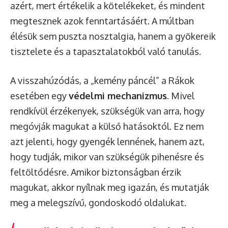
azért, mert értékelik a kötelékeket, és mindent
megtesznek azok fenntartásáért. A múltban
élésük sem puszta nosztalgia, hanem a gyökereik
tisztelete és a tapasztalatokból való tanulás.
A visszahúzódás, a „kemény páncél” a Rákok
esetében egy
védelmi mechanizmus
. Mivel
rendkívül érzékenyek, szükségük van arra, hogy
megóvják magukat a külső hatásoktól. Ez nem
azt jelenti, hogy gyengék lennének, hanem azt,
hogy tudják, mikor van szükségük pihenésre és
feltöltődésre. Amikor biztonságban érzik
magukat, akkor nyílnak meg igazán, és mutatják
meg a melegszívű, gondoskodó oldalukat.