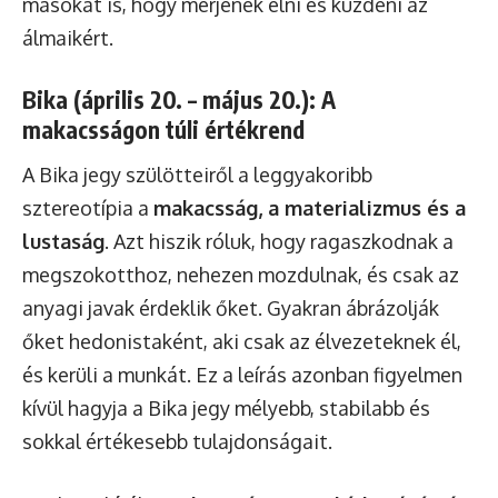
másokat is, hogy merjenek élni és küzdeni az
álmaikért.
Bika (április 20. – május 20.): A
makacsságon túli értékrend
A Bika jegy szülötteiről a leggyakoribb
sztereotípia a
makacsság, a materializmus és a
lustaság
. Azt hiszik róluk, hogy ragaszkodnak a
megszokotthoz, nehezen mozdulnak, és csak az
anyagi javak érdeklik őket. Gyakran ábrázolják
őket hedonistaként, aki csak az élvezeteknek él,
és kerüli a munkát. Ez a leírás azonban figyelmen
kívül hagyja a Bika jegy mélyebb, stabilabb és
sokkal értékesebb tulajdonságait.