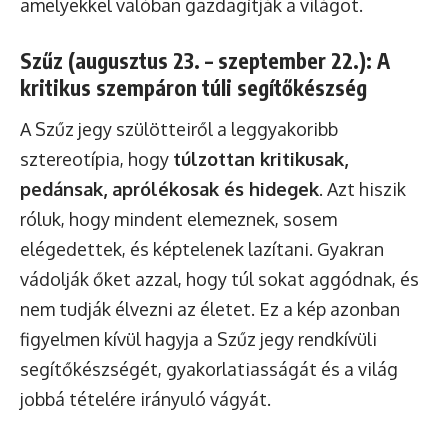
amelyekkel valóban gazdagítják a világot.
Szűz (augusztus 23. – szeptember 22.): A
kritikus szempáron túli segítőkészség
A Szűz jegy szülötteiről a leggyakoribb
sztereotípia, hogy
túlzottan kritikusak,
pedánsak, aprólékosak és hidegek
. Azt hiszik
róluk, hogy mindent elemeznek, sosem
elégedettek, és képtelenek lazítani. Gyakran
vádolják őket azzal, hogy túl sokat aggódnak, és
nem tudják élvezni az életet. Ez a kép azonban
figyelmen kívül hagyja a Szűz jegy rendkívüli
segítőkészségét, gyakorlatiasságát és a világ
jobbá tételére irányuló vágyát.