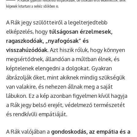
A Rákok gyakran rendkívül empatikusak, de titokban erős védelmezők, akik
képesek kitartani a nehéz időkben is.
A Rák jegy szülötteiről a legelterjedtebb
elképzelés, hogy
túlságosan érzelmesek,
ragaszkodóak, „nyafogósak” és
visszahúzódóak
. Azt hiszik róluk, hogy könnyen
megsértődnek, állandóan a múltban élnek, és
képtelenek elengedni a dolgokat. Gyakran
ábrázolják őket, mint akiknek mindig szükségük
van valakire, és nehezen állnak meg a saját
lábukon. Ez a kép azonban figyelmen kívül hagyja
a Rák jegy belső erejét, védelmező természetét
és rendkívüli empátiáját.
A Rák valójában a
gondoskodás, az empátia és a