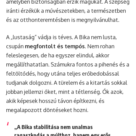
amelyben biztonságban érzik magukat. A szépség
iránti érzékük a művészetekben, a természetben
és az otthonteremtésben is megnyilvánulhat.
A „lustaság” vádja is téves. A Bika nem lusta,
csupán
megfontolt és tempós
. Nem rohan
feleslegesen, de ha egyszer elindul, akkor
megállíthatatlan. Számukra fontos a pihenés és a
feltöltődés, hogy utána teljes erőbedobással
tudjanak dolgozni. A türelem és a kitartás sokkal
jobban jellemzi őket, mint a tétlenség. Ők azok,
akik képesek hosszú távon építkezni, és
megalapozott döntéseket hozni.
„A Bika stabilitása nem unalmas
ragaszkodás a múlthoz, hanem egy erős