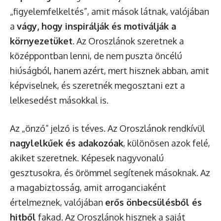
„figyelemfelkeltés”, amit mások látnak, valójában
a
vágy, hogy inspirálják és motiválják a
környezetüket
. Az Oroszlánok szeretnek a
középpontban lenni, de nem puszta öncélú
hiúságból, hanem azért, mert hisznek abban, amit
képviselnek, és szeretnék megosztani ezt a
lelkesedést másokkal is.
Az „önző” jelző is téves. Az Oroszlánok rendkívül
nagylelkűek és adakozóak
, különösen azok felé,
akiket szeretnek. Képesek nagyvonalú
gesztusokra, és örömmel segítenek másoknak. Az
a magabiztosság, amit arroganciaként
értelmeznek, valójában
erős önbecsülésből és
hitből
fakad. Az Oroszlánok hisznek a saját