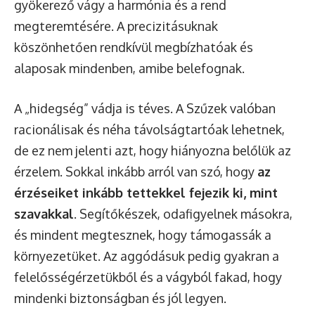
gyökerező vágy a harmónia és a rend
megteremtésére. A precizitásuknak
köszönhetően rendkívül megbízhatóak és
alaposak mindenben, amibe belefognak.
A „hidegség” vádja is téves. A Szűzek valóban
racionálisak és néha távolságtartóak lehetnek,
de ez nem jelenti azt, hogy hiányozna belőlük az
érzelem. Sokkal inkább arról van szó, hogy
az
érzéseiket inkább tettekkel fejezik ki, mint
szavakkal
. Segítőkészek, odafigyelnek másokra,
és mindent megtesznek, hogy támogassák a
környezetüket. Az aggódásuk pedig gyakran a
felelősségérzetükből és a vágyból fakad, hogy
mindenki biztonságban és jól legyen.