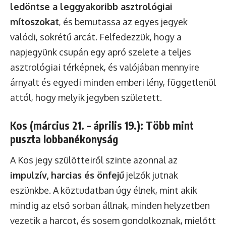
ledöntse a leggyakoribb asztrológiai
mítoszokat
, és bemutassa az egyes jegyek
valódi, sokrétű arcát. Felfedezzük, hogy a
napjegyünk csupán egy apró szelete a teljes
asztrológiai térképnek, és valójában mennyire
árnyalt és egyedi minden emberi lény, függetlenül
attól, hogy melyik jegyben született.
Kos (március 21. – április 19.): Több mint
puszta lobbanékonyság
A Kos jegy szülötteiről szinte azonnal az
impulzív, harcias és önfejű
jelzők jutnak
eszünkbe. A köztudatban úgy élnek, mint akik
mindig az első sorban állnak, minden helyzetben
vezetik a harcot, és sosem gondolkoznak, mielőtt