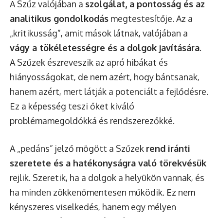
A Szűz valójában a
szolgálat, a pontosság és az
analitikus gondolkodás
megtestesítője. Az a
„kritikusság”, amit mások látnak, valójában a
vágy a tökéletességre és a dolgok javítására
.
A Szűzek észreveszik az apró hibákat és
hiányosságokat, de nem azért, hogy bántsanak,
hanem azért, mert látják a potenciált a fejlődésre.
Ez a képesség teszi őket kiváló
problémamegoldókká és rendszerezőkké.
A „pedáns” jelző mögött a Szűzek
rend iránti
szeretete és a hatékonyságra való törekvésük
rejlik. Szeretik, ha a dolgok a helyükön vannak, és
ha minden zökkenőmentesen működik. Ez nem
kényszeres viselkedés, hanem egy mélyen