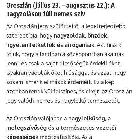
Oroszlán (július 23. – augusztus 22.): A
nagyzoláson túli nemes szív
Az Oroszlán jegy szülötteiről a legelterjedtebb
sztereotípia, hogy
nagyzolóak, önzőek,
figyelemfelkeltők és arrogánsak
. Azt hiszik
róluk, hogy állandóan a középpontban akarnak
lenni, és csak a saját dicsőségük érdekli őket.
Gyakran vádolják őket hiúsággal és azzal, hogy
sosem ismerik el mások érdemeit. Ez a kép
azonban rendkívül felszínes, és elrejti az Oroszlán
jegy valódi, nemes és nagylelkű természetét.
Az Oroszlán valójában a
nagylelkűség, a
melegszívűség és a természetes vezetői
képességek
megtestesítője. Az a