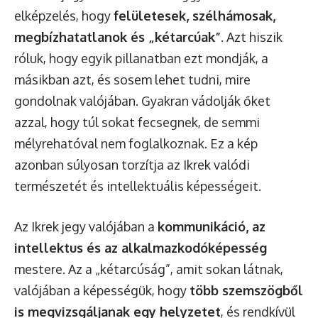
elképzelés, hogy
felületesek, szélhámosak,
megbízhatatlanok és „kétarcúak”
. Azt hiszik
róluk, hogy egyik pillanatban ezt mondják, a
másikban azt, és sosem lehet tudni, mire
gondolnak valójában. Gyakran vádolják őket
azzal, hogy túl sokat fecsegnek, de semmi
mélyrehatóval nem foglalkoznak. Ez a kép
azonban súlyosan torzítja az Ikrek valódi
természetét és intellektuális képességeit.
Az Ikrek jegy valójában a
kommunikáció, az
intellektus és az alkalmazkodóképesség
mestere. Az a „kétarcúság”, amit sokan látnak,
valójában a képességük, hogy
több szemszögből
is megvizsgáljanak egy helyzetet
, és rendkívül