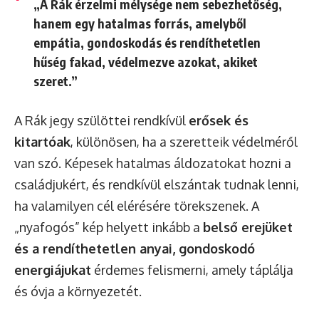
„A Rák érzelmi mélysége nem sebezhetőség,
hanem egy hatalmas forrás, amelyből
empátia, gondoskodás és rendíthetetlen
hűség fakad, védelmezve azokat, akiket
szeret.”
A Rák jegy szülöttei rendkívül
erősek és
kitartóak
, különösen, ha a szeretteik védelméről
van szó. Képesek hatalmas áldozatokat hozni a
családjukért, és rendkívül elszántak tudnak lenni,
ha valamilyen cél elérésére törekszenek. A
„nyafogós” kép helyett inkább a
belső erejüket
és a rendíthetetlen anyai, gondoskodó
energiájukat
érdemes felismerni, amely táplálja
és óvja a környezetét.