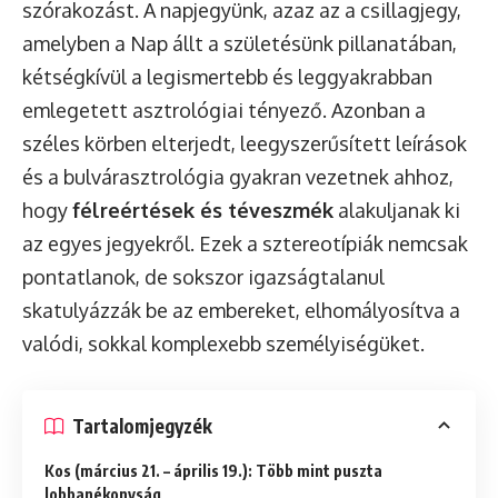
szórakozást. A napjegyünk, azaz az a csillagjegy,
amelyben a Nap állt a születésünk pillanatában,
kétségkívül a legismertebb és leggyakrabban
emlegetett asztrológiai tényező. Azonban a
széles körben elterjedt, leegyszerűsített leírások
és a bulvárasztrológia gyakran vezetnek ahhoz,
hogy
félreértések és téveszmék
alakuljanak ki
az egyes jegyekről. Ezek a sztereotípiák nemcsak
pontatlanok, de sokszor igazságtalanul
skatulyázzák be az embereket, elhomályosítva a
valódi, sokkal komplexebb személyiségüket.
Tartalomjegyzék
Kos (március 21. – április 19.): Több mint puszta
lobbanékonyság