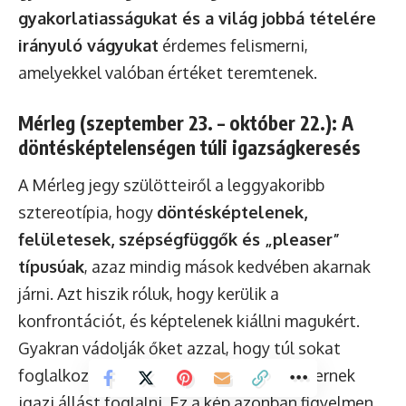
gyakorlatiasságukat és a világ jobbá tételére
irányuló vágyukat
érdemes felismerni,
amelyekkel valóban értéket teremtenek.
Mérleg (szeptember 23. – október 22.): A
döntésképtelenségen túli igazságkeresés
A Mérleg jegy szülötteiről a leggyakoribb
sztereotípia, hogy
döntésképtelenek,
felületesek, szépségfüggők és „pleaser”
típusúak
, azaz mindig mások kedvében akarnak
járni. Azt hiszik róluk, hogy kerülik a
konfrontációt, és képtelenek kiállni magukért.
Gyakran vádolják őket azzal, hogy túl sokat
foglalkoznak a külsőségekkel, és nem mernek
igazi állást foglalni. Ez a kép azonban figyelmen