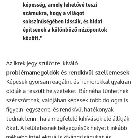
képesség, amely lehetővé teszi
számukra, hogy a világot
sokszínűségében lássák, és hidat
építsenek a különböző nézőpontok
között.”
Az Ikrek jegy szülöttei kiváló
problémamegoldók és rendkívül szellemesek
.
Képesek gyorsan reagálni, és humorukkal gyakran
oldják a feszült helyzeteket. Bár néha tűnhetnek
szétszórtnak, valójában képesek több dologra is
figyelni egyszerre, és rendkívül hatékonyak
tudnak lenni, ha a megfelelő kihívások elé állítják
őket. A felületesnek bélyegzésük helyett inkább
mélyebb intellektuális kíváncsiságukat és