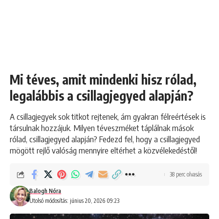
Mi téves, amit mindenki hisz rólad,
legalábbis a csillagjegyed alapján?
A csillagjegyek sok titkot rejtenek, ám gyakran félreértések is
társulnak hozzájuk. Milyen téveszméket táplálnak mások
rólad, csillagjegyed alapján? Fedezd fel, hogy a csillagjegyed
mögött rejlő valóság mennyire eltérhet a közvélekedéstől!
38 perc olvasás
Balogh Nóra
Utolsó módosítás: június 20, 2026 09:23