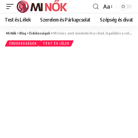
Aa
Font
Resizer
Test és Lélek
Szerelem és Párkapcsolat
Szépség és divat
Mi Nők
>
Blog
>
Érdekességek
>
Mi téves, amit mindenki hisz rólad, legalábbis a csillagjegyed alapján?
ÉRDEKESSÉGEK
TEST ÉS LÉLEK