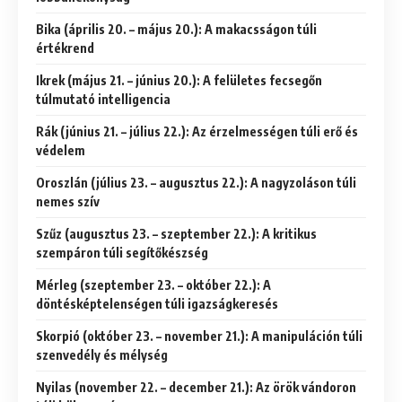
Bika (április 20. – május 20.): A makacsságon túli
értékrend
Ikrek (május 21. – június 20.): A felületes fecsegőn
túlmutató intelligencia
Rák (június 21. – július 22.): Az érzelmességen túli erő és
védelem
Oroszlán (július 23. – augusztus 22.): A nagyzoláson túli
nemes szív
Szűz (augusztus 23. – szeptember 22.): A kritikus
szempáron túli segítőkészség
Mérleg (szeptember 23. – október 22.): A
döntésképtelenségen túli igazságkeresés
Skorpió (október 23. – november 21.): A manipuláción túli
szenvedély és mélység
Nyilas (november 22. – december 21.): Az örök vándoron