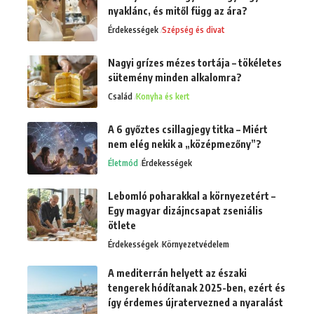
nyaklánc, és mitől függ az ára?
Érdekességek
Szépség és divat
Nagyi grízes mézes tortája – tökéletes
sütemény minden alkalomra?
Család
Konyha és kert
A 6 győztes csillagjegy titka – Miért
nem elég nekik a „középmezőny”?
Életmód
Érdekességek
Lebomló poharakkal a környezetért –
Egy magyar dizájncsapat zseniális
ötlete
Érdekességek
Környezetvédelem
A mediterrán helyett az északi
tengerek hódítanak 2025-ben, ezért és
így érdemes újratervezned a nyaralást