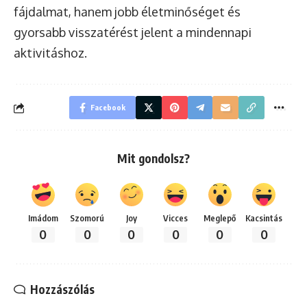
fájdalmat, hanem jobb életminőséget és
gyorsabb visszatérést jelent a mindennapi
aktivitáshoz.
Facebook
Mit gondolsz?
Imádom
Szomorú
Joy
Vicces
Meglepő
Kacsintás
0
0
0
0
0
0
Hozzászólás