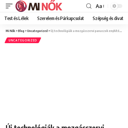
Aa
Font
Resizer
Test és Lélek
Szerelem és Párkapcsolat
Szépség és divat
Mi Nők
>
Blog
>
Uncategorized
>
Új technológiák a mozgásszervi panaszok enyhítésében
UNCATEGORIZED
Új technológiák a mozgásszervi