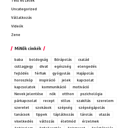
Test és Lélek
Uncategorized
Vállalkozás
Videók
Zene
MiNők címkék
baba
boldogság
Bőrápolás
család
csillagjegy
divat
egészség
elengedés
fejlődés
férfiak
gyógyulás
Hajápolás
horoszkóp
inspiráció
jelek
kapcsolat
kapcsolatok
kommunikáció
motiváció
Nevek jelentése
nők
otthon
pszichológia
párkapcsolat
recept
stílus
szakítás
szerelem
szeretet
szokások
szépség
szépségápolás
tanácsok
tippek
táplálkozás
tárolás
utazás
viselkedés
változás
életmód
érzelmek