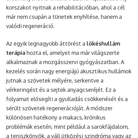
korszakot nyitnak a rehabilitációban, ahol a cél
már nem csupán a tünetek enyhítése, hanem a
valódi regeneráció.
Az egyik legnagyobb áttörést a
lökéshullám
terápia
hozta el, amelyet ma már világszerte
alkalmaznak a mozgásszervi gyógyászatban. A
kezelés során
nagy energiájú akusztikus hullámok
jutnak a szövetek mélyére
, serkentve a
vérkeringést és a sejtek anyagcseréjét. Ez a
folyamat elősegíti a gyulladás csökkenését és a
sérült szövetek regenerációját. A módszer
különösen hatékony a makacs, krónikus
problémák esetén, mint például a sarokfájdalom,
a teniszkönyök, a váll ütközési szindróma vagy az