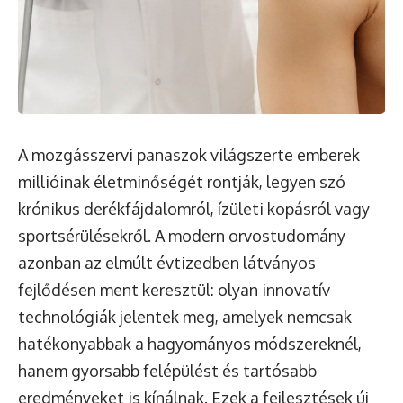
A mozgásszervi panaszok világszerte emberek
millióinak életminőségét rontják, legyen szó
krónikus derékfájdalomról, ízületi kopásról vagy
sportsérülésekről. A modern orvostudomány
azonban az elmúlt évtizedben látványos
fejlődésen ment keresztül: olyan innovatív
technológiák jelentek meg, amelyek nemcsak
hatékonyabbak a hagyományos módszereknél,
hanem gyorsabb felépülést és tartósabb
eredményeket is kínálnak. Ezek a fejlesztések új