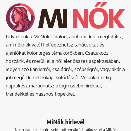
Üdvözlünk a Mi Nők oldalon, ahol mindent megtalálsz,
ami nőknek való! Felfedezhetsz tanácsokat és
ajánlókat különleges témakörökben. Csatlakozz
hozzánk, és merülj el a női élet összes aspektusában,
legyen szó karrierről, családról, szépségről, vagy akár a
jól megérdemelt kikapcsolódásról. Velünk mindig
naprakész maradhatsz a legfrissebb hírekkel,
trendekkel és hasznos tippekkel.
MiNők hírlevél
Ne maradj le a legfrissebb női témákról! Iratkozz fel a MiNők