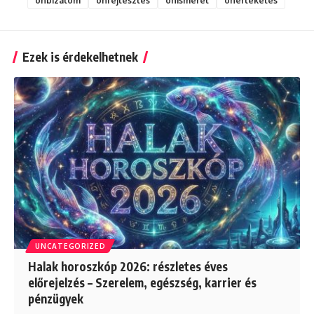
önbizalom
önfejlesztés
önismeret
önértékelés
Ezek is érdekelhetnek
UNCATEGORIZED
Halak horoszkóp 2026: részletes éves
előrejelzés – Szerelem, egészség, karrier és
pénzügyek