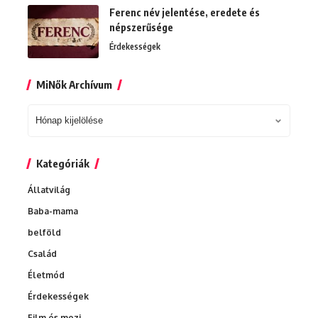
Ferenc név jelentése, eredete és
népszerűsége
Érdekességek
MiNők Archívum
MiNők
Archívum
Kategóriák
Állatvilág
Baba-mama
belföld
Család
Életmód
Érdekességek
Film és mozi