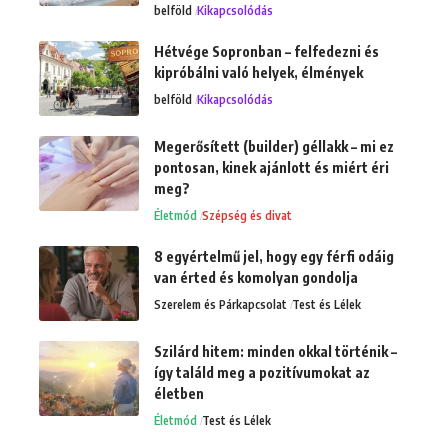
belföld
Kikapcsolódás
Hétvége Sopronban – felfedezni és
kipróbálni való helyek, élmények
belföld
Kikapcsolódás
Megerősített (builder) géllakk – mi ez
pontosan, kinek ajánlott és miért éri
meg?
Életmód
Szépség és divat
8 egyértelmű jel, hogy egy férfi odáig
van érted és komolyan gondolja
Szerelem és Párkapcsolat
Test és Lélek
Szilárd hitem: minden okkal történik –
így találd meg a pozitívumokat az
életben
Életmód
Test és Lélek