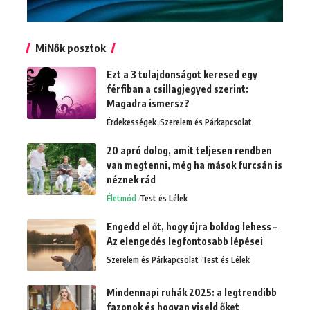
MiNők posztok
Ezt a 3 tulajdonságot keresed egy
férfiban a csillagjegyed szerint:
Magadra ismersz?
Érdekességek
Szerelem és Párkapcsolat
20 apró dolog, amit teljesen rendben
van megtenni, még ha mások furcsán is
néznek rád
Életmód
Test és Lélek
Engedd el őt, hogy újra boldog lehess –
Az elengedés legfontosabb lépései
Szerelem és Párkapcsolat
Test és Lélek
Mindennapi ruhák 2025: a legtrendibb
fazonok és hogyan viseld őket