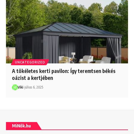
UNCATEGORIZED
A tökéletes kerti pavilon: Így teremtsen békés
oázist a kertjében
Viki
július 6, 2025
MiNők.hu