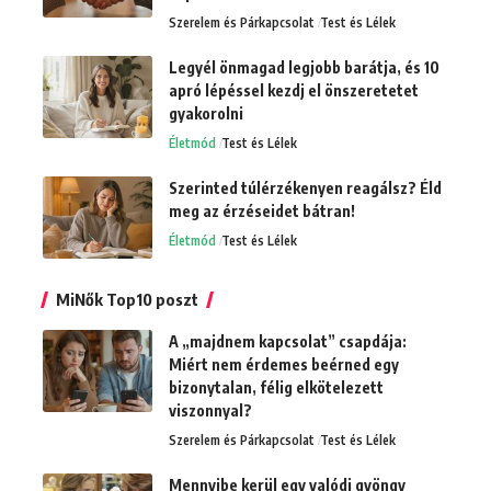
Szerelem és Párkapcsolat
Test és Lélek
Legyél önmagad legjobb barátja, és 10
apró lépéssel kezdj el önszeretetet
gyakorolni
Életmód
Test és Lélek
Szerinted túlérzékenyen reagálsz? Éld
meg az érzéseidet bátran!
Életmód
Test és Lélek
MiNők Top10 poszt
A „majdnem kapcsolat” csapdája:
Miért nem érdemes beérned egy
bizonytalan, félig elkötelezett
viszonnyal?
Szerelem és Párkapcsolat
Test és Lélek
Mennyibe kerül egy valódi gyöngy