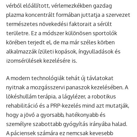
vérből előállított, vérlemezkékben gazdag
plazma koncentrált formában juttatja a szervezet
természetes növekedési faktorait a sérült
területre. Ez a módszer különösen sportolók
körében terjedt el, de ma már széles körben
alkalmazzák ízületi kopások, íngyulladások és
izomsérülések kezelésére is.
A modern technológiák tehát új távlatokat
nyitnak a mozgásszervi panaszok kezelésében. A
lökéshullám terápia, a lágylézer, a robotikus
rehabilitáció és a PRP-kezelés mind azt mutatják,
hogy a jövő a gyorsabb, hatékonyabb és
személyre szabottabb gyógyítás irányába halad.
A páciensek számára ez nemcsak kevesebb