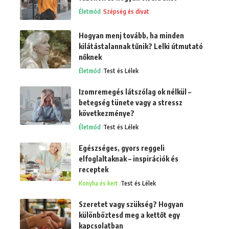
Életmód
Szépség és divat
Hogyan menj tovább, ha minden
kilátástalannak tűnik? Lelki útmutató
nőknek
Életmód
Test és Lélek
Izomremegés látszólag ok nélkül –
betegség tünete vagy a stressz
következménye?
Életmód
Test és Lélek
Egészséges, gyors reggeli
elfoglaltaknak – inspirációk és
receptek
Konyha és kert
Test és Lélek
Szeretet vagy szükség? Hogyan
különböztesd meg a kettőt egy
kapcsolatban