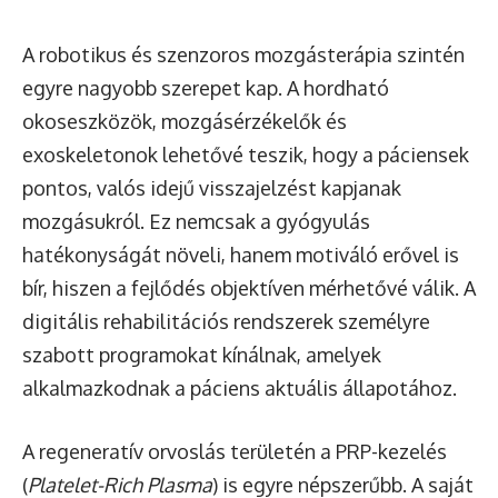
A robotikus és szenzoros mozgásterápia szintén
egyre nagyobb szerepet kap. A hordható
okoseszközök, mozgásérzékelők és
exoskeletonok lehetővé teszik, hogy a páciensek
pontos, valós idejű visszajelzést kapjanak
mozgásukról. Ez nemcsak a gyógyulás
hatékonyságát növeli, hanem motiváló erővel is
bír, hiszen a fejlődés objektíven mérhetővé válik. A
digitális rehabilitációs rendszerek személyre
szabott programokat kínálnak, amelyek
alkalmazkodnak a páciens aktuális állapotához.
A regeneratív orvoslás területén a PRP-kezelés
(
Platelet-Rich Plasma
) is egyre népszerűbb. A saját