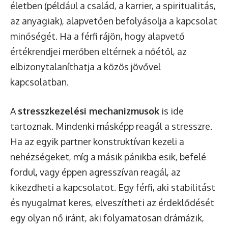
életben (például a család, a karrier, a spiritualitás,
az anyagiak), alapvetően befolyásolja a kapcsolat
minőségét. Ha a férfi rájön, hogy alapvető
értékrendjei merőben eltérnek a nőétől, az
elbizonytalaníthatja a közös jövővel
kapcsolatban.
A
stresszkezelési mechanizmusok
is ide
tartoznak. Mindenki másképp reagál a stresszre.
Ha az egyik partner konstruktívan kezeli a
nehézségeket, míg a másik pánikba esik, befelé
fordul, vagy éppen agresszívan reagál, az
kikezdheti a kapcsolatot. Egy férfi, aki stabilitást
és nyugalmat keres, elveszítheti az érdeklődését
egy olyan nő iránt, aki folyamatosan drámázik,