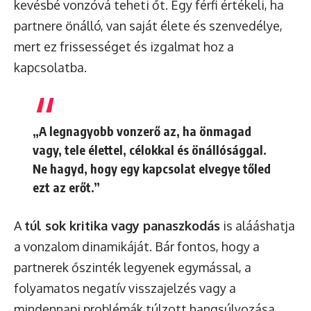
kevésbé vonzóvá teheti őt. Egy férfi értékeli, ha
partnere önálló, van saját élete és szenvedélye,
mert ez frissességet és izgalmat hoz a
kapcsolatba.
„A legnagyobb vonzerő az, ha önmagad
vagy, tele élettel, célokkal és önállósággal.
Ne hagyd, hogy egy kapcsolat elvegye tőled
ezt az erőt.”
A
túl sok kritika vagy panaszkodás
is alááshatja
a vonzalom dinamikáját. Bár fontos, hogy a
partnerek őszinték legyenek egymással, a
folyamatos negatív visszajelzés vagy a
mindennapi problémák túlzott hangsúlyozása