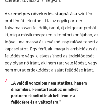
szeretet továbbra is megvan.
A
személyes növekedés stagnálása
szintén
problémát jelenthet. Ha az egyik partner
folyamatosan fejlődik, tanul, új dolgokat próbál
ki, míg a másik megreked a komfortzónájában, az
idővel unalmassá és kevésbé inspirálóvá teheti a
kapcsolatot. Egy férfi, aki maga is ambiciózus és
fejlődésre vágyik, elveszítheti az érdeklődését
egy olyan nő iránt, aki nem tart vele lépést, vagy
nem mutat érdeklődést a saját fejlődése iránt.
„A valódi vonzalom nem statikus, hanem
dinamikus. Fenntartásához mindkét
partnernek nyitottnak kell lennie a
fejlődésre és a változásra.”