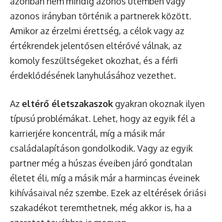
azonban nem mindig azonos ütemben vagy
azonos irányban történik a partnerek között.
Amikor az érzelmi érettség, a célok vagy az
értékrendek jelentősen eltérővé válnak, az
komoly feszültségeket okozhat, és a férfi
érdeklődésének lanyhulásához vezethet.
Az
eltérő életszakaszok
gyakran okoznak ilyen
típusú problémákat. Lehet, hogy az egyik fél a
karrierjére koncentrál, míg a másik már
családalapításon gondolkodik. Vagy az egyik
partner még a húszas éveiben járó gondtalan
életet éli, míg a másik már a harmincas éveinek
kihívásaival néz szembe. Ezek az eltérések óriási
szakadékot teremthetnek, még akkor is, ha a