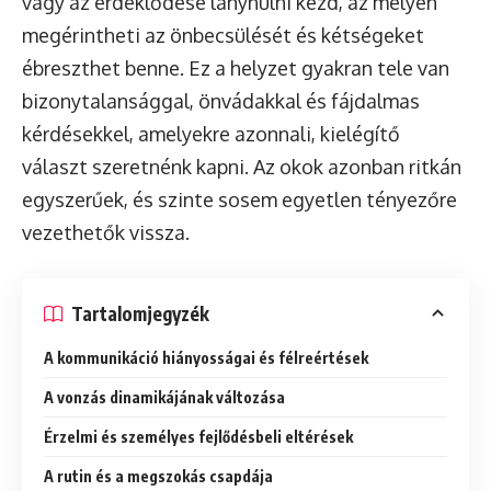
vagy az érdeklődése lanyhulni kezd, az mélyen
megérintheti az önbecsülését és kétségeket
ébreszthet benne. Ez a helyzet gyakran tele van
bizonytalansággal, önvádakkal és fájdalmas
kérdésekkel, amelyekre azonnali, kielégítő
választ szeretnénk kapni. Az okok azonban ritkán
egyszerűek, és szinte sosem egyetlen tényezőre
vezethetők vissza.
Tartalomjegyzék
A kommunikáció hiányosságai és félreértések
A vonzás dinamikájának változása
Érzelmi és személyes fejlődésbeli eltérések
A rutin és a megszokás csapdája