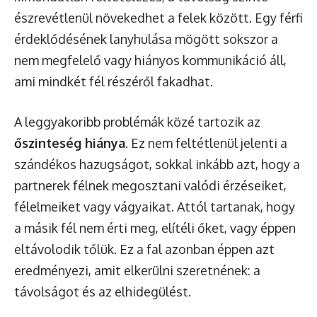
észrevétlenül növekedhet a felek között. Egy férfi
érdeklődésének lanyhulása mögött sokszor a
nem megfelelő vagy hiányos kommunikáció áll,
ami mindkét fél részéről fakadhat.
A leggyakoribb problémák közé tartozik az
őszinteség hiánya
. Ez nem feltétlenül jelenti a
szándékos hazugságot, sokkal inkább azt, hogy a
partnerek félnek megosztani valódi érzéseiket,
félelmeiket vagy vágyaikat. Attól tartanak, hogy
a másik fél nem érti meg, elítéli őket, vagy éppen
eltávolodik tőlük. Ez a fal azonban éppen azt
eredményezi, amit elkerülni szeretnének: a
távolságot és az elhidegülést.