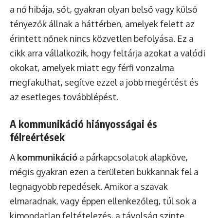
a nő hibája, sőt, gyakran olyan belső vagy külső
tényezők állnak a háttérben, amelyek felett az
érintett nőnek nincs közvetlen befolyása. Ez a
cikk arra vállalkozik, hogy feltárja azokat a valódi
okokat, amelyek miatt egy férfi vonzalma
megfakulhat, segítve ezzel a jobb megértést és
az esetleges továbblépést.
A kommunikáció hiányosságai és
félreértések
A
kommunikáció
a párkapcsolatok alapköve,
mégis gyakran ezen a területen bukkannak fel a
legnagyobb repedések. Amikor a szavak
elmaradnak, vagy éppen ellenkezőleg, túl sok a
kimondatlan feltételezés, a távolság szinte