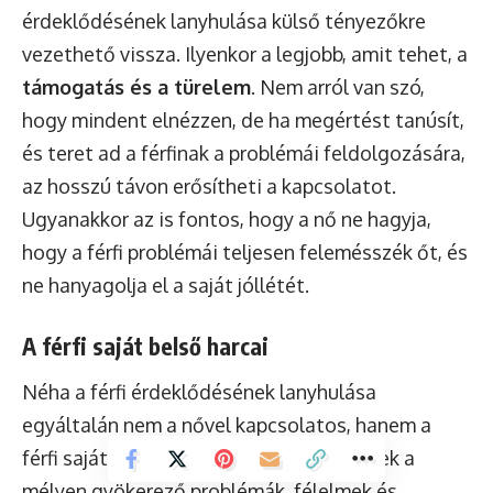
érdeklődésének lanyhulása külső tényezőkre
vezethető vissza. Ilyenkor a legjobb, amit tehet, a
támogatás és a türelem
. Nem arról van szó,
hogy mindent elnézzen, de ha megértést tanúsít,
és teret ad a férfinak a problémái feldolgozására,
az hosszú távon erősítheti a kapcsolatot.
Ugyanakkor az is fontos, hogy a nő ne hagyja,
hogy a férfi problémái teljesen felemésszék őt, és
ne hanyagolja el a saját jóllétét.
A férfi saját belső harcai
Néha a férfi érdeklődésének lanyhulása
egyáltalán nem a nővel kapcsolatos, hanem a
férfi saját, belső küzdelmeiből fakad. Ezek a
mélyen gyökerező problémák, félelmek és