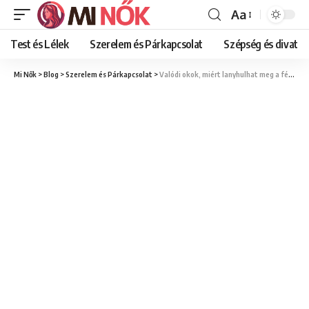
Aa
Font
Resizer
Test és Lélek
Szerelem és Párkapcsolat
Szépség és divat
Mi Nők
>
Blog
>
Szerelem és Párkapcsolat
>
Valódi okok, miért lanyhulhat meg a férfi érdeklődése irántad