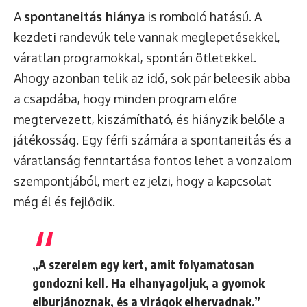
A
spontaneitás hiánya
is romboló hatású. A
kezdeti randevúk tele vannak meglepetésekkel,
váratlan programokkal, spontán ötletekkel.
Ahogy azonban telik az idő, sok pár beleesik abba
a csapdába, hogy minden program előre
megtervezett, kiszámítható, és hiányzik belőle a
játékosság. Egy férfi számára a spontaneitás és a
váratlanság fenntartása fontos lehet a vonzalom
szempontjából, mert ez jelzi, hogy a kapcsolat
még él és fejlődik.
„A szerelem egy kert, amit folyamatosan
gondozni kell. Ha elhanyagoljuk, a gyomok
elburjánoznak, és a virágok elhervadnak.”