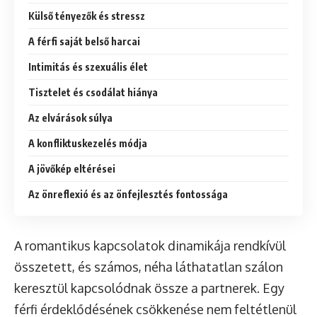
Külső tényezők és stressz
A férfi saját belső harcai
Intimitás és szexuális élet
Tisztelet és csodálat hiánya
Az elvárások súlya
A konfliktuskezelés módja
A jövőkép eltérései
Az önreflexió és az önfejlesztés fontossága
A romantikus kapcsolatok dinamikája rendkívül
összetett, és számos, néha láthatatlan szálon
keresztül kapcsolódnak össze a partnerek. Egy
férfi érdeklődésének csökkenése nem feltétlenül