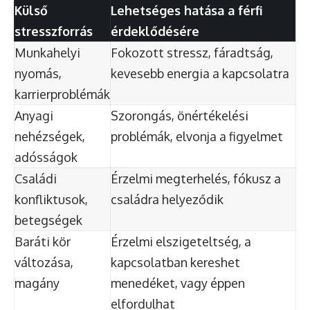
Külső
Lehetséges hatása a férfi
stresszforrás
érdeklődésére
Munkahelyi
Fokozott stressz, fáradtság,
nyomás,
kevesebb energia a kapcsolatra
karrierproblémák
Anyagi
Szorongás, önértékelési
nehézségek,
problémák, elvonja a figyelmet
adósságok
Családi
Érzelmi megterhelés, fókusz a
konfliktusok,
családra helyeződik
betegségek
Baráti kör
Érzelmi elszigeteltség, a
változása,
kapcsolatban kereshet
magány
menedéket, vagy éppen
elfordulhat