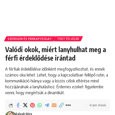
SZERELEM ÉS PÁRKAPCSOLAT
TEST ÉS LÉLEK
Valódi okok, miért lanyhulhat meg a
férfi érdeklődése irántad
A férfiak érdeklődése időnként megfogyatkozhat, és ennek
számos oka lehet. Lehet, hogy a kapcsolatban fellépő rutin, a
kommunikáció hiánya vagy a közös célok eltérése mind
hozzájárulnak a lanyhuláshoz. Érdemes ezeket figyelembe
venni, hogy megértsük a dinamikát.
41 perc olvasás
Balogh Nóra