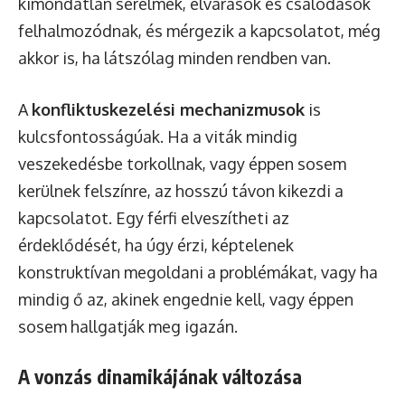
kimondatlan sérelmek, elvárások és csalódások
felhalmozódnak, és mérgezik a kapcsolatot, még
akkor is, ha látszólag minden rendben van.
A
konfliktuskezelési mechanizmusok
is
kulcsfontosságúak. Ha a viták mindig
veszekedésbe torkollnak, vagy éppen sosem
kerülnek felszínre, az hosszú távon kikezdi a
kapcsolatot. Egy férfi elveszítheti az
érdeklődését, ha úgy érzi, képtelenek
konstruktívan megoldani a problémákat, vagy ha
mindig ő az, akinek engednie kell, vagy éppen
sosem hallgatják meg igazán.
A vonzás dinamikájának változása