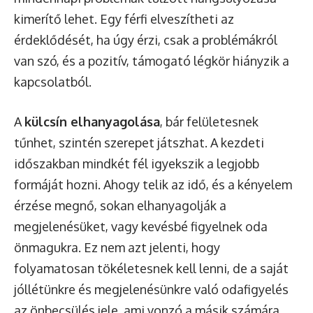
kimerítő lehet. Egy férfi elveszítheti az
érdeklődését, ha úgy érzi, csak a problémákról
van szó, és a pozitív, támogató légkör hiányzik a
kapcsolatból.
A
külcsín elhanyagolása
, bár felületesnek
tűnhet, szintén szerepet játszhat. A kezdeti
időszakban mindkét fél igyekszik a legjobb
formáját hozni. Ahogy telik az idő, és a kényelem
érzése megnő, sokan elhanyagolják a
megjelenésüket, vagy kevésbé figyelnek oda
önmagukra. Ez nem azt jelenti, hogy
folyamatosan tökéletesnek kell lenni, de a saját
jóllétünkre és megjelenésünkre való odafigyelés
az önbecsülés jele, ami vonzó a másik számára.