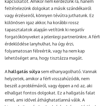
kapcsolatot. Amikor nem kérdezünk rá, hanem
feltételezünk dolgokat a másik szándékairól
vagy érzéseiről, könnyen tévútra juthatunk. Ez
különösen igaz akkor, ha korábbi rossz
tapasztalatok alapján vetítünk ki negatív
forgatókönyveket a jelenlegi partnerünkre. A férfi
érdeklődése lanyhulhat, ha úgy érzi,
folyamatosan félreértik, vagy ha nem kap
lehetőséget arra, hogy tisztázza magát.
A
hallgatás súlya
sem elhanyagolható. Vannak
helyzetek, amikor a férfi visszahúzódik, nem
beszél a problémáiról, vagy éppen a nő az, aki
elhallgat fontos dolgokat. Ez a hallgatás falat
emel, ami idővel áthághatatlanná válik. A