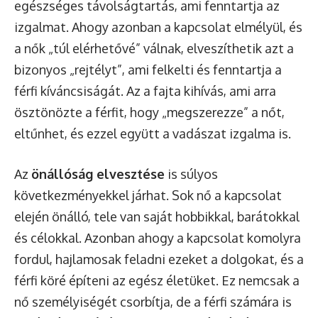
egészséges távolságtartás, ami fenntartja az
izgalmat. Ahogy azonban a kapcsolat elmélyül, és
a nők „túl elérhetővé” válnak, elveszíthetik azt a
bizonyos „rejtélyt”, ami felkelti és fenntartja a
férfi kíváncsiságát. Az a fajta kihívás, ami arra
ösztönözte a férfit, hogy „megszerezze” a nőt,
eltűnhet, és ezzel együtt a vadászat izgalma is.
Az
önállóság elvesztése
is súlyos
következményekkel járhat. Sok nő a kapcsolat
elején önálló, tele van saját hobbikkal, barátokkal
és célokkal. Azonban ahogy a kapcsolat komolyra
fordul, hajlamosak feladni ezeket a dolgokat, és a
férfi köré építeni az egész életüket. Ez nemcsak a
nő személyiségét csorbítja, de a férfi számára is