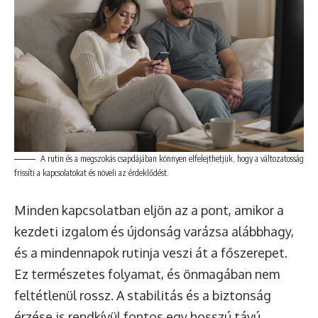
A rutin és a megszokás csapdájában könnyen elfelejthetjük, hogy a változatosság
frissíti a kapcsolatokat és növeli az érdeklődést.
Minden kapcsolatban eljön az a pont, amikor a
kezdeti izgalom és újdonság varázsa alábbhagy,
és a mindennapok rutinja veszi át a főszerepet.
Ez természetes folyamat, és önmagában nem
feltétlenül rossz. A stabilitás és a biztonság
érzése is rendkívül fontos egy hosszú távú